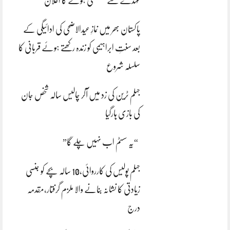
عہدے سے مستعفی ہونے کا اعلان
پاکستان بھر میں نمازِ عیدالاضحی کی ادائیگی کے
بعد سنتِ ابراہیمی کو زندہ رکھتے ہوئے قربانی کا
سلسلہ شروع
جہلم ٹرین کی زد میں آکر چالیس سالہ شخص جان
کی بازی ہارگیا
“یہ سسٹم اب نہیں چلے گا”
جہلم پولیس کی کارروائی،10 سالہ بچے کو جنسی
زیادتی کا نشانہ بنانے والا ملزم گرفتار،مقدمہ
درج