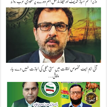
وزیر اعظم شہباز شریف اور فیلڈ مارشل اہم دورے پر سعودی عرب روانہ
آئی ایم ایف مخصوص اوقات میں سستی بجلی کی اجازت نہیں دے رہا،
وفاقی…