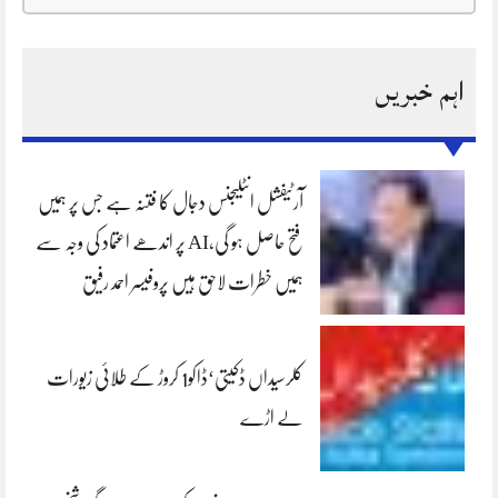
اہم خبریں
آرٹیفشل انٹلیجنس دجال کا فتنہ ہے جس پر ہمیں
فتح حاصل ہو گی،AI پر اندھے اعتماد کی وجہ سے
ہمیں خطرات لاحق ہیں پروفیسر احمد رفیق
کلرسیداں ڈکیتی‘ڈاکو1 کروڑ کے طلائی زیورات
لے اڑے