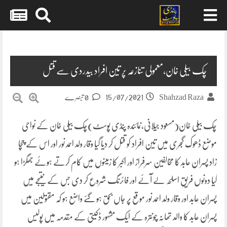
Skip
to
content
چک بیلی خان،معمولی تنازعہ پر تین افراد بیدردی سے قتل
15/07/2021
Shahzad Raza
0 تبصرے
چک بیلی خان(مسعود جیلانی،نمائندہ پنڈی پوسٹ)چک بیلی خان کے نواحی
موضع ڈھوک گجری میں تین افراد کو قتل کر دیا گیا وقار ولد احمد نور اور اس کے چچا
زاد پسران عابد کا مخالفین سرفراز اور اکبر کا زمینوں میں کام کرتے ہوئے جھگڑا ہو
گیا دونوں فریق اسلحہ لے آئے اور فائرنگ شروع کر دی جس کے نتیجے میں
پسران عابد اور وقار ولد احمد نور موقع پر جاں بحق ہو گئے واضع ہو کہ مقتولین میں
پسران عابد کا والد تھانہ چونترہ کے ایک مشہور ڈکیتی کے مقدمہ میں پولیس