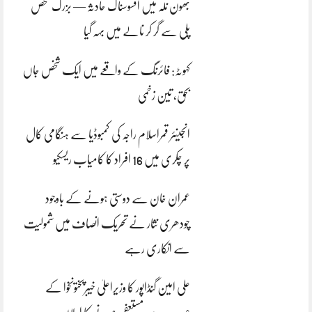
بھون نلہ میں افسوسناک حادثہ — بزرگ شخص
پلی سے گر کر نالے میں بہہ گیا
کہوٹہ: فائرنگ کے واقعے میں ایک شخص جاں
بحق، تین زخمی
انجینئر قمراسلام راجہ کی کمبوڈیا سے ہنگامی کال
پر چکری میں 16 افراد کا کامیاب ریسکیو
عمران خان سے دوستی ہونے کے باوجود
چودھری نثار نے تحریک انصاف میں شمولیت
سے انکاری رہے
علی امین گنڈاپور کا وزیراعلیٰ خیبرپختونخوا کے