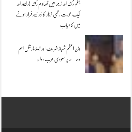
جہلم رکشہ اور ٹریلر میں تصادم رکشہ ڈرائیور اور
ایک عورت زخمی ٹریلر کا ڈرائیور فرار ہونے
میں کامیاب
وزیر اعظم شہباز شریف اور فیلڈ مارشل اہم
دورے پر سعودی عرب روانہ