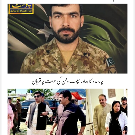
چارسدہ کا بہادر سپوت وطن کی حرمت پر قربان