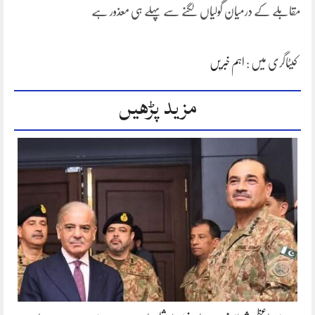
مقابلے کے درمیان گولیاں لگنے سے پہلے ہی معذور ہے
کیٹاگری میں :
اہم خبریں
مزید پڑھیں