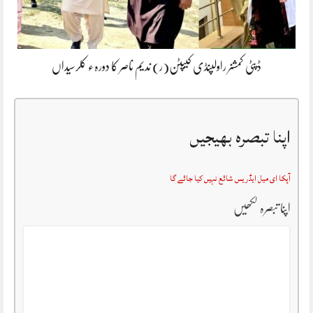
ڈپٹی کمشنر راولپنڈی کیپٹن(ر) ندیم ناصر کا دورہء کلرسیداں
اپنا تبصرہ بھیجیں
آپکا ای میل ایڈریس شائع نہیں کیا جائے گا
اپنا تبصرہ لکھیں