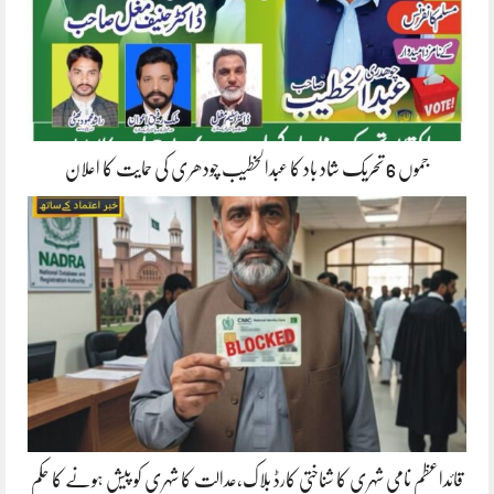
جموں 6 تحریک شاد باد کا عبدالخطیب چودھری کی حمایت کا اعلان
قائداعظم نامی شہری کا شناختی کارڈ بلاک،عدالت کا شہری کو پیش ہونے کا حکم