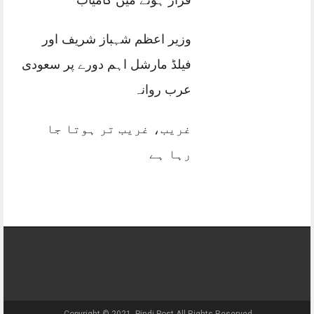
فرار ہونے میں کامیاب
وزیر اعظم شہباز شریف اور
فیلڈ مارشل اہم دورے پر سعودی
عرب روانہ
غریب، غریب تر ہوتا جا
رہا ہے