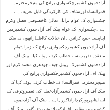
آزادجموں کشمیرچکسواری برانچ کی منیجرمحترمہ
قمرالنساء اورسٹاف کی کارکردگی قابل تعریف ہے ۔
چکسواری کے عوام پراللہ تعالیٰ کاخصوصی فضل وکرم
ہے ۔چکسواری کے عوام بینک آف آزادجموں کشمیرمیں
اپناپیسہ جمع کرائیں ۔ان خیالات کااظہارانھوں نے بینک
آف آزادجموں کشمیرچکسواری برانچ کے زیراہتمام
منعقدہ تقریب سے خطاب کرتے ہوئے کیا۔ بینک آف
آزادجموں کشمیرکے زونل چیف چودھری محمداکرم اور
بینک آف آزادجموں کشمیرچکسواری برانچ کی
منیجرمحترمہ قمرالنساء نے خطاب کرتے ہوئے کہا کہ
بینک آف آزادجموں کشمیرآزادخطہ کی تعمیروترقی کے
لیے اپنابھرپورکرداراداکررہاہے ۔ بینک آف آزادجموں
کشمیرمیں مقامی افرادکوملازمتیں دی گئی ۔بینک آف