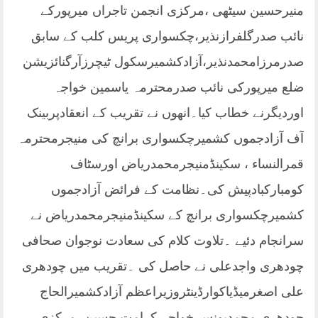
منیرحسین سیٹھی ،مرکزی انجمن تاجراں میرپورکے
نائب صدرگلفرازنذیر،چکسواری پریس کلب کے سابق
صدرمرزامحمدنذیر،آزادکشمیرسکول ٹیچرزآرگنائزیشن
ضلع میرپورکی نائب صدرمحترمہ یاسمین خواجہ
اوردیگرنے خطاب کیا۔انھوں نے تقریب کے انعقادپربینک
آف آزادجموں کشمیرچکسواری برانچ کی منیجرمحترمہ
قمرالنساء ، سکینڈمنیجرمحمدریاض اورسٹاف
کومبارکبادپیش کی۔نظامت کے فرائض آزادجموں
کشمیرچکسواری برانچ کے سکینڈمنیجرمحمدریاض نے
سرانجام دئیے ۔تلاوت کلام کی سعادت نوجوان صحافی
چودھری واجدعلی نے حاصل کی ۔تقریب میں چودھری
علی اصغرمیڈیاکوارڈینٹروزیراعظم آزادکشمیرالحاج
چودھری محمدیونس خواجہ کرامت حسین ،مرکزی