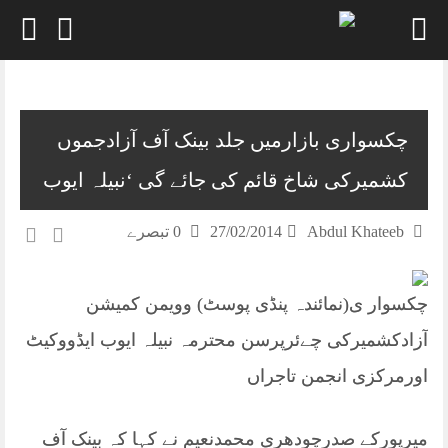
Skip
to
content
چکسواری بازارمیں جلد بینک آف آزادجموں
کشمیرکی شاخ قائم کی جائے گی ‘نبیلہ ایوب
Abdul Khateeb
27/02/2014
0 تبصرے
چکسوار ی(نمائندہ پنڈی پوسٹ) وویمن کمیشن
آزادکشمیرکی چےئرپرسن محترمہ نبیلہ ایوب ایڈووکیٹ
اورمرکزی انجمن تاجراں
میرپورکے صدرچودھری محمدنعیم نے کہا کہ بینک آف