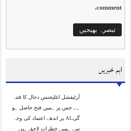
comment.
اہم خبریں
آرٹیفشل انٹلیجنس دجال کا فتنہ
ہے جس پر ہمیں فتح حاصل ہو
گی،AI پر اندھے اعتماد کی وجہ
سے ہمیں خطرات لاحق ہیں