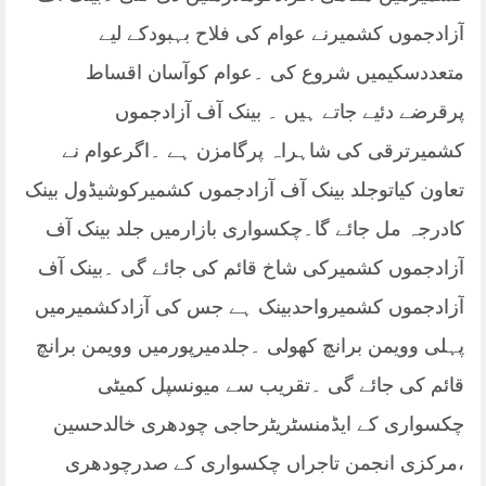
آزادجموں کشمیرنے عوام کی فلاح بہبودکے لیے
متعددسکیمیں شروع کی ۔عوام کوآسان اقساط
پرقرضے دئیے جاتے ہیں ۔ بینک آف آزادجموں
کشمیرترقی کی شاہراہ پرگامزن ہے ۔اگرعوام نے
تعاون کیاتوجلد بینک آف آزادجموں کشمیرکوشیڈول بینک
کادرجہ مل جائے گا۔چکسواری بازارمیں جلد بینک آف
آزادجموں کشمیرکی شاخ قائم کی جائے گی ۔بینک آف
آزادجموں کشمیرواحدبینک ہے جس کی آزادکشمیرمیں
پہلی وویمن برانچ کھولی ۔جلدمیرپورمیں وویمن برانچ
قائم کی جائے گی ۔تقریب سے میونسپل کمیٹی
چکسواری کے ایڈمنسٹریٹرحاجی چودھری خالدحسین
،مرکزی انجمن تاجراں چکسواری کے صدرچودھری