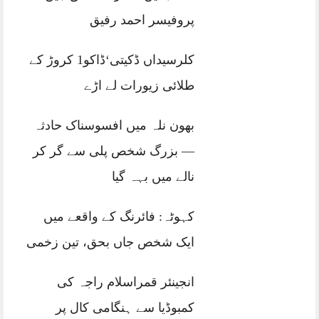
پروفیسر احمد رفیق
کلرسیداں ڈکیتی‘ڈاکو1 کروڑ کے
طلائی زیورات لے اڑے
بھون نلہ میں افسوسناک حادثہ
— بزرگ شخص پلی سے گر کر
نالے میں بہہ گیا
کہوٹہ: فائرنگ کے واقعے میں
ایک شخص جاں بحق، تین زخمی
انجینئر قمراسلام راجہ کی
کمبوڈیا سے ہنگامی کال پر