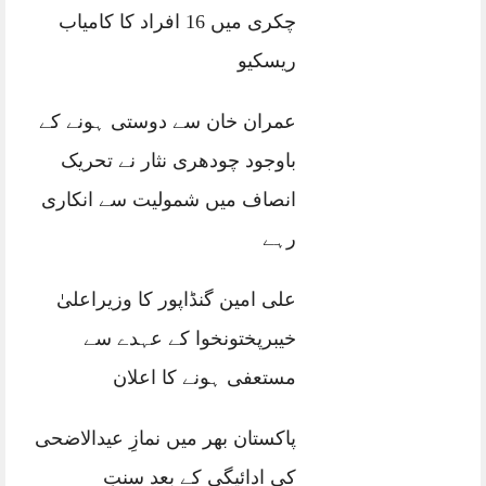
چکری میں 16 افراد کا کامیاب
ریسکیو
عمران خان سے دوستی ہونے کے
باوجود چودھری نثار نے تحریک
انصاف میں شمولیت سے انکاری
رہے
علی امین گنڈاپور کا وزیراعلیٰ
خیبرپختونخوا کے عہدے سے
مستعفی ہونے کا اعلان
پاکستان بھر میں نمازِ عیدالاضحی
کی ادائیگی کے بعد سنتِ