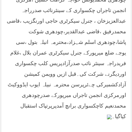
انجمن تاجراں چکسواری کے سینئرنائب صدرراجہ
عبدالعزیزخان ، جنرل سیکرٹری حاجی اورنگزیب ،قاضی
محمدرفیق ،قاضی عبدالقدیر،چودھری شوکت
پاشا،چودھری اسلم شہزاد،محترمہ انیلہ بتول ،سی
یوجے ضلع میرپورکے جنرل سیکرٹری عمران بلال ،غلام
فریدراجہ سینئر نائب صدرآزادپریس کلب چکسواری
اوردیگرنے شرکت کی۔قبل ازیں وویمن کمیشن
آزادکشمیرکی چےئرپرسن محترمہ نبیلہ ایوب
ایڈووکیٹ
اورمرکزی انجمن تاجراں میرپورکے صدرچودھری
محمدنعیم کاچکسواری برانچ آمدپرپرتپاک استقبال
کیاگیا۔