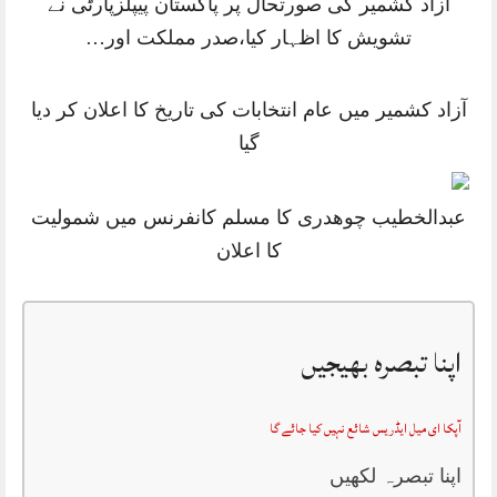
آزاد کشمیر کی صورتحال پر پاکستان پیپلزپارٹی نے
تشویش کا اظہار کیا،صدر مملکت اور…
آزاد کشمیر میں عام انتخابات کی تاریخ کا اعلان کر دیا
گیا
عبدالخطیب چوھدری کا مسلم کانفرنس میں شمولیت
کا اعلان
اپنا تبصرہ بھیجیں
آپکا ای میل ایڈریس شائع نہیں کیا جائے گا
اپنا تبصرہ لکھیں