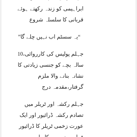
ابراہیمی کو زندہ رکھتے ہوئے
قربانی کا سلسلہ شروع
“یہ سسٹم اب نہیں چلے گا”
جہلم پولیس کی کارروائی،10
سالہ بچے کو جنسی زیادتی کا
نشانہ بنانے والا ملزم
گرفتار،مقدمہ درج
جہلم رکشہ اور ٹریلر میں
تصادم رکشہ ڈرائیور اور ایک
عورت زخمی ٹریلر کا ڈرائیور