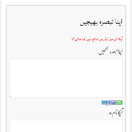
اپنا تبصرہ بھیجیں
آپکا ای میل ایڈریس شائع نہیں کیا جائے گا
اپنا تبصرہ لکھیں
آپکا نام
*