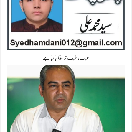
غریب، غریب تر ہوتا جا رہا ہے