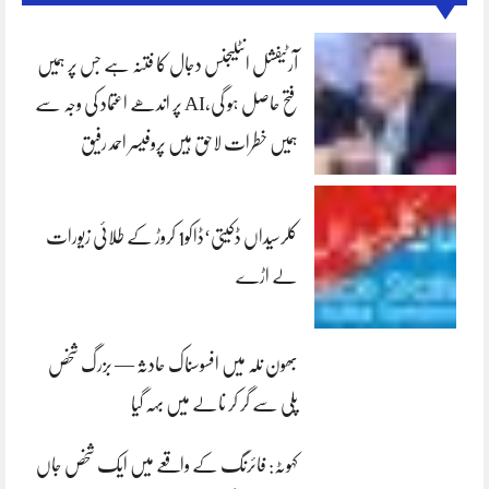
آرٹیفشل انٹلیجنس دجال کا فتنہ ہے جس پر ہمیں
فتح حاصل ہو گی،AI پر اندھے اعتماد کی وجہ سے
ہمیں خطرات لاحق ہیں پروفیسر احمد رفیق
کلرسیداں ڈکیتی‘ڈاکو1 کروڑ کے طلائی زیورات
لے اڑے
بھون نلہ میں افسوسناک حادثہ — بزرگ شخص
پلی سے گر کر نالے میں بہہ گیا
کہوٹہ: فائرنگ کے واقعے میں ایک شخص جاں