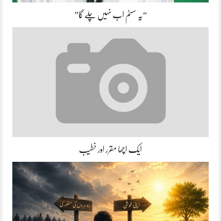
“یہ سسٹم اب نہیں چلے گا”
ایک اچھا مقرر اور خطیب