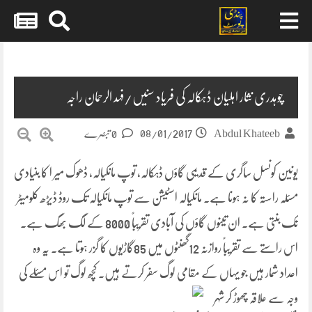
Skip
to
content
چوہدری نثار اہلیان ڈہکالہ کی فریاد سنیں/فہد الرحمان راجہ
08/01/2017
Abdul Khateeb
0 تبصرے
یونین کونسل ساگری کے قدیمی گاؤں ڈہکالہ، توپ مانکیالہ، ڈھوک میر ا کا بنیادی
مسئلہ راستہ کا نہ ہونا ہے۔ مانکیالہ اسٹیشن سے توپ مانکیالہ تک روڈ ڈیڑھ کلومیٹر
تک بنتی ہے۔ ان تینوں گاؤں کی آبادی تقریباً 8000 کے لگ بھگ ہے۔
اس راستے سے تقریباً روازنہ
12گھنٹوں میں 85گاڑیوں کا گزر ہوتا ہے۔ یہ وہ
اعداد شمار ہیں جو یہاں کے مقامی لوگ سفر کرتے ہیں۔ کچھ لوگ تو اس مسئلے کی
وجہ سے علاقہ چھوڑ کر شہر