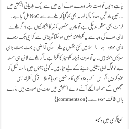
چاہیے؟ یوں تو بہت دفعہ وعدے ہوئے ان میں سے ایک بلدیاتی الیکشن میں
۔۔تین ماہ قبل وعدہ کیا گیا اور یہ بھی کہا گیا کہ ریلوے سے NoC مل گیا ہے۔
گرانٹ بھی منظور ہو چکی ہے تو پھر یہ منصوبہ تاخیر کا شکار کیوں ہے؟ اگر ریلوے
لائن ہونے کی وجہ سے یہ ٹکڑا پختہ نہیں ہو سکتا تو پنڈی سے کراچی تک ریلوے
لائن موجود ہے۔ راستے میں کئی جگہوں پر ریلوے کی آراضی پر بہت بہت بڑی
سڑکیں پختہ ہیں۔ یہ تو صرف ڈیڑھ کلومیٹر کا ٹکڑا ہے۔اگر ریلوے لائن ہی مسئلہ
ہے تو لوگ اپنی زمینیں دینے کے لیے تیار ہیں۔ کوئی زمینوں میں راستہ نکل کر
پختہ کر دیں اگر اس کے باوجود بھی کام نہیں ہو رہا تو علاقے کی نظراندازی
سمجھیں گے ہم اور اگلے آنے والے اسٹیشن میں ووٹ کی صورت میں ہمارے
پاس طاقت موجود ہے۔{jcomments on}
کیٹاگری میں :
کالم