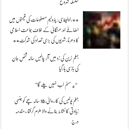
سلسلہ شروع
**راولپنڈی: پٹرولیم مصنوعات کی قیمتوں میں
اضافے اور مہنگائی کے خلاف جماعت اسلامی
کا دھرنا، شہریوں کی بڑی تعداد کی شرکت**
جہلم ٹرین کی زد میں آکر چالیس سالہ شخص جان
کی بازی ہارگیا
“یہ سسٹم اب نہیں چلے گا”
جہلم پولیس کی کارروائی،10 سالہ بچے کو جنسی
زیادتی کا نشانہ بنانے والا ملزم گرفتار،مقدمہ
درج