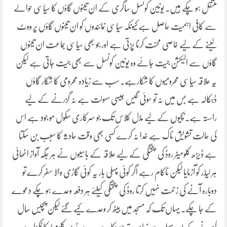
منتقل ہو چکے ہیں۔ یونین کونسل ساگری کے ان تینوں گاؤں کا سیاسی حوالے
سے کافی اہمیت حاصل ہے کیونکہ سیاسی نمائندوں کو ان تینوں گاؤں پر ووٹ
لینے کے لیے خاصی محنت کرنا پڑتی ہے اور جو بھی سیاسی جماعت ان تینوں
گاؤں سے الیکشن جیت جائے وہ یونین کونسل سے بھی جیت جاتی ہے لیکن
یہ علاقہ سیاسی محرومیوں کا شکارہے۔ سب سے زیادہ محرومی کا شکار گاؤں
ڈہکالہ ہے جس میں نہ تو سوئی گیس جیسی سہولت ہے نہ گزرنے کے لیے
راستہ ہے۔بچیوں کے لیے مڈل کلاس تک جو سرکاری سکول مو جود ہے اس
کی حالت تشویش ناک ہے خدا نہ کرے کسی بھی وقت حادثہ کا سبب بن سکتا
ہے ڈیڑھ کلومیٹر روڈ کی پختگی کے لیے علاقہ کے باسیوں نے ہر جگہ آواز اٹھائی
ہر لیڈر کو آزمایا لیکن ناکام رہے اگر کوئی پہلی بار یہ کوئی گاڑی والا سفر کرے تو
دوبارہ آنے کی زحمت نہیں کرتا روڈ کی پختگی کیلئے ہر دفعہ وعدے ہو چکے دعوے
کے جا چکے۔ یہاں تک کہ مسجد میں بیٹھ کر وعدے کیے گئے لیکن پچیس سال