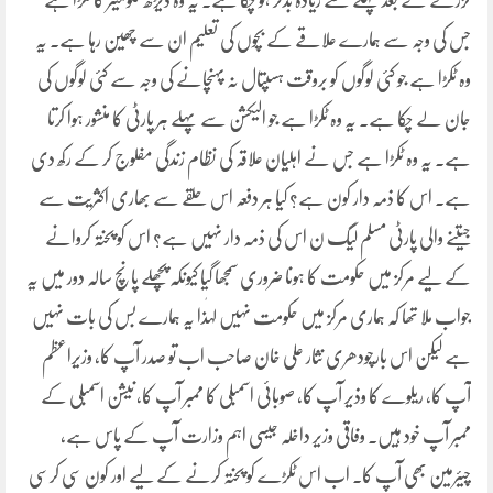
گزرنے کے بعد پہلے سے زیادہ بدتر ہو چکا ہے۔ یہ وہ ڈیڑھ کلومیٹر کا ٹکڑا ہے
جس کی وجہ سے ہمارے علاقے کے بچوں کی تعلیم ان سے چھین رہا ہے۔ یہ
وہ ٹکڑا ہے جو کئی لوگوں کو بروقت ہسپتال نہ پہنچانے کی وجہ سے کئی لوگوں کی
جان لے چکا ہے۔ یہ وہ ٹکڑا ہے جو الیکشن سے پہلے ہر پارٹی کا منشور ہوا کرتا
ہے۔ یہ وہ ٹکڑا ہے جس نے اہلیان علاقہ کی نظام زندگی مفلوج کر کے رکھ دی
ہے۔ اس کا ذمہ دار کون ہے؟ کیا ہر دفعہ اس حلقے سے بھاری اکثریت سے
جیتنے والی پارٹی مسلم لیگ ن اس کی ذمہ دار نہیں ہے؟ اس کو پختہ کروانے
کے لیے مرکز میں حکومت کا ہونا ضروری سمجھا گیا کیونکہ پچھلے پانچ سالہ دور میں یہ
جواب ملا تھا کہ ہماری مرکز میں حکومت نہیں لہٰذا یہ ہمارے بس کی بات نہیں
ہے لیکن اس بارچودھری نثار علی خان صاحب اب تو صدر آپ کا، وزیراعظم
آپ کا، ریلوے کا وذیر آپ کا، صوبائی اسمبلی کا ممبر آپ کا، نیشن اسمبلی کے
ممبر آپ خود ہیں۔ وفاقی وزیر داخلہ جیسی اہم وزارت آپ کے پاس ہے،
چیئرمین بھی آپ کا۔ اب اس ٹکڑے کو پختہ کرنے کے لیے اور کون سی کرسی