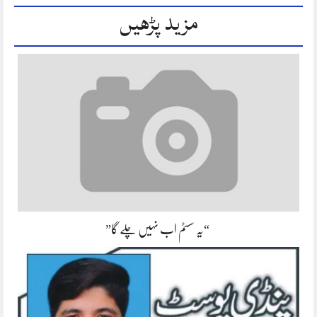
مزید پڑھیں
“یہ سسٹم اب نہیں چلے گا”