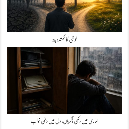
خوشی کا گمشدہ پتہ
الماری میں رکھی ڈگریاں، دل میں دفن خواب