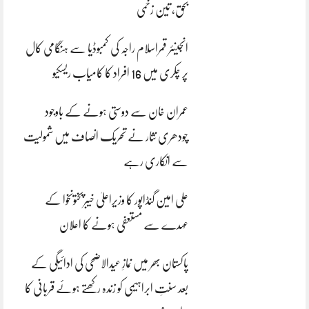
بحق، تین زخمی
انجینئر قمراسلام راجہ کی کمبوڈیا سے ہنگامی کال
پر چکری میں 16 افراد کا کامیاب ریسکیو
عمران خان سے دوستی ہونے کے باوجود
چودھری نثار نے تحریک انصاف میں شمولیت
سے انکاری رہے
علی امین گنڈاپور کا وزیراعلیٰ خیبرپختونخوا کے
عہدے سے مستعفی ہونے کا اعلان
پاکستان بھر میں نمازِ عیدالاضحی کی ادائیگی کے
بعد سنتِ ابراہیمی کو زندہ رکھتے ہوئے قربانی کا