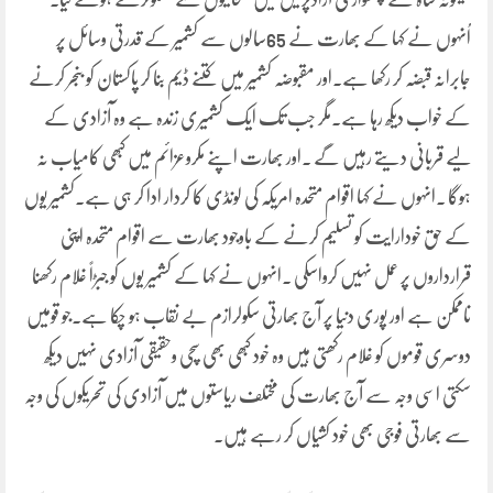
اُنہوں نے کہا کے بھارت نے 65سالوں سے کشمیر کے قدرتی وسائل پر
جابرانہ قبضہ کر رکھا ہے۔اور مقبوضہ کشمیر میں کتنے ڈیم بنا کر پاکستان کو بنجر کرنے
کے خواب دیکھ رہا ہے۔مگر جب تک ایک کشمیری زندہ ہے وہ آزادی کے
لیے قربانی دیتے رہیں گے ۔اور بھارت اپنے مکروعزائم میں کبھی کامیاب نہ
ہوگا ۔انہوں نے کہا اقوام متحدہ امریکہ کی لونڈی کا کردار ادا کر ہی ہے۔کشمیر یوں
کے حق خودارایت کو تسلیم کرنے کے باوجود بھارت سے اقوام متحدہ اپنی
قرارداروں پر عمل نہیں کرواسکی ۔انہوں نے کہا کے کشمیر یوں کو جبڑاً غلام رکھنا
ناممکن ہے اور پوری دنیا پر آج بھارتی سکولرازم بے نقاب ہو چکا ہے۔جو قومیں
دوسری قوموں کو غلام رکھتی ہیں وہ خود کبھی بھی سچی وحقیقی آزادی نہیں دیکھ
سکتی اسی وجہ سے آج بھارت کی مختلف ریاستوں میں آزادی کی تحریکوں کی وجہ
سے بھارتی فوجی بھی خود کشیاں کر رہے ہیں۔