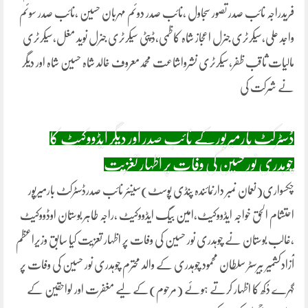
فریدراجہ نائب صدر تصور سجاول ،نائب صدر دوئم مہربان حسین ،نائب صدر سوئم
واجد علی،سیکرٹری جنرل اعجاز شاہ کاظمی،ڈپٹی سیکرٹری جنرل نوید مغل،سیکرٹری
مالیات ثاقب ظفر،سیکرٹری نشرواشاعت محمدمعروف خالد شاہ حسین شاہ اور دیگر
نے شرکت کی
ڈسٹرکٹ بارمیرپورکے نائب صدر اور دیگر ایڈووکیٹ کا
چوہدری نور حسین کی وفات پر اظہار تغزیت
چکسواری(نعمان نمبر دارنمائندہ پنڈی پوسٹ)سینئر نائب صدرڈسٹرکٹ بارمیرپور
احتشام الحق خواجہ ایڈووکیٹ،امین بیگ ایڈووکیٹ ،راجہ طاہر بوستان اوڈووکیٹ
،غالب بوستان نے چوہدری نور حسین کی وفات پر اظہار تعزیت کیا سابق وزیراعظم
آزادکشمیر بیرسٹر سلطان محمود چوہدری کے والد محترم چوہدری نور حسین کی وفات پر
گہرے دُکھ کا اظہار کرتے ہوئے (مرحوم)کے لیے مغفرت اور لواحقین کے