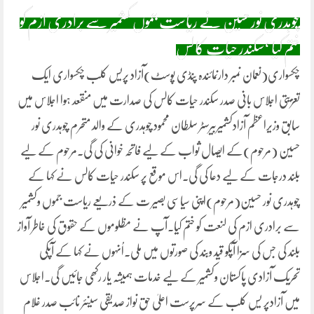
چوہدری نور حسین نے ریاست جموں کشمیر سے برادری ازم کو
ختم کیا ‘سکندر حیات کالس
چکسواری(نعمان نمبر دارنمائندہ پنڈی پوسٹ)آزاد پریس کلب چکسواری ایک
تعزیتی اجلاس بانی صدر سکندر حیات کالس کی صدارت میں منقعد ہوا اجلاس میں
سابق وزیراعظم آزادکشمیربیرسٹر سلطان محمود چوہدری کے والد متحرم چوہدری نور
حسین (مرحوم)کے ایصال ثواب کے لیے فاتحہ خوانی کی گی۔مرحوم کے لیے
بلند درجات کے لیے دعا کی گی۔اس موقع پر سکندر حیات کالس نے کہا کے
چوہدری نور حسین(مرحوم)اپنی سیاسی بصیر ت کے ذریعے ریاست جموں وکشمیر
سے برادری ازم کی لنعت کو ختم کیا۔آپ نے مظلوموں کے حقوق کی خاطر آواز
بلند کی جس کی سزا آپکو قید وبند کی صورتوں میں ملی۔اُنہوں نے کہا کے آپکی
تحریک آزادی پاکستان وکشمیر کے لیے خدمات ہمیشہ یار رکھی جائیں گی۔اجلاس
میں آزادپر یس کلب کے سرپرست اعلیٰ حق نواز صدیقی سینئر نائب صدر غلام