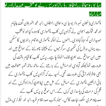
سیاسی وسماجی راہنماؤں کی آزادپریس کے نو منتخب عہدیداران کو
مبارکباد
چکسواری(نعمان نمبر دار)سیاسی وسماجی راہنماؤں راجہ محمد افسرخان آف پنیام
اورمحمد شوکت اعوان نے آزادپریس کلب چکسواری کا دورہ کیا اور نومنتخب
عہدیداران کو مبارکباددی۔انہوں نے کہاکہ چکسواری جو تمام برادریوں کا مسکن
ہے یہاں ہرطرح کی تعمیری سرگرمیوں کے پھلنے پھولنے کے مواقع ہیں اور
ہمیں ان مواقع سے بھرپورفائدہ اٹھانا چاہیے۔پریس کلب کا قیام وقت کی
ضرورت تھا کیونکہ آبادی اورمسائل کے بڑھنے کے ساتھ ساتھ شعبہ صحافت میں
بھی خاطرخواہ ترقی کی ضرورت تھی۔اُمید ہے کہ آزادپریس کلب چکسواری کے
بانی اراکین چکسواری کے مسائل کے حل میں اپنابھرپورکرداراداکریں گے اور
قلم کی حرمت کی پاسداری کریں گے۔اس موقع پر پریس کلب کے
صدرچودھری سکندرحیات کالس، سینئر نائب صدرغلام فرید راجہ اور سیکرٹری جنرل