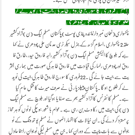
ب
ائیس فروری کا سورج فاروق طاہر کی جیت کی نوید لے کر
طلوع ہو گا‘عدنان علی چودھری
چکسواری(نعمان نمبر دارنمائندہ پنڈی پوسٹ)پاکستان مسلم لیگ (ن)آزادکشمیر
حلقہ2 چکسواری ،اسلام گڑ ھ کے جنر ل سیکر ٹری عد نان علی چودھری نے کہا
ہے کہ بلو چ کا الیکشن مسلم لیگ (ن) آزا د کشمیر راجہ فا روق حیدر ،طا رق فا
روق اور چودھری رخسا ر کی قیا دت میں فا روق طا ہر کی صورت میں بھا ری اکثر
یت سے جیت جا ئے گی ۔22فروری کا سو رج فا روق طا ہر کی جیت کی نو ید
لے کر طلو ع ہو گا ۔پا کستا ن پیپلز پا ر ٹی نے صرف میر ٹ کا قتل عا م کیا
ہے۔مسلم کا نفر نس کا آزا د کشمیر بھر سے صفا یا ہو گیا اور بلو چ سے مسلم لیگ
(ن) کی جیت میں رکا و ٹ بن رہی ہے ۔عوام با شعور ہو چکی لو ٹو ں کو ہر محا ز
پر مسترد کر دئے گی ۔ان خیا لا ت کا اظہار انھو ں نے مسلم یو تھ ونگ کے نو
جوانو ں سے با ت چیت کے دوران کہا ۔جن میں مسلم لیگی نو جوان راہنما عاد ل