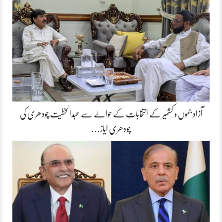
آزاد جموں و کشمیر کے انتخابات کے حوالے سے عبدالخطیت چودھری کی
چودھری ایاز…