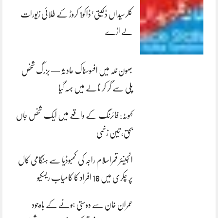
کلرسیداں ڈکیتی‘ڈاکو1 کروڑ کے طلائی زیورات
لے اڑے
بھون نلہ میں افسوسناک حادثہ — بزرگ شخص
پلی سے گر کر نالے میں بہہ گیا
کہوٹہ: فائرنگ کے واقعے میں ایک شخص جاں
بحق، تین زخمی
انجینئر قمراسلام راجہ کی کمبوڈیا سے ہنگامی کال
پر چکری میں 16 افراد کا کامیاب ریسکیو
عمران خان سے دوستی ہونے کے باوجود