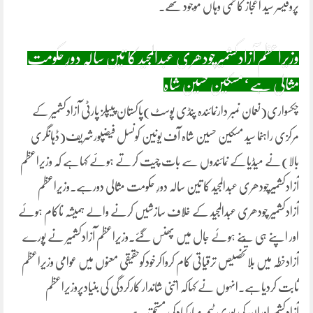
پروفیسر سید اعجاز کاظمی وہاں موجود تھے۔
وزیراعظم آزادکشمیرچودھری عبدالمجید کا تین سالہ دورِ حکومت
مثالی ہے‘مسکین حسین شاہ
چکسواری(نعمان نمبر دارنمائندہ پنڈی پوسٹ)پاکستان پیپلز پارٹی آزادکشمیر کے
مرکزی راہنما سید مسکین حسین شاہ آف یونین کونسل فیضپورشریف(ڈہانگری
بالا)نے میڈیاکے نمائندوں سے بات چیت کرتے ہوئے کہاہے کہ وزیراعظم
آزادکشمیرچودھری عبدالمجید کا تین سالہ دورِ حکومت مثالی دورہے۔وزیراعظم
آزادکشمیر چودھری عبدالمجید کے خلاف سازشیں کرنے والے ہمیشہ ناکام ہوئے
اور اپنے ہی بُنے ہوئے جال میں پھنس گئے۔وزیراعظم آزادکشمیر نے پورے
آزادخطہ میں بلاتخصیص ترقیاتی کام کرواکرخودکوحقیقی معنوں میں عوامی وزیراعظم
ثابت کردیاہے۔انہوں نے کہاکہ اتنی شاندار کارکردگی کی بنیادپروزیراعظم
آزادکشمیراوران کی پوری ٹیم مبارکبادکی مستحق ہے۔