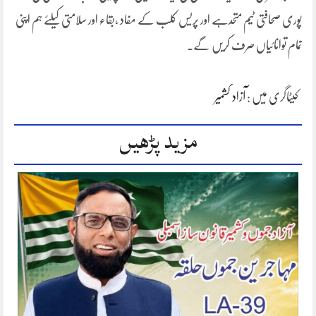
پوری صحافتی ٹیم متحدہے اور پریس کلب کے مفاد ،بقاء اور سلامتی کیلئے ہم اپنی
تمام توانائیاں صرف کریں گے۔
کیٹاگری میں :
آزاد کشمیر
مزید پڑھیں