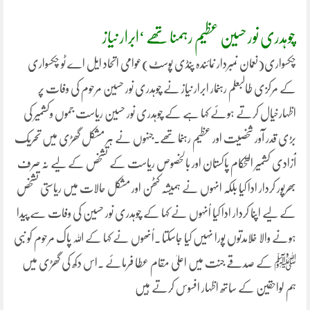
چوہدری نور حسین عظیم رہمنا تھے ‘ابرار نیاز
چکسواری(نعمان نمبردار نمائندہ پنڈی پوسٹ)عوامی اتحاد ایل اے ٹو چکسواری
کے مرکزی طالبعلم رہنمار ابرار نیاز نے چوہدری نور حسین مرحوم کی وفات پر
اظہارخیال کرتے ہوئے کہا ہے کے چوہدری نور حسین ریاست جموں وکشمیر کی
بڑی قدر آور شخصیت اور عظیم رہنما تھے۔جنہوں نے ہر مشکل گھڑی میں تحریک
آزادی کشمیر التحکام پاکستان اور بالخصوص ریاست کے تشخص کے لیے نہ صرف
بھرپور کردار ادا کیا بلکہ انہوں نے ہمیشہ کٹھن اور مشکل حالات میں ریاستی تشخص
کے لیے اپنا کردار ادا کیا اُنہوں نے کہا کے چوہدری نور حسین کی وفات سے پیدا
ہونے والا خلامدتوں پورا نہیں کیا جاسکتا ۔اُنھوں نے کہا کے اللہ پاک مرحوم کو نبی
ﷺ کے صدقے جنت میں اعلیٰ مقام عطا فرمائے ۔اس دکھ کی گھڑی میں
ہم لواحقین کے ساتھ اظہار افسوس کرتے ہیں