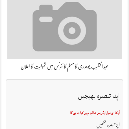
عبدالخطیب چوھدری کا مسلم کانفرنس میں شمولیت کا اعلان
اپنا تبصرہ بھیجیں
آپکا ای میل ایڈریس شائع نہیں کیا جائے گا
اپنا تبصرہ لکھیں