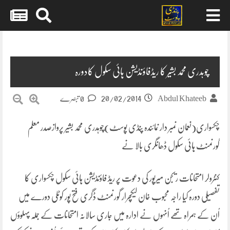
Skip
to
content
چوہدری محمد بشیر کا ریڈفاؤنڈیشن ہائی سکول کادورہ
20/02/2014
Abdul Khateeb
0 تبصرے
چکسواری(نعمان نمبر دار نمائندہ پنڈی پوسٹ)چوہدری محمد بشیر پروازصدر معلم
گورنمنٹ ہائی سکول ڈھانگری بالا نے
کنٹرولر امتحانات ریجن میرپور کی دعوت پر ریڈ فاؤنڈیشن ہائی سکول چکسواری کا
تفصیلی دورہ کیا راجہ محبوب خان لیکچرار گورنمنٹ ڈگری فتح پور کوٹلی دورے میں
اُن کے ہمراہ تھے اُنہوں نے ادارہ میں جاری سالانہ امتحانات کے جملہ پہلوؤں