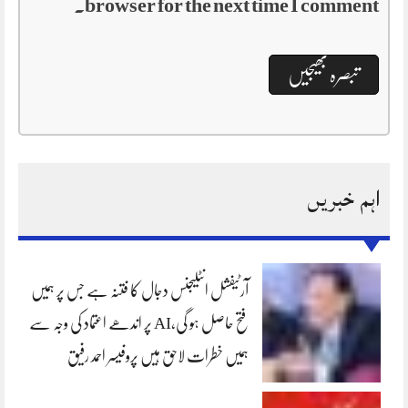
browser for the next time I comment.
اہم خبریں
آرٹیفشل انٹلیجنس دجال کا فتنہ ہے جس پر ہمیں
فتح حاصل ہو گی،AI پر اندھے اعتماد کی وجہ سے
ہمیں خطرات لاحق ہیں پروفیسر احمد رفیق