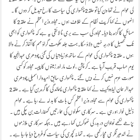
کی عوام نے تعا ون کیا تو حلقہ2چکسواری کی سیاست کا رخ تبد یل کر دو ں گا ۔
انھو ں نے کہا کر پٹ نظام کے خلاف ہو ں ۔مجاور وزیر اعظم نے حلقہ2 کا
مسائل کا گڑھ بنا دیا۔مجاور کی سب سے بری نا لائقی یہ ہے کہ چکسواری کو ابھی
تک تحصیل کا درجہ نہیں دلاؤ سکا۔بہت جلد حکومت گراؤ مہم کا آغاز کر نے والا
ہوں ۔حلقہ2 چکسواری کی عوام کے ساتھ جو زیادتیا ں کی گئی چودھری عبدالمجید کا
یوم حساب قر یب آرہا ہے ۔کر پشن ،لو ٹ مار اور زمینو ں کا پیسہ مجاور کو کسی
صورت عزم نہیں کر نے دیں گئے ۔چکسواری سابق امیدوار اسمبلی چودھری
عبدالر حمان ایڈووکیٹ نے کہا حلقہ2 چکسواری پسماند گی کا گرھ بن گیا ہے ۔حلقہ2
چکسواری کی عوام سے مجاور وزیر اعظم کس با ت کا بد لہ لے رہا ہے ۔عوام
ذلیل خوار ہو رہی ہے ۔سرکاری سکولو ں کی عما ر تیں کھنڈرات بن چکی ہیں ۔
پڑھے لکھے نوجوان در بدر کی ٹھوکر یں کھا رہے ہیں ۔جبکہ سرکار ی ملازمو ں
نے اندھیر نگر ی مچا رکھی ہے ۔تھانہ کچری کی سیاست کو فروغ دیا جا رہا ہے ۔