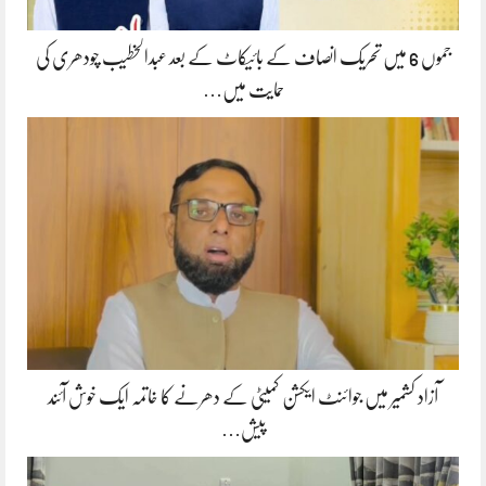
جموں 6 میں تحریک انصاف کے بائیکاٹ کے بعد عبدالخطیب چودھری کی
حمایت میں…
آزاد کشمیر میں جوائنٹ ایکشن کمیٹی کے دھرنے کا خاتمہ ایک خوش آئند
پیش…