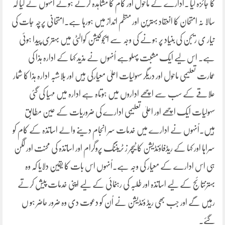
کا جائزہ لیا ۔ادارے کے ماحول اور کام کا مشاہدہ کرتے ہوئے اُنہوں نے کیا کہ
سالا نہ امتحان کا انعقاد بہترین اور منظم انداز میں ہورہا ہے۔امتحانی پرچہ جات کی
تیار ی ریجن کی بنیاد پر ہونے کی وجہ سے ایجوکیشن کوالٹی میں بہتری پیدا ہوئی
ہے۔ اس لیے ایک مشبت پہلوہے اُنہوں نے مذید کہا کے ادارہ ہذا کی
عمارت تعلیمی ماحول اور دریگر سہولیات اعلیٰ معیارکی ہیں اور بلاشبہ ادارہ ہذا کا شمار
علاقے کے سب سے اچھے اداروں میں ہوتاہ ہے ادارہ میں مہیا کی گئی
سہولیات ایک اچھے اور اعلیٰ تعلیمی ادارے کی ضروریات کے عین مطابق
ہیں۔اُنہوں نے ادارے میں خدمات سر انجام دینے والے اساتذہ کے کام کو
سراہا اور کہا کے ریڈفاؤنڈیشن کا ٹیچر ز ٹریننگ پروگرام اور اساتذہ کی محنت اور لگن
ہی اس ادارے کے معیار کی وجہ ہے۔اُنہوں اس بات کا یقین دلایا کہ وہ
بہترنتائج کے لیے اساتذہ اور طلبہ کی رہنمائی کے لیے اپنی خدمات پیش کرتے
رہیں گے اور جب بھی ریڈ ؤنڈیشن نے اُن کو دعوت دی وہ ضرور حاضر ہو ں
گئے۔