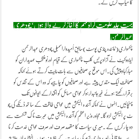
کا میاب کر یں گے۔
بہت جلد حکومت گراؤ مہم کا آغاز کر نے والا ہوں‘چودھری
عبدالرحمن
چکسواری(نمائندہ پنڈی پوسٹ)سابق اُمیدواراسمبلی چودھری عبدالرحمن
ایڈووکیٹ نے آزادپریس کلب چکسواری کے قیام اورنومنتخب عہدیداران کو
مبارکبادپیش کی۔اس موقع پر صحافیوں سے بات چیت کرتے ہوئے کہاکہ
صحافت ایک مقدس پیشہ ہے اور صحافیوں کو چاہیے کہ وہ اس کے تقدس کو
برقراررکھتے ہوئے غیرجانبدارہوکر عوامی مسائل کو اقتدارکے ایوانوں تک
پہنچائیں۔انہوں نے کہاکہ آئند ہ الیکشن میں عوامی طاقت کے سا تھ ڈنکے کی چو
ٹ پر الیکشن لڑو گا۔مجاور وزیر اعظم کو آئند ہ الیکشن میں عبر ت نا ک شکست سے
دو چا ر کر یں گے ۔میر ی سیاست کا مقصد صر ف اور صرف عوامی خد مت کر نا
ہے ۔علا قا ئی اور برداری ازم کی سیا ست کے خلا ف ہو ں ۔انشا ء اللہ حلقہ2