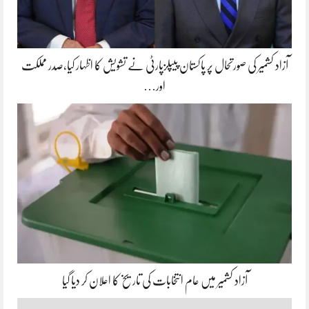
آزاد کشمیر کی صورتحال پر پاکستان پیپلزپارٹی نے تشویش کا اظہار کیا،صدر مملکت
اور…
آزاد کشمیر میں عام انتخابات کی تاریخ کا اعلان کر دیا گیا