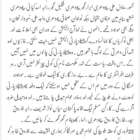
ظہور ،عادل علی ،چودھری ابرار گجر ،چودھری شکیل گجر ،راجہ اسد کیا نی ،چودھری
جمشید ،چئیر مین عرفان اقبال جبکہ نو جوان صحا فی چودھری واجد علی،نمبردار نعمان و
دیگر بھی مو جو د تھے ۔انھو ں نے کہا آج الیکشن کے دوران بھی اعلا نا ت اور
جعلی نو کر یا ں کا جھا نسا دے کر پیپلز پار ٹی الیکشن نہیں جیت سکتی ۔غا ز یو ں اوہ
شہدا کی دھر تی کے لو گ با شعور ہیں ۔وہ پیپلز پار ٹی کی چا لو ں میں نہیں آئیں
گے ۔اس وقت ریا ست کے اندر حکومت نا م کی کو ئی چیز نظر نہیں آرہی ۔ہر
طرف افر اتفر ی کا عا لم ہے ۔بے رو ز گا ری کا ایک طو فان ہے ۔مو جودہ
مہنگا ئی کے دور میں ہم اس کے متحمل نہیں ہو سکتے کہ ایک دفعہ پھر پیپلز پار ٹی
کو ووٹ دئے بلو چ کے غیور اور بہادر عوام تبدیلی چا ہتے ہیں ۔اور وہ تبدیلی ضرور
آکر رہے گی ۔کا رکن مسلم لیگ قا ئد پا کستا ن میا ں نواز شر یف ،راجہ فا روق
حیدر ،طا رق فا روق ،چودھری رخسا ر کا پیغا م گھر گھر لے کر جا ئیں گے ۔
22فروری کو حلقہ بلو چ کی عوام شیر پر مہر لگا کر بھا ری اکثریت سے فاروق طا ہر کو