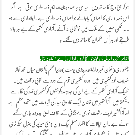
ہو کر حق وسچ کا ساتھ دیں۔سیاسی پر عہدہ ہنایت ایم ذمہ داری ہوتی ہے۔اگر
اس ذمہ داری کا احساس کیاجائے جو احساس ذمہ داری ہے۔ایمانداری سے ہو
۔یہ ممکن نہیں کے ملک میں خوشحالی نہ آئے۔آزادی کشمیر کے لیے ہر جائز
طریقے اور ہر اُس حکمران کا ساتھ دیں گئے۔#
اقوام متحدہ امریکہ کی لونڈی کا کردار ادا کر رہا ہے‘میمونہ شاہ
چکسواری(نعمان نمبر دارنمائندہ پنڈی پوسٹ)وزیراعظم پاکستان میاں محمد نواز
شریف خود کشمیری ہیں اور وہ کشمیر ی قوم کے درد سے بخوبی واقف ہیں۔
تحریک آزادی کشمیر کے لیے ان کی جدوجہدوکوششوں کو کشمیر ی قدر کی نگار سے
دیکھتے ہیں۔آزاکشمیر میں قائدن لیگ فاروق حیدر کی قیادت میں متحدومنظم ہے
اور آزاکشمیر غربت رشوت خوری ،مہنگائی کے خلاف اپنی جدوجہد جاری رکھے
ہوئے ہے۔ان خیالات کا اظہار مسلم لیگ (ن)سٹی میرپور کی جنرل سیکرٹری
میمونہ شاہ نے چکسواری آزادپریس میں صحافیوں سے گفتگوکرتے ہوئے کیا۔