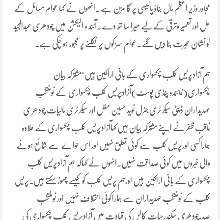
مجاور وزیر اعظم مال بناؤ پالیسی پر گا مزن ہے ۔انھوں نے کہا عوام مسائل کے
حل اور تعمیر وترقی کے لیے میرا سا تھ دے ۔آئند ہ الیکشن میں چودھری عبدالمجید
کو نشان عبرت بنا دیں گئے ۔عوام سڑکوں پر نکلنے پر مجبور ہو چکی ہے۔
ہم آزادپریس کلب چکسواری کے بانی اراکین ہیں‘مشترکہ بیان
چکسواری(نمائندہ پنڈی پوسٹ)آزادپریس کلب چکسواری کے نومنتخب
عہدیداران ڈپٹی سیکرٹری جنرل نوید حسین مغل اور سیکرٹری مالیات چودھر ی
ثاقب ظفر نے اپنے مشترکہ بیان میں کہاآزادپریس کلب چکسواری کے علاوہ
ہماراکسی اورپریس کلب سے کوئی تعلق نہیں اور اس حوالے سے شائع ہونے
والی خبروں میں کوئی صداقت نہیں۔انہوں نے کہاکہ ہم آزادپریس کلب
چکسواری کے بانی اراکین ہیں اورہم پریس کلب کو کیسے چھوڑ سکتے ہیں۔پریس
کلب کے نومنتخب عہدیداران سے ہماراکوئی اختلاف نہیں اور نومنتخب
صدرچودھری سکندرحیات کالس کی قیادت میں آزادپریس کلب چکسواری کی