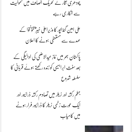
چودھری نثار نے تحریک انصاف میں شمولیت
سے انکاری رہے
علی امین گنڈاپور کا وزیراعلیٰ خیبرپختونخوا کے
عہدے سے مستعفی ہونے کا اعلان
پاکستان بھر میں نمازِ عیدالاضحی کی ادائیگی کے
بعد سنتِ ابراہیمی کو زندہ رکھتے ہوئے قربانی کا
سلسلہ شروع
جہلم رکشہ اور ٹریلر میں تصادم رکشہ ڈرائیور اور
ایک عورت زخمی ٹریلر کا ڈرائیور فرار ہونے
میں کامیاب