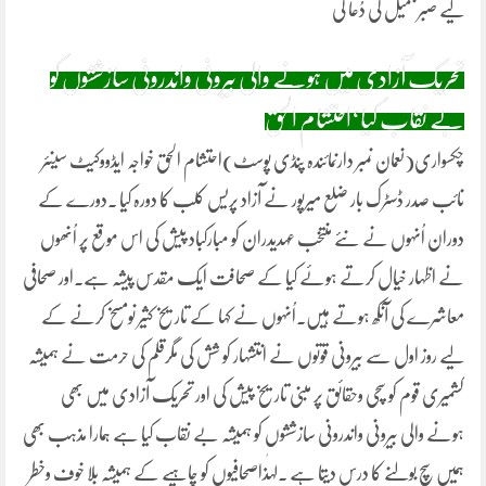
لیے صبر جمیل کی دُعا کی
تحریک آزادی میں ہونے والی بیرونی واندرونی سازششوں کو
بے نقاب کیا‘احتشام الحق
چکسواری(نعمان نمبر دارنمائندہ پنڈی پوسٹ)احتشام الحق خواجہ ایڈووکیٹ سینئر
نائب صدر ڈسٹرک بار ضلع میرپور نے آزاد پریس کلب کا دورہ کیا ۔دورے کے
دوران اُنہوں نے نئے منتخب عہدیدران کو مبارکباد پیش کی اس موقع پر اُنھوں
نے اظہار خیال کرتے ہوئے کیا کے صحافت ایک مقدس پیشہ ہے۔اور صحافی
معاشرے کی آنکھ ہوتے ہیں۔اُنہوں نے کہا کے تاریخ کثیر نومسخ کرنے کے
لیے روز اول سے بیرونی قوتوں نے انتشہار کو شش کی مگرقلم کی حرمت نے ہمیشہ
کشمیری قوم کو سچی وحقائق پر مبنی تاریخ پیش کی اور تحریک آزادی میں بھی
ہونے والی بیرونی واندرونی سازششوں کو ہمیشہ بے نقاب کیا ہے ہمارا مذہب بھی
ہمیں سچ بولنے کا درس دیتا ہے ۔لہٰذاصحافیوں کو چاہیے کے ہمیشہ بلا خوف وخطر