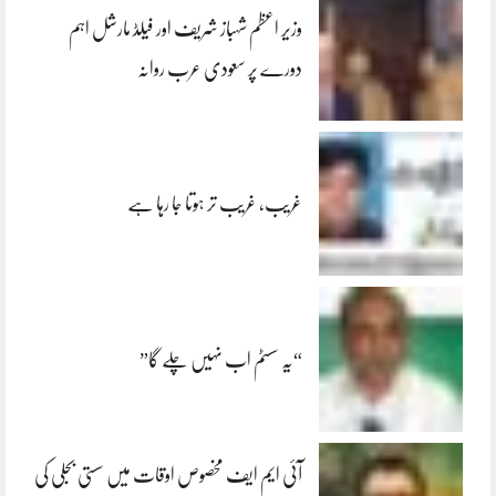
وزیر اعظم شہباز شریف اور فیلڈ مارشل اہم
دورے پر سعودی عرب روانہ
غریب، غریب تر ہوتا جا رہا ہے
“یہ سسٹم اب نہیں چلے گا”
آئی ایم ایف مخصوص اوقات میں سستی بجلی کی