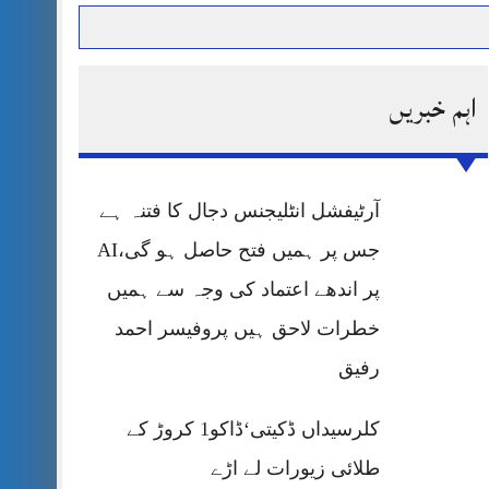
اہم خبریں
حرمت پر قربان
 کی پریس کانفرنس
آرٹیفشل انٹلیجنس دجال کا فتنہ ہے
جس پر ہمیں فتح حاصل ہو گی،AI
پر اندھے اعتماد کی وجہ سے ہمیں
خطرات لاحق ہیں پروفیسر احمد
رفیق
کلرسیداں ڈکیتی‘ڈاکو1 کروڑ کے
طلائی زیورات لے اڑے