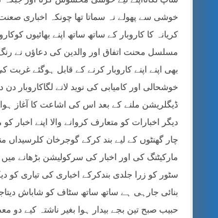
خوشی سے پھولے نہ سماتا تھا چونکہ اخباری صعنت 
کریانہ کا کاروبار کے ساتھ ساتھ اپنے بھائیوں کوک
مسلسل محنت اتفاق اور والدین کی دعاؤں نے رنگ لا
بھی اپنے اپنے کاروبار کرنے کے قابل ہوگئے غربت 
خوشحالی اور کامیابی کی نوید لانے لگاکاروبار د
ڈیگلریشن ملنے کے بعد اس کی اشاعت کا آغاز ہوا
دیگر اخبارات کو متعارف کروانے والا اپنے اخبار کو
چار گھنٹوں کے لیے بند کرکے گوجرخان کلرسیداں 
مارکیٹنگ کی اور اخبار کی سرکولیشن بڑھانے میں
سٹور کو زرا جلدی بندکرکے اخباری کی تیاری کو دیک
حبیب صبح تین بجے بیدار ہوا بغیر ناشتہ کیے دو م