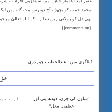
غفیر آمڈ آیا نماز جنازہ میں سینکڑوں افراد نے ش
محمد حبیب کو بچھڑے آج دوبرس بیت گئے ہیں لیکن
بھی دل کو رولاتی ہیں دعا ہے کہ اللہ تعالیٰ مرح
{jcomments on}
کیٹاگری میں :
عبدالخطیب چوہدری
مزی
“ساون کی جری، دودھ پتی اور
ارادے جن
عظمت مغل”