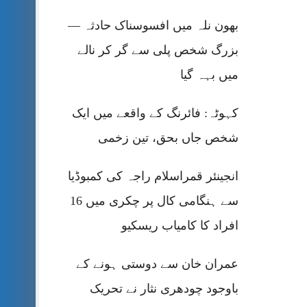
بھون نلہ میں افسوسناک حادثہ —
بزرگ شخص پلی سے گر کر نالے
میں بہہ گیا
کہوٹہ: فائرنگ کے واقعے میں ایک
شخص جاں بحق، تین زخمی
انجینئر قمراسلام راجہ کی کمبوڈیا
سے ہنگامی کال پر چکری میں 16
افراد کا کامیاب ریسکیو
عمران خان سے دوستی ہونے کے
باوجود چودھری نثار نے تحریک