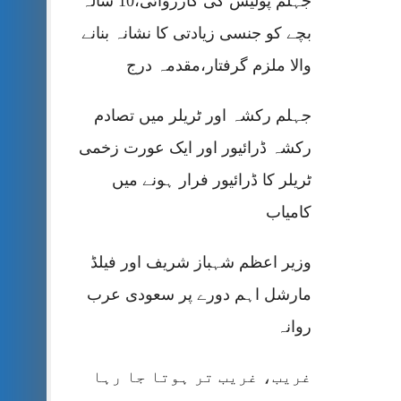
جہلم پولیس کی کارروائی،10 سالہ
بچے کو جنسی زیادتی کا نشانہ بنانے
والا ملزم گرفتار،مقدمہ درج
جہلم رکشہ اور ٹریلر میں تصادم
رکشہ ڈرائیور اور ایک عورت زخمی
ٹریلر کا ڈرائیور فرار ہونے میں
کامیاب
وزیر اعظم شہباز شریف اور فیلڈ
مارشل اہم دورے پر سعودی عرب
روانہ
غریب، غریب تر ہوتا جا رہا