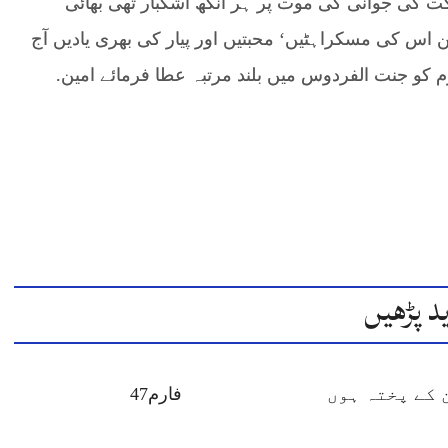
رکت کی جوانی کی موت پر ہر آنکھ اشکبار تھی بھائی
 اس کی مسکراہٹیں‘ محبتیں اور پیار کی بھری یادیں آج
وم کو جنت الفردوس میں بلند مرتبہ عطا فرمائے امین.
د پڑھیں
 کے پختہ ہوں
فارم47