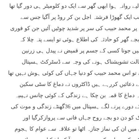
یے روانہ ہوا ابھی گھر سے ایک دو کلومیٹر ہی دور گیا تھا
ب ایک گھوڑا فرشتہ اجل بن کر روڈ پر آگیا جس سے
ء پر محمد حبیب کی سر پر شدید چوٹیں آئیں جن کو فوری
جے گھر کو حادثہ کی اطلاع ہوئی تو ایسے پتہ چلا کہ
 میں جوتا کسی کے جسم پر قمیض نے پیدل ہی زرنین
ہ حالت تشویشناک ہونے کی وجہ سے ڈسٹرکٹ ہسپتال
نچے تو اس محمد حبیب کو دنیا جہاں کی کوئی ہوش نہیں تھا
ے دعائیں کررہے ہیں ڈاکٹروں نے دماغ کا سٹی سکین
نکہ دماغ کا قمہ بن چکا ہے زندگی کے کوئی چانس نہیںیہ
الفاظ بھائیوں پر بجلی بن پر گری سبھی پر غشی کے دورے پرنے لگے ہسپتال میں 36گھنٹے زندگی و موت کی
ز جمعتہ المبارک کو دن دو بجے روح جہاں فانی سے پروازکرگیا اور
ں میں ان کی نماز جنازہ اٹھا تو علاقہ سے عوام کا ہجوم