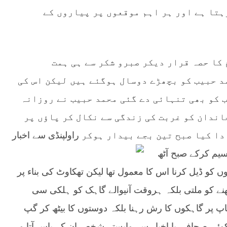
ہتا ہے اور ہر اہم موقعوں پر پیاروں کے
کا حصہ قرار دیکر صبرو شکر سے ہی ہمت
 حبیب کو بچھڑے دوسال ہوگئے ہیں لیکن اس کی
 کو بھی تنہائی دے گئی محمد حبیب نے روزانہ
اندان کو غربت کی زندگی سے نکال کر پاؤں پر
دا کیا صبح تین بجے بیدار ہوکر
راولپنڈی سے اخبار
سیم کرکے صبح آٹھ
و ڈیل کرنا اس کا معمول تھا لیکن تھکاوٹ کی بناء پر
نے کو ملتی بلکہ ہروقت آنیوالے گاہک کو ہلکی سی
پ پر گاہکوں کا رش رہنا بلکہ دوستوں کا بیٹھ کر گپ
وئی صحافی یا اخبار سے وابستہ شخص ان کے پاس آتا وہ