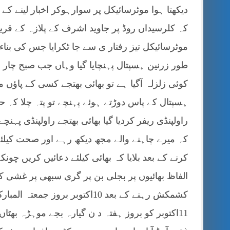
دیکھتا ہوا موٹرسائیکل پر سوارہوکر اخبار لینے کے ل
کہ کلرسیداں روڈ پر جاوید اشرف کے پلازہ کے قری
موٹرسائیکل تیز رفتار ی سے جا ٹکرایا جس کی بنا
طور زرنین ہسپتال پہنچایا گیا وہاں جب صبح چار ب
کوئی زلزلہ آگیا ہے تو بھائی بھتجے کسی کے پاؤں
ہسپتال کے پاس دوڑتے ہوئے پہنچے تو پتہ چلا ک
راولپنڈی ریفر کردیا گیا بھائی بھتجے راولپنڈی پہ
کہ میرے چاہنے والے مجھ دیکھ رہے اور صحت کیلئ
کرنے کے بعد بلایا کہ بھائی کیلئے دعائیں کریں چو
کشمکش رہنے کے بعد 10اکتوبر برو
11اکتوبر کو بروز ہفتہ د ن گیارہ بجے موہڑہ بھٹا