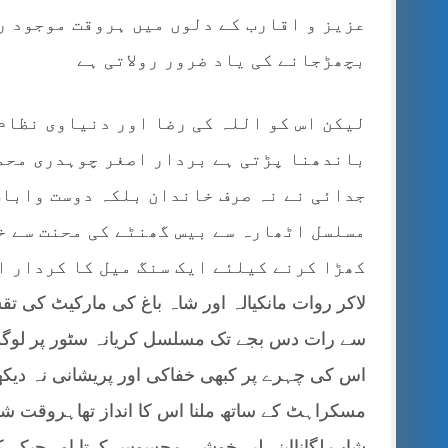
عزیز و اقارب کے دلوں میں ہروقت موجود ر
بچھڑجانے کی یاد ضرور رولاتی ہے
لیکن اس کو اللہ کی رضا اور دنیاوی نظام 
باندھنا پڑتی ہے بردار اصغر چوہدری محمد
جدائی نے نہ صرف خاندان بلکہ دوست واباب
مسلسل اٹھارہ سے بیس گھنٹے کی محنت سے خ
کھڑا کرنے کیلئے ایک سنگ میل کا کردار ا
لاکر روات مانکیالہ اور شاہ باغ کی مارکیٹ کی تق
سے رات دس بجے تک مسلسل کریانہ سٹور پر لوگوں ک
اس کی چہرے پر کبھی خفاکی اور پریشانی نہ دیکھ
مسکراہٹ کے ساتھ ملنا اس کا انداز تھاہروقت شا
شاپ لگانااپنے لیے خوشی محسوس کرتا اور جبکہ ک