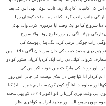
اس کی کامیابی کا پہلا زینہ ثابت ہوئی تھی اس کے بعد
اروبار کی جانب راغب کرنے کیلئے ہمہ وقت کوشاں رہا
نا شرو ع کیا تو ایک وقت آیا مزدوری کرنے والے بھائی
کی تاریکی چھٹنے لگی ہر روزطلوع ہونے والا سورج
ن دوگنی رات چوگنی ترقی کرنے لگے پنڈی پوسٹ کی
تو چوہدری محمد حبیب کی جان میں جان آگئی علاقہ میں
 متعارف کروانے کیلئے دن رات ایک کردیا کریانہ سٹور کو دو
مندرہ اور روات کی مارکیٹ میں خود جاکر اس کی
 اہم کردار ادا کیا جس دن پنڈی پوسٹ کی جاتی اس روز
ھتا اور معلومات لیتا آج کون کون سے اہم خبر ہے لیڈ کیا
بنائی جارہی ہے ساتھ ساتھ سٹاف کو شاباش دیتاجوں ہی وقت تیزی گزرتا رہانو اکتوبر 2013ء کو بھی محمد
عصوم بچوں سمیع اللہ اور محمد ابراہیم کوآخری نظر