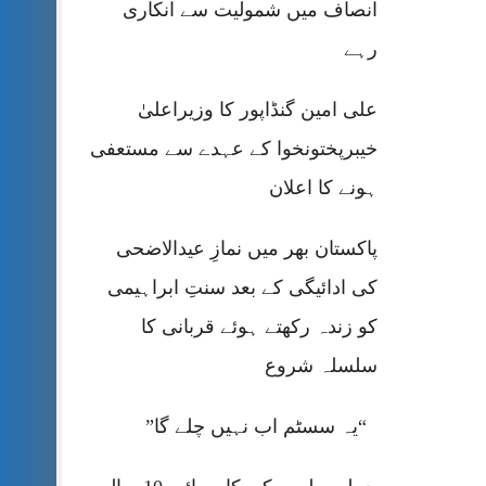
انصاف میں شمولیت سے انکاری
رہے
علی امین گنڈاپور کا وزیراعلیٰ
خیبرپختونخوا کے عہدے سے مستعفی
ہونے کا اعلان
پاکستان بھر میں نمازِ عیدالاضحی
کی ادائیگی کے بعد سنتِ ابراہیمی
کو زندہ رکھتے ہوئے قربانی کا
سلسلہ شروع
“یہ سسٹم اب نہیں چلے گا”