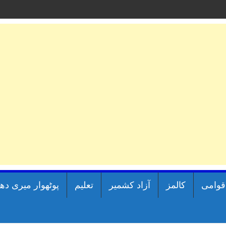
اقوامی
کالمز
آزاد کشمیر
تعلیم
پوٹھوار میری دھ