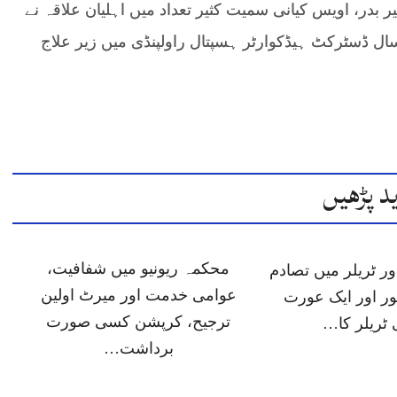
ر بدر، اویس کیانی سمیت کثیر تعداد میں اہلیان علاقہ نے
ت کی۔تسلیم اختر زوجہ کنویز اختر عمر 57 سال ڈسٹرکٹ ہیڈکوارٹر ہسپتال راولپنڈی میں زیر علاج
د پڑھیں
محکمہ ریونیو میں شفافیت،
ر ٹریلر میں تصادم
عوامی خدمت اور میرٹ اولین
ور اور ایک عورت
ترجیح، کرپشن کسی صورت
ٹریلر کا…
برداشت…