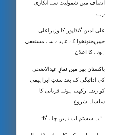
انصاف میں شمولیت سے انکاری
رہے
علی امین گنڈاپور کا وزیراعلیٰ
خیبرپختونخوا کے عہدے سے مستعفی
ہونے کا اعلان
پاکستان بھر میں نمازِ عیدالاضحی
کی ادائیگی کے بعد سنتِ ابراہیمی
کو زندہ رکھتے ہوئے قربانی کا
سلسلہ شروع
“یہ سسٹم اب نہیں چلے گا”