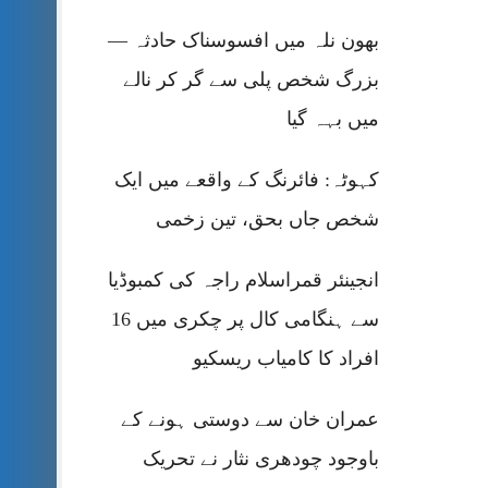
بھون نلہ میں افسوسناک حادثہ —
بزرگ شخص پلی سے گر کر نالے
میں بہہ گیا
کہوٹہ: فائرنگ کے واقعے میں ایک
شخص جاں بحق، تین زخمی
انجینئر قمراسلام راجہ کی کمبوڈیا
سے ہنگامی کال پر چکری میں 16
افراد کا کامیاب ریسکیو
عمران خان سے دوستی ہونے کے
باوجود چودھری نثار نے تحریک