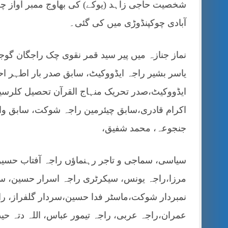
شخصیت حاجی زاہد (یوکے) کی بھاوج ممبر آواز چو
آبادی چوکپنڈوڑی میں کی گئی۔
نماز جنازہ میں پیر سید قمر نقوی چک راجگان گوج
یاسر بشیر راجہ ایڈووکیٹ، سابق صدر بار اطہر اح
ایڈووکیٹ،صدر تحریک منہاج القرآن تحصیل کلرس
اکرام قادری،سابق چیئرمین راجہ شوکت، سابق وا
جنجوعہ، محمد شفیق،
سیاسی، سماجی و تاجر رہنماؤں راجہ آفتاب حسین
مرزا،راجہ یونس، سیکرٹری راجہ اسرار حسین، سیک
نمبردار شوکت،ماسٹر فدا حسین،سردار گلفراز، ر
عمران،راجہ عربی، راجہ تیمور عباس، اللہ دتہ ح