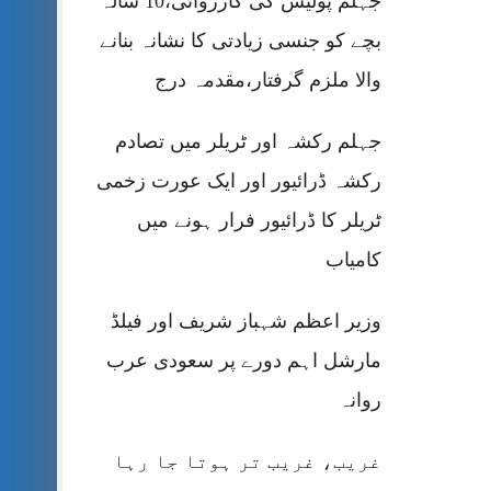
جہلم پولیس کی کارروائی،10 سالہ
بچے کو جنسی زیادتی کا نشانہ بنانے
والا ملزم گرفتار،مقدمہ درج
جہلم رکشہ اور ٹریلر میں تصادم
رکشہ ڈرائیور اور ایک عورت زخمی
ٹریلر کا ڈرائیور فرار ہونے میں
کامیاب
وزیر اعظم شہباز شریف اور فیلڈ
مارشل اہم دورے پر سعودی عرب
روانہ
غریب، غریب تر ہوتا جا رہا