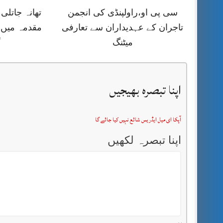
سی پی او،راولپنڈی کی انجمن
تھانہ جاتلی
تاجران کے عہدیداران سے تعارفی
مقدمہ میں 
میٹنگ
گ
اپنا تبصرہ بھیجیں
آپکا ای میل ایڈریس شائع نہیں کیا جائے گا
اپنا تبصرہ لکھیں