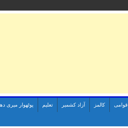
اقوامی
کالمز
آزاد کشمیر
تعلیم
پوٹھوار میری دھ