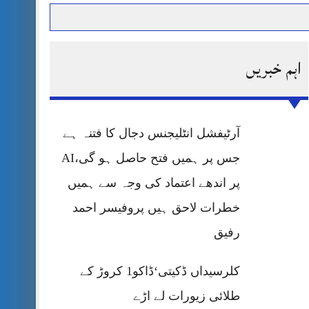
اہم خبریں
حرمت پر قربان
 کی پریس کانفرنس
آرٹیفشل انٹلیجنس دجال کا فتنہ ہے
جس پر ہمیں فتح حاصل ہو گی،AI
پر اندھے اعتماد کی وجہ سے ہمیں
خطرات لاحق ہیں پروفیسر احمد
رفیق
کلرسیداں ڈکیتی‘ڈاکو1 کروڑ کے
طلائی زیورات لے اڑے