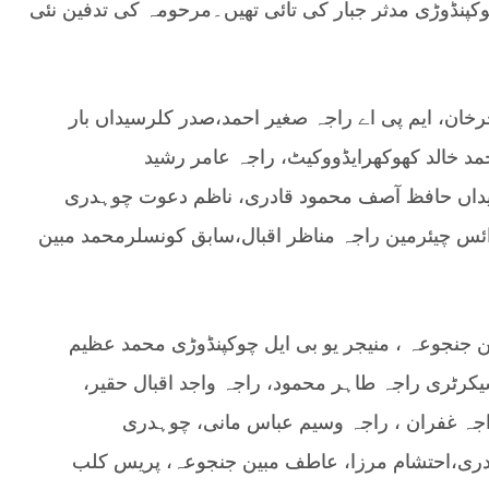
کپنڈوڑی مدثر جبار کی تائی تھیں۔مرحومہ کی تدفین نئی
رخان، ایم پی اے راجہ صغیر احمد،صدر کلرسیداں بار
مد خالد کھوکھرایڈووکیٹ، راجہ عامر رشید
یداں حافظ آصف محمود قادری، ناظم دعوت چوہدری
ئس چیئرمین راجہ مناظر اقبال،سابق کونسلرمحمد مبین
 جنجوعہ ، منیجر یو بی ایل چوکپنڈوڑی محمد عظیم
رٹری راجہ طاہر محمود، راجہ واجد اقبال حقیر،
اجہ غفران ، راجہ وسیم عباس مانی، چوہدری
یدری،احتشام مرزا، عاطف مبین جنجوعہ، پریس کلب