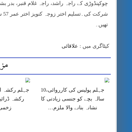
چوکپنڈوڑی کے راجہ راشد، راجہ غلام قنبر، بدر بشی
شرک
تھیں۔
کیٹاگری میں :
علاقائی
مزی
جہلم پولیس کی کارروائی،10
جہلم رکشہ او
سالہ بچے کو جنسی زیادتی کا
رکشہ ڈرائی
نشانہ بنانے والا ملزم…
زخمی 