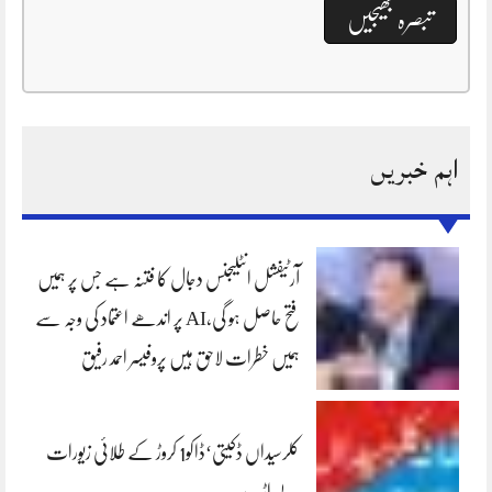
اہم خبریں
آرٹیفشل انٹلیجنس دجال کا فتنہ ہے جس پر ہمیں
فتح حاصل ہو گی،AI پر اندھے اعتماد کی وجہ سے
ہمیں خطرات لاحق ہیں پروفیسر احمد رفیق
کلرسیداں ڈکیتی‘ڈاکو1 کروڑ کے طلائی زیورات