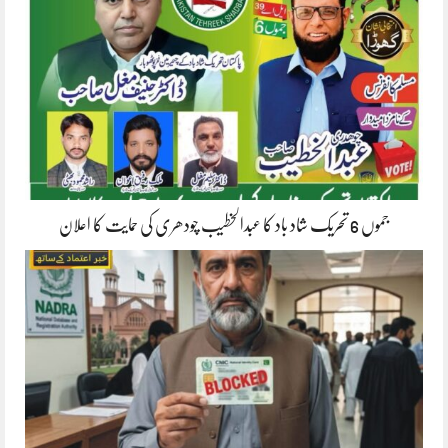
جموں 6 تحریک شاد باد کا عبدالخطیب چودھری کی حمایت کا اعلان