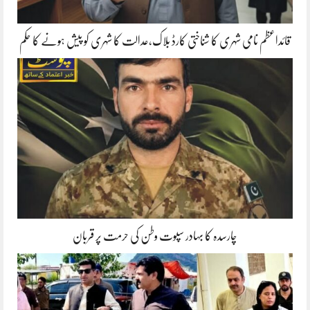
قائداعظم نامی شہری کا شناختی کارڈ بلاک،عدالت کا شہری کو پیش ہونے کا حکم
چارسدہ کا بہادر سپوت وطن کی حرمت پر قربان