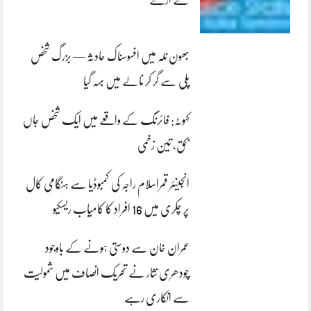
لے اڑے
بھون نلہ میں افسوسناک حادثہ — بزرگ شخص
پلی سے گر کر نالے میں بہہ گیا
کہوٹہ: فائرنگ کے واقعے میں ایک شخص جاں
بحق، تین زخمی
انجینئر قمراسلام راجہ کی کمبوڈیا سے ہنگامی کال
پر چکری میں 16 افراد کا کامیاب ریسکیو
عمران خان سے دوستی ہونے کے باوجود
چودھری نثار نے تحریک انصاف میں شمولیت
سے انکاری رہے