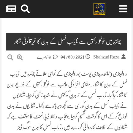
Skip
to
content
چونترہ میں خونخوار کتوں سے نایاب نسل کے ہرن کا غیرقانونی شکار
04/09/2021
Shahzad Raza
0 تبصرے
راولپنڈی (نمائندہ پنڈی پوسٹ)راولپنڈی کے نواحی علاقے چونترہ میں نایاب
نسل کے ہرن کا شکار.مقامی افراد کی جانب سے خونخوار کتوں کے ذریعے ہرن
کا شکار کیا گیا.نایاب نسل کے نر ہرن کو کتوں نے شدید زخمی کردیا.شکاریوں
نے نایاب نسل کے ہرن کو رسی سے کچھ دیر باندھے رکھا .شکاریوں نے ہرن
کو زبح کرکے اس کا گوشت تقسیم کردیا .پنجاب وائلڈ ڈیپارٹمنٹ کا مؤقف ہے کہ
شکاریوں کے خلاف کارروائی کررہے ہیں، نایاب نسل کا ہرن ہوگ ڈیئر