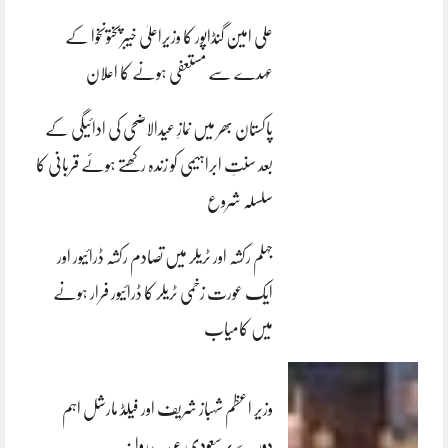
علی امین گنڈاپور کا وزیراعلیٰ خیبرپختونخوا کے
عہدے سے مستعفی ہونے کا اعلان
پاکستان بھر میں نمازِ عیدالاضحی کی ادائیگی کے
بعد سنتِ ابراہیمی کو زندہ رکھتے ہوئے قربانی کا
سلسلہ شروع
جہلم رکشہ اور ٹریلر میں تصادم رکشہ ڈرائیور اور
ایک عورت زخمی ٹریلر کا ڈرائیور فرار ہونے
میں کامیاب
وزیر اعظم شہباز شریف اور فیلڈ مارشل اہم
دورے پر سعودی عرب روانہ