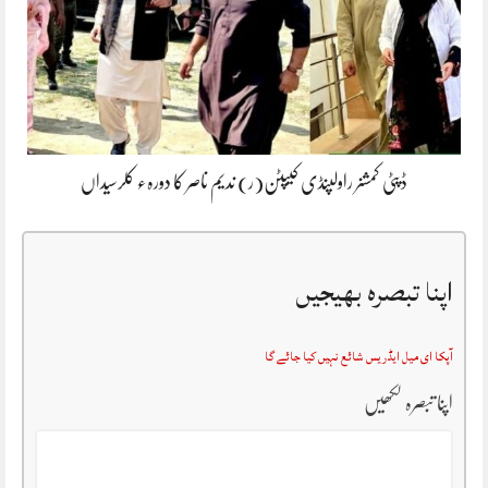
ڈپٹی کمشنر راولپنڈی کیپٹن(ر) ندیم ناصر کا دورہء کلرسیداں
اپنا تبصرہ بھیجیں
آپکا ای میل ایڈریس شائع نہیں کیا جائے گا
اپنا تبصرہ لکھیں