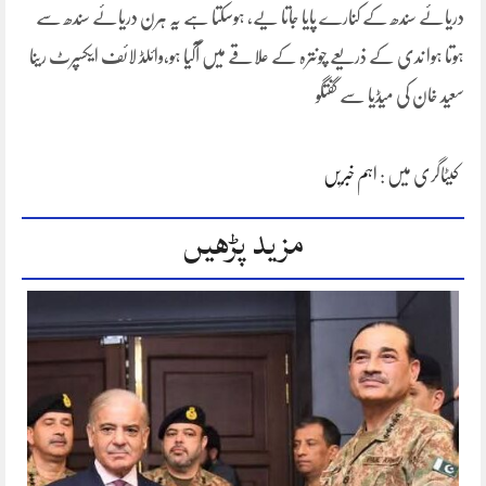
دریائے سندھ کے کنارے پایا جاتا یے، ہوسکتا ہے یہ ہرن دریائے سندھ سے
ہوتا ہوا ندی کے ذریعے چونترہ کے علاقے میں آگیا ہو،وائلڈ لائف ایکسپرٹ رینا
سعید خان کی میڈیا سے گفتگو
کیٹاگری میں :
اہم خبریں
مزید پڑھیں