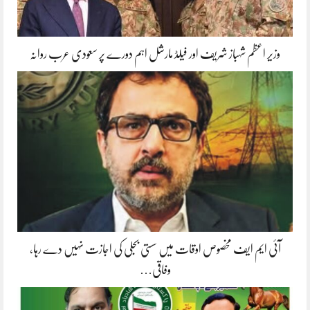
وزیر اعظم شہباز شریف اور فیلڈ مارشل اہم دورے پر سعودی عرب روانہ
آئی ایم ایف مخصوص اوقات میں سستی بجلی کی اجازت نہیں دے رہا،
وفاقی…