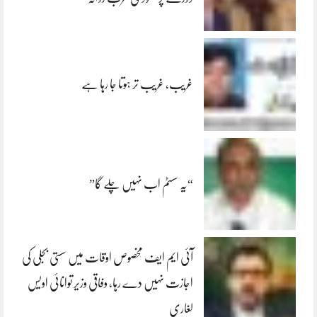
غریب، غریب تر ہوتا جا رہا ہے
“یہ سسٹم اب نہیں چلے گا”
آئی ایم ایف مخصوص اوقات میں سستی بجلی کی
اجازت نہیں دے رہا، وفاقی وزیر توانائی اویس
لغاری