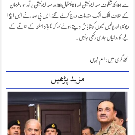
سے04کلاشنکوف معہ ایمونیشن اور 01پستول30بور معہ ایمونیشن برآمد ہوا،ملزمان
کے خلاف الگ الگ مقدمات درج کرلیے گئے، ایس پی صد رنے ایس ایچ ا
وچونترہ اور پولیس ٹیموں کوشاباش دیتے ہوئے کہا کہ ناجائز اسلحہ کے خاتمے کے
لیے کاروائیاں جاری رکھی جائیں۔
کیٹاگری میں :
اہم خبریں
مزید پڑھیں