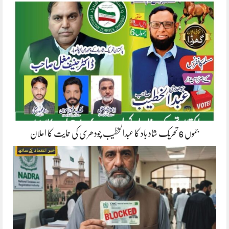
جموں 6 تحریک شاد باد کا عبدالخطیب چودھری کی حمایت کا اعلان