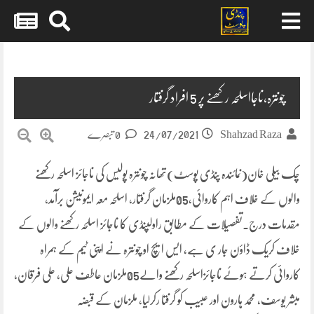
Skip
to
content
چونترہ،ناجااسلحہ رکھنے پر 5 افراد گرفتار
24/07/2021
Shahzad Raza
0 تبصرے
چک بیلی خان(نمائندہ پنڈی پوسٹ)تھانہ چونترہ پولیس کی ناجائز اسلحہ رکھنے
والوں کے خلاف اہم کاروائی،05ملزمان گرفتار، اسلحہ معہ ایمونیشن برآمد،
مقدمات درج۔تفصیلات کے مطابق راولپنڈی کا ناجائز اسلحہ رکھنے والوں کے
خلاف کریک ڈاؤن جار ی ہے، ایس ایچ او چونترہ نے اپنی ٹیم کے ہمراہ
کاروائی کرتے ہوئے ناجائزاسلحہ رکھنے والے05ملزمان عاطف علی، علی فرقان،
مبشر یوسف، محمد ہارون اور عبیب کو گرفتا رکرلیا، ملزمان کے قبضہ