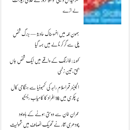
کلرسیداں ڈکیتی‘ڈاکو1 کروڑ کے طلائی زیورات
لے اڑے
بھون نلہ میں افسوسناک حادثہ — بزرگ شخص
پلی سے گر کر نالے میں بہہ گیا
کہوٹہ: فائرنگ کے واقعے میں ایک شخص جاں
بحق، تین زخمی
انجینئر قمراسلام راجہ کی کمبوڈیا سے ہنگامی کال
پر چکری میں 16 افراد کا کامیاب ریسکیو
عمران خان سے دوستی ہونے کے باوجود
چودھری نثار نے تحریک انصاف میں شمولیت