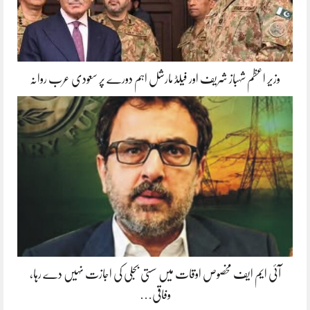
وزیر اعظم شہباز شریف اور فیلڈ مارشل اہم دورے پر سعودی عرب روانہ
آئی ایم ایف مخصوص اوقات میں سستی بجلی کی اجازت نہیں دے رہا،
وفاقی…