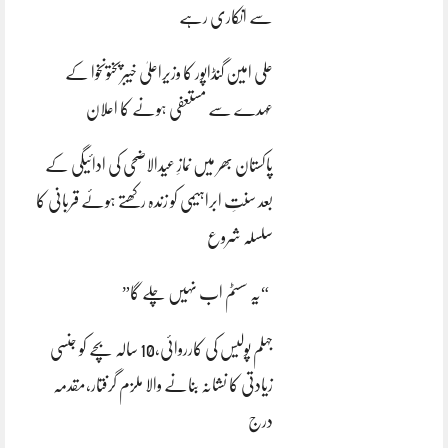
سے انکاری رہے
علی امین گنڈاپور کا وزیراعلیٰ خیبرپختونخوا کے
عہدے سے مستعفی ہونے کا اعلان
پاکستان بھر میں نمازِ عیدالاضحی کی ادائیگی کے
بعد سنتِ ابراہیمی کو زندہ رکھتے ہوئے قربانی کا
سلسلہ شروع
“یہ سسٹم اب نہیں چلے گا”
جہلم پولیس کی کارروائی،10 سالہ بچے کو جنسی
زیادتی کا نشانہ بنانے والا ملزم گرفتار،مقدمہ
درج