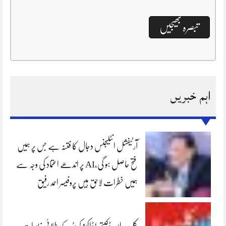
اہم خبریں
آرٹیفشل انٹلیجنس دجال کا فتنہ ہے جس پر ہمیں
فتح حاصل ہو گی،AI پر اندھے اعتماد کی وجہ سے
ہمیں خطرات لاحق ہیں پروفیسر احمد رفیق