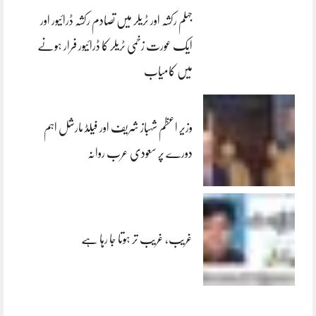
جہلم رکشہ اور ٹریلر میں تصادم رکشہ ڈرائیور اور
ایک عورت زخمی ٹریلر کا ڈرائیور فرار ہونے
میں کامیاب
وزیر اعظم شہباز شریف اور فیلڈ مارشل اہم
دورے پر سعودی عرب روانہ
غریب، غریب تر ہوتا جا رہا ہے