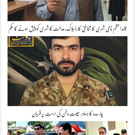
قائداعظم نامی شہری کا شناختی کارڈ بلاک،عدالت کا شہری کو پیش ہونے کا حکم
چارسدہ کا بہادر سپوت وطن کی حرمت پر قربان