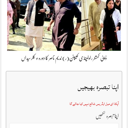
ڈپٹی کمشنر راولپنڈی کیپٹن(ر) ندیم ناصر کا دورہء کلرسیداں
اپنا تبصرہ بھیجیں
آپکا ای میل ایڈریس شائع نہیں کیا جائے گا
اپنا تبصرہ لکھیں