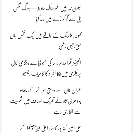
بھون نلہ میں افسوسناک حادثہ — بزرگ شخص
پلی سے گر کر نالے میں بہہ گیا
کہوٹہ: فائرنگ کے واقعے میں ایک شخص جاں
بحق، تین زخمی
انجینئر قمراسلام راجہ کی کمبوڈیا سے ہنگامی کال
پر چکری میں 16 افراد کا کامیاب ریسکیو
عمران خان سے دوستی ہونے کے باوجود
چودھری نثار نے تحریک انصاف میں شمولیت
سے انکاری رہے
علی امین گنڈاپور کا وزیراعلیٰ خیبرپختونخوا کے