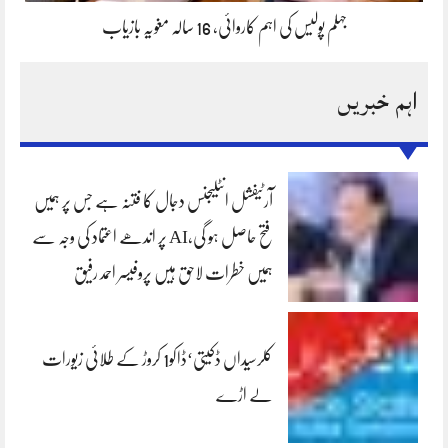
جہلم پولیس کی اہم کاروائی، 16 سالہ مغویہ بازیاب
اہم خبریں
آرٹیفشل انٹلیجنس دجال کا فتنہ ہے جس پر ہمیں
فتح حاصل ہو گی،AI پر اندھے اعتماد کی وجہ سے
ہمیں خطرات لاحق ہیں پروفیسر احمد رفیق
کلرسیداں ڈکیتی‘ڈاکو1 کروڑ کے طلائی زیورات
لے اڑے