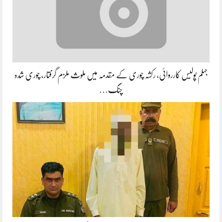
جہلم پولیس کارروائی، رکشہ چوری کے مقدمہ میں ملوث ملزم گرفتار، چوری شدہ
چنگ…