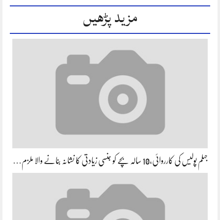
مزید پڑھیں
جہلم پولیس کی کارروائی،10 سالہ بچے کو جنسی زیادتی کا نشانہ بنانے والا ملزم…