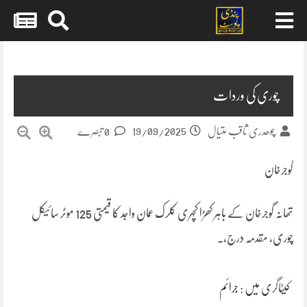
Skip
to
content
چوری کی وردات
19/09/2025
چوھدری ثاقب متیال
0 تبصرے
گوجرخان
تھانہ گوجرخان کے باہر کھڑا کچہری کلرک عمان واجد کا قیمتی 125 موٹر سائیکل
چوری، مقدمہ درج،۔
کیٹاگری میں :
جرائم