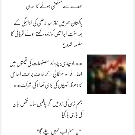
عہدے سے مستعفی ہونے کا اعلان
پاکستان بھر میں نمازِ عیدالاضحی کی ادائیگی کے
بعد سنتِ ابراہیمی کو زندہ رکھتے ہوئے قربانی کا
سلسلہ شروع
**راولپنڈی: پٹرولیم مصنوعات کی قیمتوں میں
اضافے اور مہنگائی کے خلاف جماعت اسلامی
کا دھرنا، شہریوں کی بڑی تعداد کی شرکت**
جہلم ٹرین کی زد میں آکر چالیس سالہ شخص جان
کی بازی ہارگیا
“یہ سسٹم اب نہیں چلے گا”