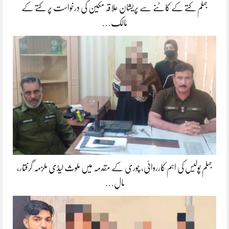
جہلم کتے کے کاٹنے سے پریشان علاقہ مکین کی درخواست پر کتے کے
مالک…
جہلم پولیس کی اہم کارروائی، چوری کے مقدمہ میں ملوث لیڈی ملزمہ گرفتار،
مالِ…