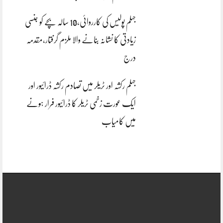
جہلم پولیس کی کارروائی،10 سالہ بچے کو جنسی
زیادتی کا نشانہ بنانے والا ملزم گرفتار،مقدمہ
درج
جہلم رکشہ اور ٹریلر میں تصادم رکشہ ڈرائیور اور
ایک عورت زخمی ٹریلر کا ڈرائیور فرار ہونے
میں کامیاب