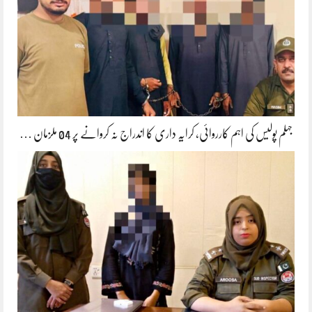
جہلم پولیس کی اہم کارروائی، کرایہ داری کا اندراج نہ کروانے پر 04 ملزمان …