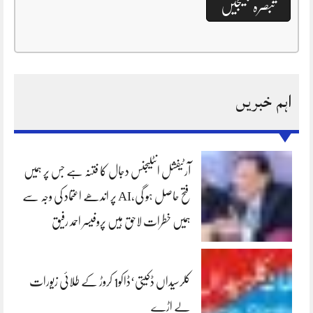
اہم خبریں
آرٹیفشل انٹلیجنس دجال کا فتنہ ہے جس پر ہمیں
فتح حاصل ہو گی،AI پر اندھے اعتماد کی وجہ سے
ہمیں خطرات لاحق ہیں پروفیسر احمد رفیق
کلرسیداں ڈکیتی‘ڈاکو1 کروڑ کے طلائی زیورات
لے اڑے