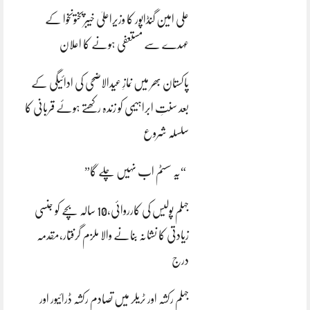
علی امین گنڈاپور کا وزیراعلیٰ خیبرپختونخوا کے
عہدے سے مستعفی ہونے کا اعلان
پاکستان بھر میں نمازِ عیدالاضحی کی ادائیگی کے
بعد سنتِ ابراہیمی کو زندہ رکھتے ہوئے قربانی کا
سلسلہ شروع
“یہ سسٹم اب نہیں چلے گا”
جہلم پولیس کی کارروائی،10 سالہ بچے کو جنسی
زیادتی کا نشانہ بنانے والا ملزم گرفتار،مقدمہ
درج
جہلم رکشہ اور ٹریلر میں تصادم رکشہ ڈرائیور اور