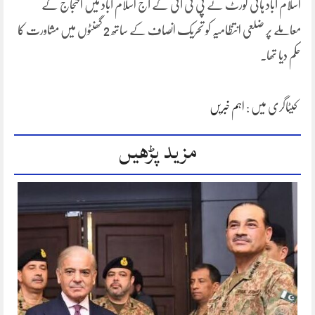
اسلام آباد ہائی کورٹ نے پی ٹی آئی کے آج اسلام آباد میں احتجاج کے
معاملے پر ضلعی انتظامیہ کو تحریک انصاف کے ساتھ 2 گھنٹوں میں مشاورت کا
حکم دیا تھا۔
کیٹاگری میں :
اہم خبریں
مزید پڑھیں