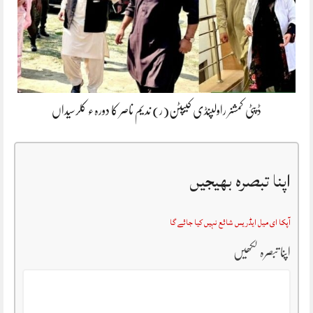
ڈپٹی کمشنر راولپنڈی کیپٹن(ر) ندیم ناصر کا دورہء کلرسیداں
اپنا تبصرہ بھیجیں
آپکا ای میل ایڈریس شائع نہیں کیا جائے گا
اپنا تبصرہ لکھیں