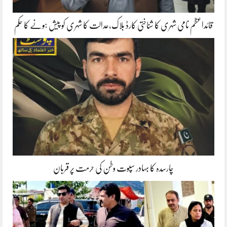
قائداعظم نامی شہری کا شناختی کارڈ بلاک،عدالت کا شہری کو پیش ہونے کا حکم
چارسدہ کا بہادر سپوت وطن کی حرمت پر قربان