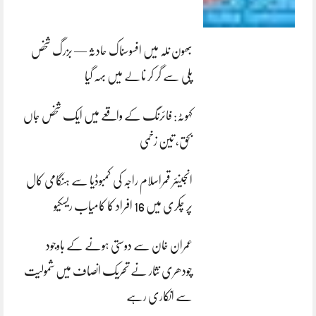
بھون نلہ میں افسوسناک حادثہ — بزرگ شخص
پلی سے گر کر نالے میں بہہ گیا
کہوٹہ: فائرنگ کے واقعے میں ایک شخص جاں
بحق، تین زخمی
انجینئر قمراسلام راجہ کی کمبوڈیا سے ہنگامی کال
پر چکری میں 16 افراد کا کامیاب ریسکیو
عمران خان سے دوستی ہونے کے باوجود
چودھری نثار نے تحریک انصاف میں شمولیت
سے انکاری رہے