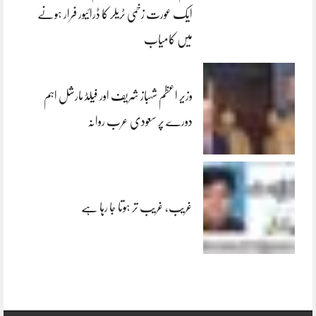
ایک عورت زخمی ٹریلر کا ڈرائیور فرار ہونے
میں کامیاب
وزیر اعظم شہباز شریف اور فیلڈ مارشل اہم
دورے پر سعودی عرب روانہ
غریب، غریب تر ہوتا جا رہا ہے