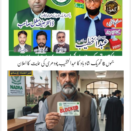
جموں 6 تحریک شاد باد کا عبدالخطیب چودھری کی حمایت کا اعلان