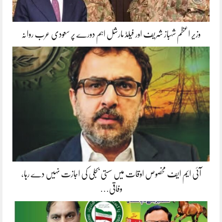
وزیر اعظم شہباز شریف اور فیلڈ مارشل اہم دورے پر سعودی عرب روانہ
آئی ایم ایف مخصوص اوقات میں سستی بجلی کی اجازت نہیں دے رہا،
وفاقی…