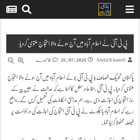
Skip
to
content
پی ٹی آئی نے اسلام آباد میں آج ہونے والا احتجاج ملتوی کردیا
26/07/2024
Abdul Khateeb
0 تبصرے
پاکستان تحریک انصاف (پی ٹی آئی) نے اسلام آباد میں آج ہونے والا احتجاج
ملتوی کر دیا۔ پی ٹی آئی رہنما عامر مغل کا کہنا ہے کہ عدالت نے ہمیں پیر کے
روز احتجاج کی اجازت دی ہے، ہم عدالتی احکامات کی تعمیل کریں گے۔واضح
رہے کہ اسلام آباد ہائیکورٹ نے پی ٹی آئی احتجاج کی اجازت کی درخواست پر
فیصلہ محفوظ کرلیا تھا۔