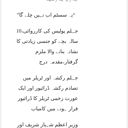
“یہ سسٹم اب نہیں چلے گا”
جہلم پولیس کی کارروائی،10
سالہ بچے کو جنسی زیادتی کا
نشانہ بنانے والا ملزم
گرفتار،مقدمہ درج
جہلم رکشہ اور ٹریلر میں
تصادم رکشہ ڈرائیور اور ایک
عورت زخمی ٹریلر کا ڈرائیور
فرار ہونے میں کامیاب
وزیر اعظم شہباز شریف اور