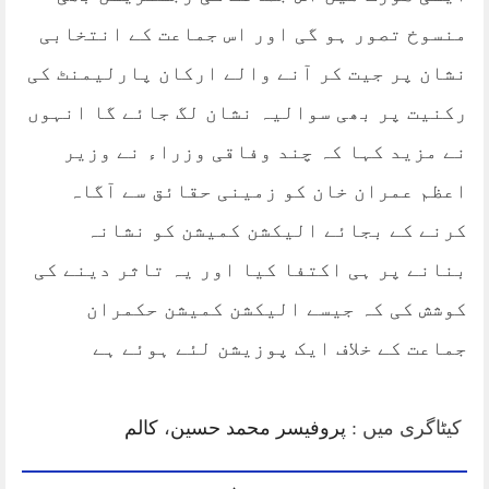
منسوخ تصور ہو گی اور اس جماعت کے انتخابی
نشان پر جیت کر آنے والے ارکان پارلیمنٹ کی
رکنیت پر بھی سوالیہ نشان لگ جائے گا انہوں
نے مزید کہا کہ چند وفاقی وزراء نے وزیر
اعظم عمران خان کو زمینی حقائق سے آگاہ
کرنے کے بجائے الیکشن کمیشن کو نشانہ
بنانے پر ہی اکتفا کیا اور یہ تاثر دینے کی
کوشش کی کہ جیسے الیکشن کمیشن حکمران
جماعت کے خلاف ایک پوزیشن لئے ہوئے ہے
کیٹاگری میں :
پروفیسر محمد حسین
،
کالم