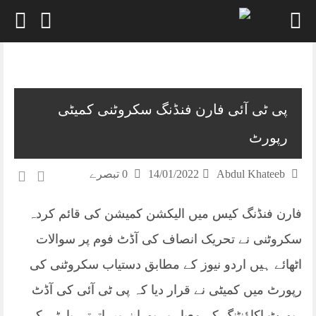
Skip
to
content
پی ٹی آئی فارن فنڈنگ سکروٹنی کمیٹی
رپورٹ
Abdul Khateeb
14/01/2022
0 تبصرے
فارن فنڈنگ کیس میں الیکشن کمیشن کی قائم کردہ
سکروٹنی نے تحریک انصاف کی آڈٹ فوم پر سوالات
اٹھائے ہیں اردو نیوز کے مطابق دستیاب سکروٹنی کی
رپورٹ میں کمیٹی نے قرار دیا کہ پی ٹی آئی کی آڈٹ
رپورٹ اکاؤنٹنگ کے معیار پر پورا نہیں اترتی پارٹی کی