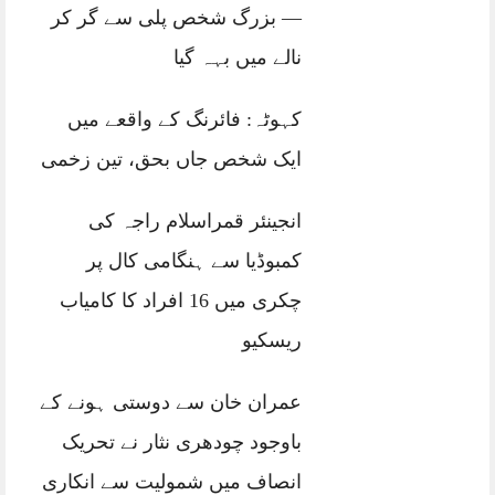
— بزرگ شخص پلی سے گر کر
نالے میں بہہ گیا
کہوٹہ: فائرنگ کے واقعے میں
ایک شخص جاں بحق، تین زخمی
انجینئر قمراسلام راجہ کی
کمبوڈیا سے ہنگامی کال پر
چکری میں 16 افراد کا کامیاب
ریسکیو
عمران خان سے دوستی ہونے کے
باوجود چودھری نثار نے تحریک
انصاف میں شمولیت سے انکاری