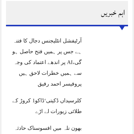
اہم خبریں
آرٹیفشل انٹلیجنس دجال کا فتنہ
ہے جس پر ہمیں فتح حاصل ہو
گی،AI پر اندھے اعتماد کی وجہ
سے ہمیں خطرات لاحق ہیں
پروفیسر احمد رفیق
کلرسیداں ڈکیتی‘ڈاکو1 کروڑ کے
طلائی زیورات لے اڑے
بھون نلہ میں افسوسناک حادثہ