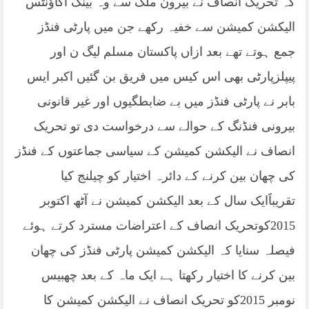
کہ تحریک انصاف نے بیرون ملک سے وہ بینک اکاؤنٹس
الیکشن کمیشن سے خفیہ رکھے جن میں پارٹی فنڈز
جمع ہوتے تھے بعد ازاں پاکستان مسلم لیگ ن اور
پیپلزپارٹی بھی اس کیس میں فریق بن گئیں اکبر ایس
بابر نے پارٹی فنڈز میں بے ضابطگیوں اور غیر قانونی
بیرونی فنڈنگ کے حوالے سے درخواست دی تو تحریک
انصاف نے الیکشن کمیشن کے سیاسی جماعتوں کے فنڈز
کی چھان بین کرنے کے دائرہ اختیار کو چیلنج کیا
تقریباََایک سال کے بعد الیکشن کمیشن نے آٹھ اکتوبر
2015کوتحریک انصاف کے اعتراضات مسترد کرتے ہوئے
فیصلہ سنایا کہ الیکشن کمیشن پارٹی فنڈز کی چھان
بین کرنے کا اختیار رکھتا ہے ایک ماہ کے بعد چھبیس
نومبر 2015کو تحریک انصاف نے الیکشن کمیشن کا