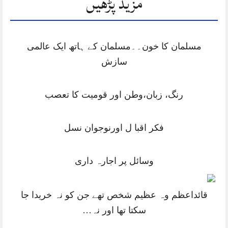
مزید پڑھیں
مسلمان کا خون۔۔مسلمان کے ہاتھ ایک عالمی
سازش
رنگ، زبان،وطن اور قومیت کا تعصب
فکر اقبا ل اورنوجوان نسل
وسائل پر اجارہ داری
قائداعظم وہ عظیم شخص تھے جن کو نہ خریدا جا
سکتا تھا اور نہ…