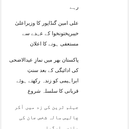
رہے
علی امین گنڈاپور کا وزیراعلیٰ
خیبرپختونخوا کے عہدے سے
مستعفی ہونے کا اعلان
پاکستان بھر میں نمازِ عیدالاضحی
کی ادائیگی کے بعد سنتِ
ابراہیمی کو زندہ رکھتے ہوئے
قربانی کا سلسلہ شروع
جہلم ٹرین کی زد میں آکر
چالیس سالہ شخص جان کی
بازی ہارگیا