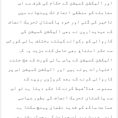
اور الیکشن کمیشن کے حکام کی طرف سے اس
معاملے کو منطقی انجام تک پہنچانے میں
تاخیر کی گئی اور خود پاکستان تحریک انصاف
کے عہدیداروں نے بھی الیکشن کمیشن کی
کاروائی کو رکوانے کیلئے مختلف ہائی کورٹس
سے حکم امتناع بھی حاصل کئے مزید یہ کہ
الیکشن کمیشن کے پاس ہائی کورٹ کے جج جتنے
اختیارات ہوتے ہیں اور الیکشن کمیشن اس پر
کاروائی کرنے کے بعد کروڑوں روپے کے
ممنوعہ فنڈ‘ضبط کرنے کا حکم دیتا ہے تو اس
سے پاکستان تحریک انصاف کی بطور سیاسی
جماعت ساکھ کو شدید نقصان پہنچ سکتا ہے
ایسی صورت میں اس جماعت کی رجسٹریشن بھی