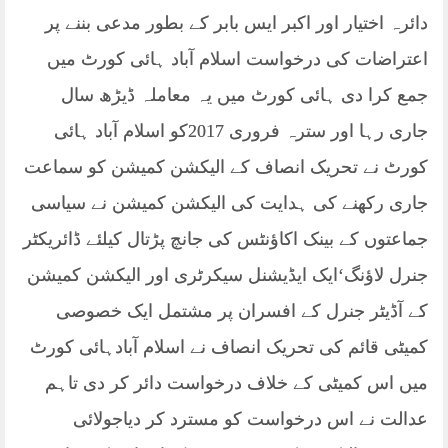
دائرہ اختیار اور اکبر ایس بابر کے بطور مدعی بننے پر
اعتراضات کی درخواست اسلام آباد ہائی کورٹ میں
جمع کرا دی ہائی کورٹ میں یہ معاملہ ڈیڑھ سال
جاری رہا اور سترہ فروری 2017کو اسلام آباد ہائی
کورٹ نے تحریک انصاف کے الیکشن کمیشن کو سماعت
جاری رکھنے کی ہدایت کی الیکشن کمیشن نے سیاسی
جماعتوں کے بینک اکاؤنٹس کی جانچ پڑتال کیلئے ڈائریکٹر
جنرل لاؤنگ‘ایک ایڈیشنل سیکرٹری اور الیکشن کمیشن
کے آڈیٹر جنرل کے افسران پر مشتمل ایک خصوصی
کمیٹی قائم کی تحریک انصاف نے اسلام آبادہائی کورٹ
میں اس کمیٹی کے خلاف درخواست دائر کر دی تاہم
عدالت نے اس درخواست کو مسترد کر دیاجولائی