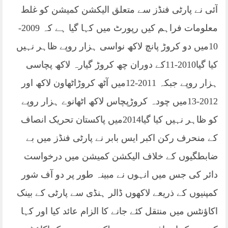
آئی نے پارٹی فنڈز سے متعلق الیکشن کمیشن کو غلط
معلومات فراہم کیں رپورٹ میں کہا گیا ہے کہ 2009-
10میں دو کروڑ پانچ لاکھ نواسی ہزار روپے ظاہر نہیں
کیا گیا2010-11کے دوران چھ کروڑ گیارہ لاکھ پچاسی
ہزار روپے جبکہ 2011-12میں آٹھ کروڑاٹھاون لاکھ اور
2012-13میں چودہ کروڑپچاس لاکھ اٹھانوے ہزار روپے
کو ظاہر نہیں کیا گیا2014میں پاکستان تحریک انصاف
کے منحرف رکن اکبر ایس بابر نے پارٹی فنڈز میں بے
ضابطگیوں کے خلاف الیکشن کمیشن میں درخواست
دائر کی جس میں انہوں نے مبینہ طور پر دو آف شور
کمپنیوں کے ذریعے لاکھوں ڈالر ہنڈی سے پارٹی کے بینک
اکاؤنٹس میں منتقل کئے جانے کا الزام عائد کیا اور کہا