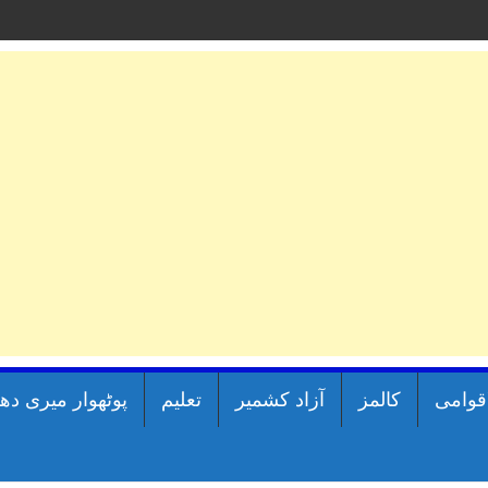
اقوامی
کالمز
آزاد کشمیر
تعلیم
پوٹھوار میری دھ