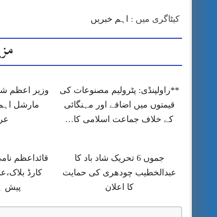
کیٹاگری میں :
اہم خبریں
مزی
**راولپنڈی: پٹرولیم مصنوعات کی
وزیر اعظم شہ
قیمتوں میں اضافے اور مہنگائی
مارشل اہم
کے خلاف جماعت اسلامی کا…
عر
جموں 6 تحریک شاد باد کا
قائداعظم نام
عبدالخطیب چودھری کی حمایت
کارڈ بلاک،ع
کا اعلان
پیش ہ