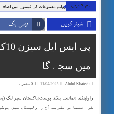
اہم خبریں
**راولپنڈی: پٹرولیم مصنوعات کی قیمتوں میں اضافے
وزیر اعظم شہباز شریف اور فیلڈ مارشل اہم دورے پ
شیئر کریں
فیس بک
آئی ایم ایف مخصوص اوقات میں سستی بجلی کی اجازت 
قائداعظم نامی شہری کا شناختی کارڈ بلاک،عدالت کا
ڈپٹی کمشنر راولپنڈی کیپٹن(ر) ندیم ناصر کا دورہء کل
پی 
اسلام آباد میں غیرملکی وفود کی آمد کے موقع پر ڈیوٹی سے غائب پولیس اہلکاروں کی
مون سون بارشیں، لینڈ سلائیڈنگ اور کوٹلی ستیاں کے نظ
میں سجے گا
Abdul Khateeb
11/04/2025
0 تبصرے