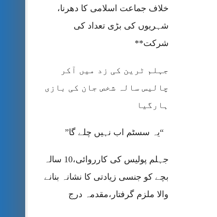
خلاف جماعت اسلامی کا دھرنا،
شہریوں کی بڑی تعداد کی
شرکت**
جہلم ٹرین کی زد میں آکر
چالیس سالہ شخص جان کی بازی
ہارگیا
“یہ سسٹم اب نہیں چلے گا”
جہلم پولیس کی کارروائی،10 سالہ
بچے کو جنسی زیادتی کا نشانہ بنانے
والا ملزم گرفتار،مقدمہ درج