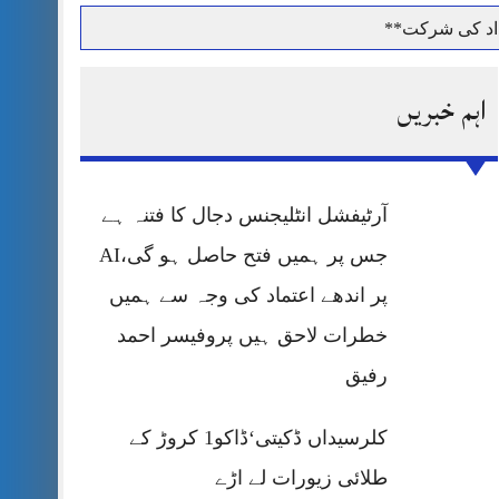
داد کی شرکت**
اہم خبریں
حرمت پر قربان
آرٹیفشل انٹلیجنس دجال کا فتنہ ہے
 کی پریس کانفرنس
جس پر ہمیں فتح حاصل ہو گی،AI
پر اندھے اعتماد کی وجہ سے ہمیں
خطرات لاحق ہیں پروفیسر احمد
رفیق
کلرسیداں ڈکیتی‘ڈاکو1 کروڑ کے
طلائی زیورات لے اڑے