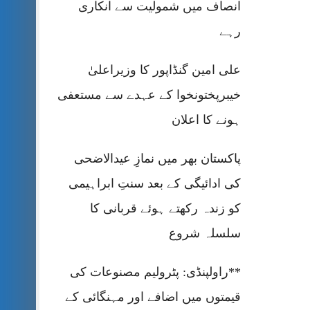
انصاف میں شمولیت سے انکاری
رہے
علی امین گنڈاپور کا وزیراعلیٰ
خیبرپختونخوا کے عہدے سے مستعفی
ہونے کا اعلان
پاکستان بھر میں نمازِ عیدالاضحی
کی ادائیگی کے بعد سنتِ ابراہیمی
کو زندہ رکھتے ہوئے قربانی کا
سلسلہ شروع
**راولپنڈی: پٹرولیم مصنوعات کی
قیمتوں میں اضافے اور مہنگائی کے