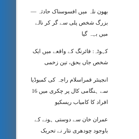
بھون نلہ میں افسوسناک حادثہ —
بزرگ شخص پلی سے گر کر نالے
میں بہہ گیا
کہوٹہ: فائرنگ کے واقعے میں ایک
شخص جاں بحق، تین زخمی
انجینئر قمراسلام راجہ کی کمبوڈیا
سے ہنگامی کال پر چکری میں 16
افراد کا کامیاب ریسکیو
عمران خان سے دوستی ہونے کے
باوجود چودھری نثار نے تحریک