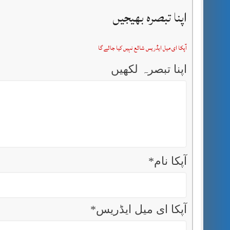
اپنا تبصرہ بھیجیں
آپکا ای میل ایڈریس شائع نہیں کیا جائے گا
اپنا تبصرہ لکھیں
آپکا نام
*
آپکا ای میل ایڈریس
*