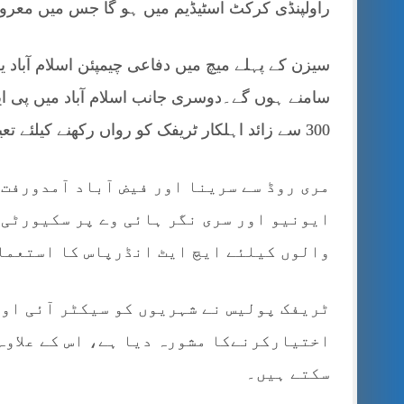
راولپنڈی کرکٹ اسٹیڈیم میں ہو گا جس میں معروف
سیزن کے پہلے میچ میں دفاعی چیمپئن اسلام آباد یون
سامنے ہوں گے۔دوسری جانب اسلام آباد میں پی ا
300 سے زائد اہلکار ٹریفک کو رواں رکھنے کیلئے تعینات ہوں گے۔
مری روڈ سے سرینا اور فیض آباد آمدورفت 
ایونیو اور سری نگر ہائی وے پر سکیورٹی 
والوں کیلئے ایچ ایٹ انڈرپاس کا استعما
ٹریفک پولیس نے شہریوں کو سیکٹر آئی اور
اختیارکرنےکا مشورہ دیا ہے، اس کے علاوہ
سکتے ہیں۔