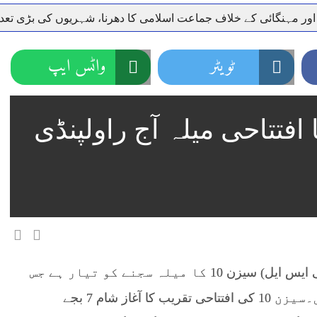
 اور مہنگائی کے خلاف جماعت اسلامی کا دھرنا، شہریوں کی بڑی تع
ر سعودی عرب روانہ
ٹویٹر
واٹس ایپ
نہیں دے رہا، وفاقی وزیر توانائی اویس لغاری
جموں 6 تحریک شاد باد کا عبدالخطیب چودھری کی حمایت کا اعلان
 شہری کو پیش ہونے کا حکم
چارسدہ کا بہادر سپوت وطن کی 
رسیداں
ایس ایل سیزن 10کا افتتاحی میلہ آج راولپنڈی
خلاف سخت ایکشن، 2 اے ایس آئی سمیت 12 اہلکاروں کو نوکری سے فارغ کردیا گیا۔
ر انداز متاثرین
اسسٹنٹ کمشنر کلرسیداں سیدہ زینب حسین
راولپنڈی (نمائندہ پنڈی پوسٹ)پاکستان سپر لیگ (پی ایس ایل) سیزن 10 کا میلہ سجنے کو تیار ہے جس
کی افتتاحی تقریب آج راولپنڈی میں ہوگی۔سیزن 10 کی افتتاحی تقریب کا آغاز شام 7 بجے