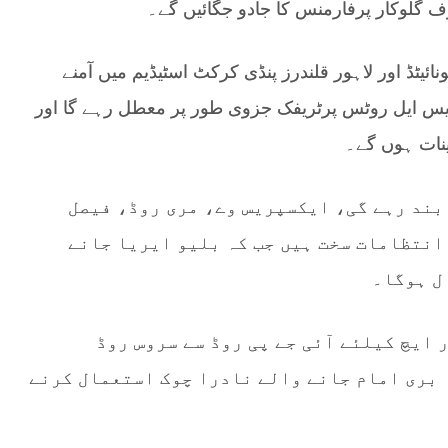
 گلوکار پرفارمنس کا جادو جگائیں گے۔
ائیٹڈ اور لاہور قلندرز پنڈی کرکٹ اسٹیڈیم میں آمنے
یس ایل روٹس پرٹریفک جزوی طور پر معطل رہے گا اور
بند رہے گی، ایکسپریس وے، مری روڈ، فیصل
انتظامات سخت ہیں جب کہ بلیو ایریا جانے
ل ہوگا۔
 ایچ کیلئے آئی جے پی روڈ سے سروس روڈ
 بری امام جانے والے نادرا چوک استعمال کرنے