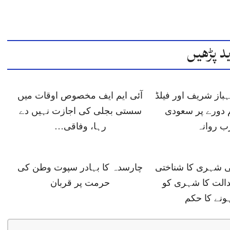
د پڑھیں
باز شریف اور فیلڈ
آئی ایم ایف مخصوص اوقات میں
 دورے پر سعودی
سستی بجلی کی اجازت نہیں دے
ب روانہ
رہا، وفاقی…
ی شہری کا شناختی
چارسدہ کا بہادر سپوت وطن کی
دالت کا شہری کو
حرمت پر قربان
ونے کا حکم