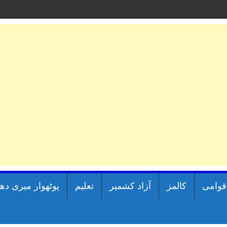
اقوامی
کالمز
آزاد کشمیر
تعلیم
پوٹھوار میری دھ