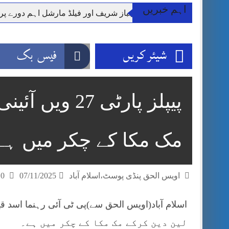
اہم خبریں
وزیر اعظم شہباز شریف اور فیلڈ مارشل اہم دورے پ
آئی ایم ایف مخصوص اوقات میں سستی بجلی کی اجازت 
قائداعظم نامی شہری کا شناختی کارڈ بلاک،عدالت کا
شیئر کریں
فیس بک
ڈپٹی کمشنر راولپنڈی کیپٹن(ر) ندیم ناصر کا دورہء کل
اسلام آباد میں غیرملکی وفود کی آمد کے موقع پر ڈیوٹی سے غائب پولیس اہلکاروں کی
مون سون بارشیں، لینڈ سلائیڈنگ اور کوٹلی ستیاں کے نظ
پیپلز پارٹی 27
شہید گر وپ کیپٹنعاصم طارق مکمل فوجی اعزاز کے س
مک مکا کے چکر میں ہے
اویس الحق پنڈی پوسٹ،اسلام آباد
07/11/2025
0 تبصرے
لین دین کرکے مک مکا کے چکر میں ہے۔