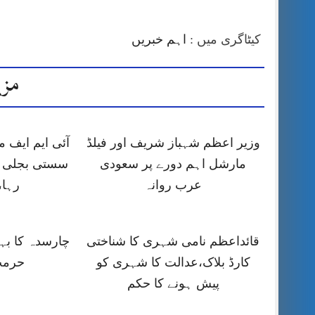
کیٹاگری میں :
اہم خبریں
مزی
وزیر اعظم شہباز شریف اور فیلڈ
آئی ایم ایف
مارشل اہم دورے پر سعودی
سستی بجلی ک
عرب روانہ
رہا،
قائداعظم نامی شہری کا شناختی
چارسدہ کا ب
کارڈ بلاک،عدالت کا شہری کو
حرمت
پیش ہونے کا حکم