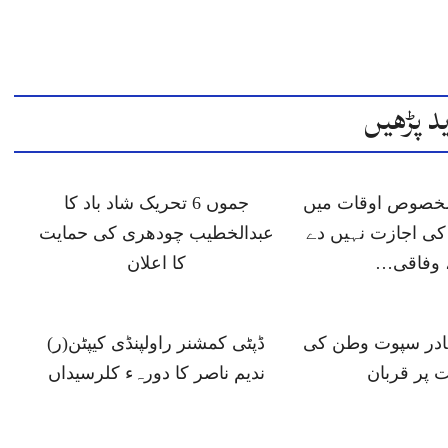
د پڑھیں
 مخصوص اوقات میں
جموں 6 تحریک شاد باد کا
ی اجازت نہیں دے
عبدالخطیب چودھری کی حمایت
 وفاقی…
کا اعلان
ہادر سپوت وطن کی
ڈپٹی کمشنر راولپنڈی کیپٹن(ر)
 پر قربان
ندیم ناصر کا دورہء کلرسیداں