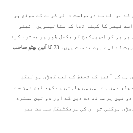
 کے حوالے سے درخواست دائر کرنے کے موقع پر
اسد قیصر کا کہنا تھا کہ ستائیسویں آئینی
پی پی کو اس پیکیج کو مکمل طور پر مسترد کرنا
چاہیے۔ بلاول کے نانا اور والدہ کی جمہوریت کے لیے بہت خدمات ہیں۔ 73 کا آئین بھٹو صاحب
 ہے کہ آئین کے تحفظ کے لیے کھڑی ہو لیکن
چکر میں ہے۔ پی پی چاہتی ہے کچھ لین دین سے
دو تین پر ساتھ دے دیں گے اور دو تین مسترد
ھڑی ہوگئی تو ان کی پریکٹیکل سیاست میں