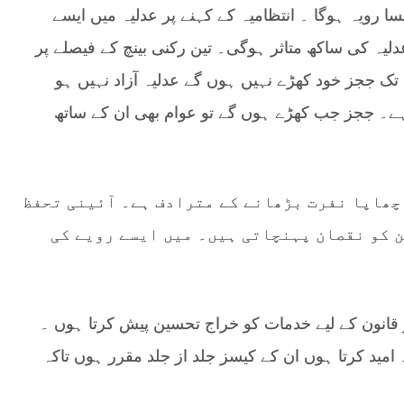
سا رویہ ہوگا ۔ انتظامیہ کے کہنے پر عدلیہ میں ایسے
لیہ کی ساکھ متاثر ہوگی۔ تین رکنی بینچ کے فیصلے پر
 تک ججز خود کھڑے نہیں ہوں گے عدلیہ آزاد نہیں ہو
ے۔ ججز جب کھڑے ہوں گے تو عوام بھی ان کے ساتھ
 چھاپا نفرت بڑھانے کے مترادف ہے۔ آئینی تحفظ
 کو نقصان پہنچاتی ہیں۔ میں ایسے رویے کی
 قانون کے لیے خدمات کو خراج تحسین پیش کرتا ہوں ۔
امید کرتا ہوں ان کے کیسز جلد از جلد مقرر ہوں تاکہ