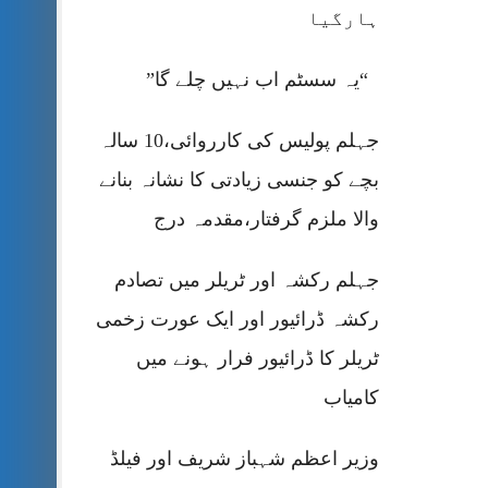
ہارگیا
“یہ سسٹم اب نہیں چلے گا”
جہلم پولیس کی کارروائی،10 سالہ
بچے کو جنسی زیادتی کا نشانہ بنانے
والا ملزم گرفتار،مقدمہ درج
جہلم رکشہ اور ٹریلر میں تصادم
رکشہ ڈرائیور اور ایک عورت زخمی
ٹریلر کا ڈرائیور فرار ہونے میں
کامیاب
وزیر اعظم شہباز شریف اور فیلڈ