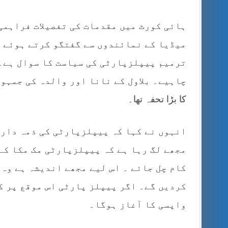
ہائی کورٹ میں مقدمات کی تفصیلات فراہمی
میڈیا کے نمائندوں سے گفتگو کرتے ہوئے 
ترمیم پیپلزپارٹی کی سیاست کا سوال ہے۔ 
کا بڑا تحفہ تھا۔
انہوں نے کہا کہ پیپلزپارٹی کی ذمہ داری
مجھے لگ رہا ہے کہ پیپلزپارٹی مک مکا کے 
کام چل جائے ۔ اس لیے مجھے اندیشہ ہے وہ 
کردیں گے۔ اگر پیپلز پارٹی اس موقع پر ک
واپسی کا آغاز ہوگا۔