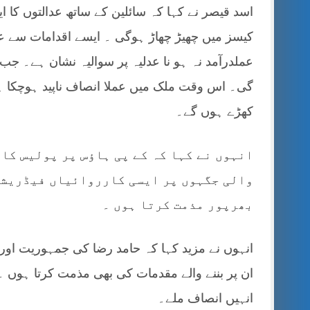
اسد قیصر نے کہا کہ سائلین کے ساتھ عدالتوں کا ای
کیسز میں چھیڑ چھاڑ ہوگی ۔ ایسے اقدامات سے عد
عملدرآمد نہ ہو نا عدلیہ پر سوالیہ نشان ہے۔ جب
گی۔ اس وقت ملک میں عملا انصاف ناپید ہوچکا ہ
کھڑے ہوں گے۔
انہوں نے کہا کہ کے پی ہاؤس پر پولیس کا
والی جگہوں پر ایسی کارروائیاں فیڈریشن
بھرپور مذمت کرتا ہوں ۔
انہوں نے مزید کہا کہ حامد رضا کی جمہوریت اور
ان پر بننے والے مقدمات کی بھی مذمت کرتا ہوں ۔ 
انہیں انصاف ملے۔