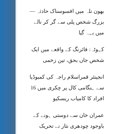
بھون نلہ میں افسوسناک حادثہ —
بزرگ شخص پلی سے گر کر نالے
میں بہہ گیا
کہوٹہ: فائرنگ کے واقعے میں ایک
شخص جاں بحق، تین زخمی
انجینئر قمراسلام راجہ کی کمبوڈیا
سے ہنگامی کال پر چکری میں 16
افراد کا کامیاب ریسکیو
عمران خان سے دوستی ہونے کے
باوجود چودھری نثار نے تحریک