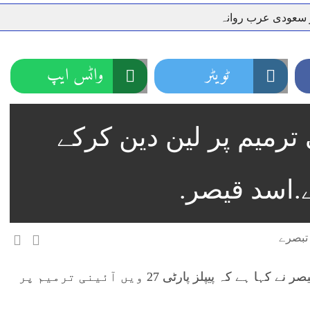
ر سعودی عرب روانہ
نہیں دے رہا، وفاقی وزیر توانائی اویس لغاری
جموں 6 تحریک شاد باد کا عبدالخطیب چودھری کی حمایت کا اعلان
 شہری کو پیش ہونے کا حکم
چارسدہ کا بہادر سپوت وطن کی 
ٹویٹر
واٹس ایپ
رسیداں
خلاف سخت ایکشن، 2 اے ایس آئی سمیت 12 اہلکاروں کو نوکری سے فارغ کردیا گیا۔
ر انداز متاثرین
اسسٹنٹ کمشنر کلرسیداں سیدہ زینب حسین
 ویں آئینی ترمیم پر لین دین کرکے
اتھ سپردِ خاک
.اسد قیصر.
اسلام آباد(اویس الحق سے)پی ٹی آئی رہنما اسد قیصر نے کہا ہے کہ پیپلز پارٹی 27 ویں آئینی ترمیم پر