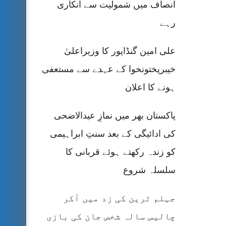
انصاف میں شمولیت سے انکاری
رہے
علی امین گنڈاپور کا وزیراعلیٰ
خیبرپختونخوا کے عہدے سے مستعفی
ہونے کا اعلان
پاکستان بھر میں نمازِ عیدالاضحی
کی ادائیگی کے بعد سنتِ ابراہیمی
کو زندہ رکھتے ہوئے قربانی کا
سلسلہ شروع
جہلم ٹرین کی زد میں آکر
چالیس سالہ شخص جان کی بازی