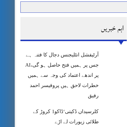
اہم خبریں
حرمت پر قربان
 کی پریس کانفرنس
آرٹیفشل انٹلیجنس دجال کا فتنہ ہے
جس پر ہمیں فتح حاصل ہو گی،AI
پر اندھے اعتماد کی وجہ سے ہمیں
خطرات لاحق ہیں پروفیسر احمد
رفیق
کلرسیداں ڈکیتی‘ڈاکو1 کروڑ کے
طلائی زیورات لے اڑے