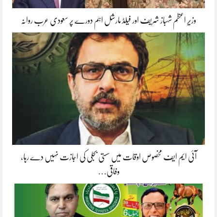
وزیر اعظم شہباز شریف اور فیلڈ مارشل اہم دورے پر سعودی عرب روانہ
آئی ایم ایف مخصوص اوقات میں سستی بجلی کی اجازت نہیں دے رہا،
وفاقی…