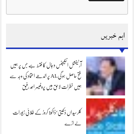
اہم خبریں
آرٹیفشل انٹلیجنس دجال کا فتنہ ہے جس پر ہمیں
فتح حاصل ہو گی،AI پر اندھے اعتماد کی وجہ سے
ہمیں خطرات لاحق ہیں پروفیسر احمد رفیق
کلرسیداں ڈکیتی‘ڈاکو1 کروڑ کے طلائی زیورات
لے اڑے