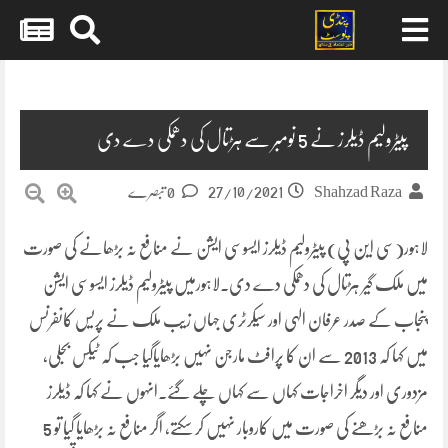
Skip
to
content
پیٹرولیم ڈیلرز نے 5 نومبر سے ہڑتال کی دھمکی دے دی
27/10/2021
Shahzad Raza
0 تبصرے
لاہور(سی این پی) پیٹرولیم ڈیلرز ایسوسی ایشن نے منافع نہ بڑھانے کی صورت
میں ملک گیر ہڑتال کی دھمکی دے دی۔لاہورمیں پیٹرولیم ڈیلرز ایسوسی ایشن
پنجاب کے صدر عرفان الہی اور سیکرٹری جہاں زیب ملک نے پریس کانفرنس
میں کہا کہ 2013 سے ان کا پرافٹ مارجن نہیں بڑھایاگیا جب کہ ٹیکس بجلی،
مزدوری اور دیگر اخراجات کہاں سے کہاں چلے گئے۔انہوں نے کہا کہ ڈیلرز
منافع نہ بڑھنے کی صورت میں کاروبار نہیں کر سکتے، اگر منافع نہ بڑھایا گیا تو 5