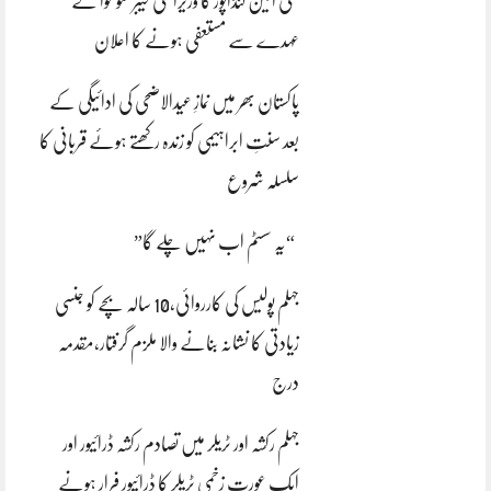
علی امین گنڈاپور کا وزیراعلیٰ خیبرپختونخوا کے
عہدے سے مستعفی ہونے کا اعلان
پاکستان بھر میں نمازِ عیدالاضحی کی ادائیگی کے
بعد سنتِ ابراہیمی کو زندہ رکھتے ہوئے قربانی کا
سلسلہ شروع
“یہ سسٹم اب نہیں چلے گا”
جہلم پولیس کی کارروائی،10 سالہ بچے کو جنسی
زیادتی کا نشانہ بنانے والا ملزم گرفتار،مقدمہ
درج
جہلم رکشہ اور ٹریلر میں تصادم رکشہ ڈرائیور اور
ایک عورت زخمی ٹریلر کا ڈرائیور فرار ہونے