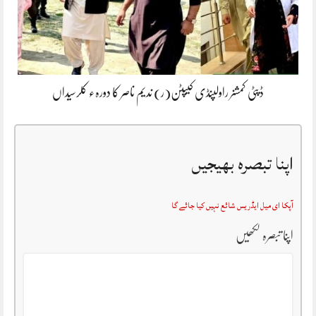
ڈپٹی کمشنر راولپنڈی کیپٹن(ر) ندیم ناصر کا دورہء کلرسیداں
اپنا تبصرہ بھیجیں
آپکا ای میل ایڈریس شائع نہیں کیا جائے گا
اپنا تبصرہ لکھیں