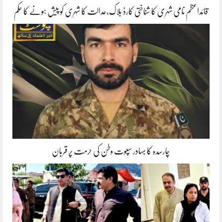
قائداعظم نامی شہری کا شناختی کارڈ بلاک،عدالت کا شہری کو پیش ہونے کا حکم
چارسدہ کا بہادر سپوت وطن کی حرمت پر قربان