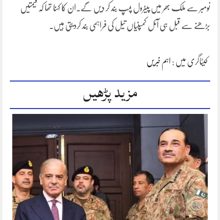
نومبر سے ملک بھر میں پیٹرول پمپ بند کر دیں گے۔ان کا کہنا تھا کہ قیمتیں
بڑھنے سے قبل ہی آئل کمپنیاں تیل کی فراہمی بند کردیتی ہیں۔
کیٹاگری میں :
اہم خبریں
مزید پڑھیں