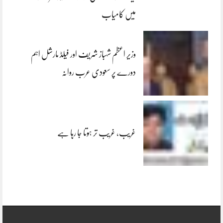
میں کامیاب
وزیر اعظم شہباز شریف اور فیلڈ مارشل اہم
دورے پر سعودی عرب روانہ
غریب، غریب تر ہوتا جا رہا ہے