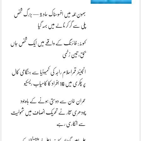
بھون نلہ میں افسوسناک حادثہ — بزرگ شخص
پلی سے گر کر نالے میں بہہ گیا
کہوٹہ: فائرنگ کے واقعے میں ایک شخص جاں
بحق، تین زخمی
انجینئر قمراسلام راجہ کی کمبوڈیا سے ہنگامی کال
پر چکری میں 16 افراد کا کامیاب ریسکیو
عمران خان سے دوستی ہونے کے باوجود
چودھری نثار نے تحریک انصاف میں شمولیت
سے انکاری رہے