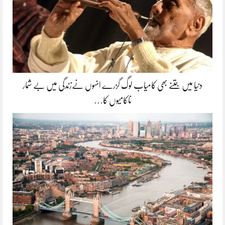
دنیا میں جتنے بھی کامیاب لوگ گزرے انہوں نےزندگی میں بے شمار
ناکامیوں کا…