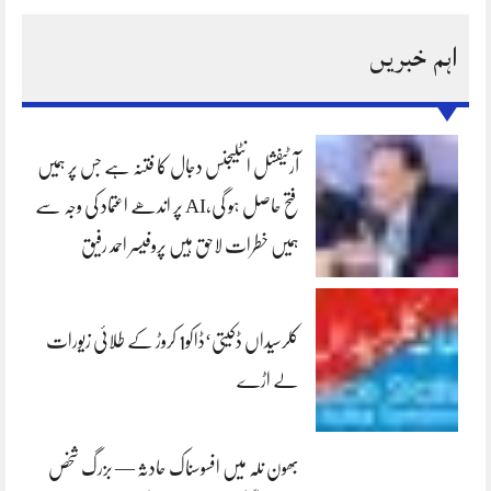
اہم خبریں
آرٹیفشل انٹلیجنس دجال کا فتنہ ہے جس پر ہمیں
فتح حاصل ہو گی،AI پر اندھے اعتماد کی وجہ سے
ہمیں خطرات لاحق ہیں پروفیسر احمد رفیق
کلرسیداں ڈکیتی‘ڈاکو1 کروڑ کے طلائی زیورات
لے اڑے
بھون نلہ میں افسوسناک حادثہ — بزرگ شخص