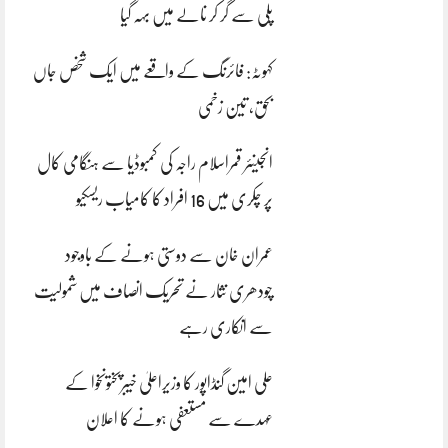
پلی سے گر کر نالے میں بہہ گیا
کہوٹہ: فائرنگ کے واقعے میں ایک شخص جاں
بحق، تین زخمی
انجینئر قمراسلام راجہ کی کمبوڈیا سے ہنگامی کال
پر چکری میں 16 افراد کا کامیاب ریسکیو
عمران خان سے دوستی ہونے کے باوجود
چودھری نثار نے تحریک انصاف میں شمولیت
سے انکاری رہے
علی امین گنڈاپور کا وزیراعلیٰ خیبرپختونخوا کے
عہدے سے مستعفی ہونے کا اعلان