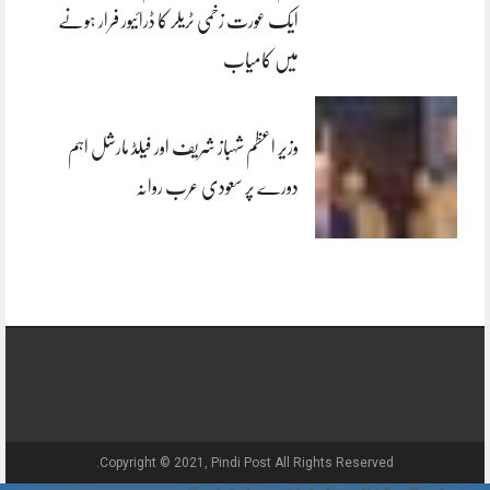
ایک عورت زخمی ٹریلر کا ڈرائیور فرار ہونے
میں کامیاب
وزیر اعظم شہباز شریف اور فیلڈ مارشل اہم
دورے پر سعودی عرب روانہ
Copyright © 2021, Pindi Post All Rights Reserved.