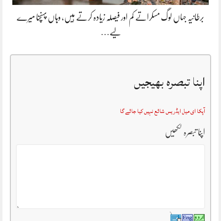
برطانیہ جہاں لوگ مسکراتے کم اور فیصلہ زیادہ کرتے ہیں، وہاں پہنچنا میرے
لیے…
اپنا تبصرہ بھیجیں
آپکا ای میل ایڈریس شائع نہیں کیا جائے گا
اپنا تبصرہ لکھیں