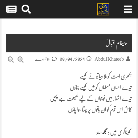
Skip
to
content
پیغام اقبالؒ
08/04/2024
Abdul Khateeb
0 تبصرے
بکھری امت کو ملا دیا تُو نے کیسے
تیرے احسان مسلماں کو میں کیسے بتاؤں
تیرے اشعار میں نوجواں کے لیے نصیحت ہے چھپی
کاش اس قوم کو ان باتوں پر چلتا ہوا پاؤں
کیٹاگری میں :
گلدستہ