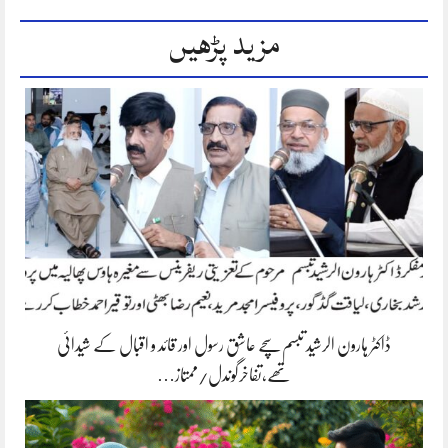
مزید پڑھیں
ڈاکٹر ہارون الرشید تبسم سچے عاشق رسول اور قائد و اقبال کے شیدائی
تھے،تفاخرگوندل/ممتاز…