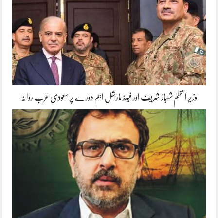
وزیر اعظم شہباز شریف اور فیلڈ مارشل اہم دورے پر سعودی عرب روانہ