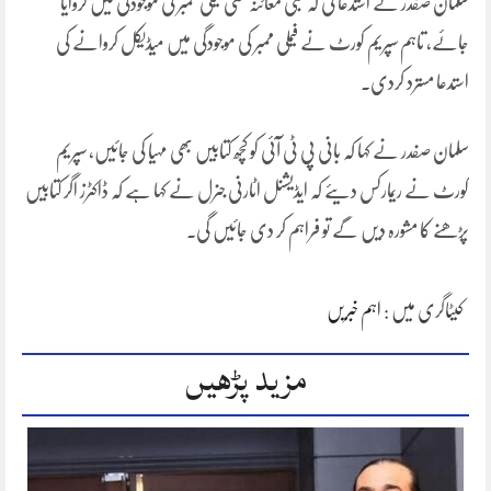
سلمان صفدر نے استدعا کی کہ طبی معائنہ کسی فیملی ممبر کی موجودگی میں کروایا
جائے، تاہم سپریم کورٹ نے فیملی ممبر کی موجودگی میں میڈیکل کروانے کی
استدعا مسترد کردی۔
سلمان صفدر نے کہا کہ بانی پی ٹی آئی کو کچھ کتابیں بھی مہیا کی جائیں، سپریم
کورٹ نے ریمارکس دیئے کہ ایڈیشنل اٹارنی جنرل نے کہا ہے کہ ڈاکٹرز اگر کتابیں
پڑھنے کا مشورہ دیں گے تو فراہم کر دی جائیں گی۔
کیٹاگری میں :
اہم خبریں
مزید پڑھیں