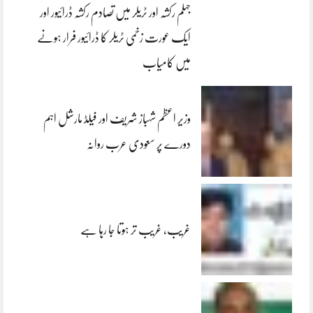
جہلم رکشہ اور ٹریلر میں تصادم رکشہ ڈرائیور اور
ایک عورت زخمی ٹریلر کا ڈرائیور فرار ہونے
میں کامیاب
وزیر اعظم شہباز شریف اور فیلڈ مارشل اہم
دورے پر سعودی عرب روانہ
غریب، غریب تر ہوتا جا رہا ہے