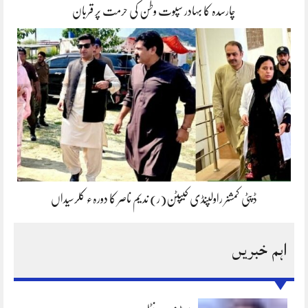
چارسدہ کا بہادر سپوت وطن کی حرمت پر قربان
ڈپٹی کمشنر راولپنڈی کیپٹن(ر) ندیم ناصر کا دورہء کلرسیداں
اہم خبریں