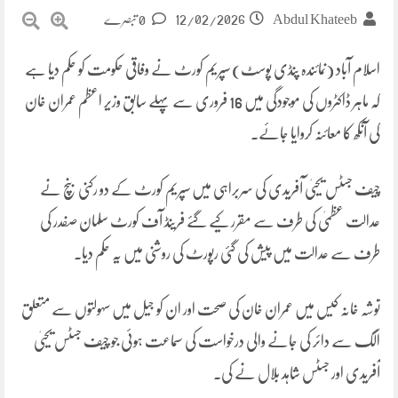
12/02/2026
Abdul Khateeb
0 تبصرے
اسلام آباد (نمائندہ پنڈی پوسٹ) سپریم کورٹ نے وفاقی حکومت کو حکم دیا ہے
کہ ماہر ڈاکٹروں کی موجودگی میں 16 فروری سے پہلے سابق وزیر اعظم عمران خان
کی آنکھ کا معائنہ کروایا جائے۔
چیف جسٹس یحییٰ آفریدی کی سربراہی میں سپریم کورٹ کے دو رکنی بنچ نے
عدالت عظمیٰ کی طرف سے مقرر کیے گئے فرینڈ آف کورٹ سلمان صفدر کی
طرف سے عدالت میں پیش کی گئی رپورٹ کی روشنی میں یہ حکم دیا۔
توشہ خانہ کیس میں عمران خان کی صحت اور ان کو جیل میں سہولتوں سے متعلق
الگ سے دائر کی جانے والی درخواست کی سماعت ہوئی جو چیف جسٹس یحییٰ
آفریدی اور جسٹس شاہد بلال نے کی۔