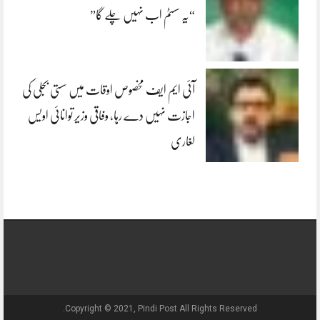
“یہ سسٹم اب نہیں چلے گا”
آئی ایم ایف مخصوص اوقات میں سستی بجلی کی
اجازت نہیں دے رہا، وفاقی وزیر توانائی اویس
لغاری
Copyright © 2021, Pindi Post All Rights Reserved.