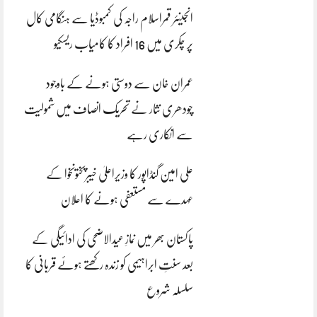
انجینئر قمراسلام راجہ کی کمبوڈیا سے ہنگامی کال
پر چکری میں 16 افراد کا کامیاب ریسکیو
عمران خان سے دوستی ہونے کے باوجود
چودھری نثار نے تحریک انصاف میں شمولیت
سے انکاری رہے
علی امین گنڈاپور کا وزیراعلیٰ خیبرپختونخوا کے
عہدے سے مستعفی ہونے کا اعلان
پاکستان بھر میں نمازِ عیدالاضحی کی ادائیگی کے
بعد سنتِ ابراہیمی کو زندہ رکھتے ہوئے قربانی کا
سلسلہ شروع