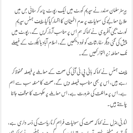
بیرسٹر سلمان صفدر نے سپریم کورٹ میں ایک رپورٹ پڑھ کر سنائی جس میں
علاج معالجے کی سہولیات پر عدم اطمینان کا اظہار کیا گیا، چیف جسٹس سپریم
کورٹ یحییٰ آفریدی نے کہا کہ ہم اس پر مناسب آرڈر کریں گے، رپورٹ میں
پیش کی گئی دیگر سفارشات کو خود دیکھیں گے، اسلام آباد ہائیکورٹ کے فیصلے
تک معاملہ زیر التوا رکھیں گے۔
چیف جسٹس نے کہا کہ بانی پی ٹی آئی کی صحت کے معاملے پر فیصلہ محفوظ کر
رہے ہیں، اس پر بھی مناسب فیصلہ دیں گے، صحت کا مسئلہ سب سے اہم
ہے، اس پر مداخلت کی ضرورت ہے، اس معاملے پر حکومت کا موقف جاننا
چاہتے ہیں۔
اٹارنی جنرل نے کہا کہ صحت کی سہولیات فراہم کرنا ریاست کی ذمہ داری ہے،