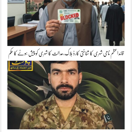
قائداعظم نامی شہری کا شناختی کارڈ بلاک،عدالت کا شہری کو پیش ہونے کا حکم