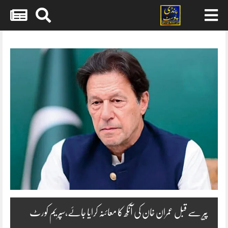
Skip
to
content
پیر سے قبل عمران خان کی آنکھ کا معائنہ کرایا جاۓ،سپریم کورٹ