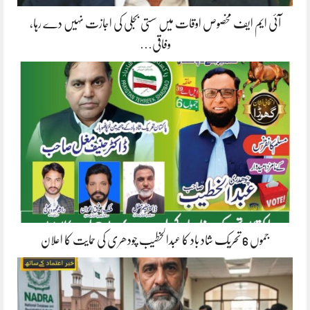
آئی ایم ایف مخصوص اوقات میں سستی بجلی کی اجازت نہیں دے رہا،
وفاقی…
جموں 6 تحریک شاد باد کا عبدالخطیب چودھری کی حمایت کا اعلان