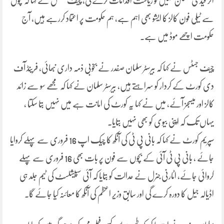
اگر قیدی مطمئن نہیں تو ریاست اقدامات کرے گی، چیف جسٹس نے کہا کہ بچوں
سے ٹیلی فون کالز کا ایشو بھی اہم ہے، ہم حکومت پر اعتماد کررہے ہیں، آج
حکومت اچھے موڈ میں ہے۔
چیف جسٹس نے کہا کہ بیرسٹر سلمان صفدر نے بخوبی ذمہ داری نبھائی، فرینڈ آف
دی کورٹ کے کردار کو سراہتے ہیں، بیرسٹر سلمان نے کہا کہ مجھے سو سے زائد
کالز اور میسجز آئے، میں نے کہا یہ کورٹ کی امانت ہے میں نہیں بتا سکتا ،
یہاں تک کہ اپنی بیوی کو بھی نہیں بتایا۔
سپریم کورٹ نے کہا کہ بانی پی ٹی کی آنکھ کا چیک اپ 16 فروری سے پہلے کروایا
جائے ، بانی پی ٹی آئی کے بچوں سے فون پر بات بھی 16 فروری سے پہلے
کروائی جائے، اٹارنی جنرل نے عدالت کو بتایا کہ آئی سپیشلسٹ کی ٹیم جلد ہی
اڈیالہ جیل کا دورہ کرے گی اور سابق وزیر اعظم کی آنکھ کا معائنہ کیا جائے گا۔