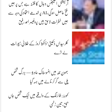
آرٹیفشل انٹلیجنس دجال کا فتنہ ہے جس پر ہمیں
فتح حاصل ہو گی،AI پر اندھے اعتماد کی وجہ سے
ہمیں خطرات لاحق ہیں پروفیسر احمد رفیق
کلرسیداں ڈکیتی‘ڈاکو1 کروڑ کے طلائی زیورات
لے اڑے
بھون نلہ میں افسوسناک حادثہ — بزرگ شخص
پلی سے گر کر نالے میں بہہ گیا
کہوٹہ: فائرنگ کے واقعے میں ایک شخص جاں
بحق، تین زخمی