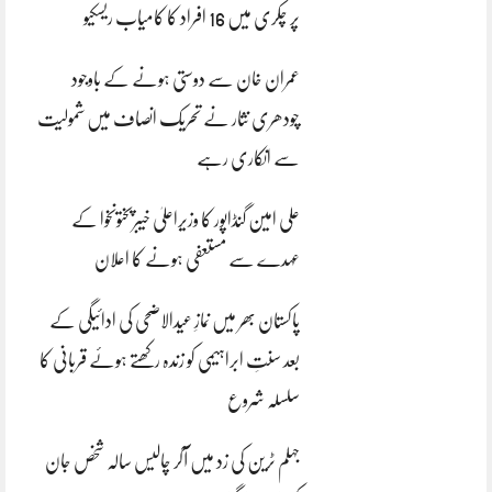
پر چکری میں 16 افراد کا کامیاب ریسکیو
عمران خان سے دوستی ہونے کے باوجود
چودھری نثار نے تحریک انصاف میں شمولیت
سے انکاری رہے
علی امین گنڈاپور کا وزیراعلیٰ خیبرپختونخوا کے
عہدے سے مستعفی ہونے کا اعلان
پاکستان بھر میں نمازِ عیدالاضحی کی ادائیگی کے
بعد سنتِ ابراہیمی کو زندہ رکھتے ہوئے قربانی کا
سلسلہ شروع
جہلم ٹرین کی زد میں آکر چالیس سالہ شخص جان