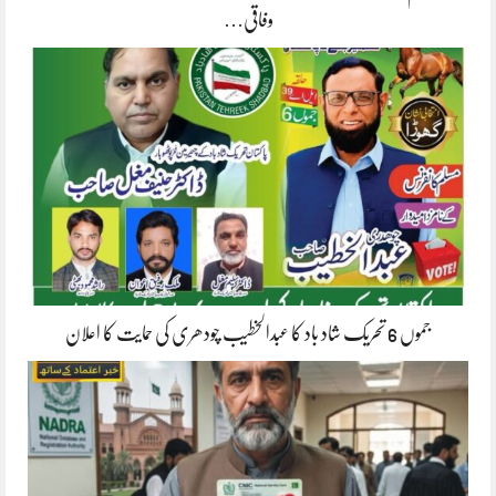
وفاقی…
جموں 6 تحریک شاد باد کا عبدالخطیب چودھری کی حمایت کا اعلان