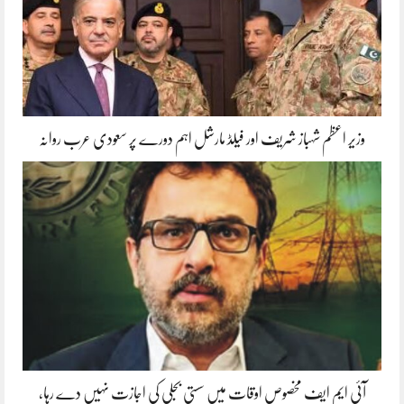
وزیر اعظم شہباز شریف اور فیلڈ مارشل اہم دورے پر سعودی عرب روانہ
آئی ایم ایف مخصوص اوقات میں سستی بجلی کی اجازت نہیں دے رہا،