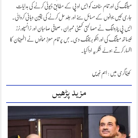
میٹنگ کی اور تمام سٹاف کو ایس او پی کے مطابق ڈیوٹی کرنے کی ہدایات
جاری کیں جوانوں کے مسائل سنے اور جلد حل کرنے کی یقین دہانی کروائی۔
ایس پی پٹرولنگ نے مصالحتی کمیٹی ممبران ، صحافی صاحبان اور ٹرانسپورٹرز
کیساتھ میٹنگ کی اور انکو بریفنگ دی۔ جس پر تمام معزز مہمانوں نے اطمینان کا
اظہار کرتے ہوۓ شکریہ ادا کیا۔
کیٹاگری میں :
اہم خبریں
مزید پڑھیں