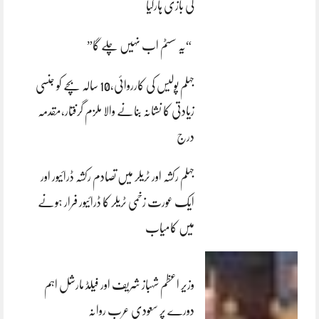
کی بازی ہارگیا
“یہ سسٹم اب نہیں چلے گا”
جہلم پولیس کی کارروائی،10 سالہ بچے کو جنسی
زیادتی کا نشانہ بنانے والا ملزم گرفتار،مقدمہ
درج
جہلم رکشہ اور ٹریلر میں تصادم رکشہ ڈرائیور اور
ایک عورت زخمی ٹریلر کا ڈرائیور فرار ہونے
میں کامیاب
وزیر اعظم شہباز شریف اور فیلڈ مارشل اہم
دورے پر سعودی عرب روانہ