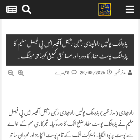
Skip
to
content
پٹرولنگ پولیس راولپنڈی ریجن ریجنل آفیسر ایس پی فیصل سلیم کا
پٹرولنگ پوسٹ حطار کا دورہ اور مصالحتی کمیٹی کیساتھ میٹنگ۔
26/09/2025
مدثر ظہیر
0 تبصرے
راولپنڈی (مدثر ظہیر) پٹرولنگ پولیس راولپنڈی ریجن ریجنل آفیسر ایس پی فیصل
سلیم نے پٹرولنگ پوسٹ حطار ضلع اٹک کا دورہ کیا۔ شجرکاری مہم کے حوالے
سے پوسٹ پر پودا لگایا۔ ڈسٹڑکٹ اٹک کے تمام پوسٹ انچارجز اور محرران ساتھ