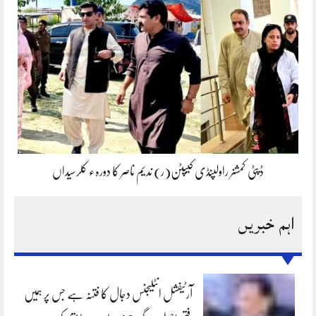
ڈپٹی کمشنر راولپنڈی کیپٹن(ر) ندیم ناصر کا دورہء کلرسیداں
اہم خبریں
آرٹیفشل انٹلیجنس دجال کا فتنہ ہے جس پر ہمیں