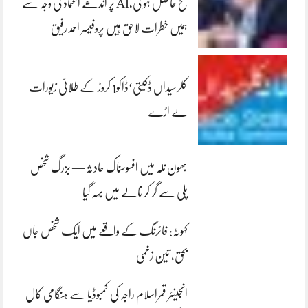
فتح حاصل ہو گی،AI پر اندھے اعتماد کی وجہ سے
ہمیں خطرات لاحق ہیں پروفیسر احمد رفیق
کلرسیداں ڈکیتی‘ڈاکو1 کروڑ کے طلائی زیورات
لے اڑے
بھون نلہ میں افسوسناک حادثہ — بزرگ شخص
پلی سے گر کر نالے میں بہہ گیا
کہوٹہ: فائرنگ کے واقعے میں ایک شخص جاں
بحق، تین زخمی
انجینئر قمراسلام راجہ کی کمبوڈیا سے ہنگامی کال