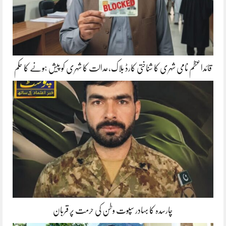
قائداعظم نامی شہری کا شناختی کارڈ بلاک،عدالت کا شہری کو پیش ہونے کا حکم
چارسدہ کا بہادر سپوت وطن کی حرمت پر قربان