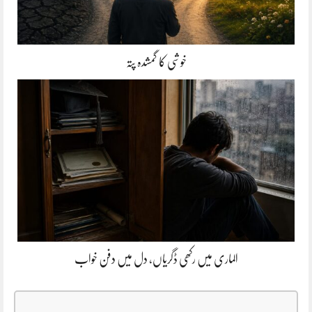
خوشی کا گمشدہ پتہ
الماری میں رکھی ڈگریاں، دل میں دفن خواب