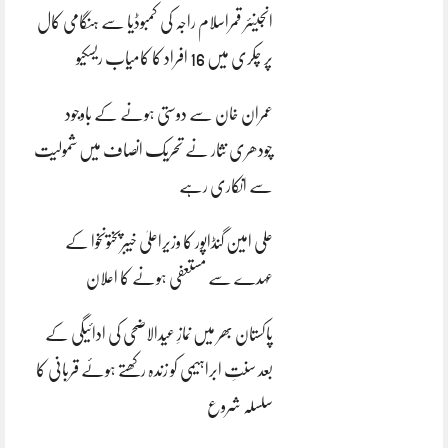
انجینئر قمراسلام راجہ کی کمبوڈیا سے ہنگامی کال
پر چکری میں 16 افراد کا کامیاب ریسکیو
عمران خان سے دوستی ہونے کے باوجود
چودھری نثار نے تحریک انصاف میں شمولیت
سے انکاری رہے
علی امین گنڈاپور کا وزیراعلیٰ خیبرپختونخوا کے
عہدے سے مستعفی ہونے کا اعلان
پاکستان بھر میں نمازِ عیدالاضحی کی ادائیگی کے
بعد سنتِ ابراہیمی کو زندہ رکھتے ہوئے قربانی کا
سلسلہ شروع