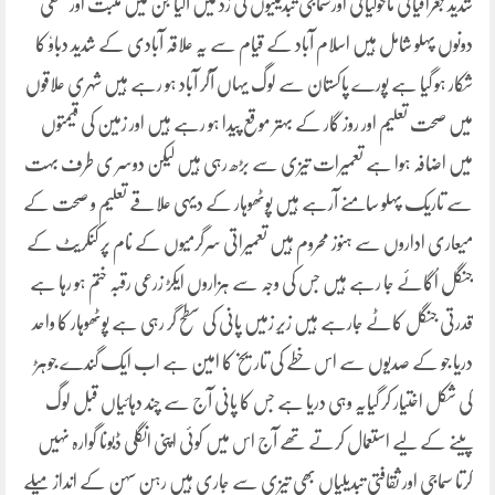
شدید جغرافیائی ماحولیاتی اورسماجی تبدیلیوں کی زد میں آگیا جن میں مثبت اور منفی
دونوں پہلو شامل ہیں اسلام آباد کے قیام سے یہ علاقہ آبادی کے شدید دباوٗ کا
شکار ہو گیا ہے پورے پاکستان سے لوگ یہاں آکر آباد ہو رہے ہیں شہری علاقوں
میں صحت تعلیم اور روز گار کے بہتر موقع پیدا ہو رہے ہیں اور زمین کی قیمتوں
میں اضافہ ہوا ہے تعمیرات تیزی سے بڑھ رہی ہیں لیکن دوسر ی طرف بہت
سے تاریک پہلو سامنے آرہے ہیں پوٹھوہار کے دیہی علاقے تعلیم و صحت کے
میعاری اداروں سے ہنوز محروم ہیں تعمیراتی سرگرمیوں کے نام پر کنکریٹ کے
جنگل اُگائے جا رہے ہیں جس کی وجہ سے ہزاروں ایکڑ زرعی رقبہ ختم ہو رہا ہے
قدرتی جنگل کاٹے جارہے ہیں زیرِ زمیں پانی کی سطح گر رہی ہے پوٹھوہار کا واحد
دریا جو کے صدیوں سے اس خطے کی تاریخ کا امین ہے اب ایک گندے جوہڑ
کی شکل اختیار کر گیایہ وہی دریا ہے جس کا پانی آج سے چند دہائیاں قبل لوگ
پینے کے لیے استعمال کرتے تھے آج اس میں کوئی اپنی انگلی ڈبونا گوارہ نہیں
کرتا سماجی اور ثقافتی تبدیلیاں بھی تیزی سے جاری ہیں رہن سہن کے انداز میلے