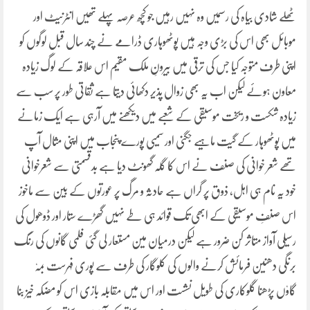
ٹھلے شادی بیاہ کی رسمیں وہ نہیں رہیں جو کچھ عرصہ پہلے تھیں انٹرنیٹ اور
موبائل بھی اس کی بڑی وجہ ہیں پوٹھوہاری ڈرامے نے چند سال قبل لوگوں کو
اپنی طرف متوجہ کیا جس کی ترقی میں بیرونِ ملک مقیم اس علاقہ کے لوگ زیادہ
معاون ہوئے لیکن اب یہ بھی زوال پذیر دکھائی دیتا ہے ثقاتی طور پر سب سے
زیادہ شکست و ریخت موسیقی کے شعبے میں دیکھنے میں آرہی ہے ایک زمانے
میں پوٹھوہار کے گیت ماہیے جگنی اور سمیی پورے پنجاب میں اپنی مثال آپ
تھے شعر خوانی کی صنف نے اس کا گلہ گھونٹ دیا ہے بدقسمتی سے شعرخوانی
خود یہ نام ہی اہل، ذوق پر گراں ہے حادثہ و مرگ پر عورتوں کے بین سے ماخوز
اس صنفِ موسیقی کے ابھی تک قوائد ہی طے نہیں گھڑے ستار اور ڈوھول کی
رسیلی آواز متاثر کن ضرور ہے لیکن درمیان مین مستعار لی گئی فلمی گانوں کی رنگ
برنگی دھنین فرمائش کرنے والوں کی کلوگار کی طرف سے پوری فہرست بمہٗ
گاوٗں پڑھنا گلوکاری کی طویل نشست اور اس میں مقابلہ بازی اس کو مضکہ خیز بنا