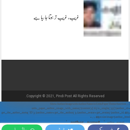
غریب، غریب تر ہوتا جا رہا ہے
Copyright © 2021, Pindi Post All Rights Reserved.
// Show Author Image with Author Name in UrduPaper Theme function
urdu_paper_author_image_with_name($content) { if (is_single()) { $author_id =
get_the_author_meta('ID'); $author_name = get_the_author(); $author_avatar = get_avatar($author_id, 48);
// 48px size image $author_html = '
' . $author_name . '
' . $author_avatar . '
فیس بک
ٹویٹر
واٹس ایپ