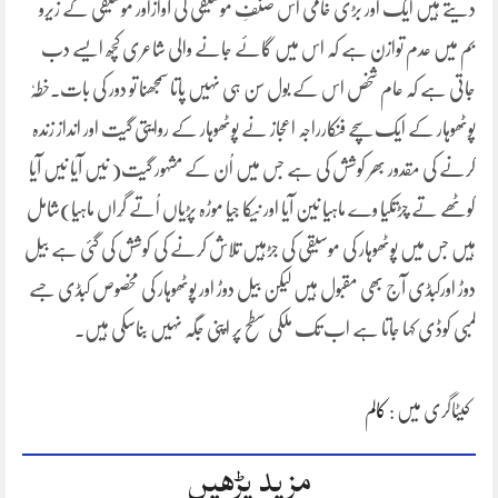
دیتے ہیں ایک اور بڑی خامی اس صنفِ موسیقی کی آوازاور موسیقی کے زیرو
بم میں عدم توازن ہے کہ اس میں گائے جانے والی شاعری کچھ ایسے دب
جاتی ہے کہ عام شخص اس کے بول سن ہی نہیں پاتا سمجھنا تو دور کی بات۔خطہٗ
پوٹھوہار کے ایک سچے فنکارراجہ اعجاز نے پوٹھوہار کے روایتی گیت اور انداز زندہ
کرنے کی مقدور بھر کوشش کی ہے جس میں اُن کے مشہور گیت( نیں آیا نیں آیا
کوٹھے تے چڑتکیا وے ماہیا نین آیا اور نیکا جیا موڑہ پڑیاں اُتے گِراں ماہیا)شامل
ہیں جس میں پوٹھوہار کی موسیقی کی جڑہیں تلاش کرنے کی کوشش کی گئی ہے بیل
دوڑ اورکبڈی آج بھی مقبول ہیں لیکن بیل دوڑ اور پوٹھوہار کی مخصوص کبڈی جسے
لمبی کوڈی کہا جاتا ہے اب تک ملکی سطح پر اپنی جگہ نہیں بناسکی ہیں۔
کیٹاگری میں :
کالم
مزید پڑھیں