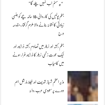
“یہ سسٹم اب نہیں چلے گا”
جہلم پولیس کی کارروائی،10 سالہ بچے کو جنسی
زیادتی کا نشانہ بنانے والا ملزم گرفتار،مقدمہ
درج
جہلم رکشہ اور ٹریلر میں تصادم رکشہ ڈرائیور اور
ایک عورت زخمی ٹریلر کا ڈرائیور فرار ہونے
میں کامیاب
وزیر اعظم شہباز شریف اور فیلڈ مارشل اہم
دورے پر سعودی عرب روانہ