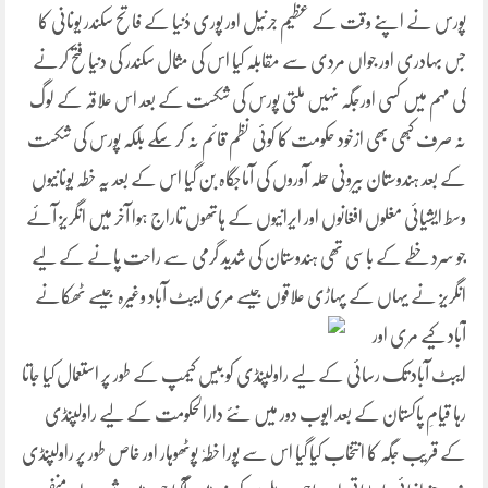
پورس نے اپنے
وقت کے عظیم جرنیل اور پوری دُنیا کے فاتح سکندر یونانی کا
جس بہادری اور جواں مردی سے مقابلہ کیا اس کی مثال سکندر کی دنیا فتح کرنے
کی مہم میں کسی اورجگہ نہیں ملتی پورس کی شکست کے بعد اس علاقہ کے لوگ
نہ صرف کبھی بھی ازخود حکومت کا کوئی نظم قائم نہ کر سکے بلکہ پورس کی شکست
کے بعد ہندوستان بیرونی حملہ آوروں کی آماجگاہ بن گیا اس کے بعد یہ خطہ یونانیوں
وسط ایشیائی مغلوں افغانوں اور ایرانیوں کے ہاتھوں تاراج ہوا آخر میں انگریز آئے
جو سرد خطے کے باسی تھی ہندوستان کی شدید گرمی سے راحت پانے کے لیے
انگریز نے یہاں کے پہاڑی علاقوں جیسے مری ایبٹ آباد وغیرہ جیسے ٹھکانے
آباد کیے مری اور
ایبٹ آباد تک رسائی کے لیے راولپنڈی کو بیس کیمپ کے طور پر استعمال کیا جاتا
رہا قیامِ پاکستان کے بعد ایوب دور میں نئے دارالحکومت کے لیے راولپنڈی
کے قریب جگہ کا انتخاب کیا گیا اس سے پورا خطہٗ پوٹھوہار اور خاص طور پر راولپنڈی