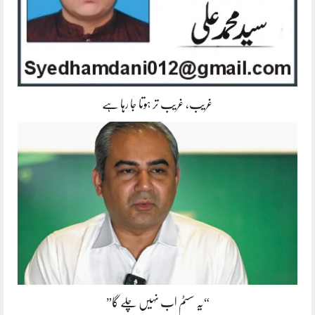
غریب، غریب تر ہوتا جا رہا ہے
“یہ سسٹم اب نہیں چلے گا”