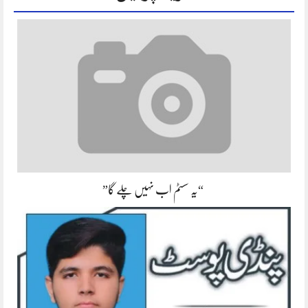
“یہ سسٹم اب نہیں چلے گا”