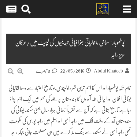
Skip
to
content
پوٹھوہار‘ سماجی ماحولیاتی جغرافیائی تبدیلیوں کی لپیٹ میں/عرفان
عزیز راجہ
22/05/2016
Abdul Khateeb
0 تبصرے
تمام خطہ پوٹھوہار اور اس کا اہم ترین شہر راولپنڈی جو تاریخ اعتبار سے وسط ایشیائی
یونانی افغان اور ایرانی حملہ آوروں کا ہندوستان پر حملے کی مہم میں ایک اہم پڑاوٗ
رہا ہے تاریخ بتاتی ہے کہ آج سے تقریباً اڑھائی ہزار سال یعنی سکندر یونانی کی
ہندوستان آمد کے وقت اٹک میں راجہ اُمبی اور جہلم میں راجہ پورس کی حکومت
تھی راجہ اُمبی نے سکندر سے جنگ نہ کرنے میں ہی مصلحت جانی جبکہ راجہ