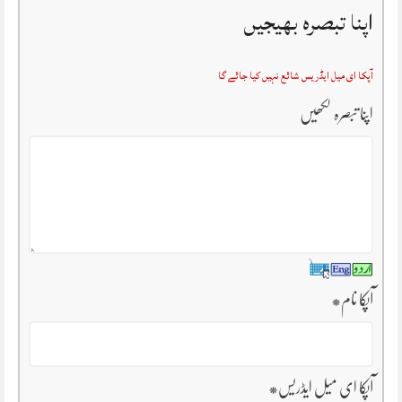
اپنا تبصرہ بھیجیں
آپکا ای میل ایڈریس شائع نہیں کیا جائے گا
اپنا تبصرہ لکھیں
آپکا نام
*
آپکا ای میل ایڈریس
*