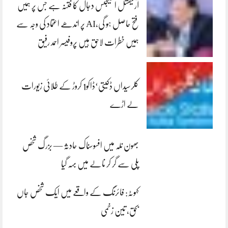
آرٹیفشل انٹلیجنس دجال کا فتنہ ہے جس پر ہمیں
فتح حاصل ہو گی،AI پر اندھے اعتماد کی وجہ سے
ہمیں خطرات لاحق ہیں پروفیسر احمد رفیق
کلرسیداں ڈکیتی‘ڈاکو1 کروڑ کے طلائی زیورات
لے اڑے
بھون نلہ میں افسوسناک حادثہ — بزرگ شخص
پلی سے گر کر نالے میں بہہ گیا
کہوٹہ: فائرنگ کے واقعے میں ایک شخص جاں
بحق، تین زخمی