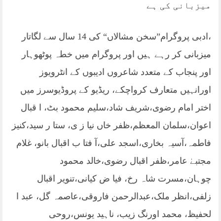
میزبانی کی ہے
،ادبی پروگرام”سخن مشالاں“ کی 14 سال سے لگاتار
میزبانی کر رہے ہیں اور پروگرام میں خطہ پوٹھوہار
اور پنجاب کے متعدد شاعروں ادیبوں کے انٹرویوز
اورانہیں متعارف کرواچکے، ریڈیو کے پروڈیوسرز میں
اختر امام رضوی،شریف شاد،سلیم محمود بٹ، ا قبال
اعوان،سلمان المعظم،ظفر خاں نیا ز ی، ستا ر سید،کنیز
فاطمہ،آسیہ بخاری،اسجد علی،آ فتا ب اقبال بانو، غلام
مجتبےٰ عامر،ظفر اقبال رضوی،خالد محمود
چوہان،مسرت شاہ رخ، فیا ض کیانی،تنویر اقبال
زلفی،انظر ملک،عبدالرحمن فاروقی،عاصمہ گل، عبد ا
لحفیظ، محمد اورنگ زیب، ناہید یونس،روحی