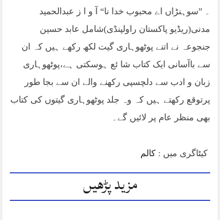
۔ ”سوہنڑاں اے محبوب خدا نا“ آ و ا ز عبدالحمید
مدنی(ریڈیو پاکستان راولپنڈی)شامل عابد حسین
جنجوعہ نے اتنے پوٹھوہاری گیت لکھ رکھے ہیں کہ ان
سے باآسانی ایک کتاب شا ئع ہوسکتی ہے،پوٹھوہاری
زبان و ادب سے دلچسپی رکھنے والے ان سے بجا طور
پرتوقع رکھتے ہیں کہ وہ جلد پوٹھوہاری گیتوں کی کتاب
بھی منظر عام پر لائیں گے۔
کیٹاگری میں :
کالم
مزید پڑھیں