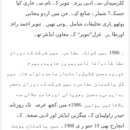
کلرسیداں سے ادبی پرچہ تنویر کے نام سے جاری کیا
جسکے7 شمارے شائع کیے۔جن میں اردو پنجابی
پوٹھوہاری تخلیقات شامل ہوتی تھیں۔ تنویر احمد راجہ
اورطاہرہ غزل”تنویر“ کے معاون ایڈیٹر تھے
۔ 1986 میں کوئٹہ مشاعرہ میں شرکت کے دوران
عطا شاد،آغا ناصر،سرور جاوید،بیرم
غوری،محسن شکیل،اعتبار ساجد،نواب شاہ میں
کل پاکستان مشاعرے میں شرکت کے دوران محشر
بدایونی،محسن بھوپالی اورقاسم جلالی سے
ملاقاتیں ہوئیں۔1986ء میں کچھ عرصہ تک روزنامہ
حیدر راولپنڈی کے میگزین ایڈیٹر اور ادبی صفحہ کے
انچارج بھی 19 جنو ر ی 1988ء میں پاکستان پوسٹ