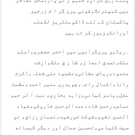
وسنے رہن گراں، جمہو ر نی واز،سخن مشالاں
میں کمپئرنگ،قومی پرو گر ا م زرخیز
پاکستان کے لئے ڈاکومنٹریز لکھتے
اورانٹرویوز کر تے ہیں
۔ریڈیو پروگراموں میں اختر جعفری،اسلم
ملک،تصدق اعجا ز، طا ر ق ملک،ارشد
محمود،ریاض عشائی،مقصود علی شعلہ،اکرم
رانا،اقبال راجہ،چوہدری منیر احمد،عظمت
مغل،یاسر کیانی،زاہد بخاری، عبد ا لر حیم
عباس،رحمن شاد،عبدالرحمن فاروقی،ضیاء
الحسن نقوی،شوکت خورشید،نعمان رزاق، تو
صیف کلیامی،تحسین جمال اور دیگر کیساتھ