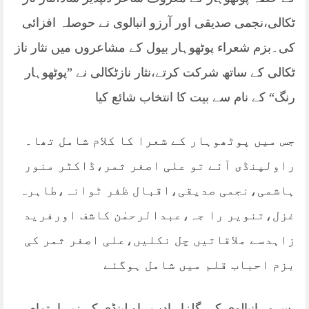
ٹکالی،نجمی صدیقی اور آرزو انبالوی نے حوصلہ افزائی
کی۔بزم شعراء پوٹھوہار بیول کے مشاعروں میں نثار ناز
ٹکالی کے ساتھ شرکت کرتے،نثار نازٹکالی نے ”پوٹھوہار
رنگ“ کے نام سے بیت کا انتخاب شائع کیا
جس میں پوٹھوہار کے شعرا کا کلام شامل تھا۔
راولپنڈی آئے تو علی اصغر ثمر،ڈاکٹر منور
ہاشمی،نجمی صدیقی،اقبال ظفر ٹوانہ،طاہرہ
غزل،تنویر را جہ،عبدالرحمٰن کاشف اورفرید
زاہدسے ملاقاتیں چل نکلیں،علی اصغر ثمر کی
بزم احباب قلم میں شامل ہوگئے
،سرور انبالوی کی گلزار ادب راو لپنڈی کے زیر اہتمام