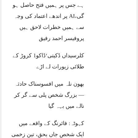
ہے جس پر ہمیں فتح حاصل ہو
گی،AI پر اندھے اعتماد کی وجہ
سے ہمیں خطرات لاحق ہیں
پروفیسر احمد رفیق
کلرسیداں ڈکیتی‘ڈاکو1 کروڑ کے
طلائی زیورات لے اڑے
بھون نلہ میں افسوسناک حادثہ
— بزرگ شخص پلی سے گر کر
نالے میں بہہ گیا
کہوٹہ: فائرنگ کے واقعے میں
ایک شخص جاں بحق، تین زخمی