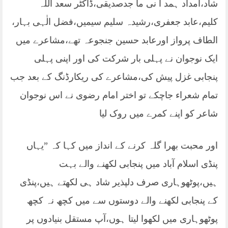
شاد،امداد ہمد ا نی ما جدصدیقی،ڈاکٹر سعد اللہ
کلیم،عابد جعفری،رشیدہ سلیم سیمیں،فضل الٰہی بہار،
الطاف پرواز اورعابد حسین جنجوعہ تھے،مشاعرے میں
ایک نوجوان نے پہلی بار شرکت کی اور اپنی پہلی
پنجابی غزل پیش کی،مشاعرے کی ریکارڈنگ کے بعد جب
تمام شعراء جاچکے تو اختر امام رضوی نے اس نوجوان
شاعر کو اپنے کمرے میں روک لیا
اور محبت بھرا گلہ کرنے کے انداز میں کہا کہ ”یہاں
پنڈی اسلام آباد میں پنجابی لکھنے والے بہت
ہیں،پوٹھوہاری صرف دلپذیر شاد ہی لکھتے ہیں،پنڈی
کے پنجابی لکھنے والے دوستوں سے میں کچھ نہ کچھ
پوٹھوہاری میں لکھوا لیتا ہوں،آپ مستقل بنیادوں پر