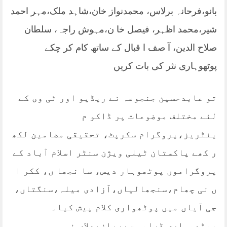
بانو،فرحانہ برلاس، محمدنواز خان،شاہد ملک،مہر احمد
شیر،محمد اظہر، فیصل خا ن،مہوش راجہ، سلطان
صلاح الدین، آ صف ا قبال کے ساتھ کام کر چکے
پوٹھوہاری نثر کی بات کریں
تو عابدحسین جنجوعہ نے ریڈیو اور ٹی وی کے
لئے مختلف موضوعات پر ڈاکو م
ینٹریز،پروگرام سکرپٹ، تحقیقی مضامین لکھ
ر کھے پاکستان ٹیلی ویژن سنٹر اسلام آباد کے
پروگراموں پوٹھوہار دیس، سا نجھا ں، ککر ا
ں نی چھام،سنجھالیاں،آزادی میلہ،سنگتاں،
جی آیاں میں پوٹھواری کلام پیش کیا۔
پوٹھوہاری ڈرامہ سیریلزپھلاں نی