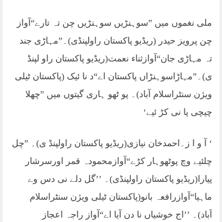
ملی نغموں میں ”سوہنڑیں سوہنڑیں چن تہ تارے“آواز
چن پرویز حیدر (ریڈیو پاکستان راولپنڈی)۔”مہاڑی جند
تہ مہاڑی جان“آوازثناء نعمت(ریڈیو پاکستان راو لپنڈ
ی)۔”مہاڑاسوہنڑاں پاکستان اے“د نا ئیک (پاکستان ٹیلی
ویژن سنٹراسلام آباد)۔ پو ٹھو ہاری گیتوں میں ”چھلا
چیچی پا نی کڑ ئیے‘
‘ آ و ا ز۔احمدخان نیازی(ریڈیو پاکستان راولپنڈ ی)۔ ”چل
چلئیے وچ پوٹھوہار کڑے“آوازمحمودہ قمر اورسرشار
پیارا(ریڈیو پاکستان راولپنڈی)۔ ’’گل دلے نی دس وے
ماہیا“آوازرافعہ بانو(پاکستان ٹیلی ویژن سنٹراسلام
آباد)۔ ’’اج خوشیاں نا دن آیا اے“آواز راجہ اعجاز