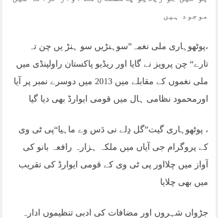
موجود ہیں
،پوٹھوہاری ملی نغمہ”سوہنڑیں سو ہنڑ یں چن تہ
تارے“ چن پرویز نے گایا اور ریڈیو پاکستان راولپنڈی میں
ملی نغموں کے مقابلے میں 2013 میں دوسرے نمبر پر آیا
اورمحمود نظامی ہال میں قومی ایوارڈ بھی دیا گیا
، پوٹھوہاری گیت”گل دِلے نی دَس وے ماہیا“پی ٹی وی
کے پروگرام جی آیاں میں ملکہ ہزارہ رافعہ بانو کی
آواز میں چلااور پی ٹی وی کے قومی ایوارڈ کی تقریب
میں بھی چلایا
جڑواں شہروں اور مضافات کی ادبی تنظیموں ادارہ