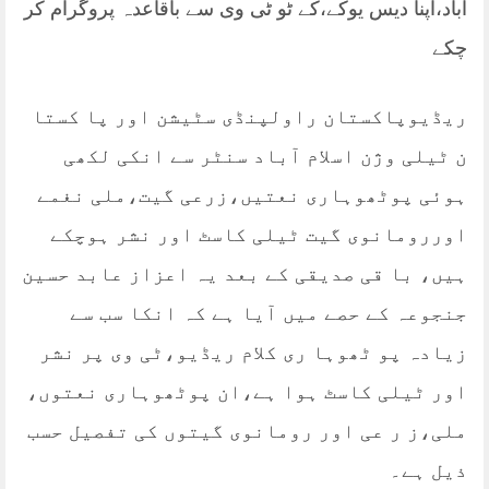
آباد،اپنا دیس یوکے،کے ٹو ٹی وی سے باقاعدہ پروگرام کر
چکے
ریڈیوپاکستان راولپنڈی سٹیشن اور پا کستا
ن ٹیلی وژن اسلام آباد سنٹر سے انکی لکھی
ہوئی پوٹھوہاری نعتیں،زرعی گیت،ملی نغمے
اوررومانوی گیت ٹیلی کاسٹ اور نشر ہوچکے
ہیں، با قی صدیقی کے بعد یہ اعزاز عابد حسین
جنجوعہ کے حصے میں آیا ہے کہ انکا سب سے
زیادہ پو ٹھوہا ری کلام ریڈیو،ٹی وی پر نشر
اور ٹیلی کاسٹ ہوا ہے،ان پوٹھوہاری نعتوں،
ملی،ز ر عی اور رومانوی گیتوں کی تفصیل حسب
ذیل ہے۔