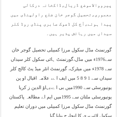
پیرووالاموضع ڈریال،ڈاکخانہ درکالی
معموری،تحصیل گوجر خان ضلع راولپنڈی میں
پیدا ہوئے،آج کل ڈھوک صابری پنڈی روڈ کلر
سیداں میں رہائش پذیر ہیں۔
گورنمنٹ مڈل سکول مرزا کمبیلی تحصیل گوجر خان
سے1976ء میں مڈل،گورنمنٹ ہائی سکول کلر سیداں
سے 1978ء میں میٹرک، گورنمنٹ انٹر میڈ یٹ کالج کلر
سیداں سے 1 9 8 5 میں ایف ا ے، علامہ اقبال او پن
یونیورسٹی سے 1990میں بی ا ے،بہاؤ الدین ز کریا
یونیورسٹی ملتان سے 1995میں ایم اے مطالعہ پاکستان
گورنمنٹ مڈل سکول مرزا کمبیلی میں دوران تعلیم
سکول لائبریری کا انچارج بنایا گیا