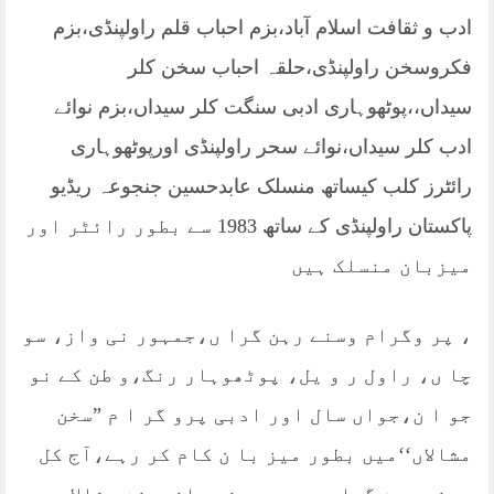
ادب و ثقافت اسلام آباد،بزم احباب قلم راولپنڈی،بزم
فکروسخن راولپنڈی،حلقہ احباب سخن کلر
سیداں،،پوٹھوہاری ادبی سنگت کلر سیداں،بزم نوائے
ادب کلر سیداں،نوائے سحر راولپنڈی اورپوٹھوہاری
رائٹرز کلب کیساتھ منسلک عابدحسین جنجوعہ ریڈیو
پاکستان راولپنڈی کے ساتھ 1983 سے بطور رائٹر اور
میزبان منسلک ہیں
، پر وگرام وسنے رہن گرا ں،جمہور نی واز، سو
چا ں، راول ر و یل، پوٹھوہار رنگ،و طن کے نو
جو ا ن،جواں سال اور ادبی پرو گر ا م ”سخن
مشالاں‘‘میں بطور میز با ن کام کر رہے،آج کل