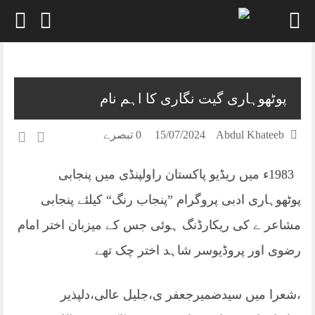
Skip
to
content
پوٹھوہاری گیت نگاری کا اہم نام
Abdul Khateeb
15/07/2024
0 تبصرے
1983ء میں ریڈیو پاکستان راولپنڈی میں پنجابی
پوٹھوہاری ادبی پروگرام ”پنجاب رنگ“ کیلئے پنجابی
مشاعر ے کی ریکارڈنگ ہوئی جس کے میزبان اختر امام
رضوی اور پروڈیوسر شاہد اختر چک تھے
،شعرا میں سیدضمیرجعفر ی،جلیل عالی،دلپذیر