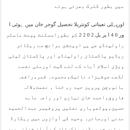
میں بطور کلرک بھرتی ہوئے
اورپہلی تعیناتی کونتریلا تحصیل گوجر خان میں ہوئی ا
ور 0 4 ا پر یل 2 0 2 2 کو بطوراسسٹنٹ پوسٹ ماسٹر
راولپنڈی جی پی اوپنشن برانچ سے ریٹائر
ریڈیو پاکستان راولپنڈی اور پاکستان ٹیلی
ویژن اسلام آباد کے لئے گیت اورملی نغمے
لکھے جوشہزاد نائیک،محمودہ قمر،رافعہ
بانو،چن پرویز حید ر، ثنا ء نعمت،لالہ
فاروق،احمد خان نیازی اور راجہ عابد
حسین،پوٹھوہاری نعتیں پروفیسر عبدالحمید
مدنی اورسائرہ وحید کی آوازوں میں ریکارڈ
ہو ئیں جو ریڈیو پاکستان کے آواز خزانہ میں