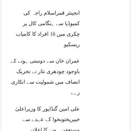
انجینئر قمراسلام راجہ کی
کمبوڈیا سے ہنگامی کال پر
چکری میں 16 افراد کا کامیاب
ریسکیو
عمران خان سے دوستی ہونے کے
باوجود چودھری نثار نے تحریک
انصاف میں شمولیت سے انکاری
رہے
علی امین گنڈاپور کا وزیراعلیٰ
خیبرپختونخوا کے عہدے سے
مستعفی ہونے کا اعلان