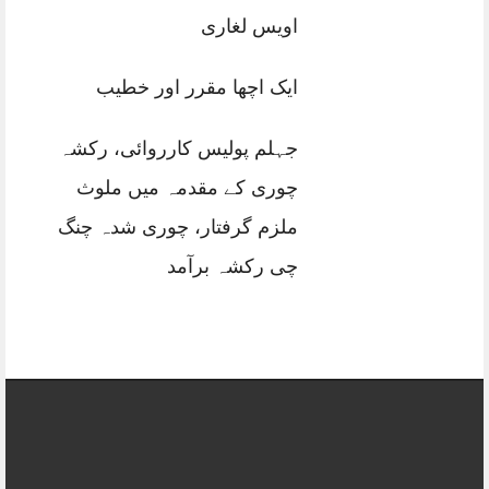
اویس لغاری
ایک اچھا مقرر اور خطیب
جہلم پولیس کارروائی، رکشہ
چوری کے مقدمہ میں ملوث
ملزم گرفتار، چوری شدہ چنگ
چی رکشہ برآمد