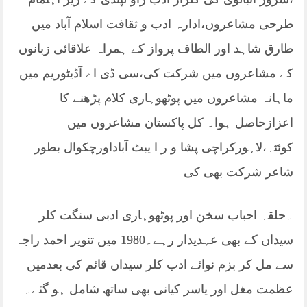
طرحی مشاعروں،ادارہ ادب و ثقافت اسلام آباد میں
طارق شاہد اور الطاف پرواز کے ہمراہ علاقائی زبانوں
کے مشاعروں میں شرکت کی،سی ڈی اے آڈیٹوریم میں
ماہانہ مشاعروں میں پوٹھوہاری کلام پڑھنے کا
اعزازحاصل ہوا۔ کل پاکستان مشاعروں میں
کوئٹہ،لاہورکراچی پشا و ر ا یبٹ آباداورچکوال بطور
شاعر شرکت بھی کی
۔حلقہ احباب سخن اور پوٹھوہاری ادبی سنگت کلر
سیداں کے بھی عہدیدار رہے۔1980 میں تنویر احمد راجہ
سے مل کر بزم نوائے ادب کلر سیداں قائم کی بعدمیں
عظمت مغل اور یاسر کیانی بھی ساتھ شامل ہو گئے۔