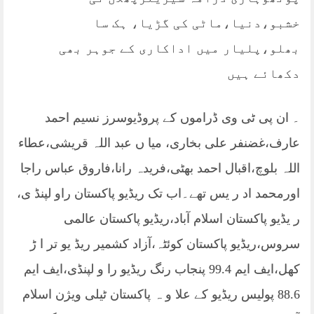
خشبو،دنیا،ماٹی کی گڑیا، ہک سا
بھلو،پلیار میں اداکاری کے جوہر بھی
دکھائے ہیں
۔ ان پی ٹی وی ڈراموں کے پروڈیوسرز نسیم احمد
عارف،غضنفر علی بخاری، میا ں عبد اللہ قریشی،عطاء
اللہ بلوچ،اقبال احمد بھٹی،فریدہ رانا،فاروق عباس راجا
اورمحمد اد ر یس تھے۔اب تک ریڈیو پاکستان راو لپنڈ ی،
ر یڈیو پاکستان اسلام آباد،ریڈیو پاکستان عالمی
سروس،ریڈیو پاکستان کوئٹہ،آزاد کشمیر ریڈ یو تر ا ڑ
کھل،ایف ایم 99.4 پنجاب رنگ ریڈیو را و لپنڈی،ایف ایم
88.6 پولیس ریڈیو کے علا و ہ پاکستان ٹیلی ویژن اسلام