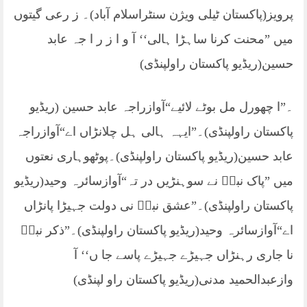
پرویز(پاکستان ٹیلی ویژن سنٹراسلام آباد)۔ ز رعی گیتوں
میں ”محنت کرنا ساہڑا ہالی‘‘ آ و ا ز ر ا جہ عابد
حسین(ریڈیو پاکستان راولپنڈی)
۔”ا چھورل مل بوٹے لائیے“آوازراجہ عابد حسین (ریڈیو
پاکستان راولپنڈی)۔”ایہہ ہالی ہل چلانڑاں اے“آوازراجہ
عابد حسین(ریڈیو پاکستان راولپنڈی)۔پوٹھوہاری نعتوں
میں ”پاک نبیؐ نے سوہنڑیں در تہ“آوازسائرہ وحید(ریڈیو
پاکستان راولپنڈی)۔”عشق نبیؐ نی دولت جہیڑا پانڑاں
اے“آوازسائرہ وحید(ریڈیو پاکستان راولپنڈی)۔”ذکر نبیؐ
نا جاری رہنڑاں جہیڑے جہیڑے پاسے جا ں‘‘ آ
وازعبدالحمید مدنی(ریڈیو پاکستان راو لپنڈی)