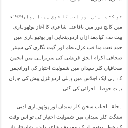
تو کتب بینی اور ادب کا شوق پیدا ہوا،1979ء
میں کالج دور میں باقاعدہ شاعری کا آغاز پوٹھوہاری
بیت سے کیا،بعد ازاں اردو،پنجابی اور پوٹھوہاری میں
حمد نعت منا قب غزل،نظم اور گیت نگاری کی،سینئر
صحافی اکرام الحق قریشی کی سربراہی میں انجمن
صحافیاں کلر سیداں میں شمولیت اختیار کی اورانجمن
کے ہی ایک اجلاس میں پہلی اردو غزل پیش کی جہاں
بہت حوصلہ افزائی کی گئی
۔حلقہ احباب سخن کلر سیداں اور پوٹھوہاری ادبی
سنگت کلر سیداں میں شمولیت اختیار کی تو اس وقت
کے خطہ پوٹھوہار کے معروف شاعر دلپذیر شاد،نثار ناز