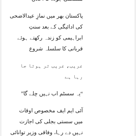
پاکستان بھر میں نمازِ عیدالاضحی
کی ادائیگی کے بعد سنتِ
ابراہیمی کو زندہ رکھتے ہوئے
قربانی کا سلسلہ شروع
غریب، غریب تر ہوتا جا
رہا ہے
“یہ سسٹم اب نہیں چلے گا”
آئی ایم ایف مخصوص اوقات
میں سستی بجلی کی اجازت
نہیں دے رہا، وفاقی وزیر توانائی