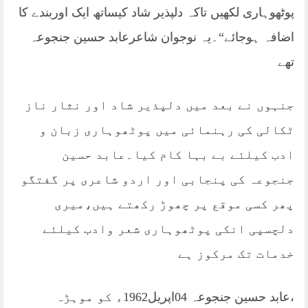
پوٹھوہاری لکھیں تاکہ دلپذیر شاد کیساتھ ایک اوربندے کا
اضافہ ہوجائے“۔یہ نوجوان شاعرعابد حسین جنجوعہ
تھے
جنہوں نے بعد میں دلپذیر شاد اور نثار ناز
ٹکالی کی رہنمائی میں پوٹھوہاری زبان و
ادب کیلئے بے بہا کام کیا۔عابد حسین
جنجوعہ کی پنجابی اور اردو شاعری پر گفتگو
پھر کسی موقع پر چھوڑ رکھتے ہیں،میری
دلچسپی انکی پوٹھوہاری شعر وادب کیلئے
خدمات تک مرکوز ہے
،عابد حسین جنجوعہ 04اپریل1962ء کو موہڑہ