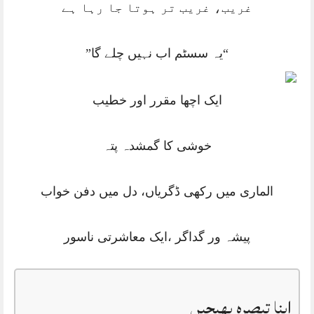
غریب، غریب تر ہوتا جا رہا ہے
“یہ سسٹم اب نہیں چلے گا”
ایک اچھا مقرر اور خطیب
خوشی کا گمشدہ پتہ
الماری میں رکھی ڈگریاں، دل میں دفن خواب
پیشہ ور گداگر ،ایک معاشرتی ناسور
اپنا تبصرہ بھیجیں