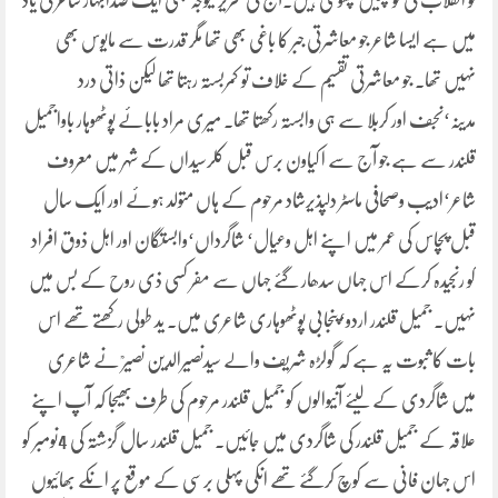
تو انقلاب کی کونپلیں پھوٹتی ہیں۔آج کی تحریر کیوجہ بھی ایک صدابہار شاعر کی یاد
میں ہے ایسا شاعر جو معاشرتی جبر کا باغی بھی تھا مگر قدرت سے مایوس بھی
نہیں تھا۔ جو معاشرتی تقسیم کے خلاف تو کمربستہ رہتا تھا لیکن ذاتی درد
مدینہ‘نجف اور کربلا سے ہی وابستہ رکھتا تھا۔ میری مراد بابائے پوٹھوہار باواجمیل
قلندر سے ہے جو آج سے ا کیاون برس قبل کلرسیداں کے شہر میں معروف
شاعر‘ادیب وصحافی ماسٹر دلپذیرشاد مرحوم کے ہاں متولد ہوئے اور ایک سال
قبل پچاس کی عمر میں اپنے اہل وعیال‘ شاگرداں‘وابستگان اور اہل ذوق افراد
کو رنجیدہ کرکے اس جہاں سدھار گئے جہاں سے مفر کسی ذی روح کے بس میں
نہیں۔ جمیل قلندر اردو‘پنجابی پوٹھوہاری شاعری میں۔ ید طولی رکھتے تھے اس
بات کا ثبوت یہ ہے کہ گولڑہ شریف والے سیدنصیرالدین نصیرؒ نے شاعری
میں شاگردی کے لیئے آنیوالوں کو جمیل قلندر مرحوم کی طرف بھیجا کہ آپ اپنے
علاقہ کے جمیل قلندر کی شاگردی میں جائیں۔ جمیل قلندر سال گزشتہ کی 4نومبر کو
اس جہان فانی سے کوچ کرگئے تھے انکی پہلی برسی کے موقع پر انکے بھائیوں