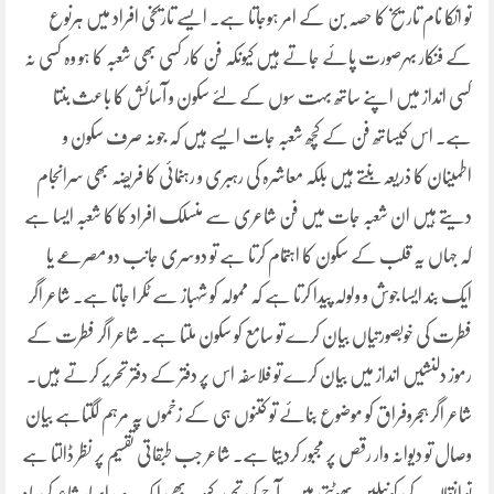
تو انکا نام تاریخ کا حصہ بن کے امر ہوجاتا ہے۔ ایسے تاریخی افراد میں ہرنوع
کے فنکار بہرصورت پائے جاتے ہیں کیونکہ فن کار کسی بھی شعبہ کا ہو وہ کسی نہ
کسی انداز میں اپنے ساتھ بہت سوں کے لئے سکون و آسائش کا باعث بنتا
ہے۔ اس کیساتھ فن کے کچھ شعبہ جات ایسے ہیں کہ جونہ صرف سکون و
اطمینان کا ذریعہ بنتے ہیں بلکہ معاشرہ کی رہبری و رہنمائی کا فریضہ بھی سرانجام
دیتے ہیں ان شعبہ جات میں فن شاعری سے منسلک افراد کا کا شعبہ ایسا ہے
کہ جہاں یہ قلب کے سکون کا اہتمام کرتا ہے تو دوسری جانب دو مصرعے یا
ایک بند ایسا جوش و ولولہ پیدا کرتا ہے کہ ممولہ کو شہباز سے ٹکرا جاتا ہے۔ شاعر اگر
فطرت کی خوبصورتیاں بیان کرے تو سامع کو سکون ملتا ہے۔ شاعر اگر فطرت کے
رموز دلنشیں انداز میں بیان کرے تو فلاسفہ اس پر دفتر کے دفتر تحریر کرتے ہیں۔
شاعر اگر ہجروفراق کو موضوع بنائے تو کتنوں ہی کے زخموں پہ مرہم لگتاہے بیان
وصال تو دیوانہ وار رقص پر مجبور کردیتا ہے۔ شاعر جب طبقاتی تقسیم پر نظر ڈالتا ہے