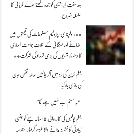
بعد سنتِ ابراہیمی کو زندہ رکھتے ہوئے قربانی کا
سلسلہ شروع
**راولپنڈی: پٹرولیم مصنوعات کی قیمتوں میں
اضافے اور مہنگائی کے خلاف جماعت اسلامی
کا دھرنا، شہریوں کی بڑی تعداد کی شرکت**
جہلم ٹرین کی زد میں آکر چالیس سالہ شخص جان
کی بازی ہارگیا
“یہ سسٹم اب نہیں چلے گا”
جہلم پولیس کی کارروائی،10 سالہ بچے کو جنسی
زیادتی کا نشانہ بنانے والا ملزم گرفتار،مقدمہ