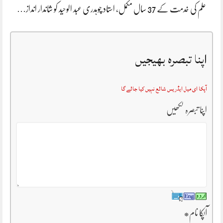
علم کی خدمت کے 37 سال مکمل، استاد چوہدری عبد الوحید کو شاندار انداز…
اپنا تبصرہ بھیجیں
آپکا ای میل ایڈریس شائع نہیں کیا جائے گا
اپنا تبصرہ لکھیں
آپکا نام
*