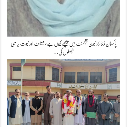
پاکستان ڈیٹا ڈرائیون مینجمنٹ میں پیچھے کیوں ہے؟شفاف اور ثبوت پر مبنی
فیصلوں کی…