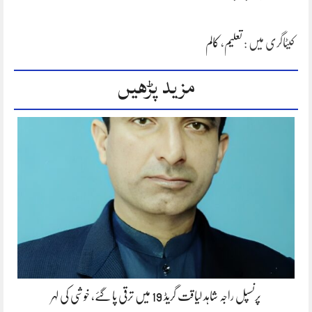
کیٹاگری میں :
تعلیم
،
کالم
مزید پڑھیں
پرنسپل راجہ شاہد لیاقت گریڈ 19 میں ترقی پا گئے، خوشی کی لہر