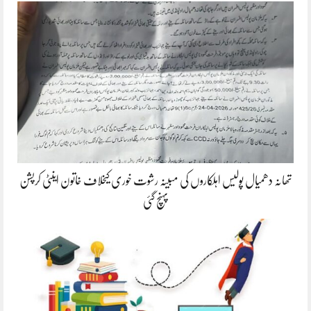
تھانہ دھمیال پولیس اہلکاروں کی مبینہ رشوت خوری کیخلاف خاتون اینٹی کرپشن
پہنچ گئی