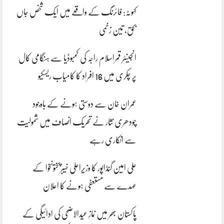
کہوٹہ: فائرنگ کے واقعے میں ایک شخص جاں
بحق، تین زخمی
انجینئر قمراسلام راجہ کی کمبوڈیا سے ہنگامی کال
پر چکری میں 16 افراد کا کامیاب ریسکیو
عمران خان سے دوستی ہونے کے باوجود
چودھری نثار نے تحریک انصاف میں شمولیت
سے انکاری رہے
علی امین گنڈاپور کا وزیراعلیٰ خیبرپختونخوا کے
عہدے سے مستعفی ہونے کا اعلان
پاکستان بھر میں نمازِ عیدالاضحی کی ادائیگی کے