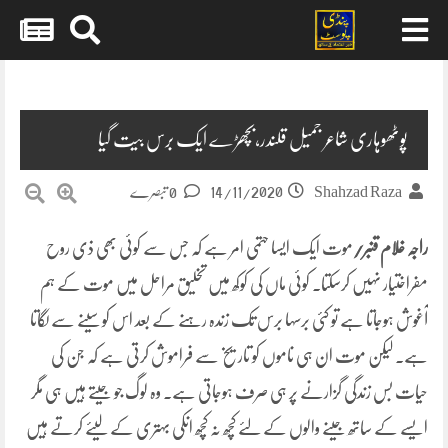
Skip
to
content
پوٹھوہاری شاعر جمیل قلندر،بچھڑے ایک برس بیت گیا
14/11/2020
Shahzad Raza
0 تبصرے
راجہ غلام قنبر/
موت ایک ایسا حتمی امر ہے کہ جس سے کوئی بھی ذی روح
مفراختیار نہیں کرسکتا۔ کوئی ماں کی کوکھ میں تخلیق مراحل میں موت کے ہم
آغوش ہوجاتا ہے تو کئی برسہا برس تک زندہ رہنے کے بعد اس کو سینے سے لگاتا
ہے۔ لیکن موت ان ہی ناموں کو تاریخ سے فراموش کرتی ہے کہ جن کی
حیات بس زندگی گزارنے پر ہی صرف ہوجاتی ہے۔ وہ لوگ جو جیتے ہیں ہی مگر
ایسے کے ساتھ جینے والوں کے لئے کچھ نہ کچھ انکی بہتری کے لیئے کرتے ہیں