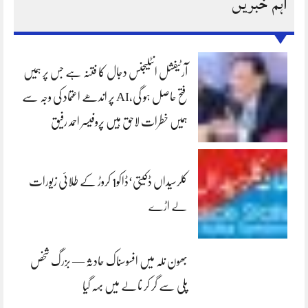
اہم خبریں
آرٹیفشل انٹلیجنس دجال کا فتنہ ہے جس پر ہمیں
فتح حاصل ہو گی،AI پر اندھے اعتماد کی وجہ سے
ہمیں خطرات لاحق ہیں پروفیسر احمد رفیق
کلرسیداں ڈکیتی‘ڈاکو1 کروڑ کے طلائی زیورات
لے اڑے
بھون نلہ میں افسوسناک حادثہ — بزرگ شخص
پلی سے گر کر نالے میں بہہ گیا