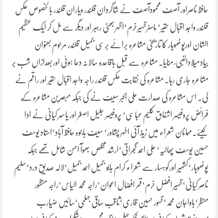
حافظ ناصراور آصف محمودآصف نے شاگردان قلندر ویاران قلندر بالخصوص عکس
قلندر واجد اقبال حقیر‘ ماسٹرظہیرخرم‘اظہربھٹی رہبر اور دیگر سے مل کر ایک عظیم
الشان اورپوٹھوہار کا تاریخی مشاعرہ برائے برسی جمیل قلندر مرحوم بعنوان
بیادمیلادالنبی ؐ منایا۔ مشاعرہ سے قبل باقاعدہ سالانہ دعا ہوئی اور بعدازاں شب بر
مشاعرہ جاری رہا۔ مشاعرہ کی نقابت عکس قلندر راجہ واجد اقبال حقیر اور راقم نے
کی۔ اس مشاعرہ کی صدارت علی اکبر سیف نے کی جبکہ مبصرین مشاعرہ کے
فرائض پروفیسر اشفاق کلیم عباسی‘ پروفیسر جلیل اصغر اور یاسر کیانی نے ادا
کیئے۔مہمانان شعراء میں زیڈ آئی اطہر پشاور‘ سیف باجوہ حافظ آباد‘استاد یوسف
حسین یوسف پھالیہ‘ علی احمد گجراتی‘ارشد مخلص بھوآ احسن شامل تھے جبکہ
پوٹھوہار‘کشمیر اورکوہسار سے شعراء کرام بابو جمیل احمد جمیل‘لالہ صدیق درد‘سلیم
ناصر کیانی‘ظہیر افضل خرم‘قمر افضال اعوان‘راجہ محمد الیاس‘راجہ منظور
منظر‘باواجان محمد‘ظہور حسین قاری‘ثاقب ساقی جہلمی‘سائیں ضیارب