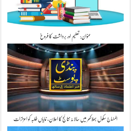
عنوان: تعلیم اور برداشت کا فروغ
المنہاج سکول بھلاکھر میں سالانہ نتائج کا اعلان، نمایاں طلبہ کو اعزازات