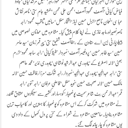
زین‘نوازش امبر کیانی‘جہانگیر فکر جہلمی‘اظہر محمود رہبر‘شکیل مرشد کیانی‘جاود
فیاض کیانی‘آصف محمود آصف‘محسن علی محسن‘جمشید جام ستی‘ناصر نقاش
عباسی‘نعمان ناصح‘انزل حسین ایاز‘افتخار مغل‘سائیں ثاقب محمود‘راجہ
ناصرنصیراورماجد غازی نے اپنا کلام پیش کیا۔ مشاعرہ میں مہمانان خصوصی میں
پیپلزپارٹی این اے ستاون کے رہنماآصف شفیق ستی‘پیر قمر زمان‘سید عامر
حسین‘سید طاہر حسین‘پروفیسر آصف‘نمبردار حفیظ کیانی‘راجہ ساجد محمود‘ازرم
بھٹی‘لالہ اصغر یو کے‘چوہدری عبدالرشید نوشاہی‘چوہدری نذیر‘محمد عاصم
ستی‘راجہ عبدالمجید‘چوہدری عبدالمجید‘نمبردار راجہ شوکت‘مرزا رفاقت حسین‘لالہ
مالک حسین‘لالہ صحبت حسین‘نوید مغل‘قاضی عرفان‘راجہ تنویر‘راجہ
قمر‘عبدالرحمن بٹ شاعر سمیت پوٹھوہار‘کوہساراورکشمیر سے سینکڑوں عشاق قلندر
نے مشاعرہ میں شرکت کرکے اس مشاعرہ کو پوٹھوہار کا بہترین اور کامیاب ترین
مشاعرہ بنادیا۔سامعین مشاعرہ نے شعراء کے سخن پر دل کھول کے داد دی
یوں مشاعرہ کو چار چاند لگ گئے۔