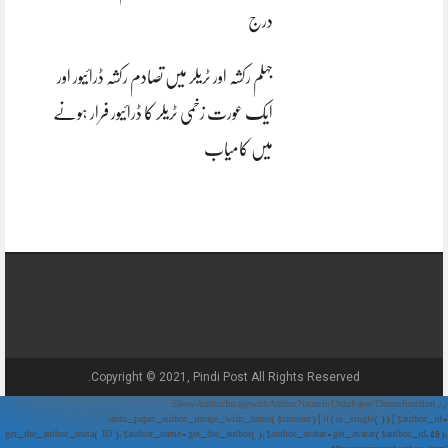
درج
جہلم رکشہ اور ٹریلر میں تصادم رکشہ ڈرائیور اور
ایک عورت زخمی ٹریلر کا ڈرائیور فرار ہونے
میں کامیاب
Copyright © 2021, Pindi Post All Rights Reserved.
// Show Author Image with Author Name in UrduPaper Theme function
urdu_paper_author_image_with_name($content) { if (is_single()) { $author_id =
get_the_author_meta('ID'); $author_name = get_the_author(); $author_avatar = get_avatar($author_id, 48);