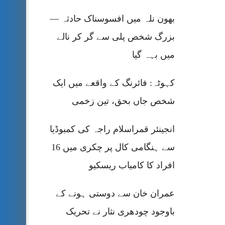
بھون نلہ میں افسوسناک حادثہ —
بزرگ شخص پلی سے گر کر نالے
میں بہہ گیا
کہوٹہ: فائرنگ کے واقعے میں ایک
شخص جاں بحق، تین زخمی
انجینئر قمراسلام راجہ کی کمبوڈیا
سے ہنگامی کال پر چکری میں 16
افراد کا کامیاب ریسکیو
عمران خان سے دوستی ہونے کے
باوجود چودھری نثار نے تحریک