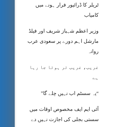
ٹریلر کا ڈرائیور فرار ہونے میں
کامیاب
وزیر اعظم شہباز شریف اور فیلڈ
مارشل اہم دورے پر سعودی عرب
روانہ
غریب، غریب تر ہوتا جا رہا
ہے
“یہ سسٹم اب نہیں چلے گا”
آئی ایم ایف مخصوص اوقات میں
سستی بجلی کی اجازت نہیں دے