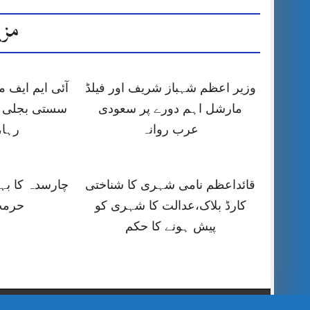
مزی
وزیر اعظم شہباز شریف اور فیلڈ
آئی ایم ایف
مارشل اہم دورے پر سعودی
سستی بجلی ک
عرب روانہ
رہا،
قائداعظم نامی شہری کا شناختی
چارسدہ کا ب
کارڈ بلاک،عدالت کا شہری کو
حرمت
پیش ہونے کا حکم