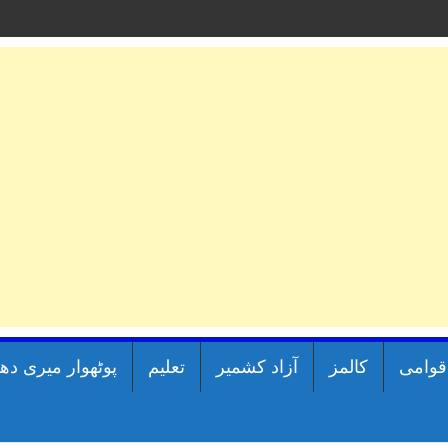
اقوامی
کالمز
آزاد کشمیر
تعلیم
پوٹھوار میری دھ