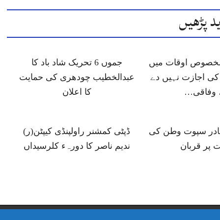
د پڑھیں
 مخصوص اوقات میں
جموں 6 تحریک شاد باد کا
ی اجازت نہیں دے
عبدالخطیب چودھری کی حمایت
 وفاقی…
کا اعلان
ہادر سپوت وطن کی
ڈپٹی کمشنر راولپنڈی کیپٹن(ر)
 پر قربان
ندیم ناصر کا دورہء کلرسیداں