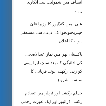
انصاف میں شمولیت سے انکاری
رہے
علی امین گنڈاپور کا وزیراعلیٰ
خیبرپختونخوا کے عہدے سے مستعفی
ہونے کا اعلان
پاکستان بھر میں نمازِ عیدالاضحی
کی ادائیگی کے بعد سنتِ ابراہیمی
کو زندہ رکھتے ہوئے قربانی کا
سلسلہ شروع
جہلم رکشہ اور ٹریلر میں تصادم
رکشہ ڈرائیور اور ایک عورت زخمی