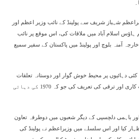
۔
راعظم شہباز شریف سے پولینڈ کے نائب وزیر اعظم اور
ہاؤس اسلام آباد میں ملاقات کی، اس موقع پر نائب
رجہ آمنہ بلوچ اور پولینڈ میں پاکستان کے سفیر سمیع
ن کئی دہائیوں پر محیط خوش گوار اور دوستانہ تعلقات
ہیں اور انہوں نے پولینڈ کی اعلیٰ سطح کی صنعت کاری اور ترقی کی تعریف کی جو کہ 1970 کی دہائی
 اور باہمی دلچسپی کے دیگر شعبوں میں دوطرفہ تعاون
ار کیا اور اس سلسلے میں وزیراعظم نے پولینڈ کی