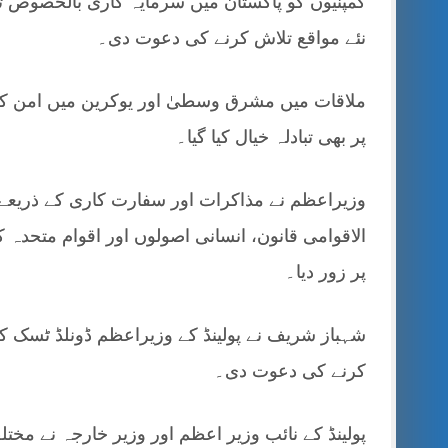
کمپنیوں کو پاکستان میں سرمایہ کاری بالخصوص تو
نئے مواقع تلاش کرنے کی دعوت دی۔
ملاقات میں مشرق وسطیٰ اور یوکرین میں امن ک
پر بھی تبادلہ خیال کیا گیا۔
وزیراعظم نے مذاکرات اور سفارت کاری کے ذریعے ت
الاقوامی قانون، انسانی اصولوں اور اقوام متحدہ
پر زور دیا۔
شہباز شریف نے پولینڈ کے وزیراعظم ڈونلڈ ٹسک کو ت
کرنے کی دعوت دی۔
پولینڈ کے نائب وزیر اعظم اور وزیر خارجہ نے مخت