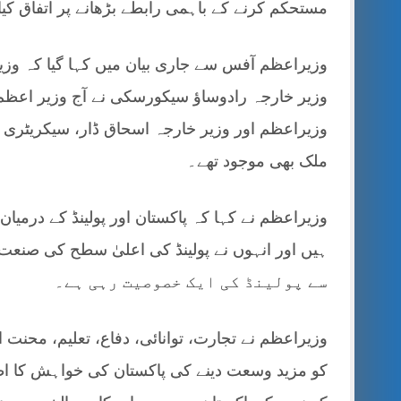
مستحکم کرنے کے باہمی رابطے بڑھانے پر اتفاق کیا
وزیراعظم آفس سے جاری بیان میں کہا گیا کہ وزی
وزیر خارجہ رادوساؤ سیکورسکی نے آج وزیر اعظم 
وزیراعظم اور وزیر خارجہ اسحاق ڈار، سیکریٹری خا
ملک بھی موجود تھے۔
وزیراعظم نے کہا کہ پاکستان اور پولینڈ کے درمیا
سے پولینڈ کی ایک خصوصیت رہی ہے۔
وزیراعظم نے تجارت، توانائی، دفاع، تعلیم، محنت
کو مزید وسعت دینے کی پاکستان کی خواہش کا اظہ