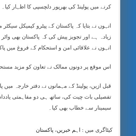
کرنے میں پولینڈ کی بھرپور دلچسپی کا اظہار کیا۔
زیادہ ہے اور تجویز پیش کی کہ پاکستان بھی واٹر ٹ
انہوں نے علاقائی امن و استحکام کے فروغ میں پا
اس موقع پر دونوں ممالک نے تعاون کو مزید مستحکم
قبل ازیں، پولینڈ کے مہمانوں نے دفتر خارجہ میں 
تفصیلی بات چیت کی، ساتھ ہی دو مفاہمتی یادداش
سیمینار سے خطاب بھی کیا۔
کیٹاگری میں :
اہم خبریں
،
پاکستان