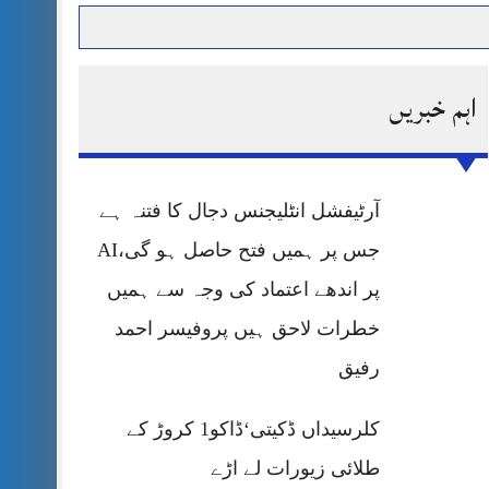
اہم خبریں
حرمت پر قربان
 کی پریس کانفرنس
آرٹیفشل انٹلیجنس دجال کا فتنہ ہے
جس پر ہمیں فتح حاصل ہو گی،AI
پر اندھے اعتماد کی وجہ سے ہمیں
خطرات لاحق ہیں پروفیسر احمد
رفیق
کلرسیداں ڈکیتی‘ڈاکو1 کروڑ کے
طلائی زیورات لے اڑے