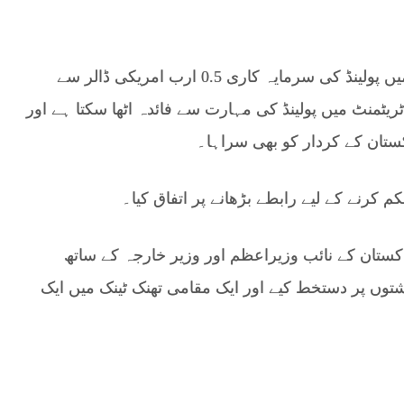
انہوں نے بتایا کہ پاکستان کے پیٹرو کیمیکل سیکٹر میں پولینڈ کی سرمایہ کاری 0.5 ارب امریکی ڈالر سے
ریٹمنٹ میں پولینڈ کی مہارت سے فائدہ اٹھا سکتا ہے اور
کستان کے کردار کو بھی سراہا۔
 کرنے کے لیے رابطے بڑھانے پر اتفاق کیا۔
پاکستان کے نائب وزیراعظم اور وزیر خارجہ کے ساتھ
توں پر دستخط کیے اور ایک مقامی تھنک ٹینک میں ایک