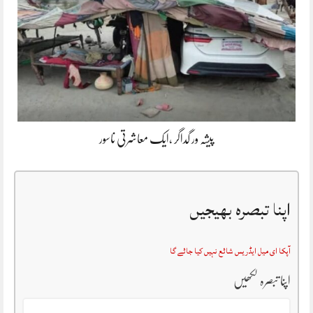
پیشہ ور گداگر ،ایک معاشرتی ناسور
اپنا تبصرہ بھیجیں
آپکا ای میل ایڈریس شائع نہیں کیا جائے گا
اپنا تبصرہ لکھیں