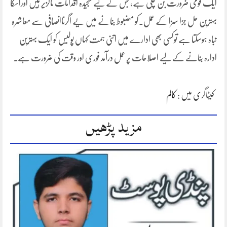
ایک قومی ضرورت بن چکی ہے، جس کے لیے سنجیدہ اقدامات ناگزیر ہیں اوراسکا
بہترین حل جزا سزا کے عمل۔کو مضبوط بنانے میں یے اگرناانصافی سے معاشرہ
تباہ ہوسکتا ہے توکسی بھی ادارے میں اتنی ہمت کہاں پولیس کو ایک بہترین
ادارہ بنانے کے لیے اصلاحات پر عمل درآمد فوری اور وقت کی ضرورت ہے۔
کیٹاگری میں :
کالم
مزید پڑھیں