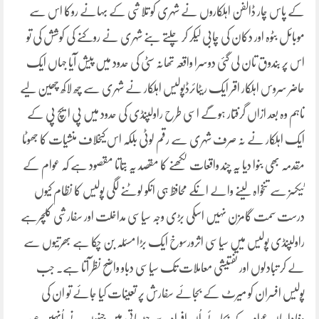
کے پاس چار ڈالفن اہلکاروں نے شہری کو تلاشی کے بہانے روکا اس سے
موبائل بٹوہ اور دکان کی چابی لیکر کر چلتے بنے شہری نے روکنے کی کوشش کی تو
اس پر بندوق تان لی گئی دوسرا واقعہ تھانہ سٹی کی حدود میں پیش آیا جہاں ایک
حاضر سروس اہلکار اقر ایک ریٹائرڈپولیس اہلکار نے شہری سے چھ لاکھ چھین لیے
تاہم وہ بعد ازاں گرفتار ہوگے اسی طرح راولپنڈی کی حدود میں پی ایچ پی کے
ایک اہلکار نے نہ صرف شہری سے رقم لوٹی بلکہ اس کیخلاف منشیات کا جھوٹا
مقدمہ بھی بنوا دیا یہ چند واقعات لکھنے کا مقصد یہ بتاتا مقصود ہے کہ عوام کے
ٹیکسز سے تنخواہ لینے والے انکے محافظ ہی انکو لوٹنے لگی پولیس کا نظام کیوں
درست سمت گامزن نہیں اسکی بڑی وجہ سیاسی مداخلت اور سفارشی کلچرہے
راولپنڈی پولیس میں سیاسی اثرورسوخ ایک بڑا مسئلہ بن چکا ہے بھرتیوں سے
لے کر تبادلوں اور تفتیشی معاملات تک سیاسی دباو واضح نظر آتا ہے۔ جب
پولیس افسران کو میرٹ کے بجائے سفارش پر تعینات کیا جائے تو ان کی