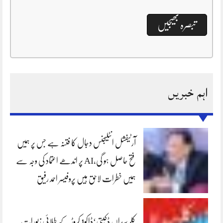
اہم خبریں
آرٹیفشل انٹلیجنس دجال کا فتنہ ہے جس پر ہمیں
فتح حاصل ہو گی،AI پر اندھے اعتماد کی وجہ سے
ہمیں خطرات لاحق ہیں پروفیسر احمد رفیق
کلرسیداں ڈکیتی‘ڈاکو1 کروڑ کے طلائی زیورات