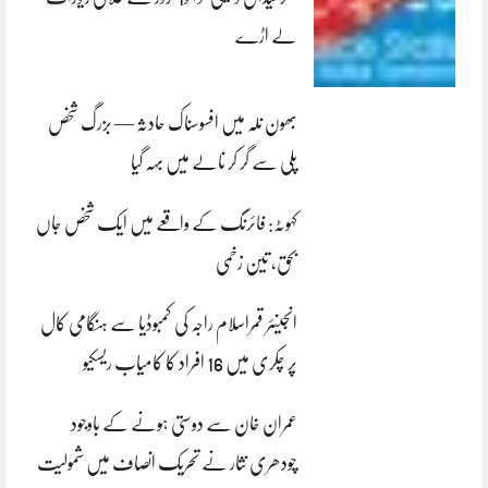
لے اڑے
بھون نلہ میں افسوسناک حادثہ — بزرگ شخص
پلی سے گر کر نالے میں بہہ گیا
کہوٹہ: فائرنگ کے واقعے میں ایک شخص جاں
بحق، تین زخمی
انجینئر قمراسلام راجہ کی کمبوڈیا سے ہنگامی کال
پر چکری میں 16 افراد کا کامیاب ریسکیو
عمران خان سے دوستی ہونے کے باوجود
چودھری نثار نے تحریک انصاف میں شمولیت