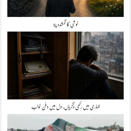
خوشی کا گمشدہ پتہ
الماری میں رکھی ڈگریاں، دل میں دفن خواب