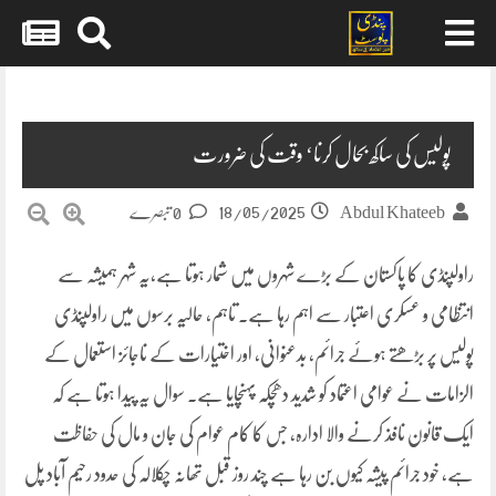
Skip
to
content
پولیس کی ساکھ بحال کرنا‘ وقت کی ضرورت
18/05/2025
Abdul Khateeb
0 تبصرے
راولپنڈی کا پاکستان کے بڑے شہروں میں شمار ہوتا ہے،یہ شہر ہمیشہ سے
انتظامی و عسکری اعتبار سے اہم رہا ہے۔ تاہم، حالیہ برسوں میں راولپنڈی
پولیس پر بڑھتے ہوئے جرائم، بدعنوانی، اور اختیارات کے ناجائز استعمال کے
الزامات نے عوامی اعتماد کو شدید دھچکہ پہنچایا ہے۔ سوال یہ پیدا ہوتا ہے کہ
ایک قانون نافذ کرنے والا ادارہ، جس کا کام عوام کی جان و مال کی حفاظت
ہے، خود جرائم پیشہ کیوں بن رہا ہے چند روز قبل تھانہ چکلالہ کی حدود رحیم آباد پل