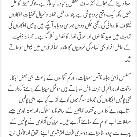
سزا دینے کے بجائے اکثر صرف معطل یا تبادلہ کیا جاتا ہے، جو کہ مسئلے کا حل
نہیں بلکہ ایک وقتی پردہ پوشی ہے چند روز قبل تھانہ دھمیال تعنیات اہلکاروں
کیخلاف کارروائی کی۔گئی لیکن دودن بعد ہی وہ باہر آچکے ہیں پولیس اہلکاروں کی
تربیت میں جدید تقاضوں اور اخلاقی اقدار کا فقدان نظر آتا ہے۔ مجرمانہ ذہنیت
کے حامل افراد بھی نظام کی کمزوریوں کا فائدہ اٹھا کر فورس میں شامل ہو جاتے
ہیں
مسلسل ذہنی دباو، ناقص سہولیات، اور کم تنخواہوں کے باعث بھی بعض اہلکار
رشوت اور جرائم کی طرف مائل ہو جاتے ہیں سوشل میڈیا کے بڑھتے کردار نے
کئی پولیس اہلکاروں کی مجرمانہ سرگرمیوں کو بے نقاب کیا ہے جعلی پولیس
مقابلے، بے گناہوں پر تشدد، خواتین کے ساتھ ناروا سلوک، اور بھتہ خوری جیسے
معاملات اب عوام کے سامنے آ رہے ہیں۔ میڈیا کی آزادی نے پولیس کے
چہرے سے پردہ ہٹا دیا ہے دوسری طرف اکثر شہری اپنے حقوق اور قانونی طریقہ