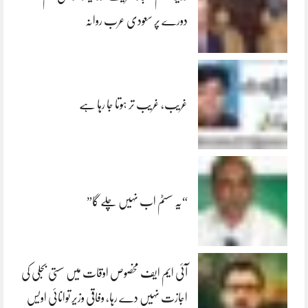
دورے پر سعودی عرب روانہ
غریب، غریب تر ہوتا جا رہا ہے
“یہ سسٹم اب نہیں چلے گا”
آئی ایم ایف مخصوص اوقات میں سستی بجلی کی
اجازت نہیں دے رہا، وفاقی وزیر توانائی اویس