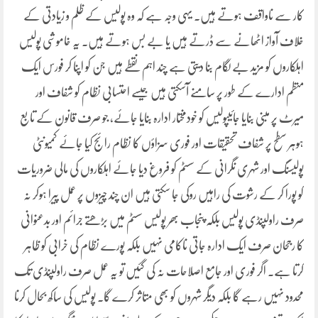
کار سے ناواقف ہوتے ہیں۔ یہی وجہ ہے کہ وہ پولیس کے ظلم و زیادتی کے
خلاف آواز اٹھانے سے ڈرتے ہیں یا بے بس ہوتے ہیں۔ یہ خاموشی پولیس
اہلکاروں کو مزید بے لگام بنا دیتی ہے چند اہم نقطے ہیں جن کو اپنا کر فورس ایک
منظم ادارے کے طور پر سامنے آسکتی ہیں جیسے احتسابی نظام کو شفاف اور
میرٹ پر مبنی بنایا جائیپولیس کو خودمختار ادارہ بنایا جائے، جو صرف قانون کے تابع
ہوہر سطح پر شفاف تحقیقات اور فوری سزاؤں کا نظام رائج کیا جائے کمیونٹی
پولیسنگ اور شہری نگرانی کے سسٹم کو فروغ دیا جائے اہلکاروں کی مالی ضروریات
کو پورا کر کے رشوت کی راہیں روکی جا سکتی ہیں ان چند چیزوں پر عمل پیرا ہوکر نہ
صرف راولپنڈی پولیس بلکہ پنجاب بھر پولیس سسٹم میں بڑھتے جرائم اور بدعنوانی
کا رجحان صرف ایک ادارہ جاتی ناکامی نہیں بلکہ پورے نظام کی خرابی کو ظاہر
کرتا ہے۔ اگر فوری اور جامع اصلاحات نہ کی گئیں تو یہ عمل صرف راولپنڈی تک
محدود نہیں رہے گا بلکہ دیگر شہروں کو بھی متاثر کرے گا۔ پولیس کی ساکھ بحال کرنا