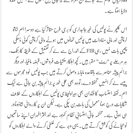
وفاداریاں عوام کے بجائے اُن افراد سے جُڑ جاتی ہیں جنہوں نے اُنہیں عہدہ
دلایا ہوتا ہے۔
اس کلچر نے پولیس کی غیر جانبداری کو بری طرح متاثر کیا ہے دوسرا اہم ایشو
کرپشن اور مالی مفادات ہیں پولیس تھانوں میں ہونے والی کرپشن کوئی ڈھکی
چھپی بات نہیں رہیFIRکے اندراج سے لے کر تفتیش کے طریقہ کار تک،
ہر مرحلے پر ”ریٹ” مقرر ہیں۔ کچھ اہلکار منشیات فروشوں، قبضہ مافیا، اور دیگر
جرائم پیشہ عناصر سے باقاعدہ ماہانہ وصول کرتے ہیں جب پولیس خود مجرموں سے
پیسے لے کر انہیں تحفظ دے، تو وہ بھی عملی طور پر جرائم پیشہ بن جاتی ہے ایک
اہم۔نقطہ احتساب کا فقدان بھی ہیراولپنڈی پولیس کے اہلکاروں کے خلاف
شکایات درج ہونا معمول کی بات بن چکی ہے، لیکن ان پر کارروائی شاذونادر
ہی ہوتی ہے۔ محکمہ جاتی احتسابی نظام کمزور ہے اور اکثر افسران اپنے ساتھیوں
کو بچانے کی کوشش کرتے ہیں۔ یہی وجہ ہے کہ غلطی کرنے والے اہلکاروں کو