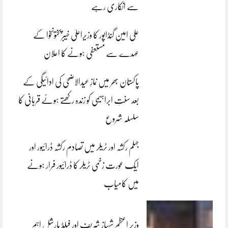
سے انکاری رہے
علی امین گنڈاپور کا وزیراعلیٰ خیبرپختونخوا کے
عہدے سے مستعفی ہونے کا اعلان
پاکستان بھر میں نمازِ عیدالاضحی کی ادائیگی کے
بعد سنتِ ابراہیمی کو زندہ رکھتے ہوئے قربانی کا
سلسلہ شروع
جہلم رکشہ اور ٹریلر میں تصادم رکشہ ڈرائیور اور
ایک عورت زخمی ٹریلر کا ڈرائیور فرار ہونے
میں کامیاب
وزیر اعظم شہباز شریف اور فیلڈ مارشل اہم