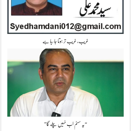
غریب، غریب تر ہوتا جا رہا ہے
“یہ سسٹم اب نہیں چلے گا”