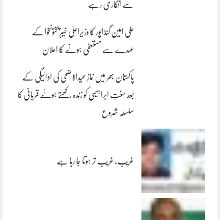
سے انکاری رہے
علی امین گنڈاپور کا وزیراعلیٰ خیبرپختونخوا کے
عہدے سے مستعفی ہونے کا اعلان
پاکستان بھر میں نمازِ عیدالاضحی کی ادائیگی کے
بعد سنتِ ابراہیمی کو زندہ رکھتے ہوئے قربانی کا
سلسلہ شروع
غریب، غریب تر ہوتا جا رہا ہے