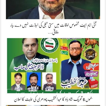
آئی ایم ایف مخصوص اوقات میں سستی بجلی کی اجازت نہیں دے رہا،
وفاقی…
جموں 6 تحریک شاد باد کا عبدالخطیب چودھری کی حمایت کا اعلان