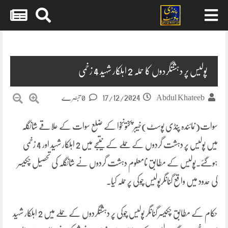
Skip
to
content
پولیس پر دہشتگردوں کا حملہ 2 اہلکار شہید 4 زخمی
17/12/2024
Abdul Khateeb
0 تبصرے
سوات(نمائندہ پنڈی پوسٹ)خیبر پختونخوا کے ضلع سوات کے علاقے شانگلہ
میں پولیس پر دہشت گردوں کے حملے کے نتیجے میں 2 اہلکار شہید اور 4 زخمی
ہوگئے۔پولیس کے مطابق نامعلوم دہشت گردوں نے شانگلہ کی تحصیل چکیسر
کی حدود میں واقع گنانگرپولیس چوکی پر حملہ کیا۔
حکام کے مطابق چکیسر گنانگر پولیس چوکی پر دہشتگردوں کے حملے میں 2 اہلکار شہید