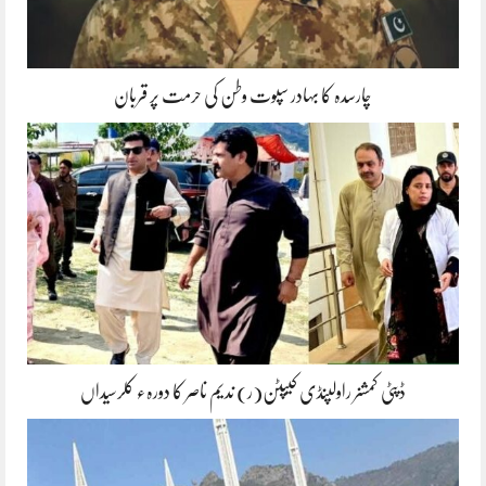
چارسدہ کا بہادر سپوت وطن کی حرمت پر قربان
ڈپٹی کمشنر راولپنڈی کیپٹن(ر) ندیم ناصر کا دورہء کلرسیداں