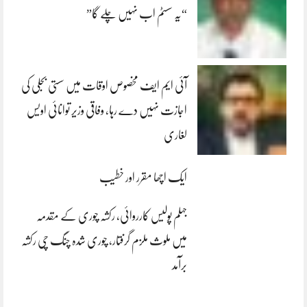
“یہ سسٹم اب نہیں چلے گا”
آئی ایم ایف مخصوص اوقات میں سستی بجلی کی
اجازت نہیں دے رہا، وفاقی وزیر توانائی اویس
لغاری
ایک اچھا مقرر اور خطیب
جہلم پولیس کارروائی، رکشہ چوری کے مقدمہ
میں ملوث ملزم گرفتار، چوری شدہ چنگ چی رکشہ
برآمد