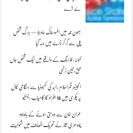
لے اڑے
بھون نلہ میں افسوسناک حادثہ — بزرگ شخص
پلی سے گر کر نالے میں بہہ گیا
کہوٹہ: فائرنگ کے واقعے میں ایک شخص جاں
بحق، تین زخمی
انجینئر قمراسلام راجہ کی کمبوڈیا سے ہنگامی کال
پر چکری میں 16 افراد کا کامیاب ریسکیو
عمران خان سے دوستی ہونے کے باوجود
چودھری نثار نے تحریک انصاف میں شمولیت