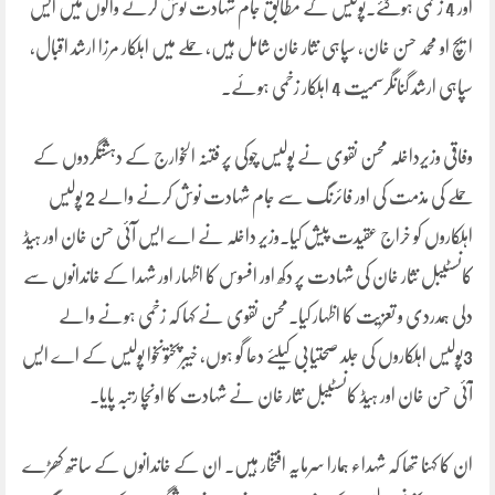
اور 4 زخمی ہوگئے۔پولیس کے مطابق جام شہادت نوش کرنے والوں میں ایس
ایچ او محمد حسن خان، سپاہی نثار خان شامل ہیں، حملے میں اہلکار مرزا ارشد اقبال،
سپاہی ارشد گنانگرسمیت 4 اہلکار زخمی ہوئے۔
وفاقی وزیرداخلہ محسن نقوی نے پولیس چوکی پر فتنہ الخوارج کے دہشتگردوں کے
حملے کی مذمت کی اور فائرنگ سے جام شہادت نوش کرنے والے 2 پولیس
اہلکاروں کو خراج عقیدت پیش کیا۔وزیر داخلہ نے اے ایس آئی حسن خان اور ہیڈ
کانسٹیبل نثار خان کی شہادت پر دکھ اور افسوس کا اظہار اور شہدا کے خاندانوں سے
دلی ہمدردی و تعزیت کا اظہار کیا۔محسن نقوی نے کہا کہ زخمی ہونے والے
3پولیس اہلکاروں کی جلد صحتیابی کیلئے دعا گو ہوں، خیبرپختونخوا پولیس کے اے ایس
آئی حسن خان اور ہیڈ کانسٹیبل نثار خان نے شہادت کا اونچا رتبہ پایا۔
ان کا کہنا تھا کہ شہداء ہمارا سرمایہ افتخار ہیں۔ ان کے خاندانوں کے ساتھ کھڑے