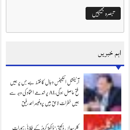
اہم خبریں
آرٹیفشل انٹلیجنس دجال کا فتنہ ہے جس پر ہمیں
فتح حاصل ہو گی،AI پر اندھے اعتماد کی وجہ سے
ہمیں خطرات لاحق ہیں پروفیسر احمد رفیق
کلرسیداں ڈکیتی‘ڈاکو1 کروڑ کے طلائی زیورات