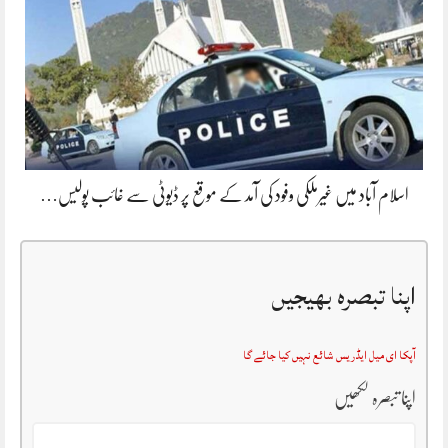
اسلام آباد میں غیرملکی وفود کی آمد کے موقع پر ڈیوٹی سے غائب پولیس…
اپنا تبصرہ بھیجیں
آپکا ای میل ایڈریس شائع نہیں کیا جائے گا
اپنا تبصرہ لکھیں