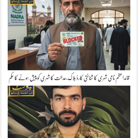
قائداعظم نامی شہری کا شناختی کارڈ بلاک،عدالت کا شہری کو پیش ہونے کا حکم