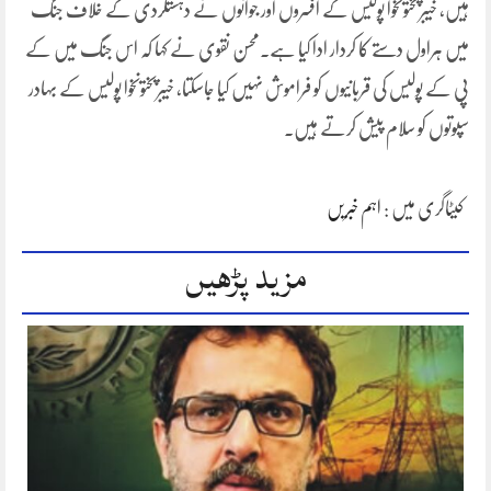
ہیں، خیبرپختونخوا پولیس کے افسروں اور جوانوں نے دہشتگردی کے خلاف جنگ
میں ہراول دستے کا کردار ادا کیا ہے۔محسن نقوی نے کہا کہ اس جنگ میں کے
پی کے پولیس کی قربانیوں کو فراموش نہیں کیا جاسکتا، خیبرپختونخوا پولیس کے بہادر
سپوتوں کو سلام پیش کرتے ہیں۔
کیٹاگری میں :
اہم خبریں
مزید پڑھیں