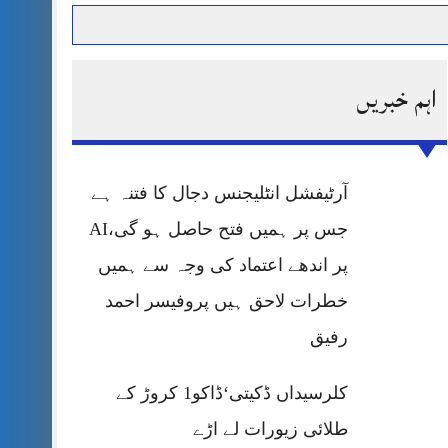
اہم خبریں
حرمت پر قربان
 کی پریس کانفرنس
آرٹیفشل انٹلیجنس دجال کا فتنہ ہے
جس پر ہمیں فتح حاصل ہو گی،AI
پر اندھے اعتماد کی وجہ سے ہمیں
خطرات لاحق ہیں پروفیسر احمد
رفیق
کلرسیداں ڈکیتی‘ڈاکو1 کروڑ کے
طلائی زیورات لے اڑے