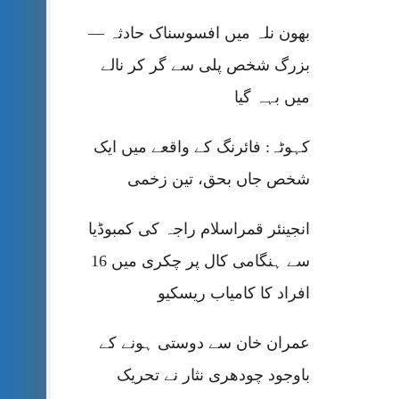
بھون نلہ میں افسوسناک حادثہ —
بزرگ شخص پلی سے گر کر نالے
میں بہہ گیا
کہوٹہ: فائرنگ کے واقعے میں ایک
شخص جاں بحق، تین زخمی
انجینئر قمراسلام راجہ کی کمبوڈیا
سے ہنگامی کال پر چکری میں 16
افراد کا کامیاب ریسکیو
عمران خان سے دوستی ہونے کے
باوجود چودھری نثار نے تحریک