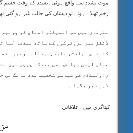
موت تشدد سے واقع ہوئی۔تشدد کے وقت جسم گرم
زخم ٹھنڈے ہوئے تو ذیشان کی حالت غیر ہو گئی تھ
ملزمان میں سب انسپکٹر اسحاق کو پولیس ن
لائنز میں پروٹوکول کے ساتھ بیٹھا لیا ت
کارخاص لیاقت، عابد،عبداللہ وغیرہ تھانہ
جنکی اپنی رہائش بھی جھنڈا چیچی میں ہے
راولپنڈی کی سیاسی شخصیت مدد مانگ لی جس
ڈیرے پر بلایا ۔
کیٹاگری میں :
علاقائی
مزی