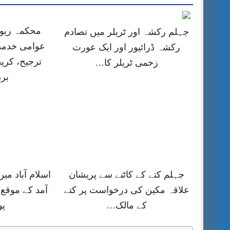
محکمہ ریون
جہلم رکشہ اور ٹریلر میں تصادم
عوامی خدمت
رکشہ ڈرائیور اور ایک عورت
ترجیح، کر
زخمی ٹریلر کا…
بر
جہلم کتے کے کاٹنے سے پریشان
اسلام آباد می
علاقہ مکین کی درخواست پر کتے
آمد کے موقع 
کے مالک…
پ