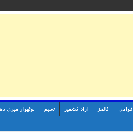
اقوامی
کالمز
آزاد کشمیر
تعلیم
پوٹھوار میری دھ