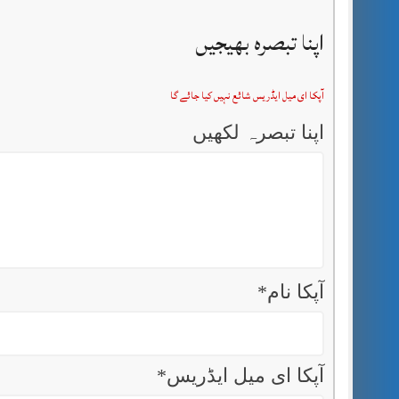
اپنا تبصرہ بھیجیں
آپکا ای میل ایڈریس شائع نہیں کیا جائے گا
اپنا تبصرہ لکھیں
آپکا نام
*
آپکا ای میل ایڈریس
*