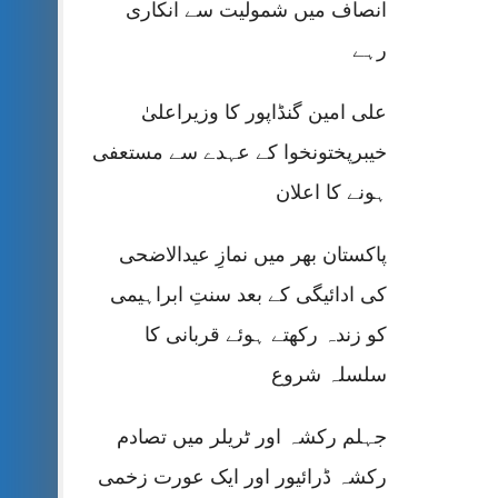
انصاف میں شمولیت سے انکاری
رہے
علی امین گنڈاپور کا وزیراعلیٰ
خیبرپختونخوا کے عہدے سے مستعفی
ہونے کا اعلان
پاکستان بھر میں نمازِ عیدالاضحی
کی ادائیگی کے بعد سنتِ ابراہیمی
کو زندہ رکھتے ہوئے قربانی کا
سلسلہ شروع
جہلم رکشہ اور ٹریلر میں تصادم
رکشہ ڈرائیور اور ایک عورت زخمی