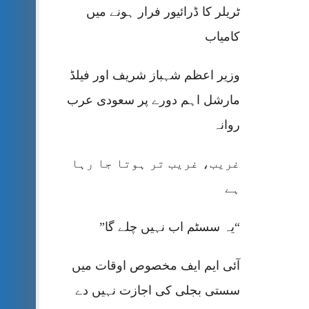
ٹریلر کا ڈرائیور فرار ہونے میں
کامیاب
وزیر اعظم شہباز شریف اور فیلڈ
مارشل اہم دورے پر سعودی عرب
روانہ
غریب، غریب تر ہوتا جا رہا
ہے
“یہ سسٹم اب نہیں چلے گا”
آئی ایم ایف مخصوص اوقات میں
سستی بجلی کی اجازت نہیں دے