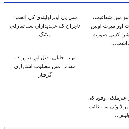
یو میں شفافیت،
سی پی او،راولپنڈی کی انجمن
 اور میرٹ اولین
تاجران کے عہدیداران سے تعارفی
پشن کسی صورت
میٹنگ
داشت…
تھانہ جاتلی ،قتل اور ضرر کے
مقدمہ میں مطلوب اشتہاری
گرفتار
ں غیرملکی وفود کی
پر ڈیوٹی سے غائب
ولیس…