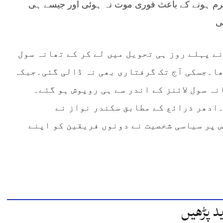
 ہونے کے باعث فوری موت نہ ہوئی اور جیسے ہی
ی
ے پہلے روز ہی تحویل میں لے کر کے تھانہ سول
ھا۔جسکی آج تک گرفتاری بھی نہ ڈالی گئی۔جبکہ
 سول لائنز کے اندر سے ہی روپوش ہو گئے۔
۔ادھر ذرائع کے مطابق سکندر نواز نے
 پر سیاسی شخصیت نے دونوں فریقین کو اپنے
د پڑھیں