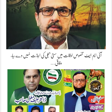
آئی ایم ایف مخصوص اوقات میں سستی بجلی کی اجازت نہیں دے رہا،
وفاقی…