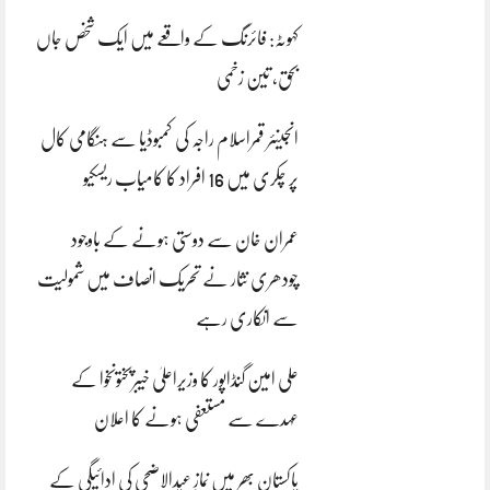
کہوٹہ: فائرنگ کے واقعے میں ایک شخص جاں
بحق، تین زخمی
انجینئر قمراسلام راجہ کی کمبوڈیا سے ہنگامی کال
پر چکری میں 16 افراد کا کامیاب ریسکیو
عمران خان سے دوستی ہونے کے باوجود
چودھری نثار نے تحریک انصاف میں شمولیت
سے انکاری رہے
علی امین گنڈاپور کا وزیراعلیٰ خیبرپختونخوا کے
عہدے سے مستعفی ہونے کا اعلان
پاکستان بھر میں نمازِ عیدالاضحی کی ادائیگی کے