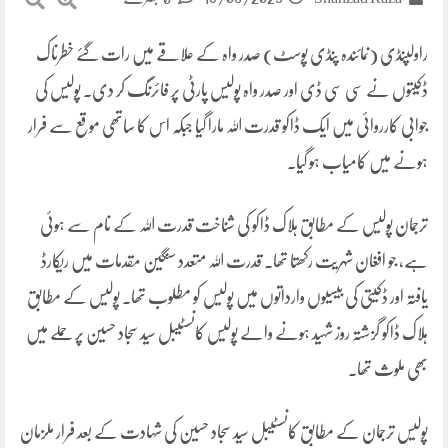
راولپنڈی (نمائندہ پنڈی پوسٹ) صدر واہ کے علاقے میں رات گئے خطرناک
ڈکیتوں نے سی سی ڈی اور صدر واہ پولیس پارٹی پر فائرنگ کر دی۔ پولیس کی
جوابی کارروائی میں ایک ڈاکو قدرت اللہ مارا گیا جبکہ اس کا ساتھی موقع سے فرار
ہونے میں کامیاب ہو گیا۔
ترجمان پولیس کے مطابق ہلاک ڈاکو کی شناخت قدرت اللہ کے نام سے ہوئی
ہے، جو افغان شہریت رکھتا تھا۔ قدرت اللہ متعدد سنگین مقدمات میں ریکارڈ
یافتہ اور ڈکیتی کی بیسیوں وارداتوں میں پولیس کو مطلوب تھا۔ پولیس کے مطابق
ہلاک ڈاکو گزشتہ روز شہید ہونے والے پولیس کانسٹیبل سید سجاد حسین پر حملے میں
بھی ملوث تھا۔
پولیس ترجمان کے مطابق کانسٹیبل سید سجاد حسین کی شہادت کے بعد فرار ملزمان