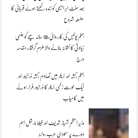
بعد سنتِ ابراہیمی کو زندہ رکھتے ہوئے قربانی کا
سلسلہ شروع
جہلم پولیس کی کارروائی،10 سالہ بچے کو جنسی
زیادتی کا نشانہ بنانے والا ملزم گرفتار،مقدمہ
درج
جہلم رکشہ اور ٹریلر میں تصادم رکشہ ڈرائیور اور
ایک عورت زخمی ٹریلر کا ڈرائیور فرار ہونے
میں کامیاب
وزیر اعظم شہباز شریف اور فیلڈ مارشل اہم
دورے پر سعودی عرب روانہ