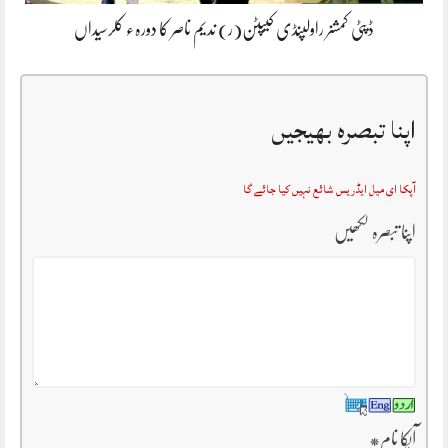
ڈپٹی کمشنر راولپنڈی کیپٹن(ر) ندیم ناصر کا دورہء کلرسیداں
اپنا تبصرہ بھیجیں
آپکا ای میل ایڈریس شائع نہیں کیا جائے گا
اپنا تبصرہ لکھیں
آپکا نام
*