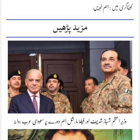
کیٹاگری میں :
اہم خبریں
مزید پڑھیں
وزیر اعظم شہباز شریف اور فیلڈ مارشل اہم دورے پر سعودی عرب روانہ