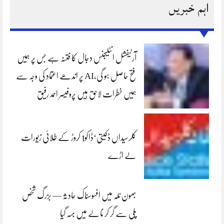
اہم خبریں
آرٹیفشل انٹلیجنس دجال کا فتنہ ہے جس پر ہمیں
فتح حاصل ہو گی،AI پر اندھے اعتماد کی وجہ سے
ہمیں خطرات لاحق ہیں پروفیسر احمد رفیق
کلرسیداں ڈکیتی‘ڈاکو1 کروڑ کے طلائی زیورات
لے اڑے
بھون نلہ میں افسوسناک حادثہ — بزرگ شخص
پلی سے گر کر نالے میں بہہ گیا