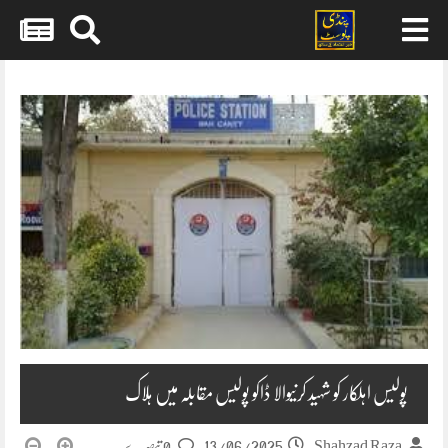
Skip
to
content
پولیس اہلکار کو شہید کرنیوالا ڈاکو پولیس مقابلہ میں ہلاک
13/06/2025
Shahzad Raza
0 تبصرے