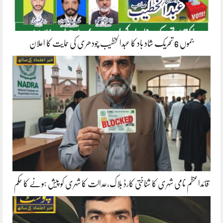
جموں 6 تحریک شاد باد کا عبدالخطیب چودھری کی حمایت کا اعلان
قائداعظم نامی شہری کا شناختی کارڈ بلاک،عدالت کا شہری کو پیش ہونے کا حکم