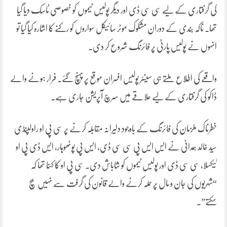
کی گرفتاری کے لیے سی سی ڈی اور دیگر پولیس ٹیموں کو خصوصی ٹاسک دیا گیا
تھا۔ ناکہ بندی کے دوران مشکوک موٹر سائیکل سواروں کو رکنے کا اشارہ کیا گیا تو
انہوں نے پولیس پارٹی پر فائرنگ شروع کر دی۔
واقعے کی اطلاع ملتے ہی سینئر پولیس افسران موقع پر پہنچ گئے۔ فرار ہونے والے
ڈاکو کی گرفتاری کے لیے علاقے میں سرچ آپریشن جاری ہے۔
خطرناک ملزمان کی فائرنگ کے باوجود دلیرانہ مقابلہ کرنے پر سی پی او راولپنڈی
سید خالد ہمدانی نے ایس ایس پی سی سی ڈی، ایس پی پوٹھوہار، ایس ڈی پی او
ٹیکسلا، سی سی ڈی اور پولیس ٹیموں کو شاباش دی۔ سی پی او کا کہنا تھا کہ
“شہریوں کی جان و مال پر حملہ کرنے والے قانون کی گرفت سے نہیں بچ
سکتے”۔