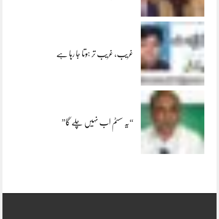
غریب، غریب تر ہوتا جا رہا ہے
“یہ سسٹم اب نہیں چلے گا”