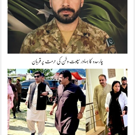
چارسدہ کا بہادر سپوت وطن کی حرمت پر قربان