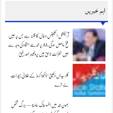
اہم خبریں
آرٹیفشل انٹلیجنس دجال کا فتنہ ہے جس پر ہمیں
فتح حاصل ہو گی،AI پر اندھے اعتماد کی وجہ سے
ہمیں خطرات لاحق ہیں پروفیسر احمد رفیق
کلرسیداں ڈکیتی‘ڈاکو1 کروڑ کے طلائی زیورات
لے اڑے
بھون نلہ میں افسوسناک حادثہ — بزرگ شخص