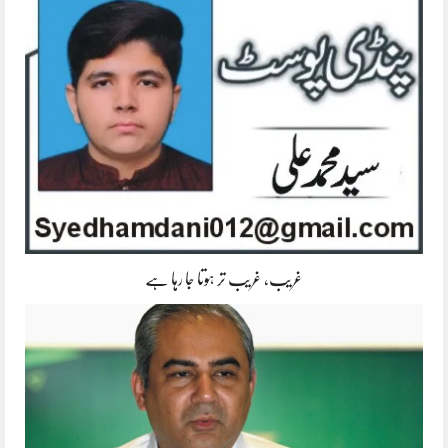
غریب، غریب تر ہوتا جا رہا ہے