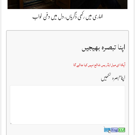
الماری میں رکھی ڈگریاں، دل میں دفن خواب
اپنا تبصرہ بھیجیں
آپکا ای میل ایڈریس شائع نہیں کیا جائے گا
اپنا تبصرہ لکھیں