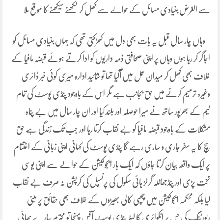
سے الغرض بنیادی مسائل کے حوالے سے کھل کر لکھنے سیکھنے کا موقع ملا
وہاں چار سال قبل یہ بات بھی دل میں کھڑکتی تھی کہ جہاں بنیادی مسائل کو
اجاگر کر رہا ہوں وہاں پر اپنی صحافتی ذمہ داریوں کو ادا کرتے ہوئے قبضہ مافیا کے
خلاف بھی کھل کر میدان عمل میں آگیا تھا تو شائید ادارہ میری کوئی خبر ڈائری
وغیرہ ترمیم کرنے میں حق بجانب ہے مگر اس کے باوجود پنڈی پوسٹ کی تمام
ٹیم کے بھرپور ساتھ نے میرا حوصلہ اور بلند کیا اور ان چار سال میں بے پناہ
مشکلات کے باوجود قبضہ مافیا کو بے نقاب کرتا رہا اور جب تک زندگی ہے حق
سچ کا یہ سفر جاری و ساری رہے گا پنڈی پوسٹ کی کہانی اپنی زبانی کے اختتام
پر ایک واقعہ بیان کرتا جاؤں کہ ایک بار ایجوکیشن کے حوالے سے اپنی یوسی
تخت پڑی اور پنڈجھاٹلہ گرلز ہائی سکول کی پرنسپل کی کرپشن نہ صرف بے نقاب
کیا بلکہ محکمہ ایجوکیشن میں چھپی کالی بھیڑوں کے خلاف بھی حقائق پر مبنی
رپورٹنگ کی جس پر انکوائری کا لیٹر پنڈی پوسٹ آفس پہنچا تو محترم پیارے بھائی