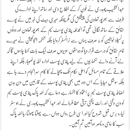
عبدالخطیب چوہدری نے فون کر کے اطلاع دی اور ساتھ اپنے ادارے کی
طرف سے بھرپور تعاون کی پیشکش کی مگر چونکہ میری بیٹ کی خبر میں نے پورے
حقائق کے ساتھ لگائی تھی تو الحمدللہ پنڈی پوسٹ ٹیم کے بھرپور تعاون اور دونوں
پرنسپلز خواتین کو نہ صرف یہاں سے ٹرانسفر کروایا بلکہ محکمہ ایجوکیشن نے میرے
تمام حقائق کو درست قرار دیا تو دوستوں عزیزوں صرف ایک بات کہنا چاہوں گا کہ
نئے آنے والے لکھاریوں کے لیے پنڈی پوسٹ ادارہ خطہ پوٹھوہار بلکہ اپنے
علاقے کے تمام مسائل کو اعلی حکام تک پہچانے کا کام سرانجام دے رہا ہے
بلکہ سوشل میڈیا کے اس دور میں بھی پنڈی پوسٹ کے قارئین میں دن بدن
اضافہ پنڈی پوسٹ ٹیم پر اعتماد کا اظہار ہے دعا ہے کہ اللہ پاک پنڈی پوسٹ ٹیم
کو دن دگنی اور رات چگنی ترقی عطا فرمائے اور عبدالخطیب چوہدری نے جو سفر
گیارہ برس قبل شروع کیا اور اسی طرح رواں دواں رہے پھلتا پھولتا رہا اللہ پاک
سب کا حامی و ناصر ہو آمین ثم آمین۔