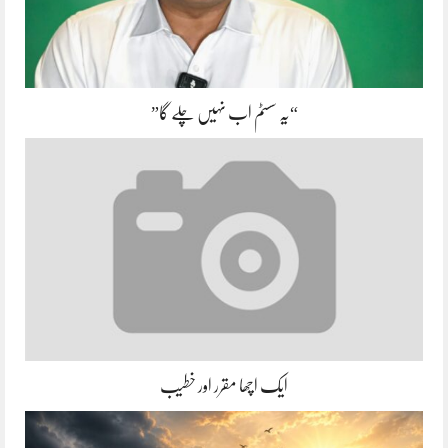
“یہ سسٹم اب نہیں چلے گا”
ایک اچھا مقرر اور خطیب