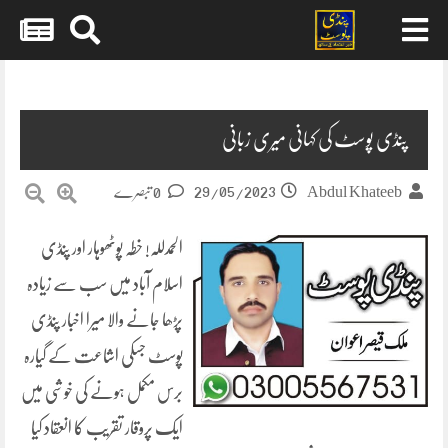
Skip
to
content
پنڈی پوسٹ کی کہانی میری زبانی
29/05/2023
Abdul Khateeb
0 تبصرے
الحمدللہ! خطہ پوٹھوہار اور پنڈی
اسلام آباد میں سب سے زیادہ
پڑھا جانے والا میرا اخبار پنڈی
پوسٹ جسکی اشاعت کے گیارہ
برس مکمل ہونے کی خوشی میں
ایک پروقار تقریب کا انعقاد کیا