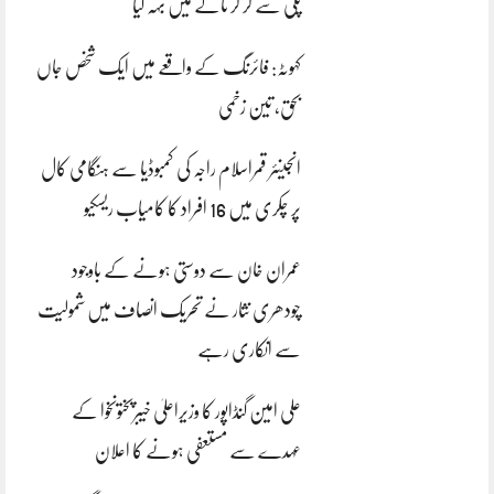
پلی سے گر کر نالے میں بہہ گیا
کہوٹہ: فائرنگ کے واقعے میں ایک شخص جاں
بحق، تین زخمی
انجینئر قمراسلام راجہ کی کمبوڈیا سے ہنگامی کال
پر چکری میں 16 افراد کا کامیاب ریسکیو
عمران خان سے دوستی ہونے کے باوجود
چودھری نثار نے تحریک انصاف میں شمولیت
سے انکاری رہے
علی امین گنڈاپور کا وزیراعلیٰ خیبرپختونخوا کے
عہدے سے مستعفی ہونے کا اعلان