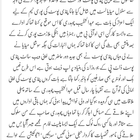
تقاضوں سے مزین پنڈی پوسٹ گورنمنٹ کے قواعد و ضوابط پورا کرنے کی وجہ
سے سنٹرل میڈیا لسٹ میں شامل کیا جانا پنڈی پوسٹ کی پوری ٹیم کے لیے
ایک اعزاز کی بات ہے عبدالخطیب چوہدری کا اس موقع پر کہنا تھا کہ ادارے
سے وابستہ کارکن ای او آئی بی میں رجسٹرڈ ہیں جنکی ملازمت پوری کرنے کے
بعد پنشن بھی ملے گی ان کا کہنا تھا کہ جہاں اخبارات کی جگہ سوشل میڈیا نے
لے لی وہاں پنڈی پوسٹ نے بھی جدید دور حاضر میں اپنی ویب سائٹ پنڈی
پوسٹ ڈاٹ پی کے جو روزانہ کی بنیاد پر اپ ڈیٹ ہوتی ہے اس طرح فیس
بک اور ٹوئٹر پر بھی صارفین کو باخبر رکھا جاتا ہے بات کروں پنڈی پوسٹ کی اپنی
کہانی کی تو آج سے تقریباً چار سال قبل عبدالخطیب چوہدری کے ساتھ پہلی
ملاقات میں ہی گرویدہ ہو گیا اور دلی خواہش پیدا ہوئی کہ جہاں باقی اداروں میں
اپنے علاقے کے مسائل اجاگر کر رہا تھا وہاں چوہدری صاحب کے حسن سلوک
سے متاثر اور بنا کسی روک ٹوک کے ایک ایسا پلیٹ فارم مجھے میسر آگیا جس میں
علاقے کی نامور شخصیات کا کردار بجلی‘سوئی گیس‘ سڑکیں‘ ایجوکیشن کے حوالے