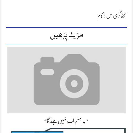
کیٹاگری میں :
کالم
مزید پڑھیں
“یہ سسٹم اب نہیں چلے گا”