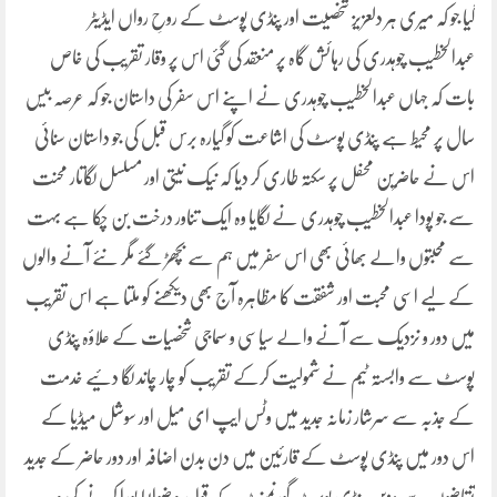
گیا جو کہ میری ہر دلعزیز شخصیت اور پنڈی پوسٹ کے روحِ رواں ایڈیٹر
عبدالخطیب چوہدری کی رہائش گاہ پر منعقد کی گئی اس پر وقار تقریب کی خاص
بات کہ جہاں عبدالخطیب چوہدری نے اپنے اس سفر کی داستان جو کہ عرصہ بیس
سال پر محیط ہے پنڈی پوسٹ کی اشاعت کو گیارہ برس قبل کی جو داستان سنائی
اس نے حاضرین محفل پر سکتہ طاری کر دیا کہ نیک نیتی اور مسلسل لگاتار محنت
سے جو پودا عبدالخطیب چوہدری نے لگایا وہ ایک تناور درخت بن چکا ہے بہت
سے محبتوں والے بھائی بھی اس سفر میں ہم سے بچھڑ گئے مگر نئے آنے والوں
کے لیے اسی محبت اور شفقت کا مظاہرہ آج بھی دیکھنے کو ملتا ہے اس تقریب
میں دور و نزدیک سے آنے والے سیاسی و سماجی شخصیات کے علاؤہ پنڈی
پوسٹ سے وابستہ ٹیم نے شمولیت کرکے تقریب کو چار چاند لگا دئیے خدمت
کے جذبہ سے سرشار زمانہ جدید میں وٹس ایپ ای میل اور سوشل میڈیا کے
اس دور میں پنڈی پوسٹ کے قارئین میں دن بدن اضافہ اور دور حاضر کے جدید