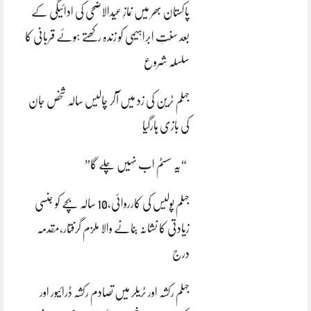
پاکستان بھر میں نمازِ عیدالاضحی کی ادائیگی کے
بعد سنتِ ابراہیمی کو زندہ رکھتے ہوئے قربانی کا
سلسلہ شروع
جہلم ٹرین کی زد میں آکر چالیس سالہ شخص جان
کی بازی ہارگیا
“یہ سسٹم اب نہیں چلے گا”
جہلم پولیس کی کارروائی،10 سالہ بچے کو جنسی
زیادتی کا نشانہ بنانے والا ملزم گرفتار،مقدمہ
درج
جہلم رکشہ اور ٹریلر میں تصادم رکشہ ڈرائیور اور