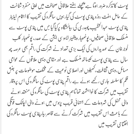
پوسٹ کا تذکرہ ضرور ہوتا ہے پچھلے ہفتے علاقائی صحافت میں اپنی منفرد شناخت
کے حامل ہفت روزہ پنڈی پوسٹ کی گیارہویں سالگرہ کی تقریب کا اہتمام ایڈیٹر
پنڈی پوسٹ عبدالخطیب چوہدری کی رہائشگاہ پرکیا گیا جس میں پنڈی پوسٹ سے
منسلک علاقائی صحافیوں، پوٹھوہار ویلفیئر ایسوسی ایشن کے صدر، پوٹھوہار کلب
گوجرخان کے عہد یداروں کی ایک بڑی تعداد نے شرکت کی راقم بھی عرصہ چھ
سال سے پنڈی پوسٹ کیساتھ منسلک ہے اور مقامی دیہی علاقوں کے عوامی
مسائل،دیہی ثقافت،کھیلوں اور اصلاحی نوعیت کے مختلف موضوعات پر جنش
قلم کا سلسلہ جاری رکھے ہوئے ہے راقم پنڈی پوسٹ کی سالگرہ کی اس پروقار
تقریب میں شرکت کا خواہشمند تھا تاہم پنڈی پوسٹ کی سالگرہ کی منعقد ہونے
والی محفل کی شروعات کے انتہائی قریب پڑوس میں ہونے والی اچانک فوتگی
کے باعث اس تقریب میں شرکت کرنے سے قاصر رہا،پنڈی پوسٹ سالگرہ کی
افتتاحی تقریب میں