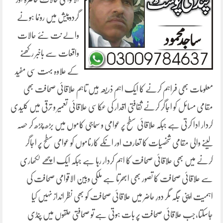
گردوپیش میں رونما ہونے
والے نت نئے حالات
واقعات سے باخبر رکھنے
کے علاوہ بہت سی مفید
معلومات بھی فراہم کرنے کا ایک اہم ذریعہ ہیں تاہم علاقائی صحافت بھی
مقامی مسائل کو اجاگر کرنے ثقافتی اقدار کی عکاسی علاقائی تعمیر و ترقی میں کلیدی
کردار ادا کرتی ہے جبکہ علاقائی سطح پر عوامی و سماجی کاموں میں بڑھ چڑھ کر حصہ
لینے والی مقامی شخصیات کا تعارف اور انکے کارناموں کو عوامی سطح پر اجاگر
کرنے میں بھی علاقائی صحافت کا اہم کردار رہا ہے جبکہ ایک اچھے لکھاری
سے علاقائی صحافت کا تصور بھی ابھرتا ہے ملکی وبین الاقوامی صحافت کی
اہمیت اپنی جگہ مگر دورِ حاضر میں علاقائی صحافت کو بھی نظر انداز نہیں کیا
جاسکتا،جب علاقائی صحافت پر بات ہوتی ہے تو صحافتی حلقوں میں پنڈی