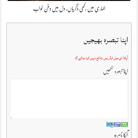
الماری میں رکھی ڈگریاں، دل میں دفن خواب
اپنا تبصرہ بھیجیں
آپکا ای میل ایڈریس شائع نہیں کیا جائے گا
اپنا تبصرہ لکھیں
آپکا نام
*