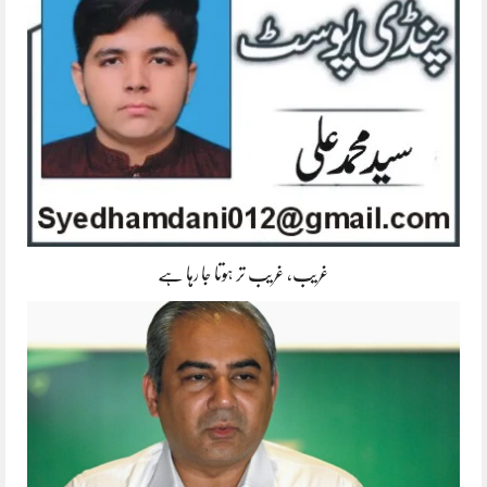
غریب، غریب تر ہوتا جا رہا ہے