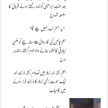
بعد سنتِ ابراہیمی کو زندہ رکھتے ہوئے قربانی کا
سلسلہ شروع
“یہ سسٹم اب نہیں چلے گا”
جہلم پولیس کی کارروائی،10 سالہ بچے کو جنسی
زیادتی کا نشانہ بنانے والا ملزم گرفتار،مقدمہ
درج
جہلم رکشہ اور ٹریلر میں تصادم رکشہ ڈرائیور اور
ایک عورت زخمی ٹریلر کا ڈرائیور فرار ہونے
میں کامیاب