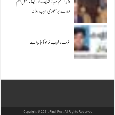
وزیر اعظم شہباز شریف اور فیلڈ مارشل اہم
دورے پر سعودی عرب روانہ
غریب، غریب تر ہوتا جا رہا ہے
Copyright © 2021, Pindi Post All Rights Reserved.