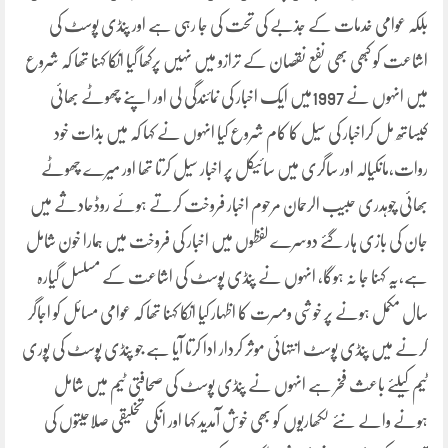
بلکہ عوامی خدمات کے جذبے کی تحت کی جا رہی ہے اور پنڈی پوسٹ کی
اشاعت کو کبھی بھی نفع نقصان کے ترازو میں نہیں پرکھا گیا انکا کہنا تھا کہ شروع
میں انہوں نے 1997میں ایک اخبار کی نمائندگی لی اور اپنے چھوٹے بھائی
کیساتھ مل کراخبار کی سیل کا کام شروع کیا انہوں نے کہا کہ میں بذات خود
روات،مانکیالہ اور ساگری میں سائیکل پر اخبار سیل کرتا تھا اور میرے چھوٹے
بھائی چوہدری حبیب الرحمان مرحوم اخبار فروخت کرتے ہوئے روڈحادثے میں
جان کی بازی ہار گئے دوسرے لفظوں میں اخبار کی فروخت میں ہمارا خون شامل
ہے،یہ کہنا جا نہ ہوگا، انہوں نے پنڈی پوسٹ کی اشاعت کے مسلسل گیارہ
سال مکمل ہونے پر خوشی ومسرت کا اظہار کیا انکا کہنا تھا کہ عوامی مسائل کو اجاگر
کرنے میں پنڈی پوسٹ انتہائی موثر کردار ادا کرتا آیا ہے جو پنڈی پوسٹ کی پوری
ٹیم کیلئے باعث فخر ہے انہوں نے پنڈی پوسٹ کی صحافتی ٹیم میں شامل
ہونے والے نئے لکھاریوں کو بھی خوش آمدید کہا اور انکی تخلیقی صلاحیتوں کی