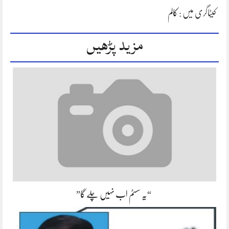
کیٹاگری میں :
کالم
مزید پڑھیں
“یہ سسٹم اب نہیں چلے گا”