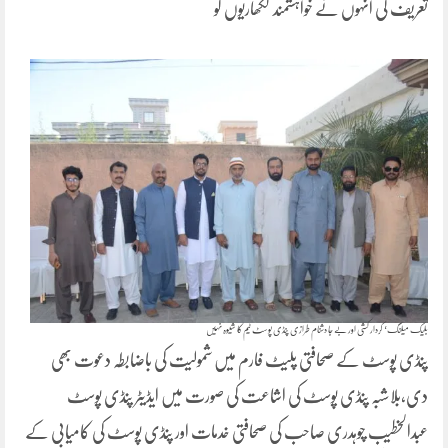
تعریف کی انہوں نے خواہشمند لکھاریوں کو
بلیک میلنگ‘ کردار کشی اور بے جا دشنام طرازی پنڈی پوسٹ ٹیم کا شیوہ نہیں
پنڈی پوسٹ کے صحافتی پلیٹ فارم میں شمولیت کی باضابطہ دعوت بھی
دی،بلاشبہ پنڈی پوسٹ کی اشاعت کی صورت میں ایڈیٹر پنڈی پوسٹ
عبدالخطیب چوہدری صاحب کی صحافتی خدمات اور پنڈی پوسٹ کی کامیابی کے