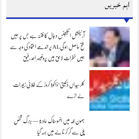
اہم خبریں
آرٹیفشل انٹلیجنس دجال کا فتنہ ہے جس پر ہمیں
فتح حاصل ہو گی،AI پر اندھے اعتماد کی وجہ سے
ہمیں خطرات لاحق ہیں پروفیسر احمد رفیق
کلرسیداں ڈکیتی‘ڈاکو1 کروڑ کے طلائی زیورات
لے اڑے
بھون نلہ میں افسوسناک حادثہ — بزرگ شخص
پلی سے گر کر نالے میں بہہ گیا