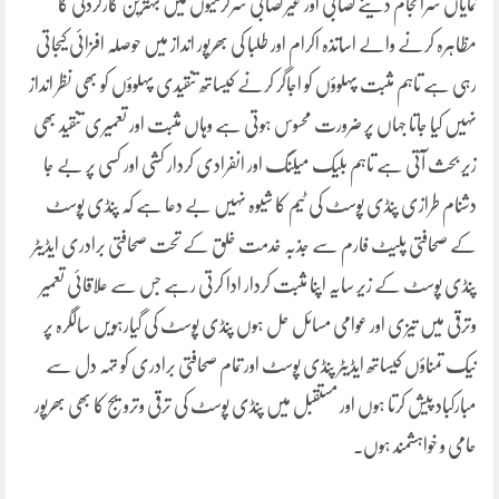
نمایاں سرانجام دینے نصابی اور غیر نصابی سرگرمیوں میں بہترین کارکردگی کا
مظاہرہ کرنے والے اساتذہ اکرام اور طلبا کی بھرپور انداز میں حوصلہ افزائی کیجاتی
رہی ہے تاہم مثبت پہلوؤں کو اجاگر کرنے کیساتھ تنقیدی پہلوؤں کو بھی نظر انداز
نہیں کیا جاتا جہاں پر ضرورت محسوس ہوتی ہے وہاں مثبت اور تعمیری تنقید بھی
زیر بحث آتی ہے تاہم بلیک میلنگ اور انفرادی کردار کشی اور کسی پر بے جا
دشنام طرازی پنڈی پوسٹ کی ٹیم کا شیوہ نہیں بے دعا ہے کہ پنڈی پوسٹ
کے صحافتی پلیٹ فارم سے جذبہ خدمت خلق کے تحت صحافتی برادری ایڈیٹر
پنڈی پوسٹ کے زیر سایہ اپنا مثبت کردار ادا کرتی رہے جس سے علاقائی تعمیر
وترقی میں تیزی اور عوامی مسائل حل ہوں پنڈی پوسٹ کی گیارہویں سالگرہ پر
نیک تمناؤں کیساتھ ایڈیٹر پنڈی پوسٹ اور تمام صحافتی برادری کو تہہ دل سے
مبارکباد پیش کرتا ہوں اور مستقبل میں پنڈی پوسٹ کی ترقی وترویج کا بھی بھرپور
حامی و خواہشمند ہوں۔