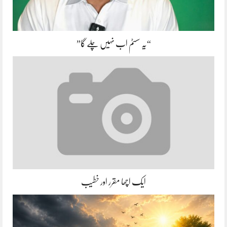
“یہ سسٹم اب نہیں چلے گا”
ایک اچھا مقرر اور خطیب