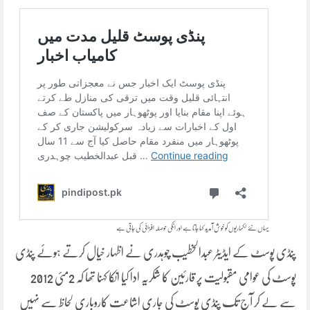
یہاں نئے لکھاریوں کو خوش آمدید کہا جاتا ہے اور انکی حوصلہ افزائی کی جاتی ہے
پنڈی پوسٹ کے ایڈیٹر عبدالخطیب چوہدری نے اظہار خیال کرتے ہوئے پنڈی
پوسٹ کی عوامی مقبولیت پر قارئین کا شکریہ ادا کیا انکا کہنا تھا کہ 2مئی 2012
سے لے کر آج تک پنڈی پوسٹ کی جاری اشاعت کاروباری لحاظ سے نہیں