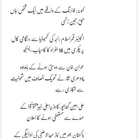
کہوٹہ: فائرنگ کے واقعے میں ایک شخص جاں
بحق، تین زخمی
انجینئر قمراسلام راجہ کی کمبوڈیا سے ہنگامی کال
پر چکری میں 16 افراد کا کامیاب ریسکیو
عمران خان سے دوستی ہونے کے باوجود
چودھری نثار نے تحریک انصاف میں شمولیت
سے انکاری رہے
علی امین گنڈاپور کا وزیراعلیٰ خیبرپختونخوا کے
عہدے سے مستعفی ہونے کا اعلان
پاکستان بھر میں نمازِ عیدالاضحی کی ادائیگی کے