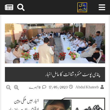
Skip
to
content
پنڈی پوسٹ منفرد شناخت کا حامل اخبار
17/05/2023
Abdul Khateeb
0 تبصرے
اخبار ہمیں ملکی وبین
الاقوامی حالات حاضرہ اور