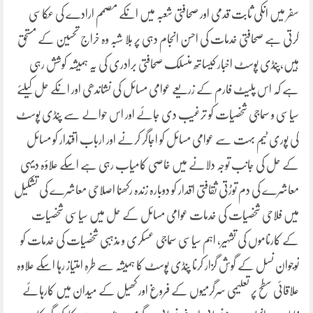
سفر میں انکی ثابت قدمی اور صحافتی شعبہ میں انکے مصمم ارادے کی عکاسی
کرتی ہے صحافتی خدمات کی احسن انجام دہی پر بلا شبہ وہ خراج تحسین کے مستحق
ہیں،پنڈی پوسٹ اخبار کیساتھ منسلک صحافتی برادری کی یہ ہمیشہ کوشش رہی
ہے کہ اس پلیٹ فارم کے زریعے عوامی مسائل کی نشاندھی اور انکے حل کیلئے
سیاسی و سماجی شخصیات کو ترغیب دی جائے اور اس حوالے سے پنڈی پوسٹ
کی پوری ٹیم بہت سے عوامی مسائل کو اجاگر کرنے اور ارباب اقتدار کو مسائل
کے حل کی جانب توجہ دلانے میں خاصی کامیاب رہی ہے اسکے علاؤہ دیہی
معاشرے کی دم توڑتی ثقافتی اقدار کو دوبارہ زندہ رکھنا اصلاحی معاشرے کی تشکیل
میں فلاحی شخصیات کی خدمات عوامی مسائل کے حل میں سیاسی شخصیات
کے کارناموں کی تشہیر، اہم سیاسی سماجی عسکری و مذہبی شخصیات کی خدمات کو
نوجوان نسل کے گوش گزار کرنا پنڈی پوسٹ کا ہمیشہ سے طرہ امتیاز رہا اسکے علاوہ
علاقائی سطح پر تعلیمی سرگرمیوں کے فروغ اور کھیل کے میدان میں کارہائے