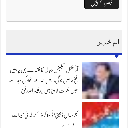
اہم خبریں
آرٹیفشل انٹلیجنس دجال کا فتنہ ہے جس پر ہمیں
فتح حاصل ہو گی،AI پر اندھے اعتماد کی وجہ سے
ہمیں خطرات لاحق ہیں پروفیسر احمد رفیق
کلرسیداں ڈکیتی‘ڈاکو1 کروڑ کے طلائی زیورات
لے اڑے