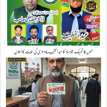
جموں 6 تحریک شاد باد کا عبدالخطیب چودھری کی حمایت کا اعلان