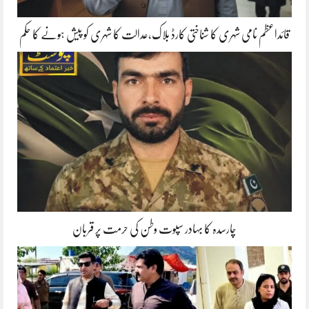
قائداعظم نامی شہری کا شناختی کارڈ بلاک،عدالت کا شہری کو پیش ہونے کا حکم
چارسدہ کا بہادر سپوت وطن کی حرمت پر قربان