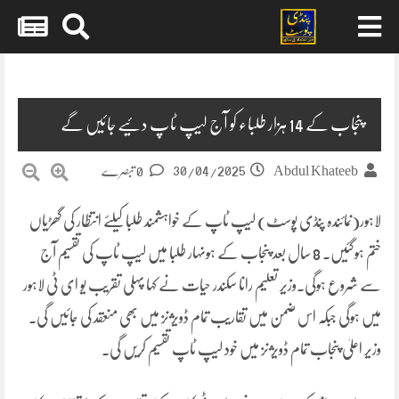
Skip
to
content
پنجاب کے 14 ہزار طلباء کو آج لیپ ٹاپ دئیے جائیں گے
30/04/2025
Abdul Khateeb
0 تبصرے
لاہور(نمائندہ پنڈی پوسٹ) لیپ ٹاپ کے خواہشمند طلبا کیلئے انتظار کی گھڑیاں
ختم ہوگئیں۔ 8 سال بعد پنجاب کے ہونہار طلبا میں لیپ ٹاپ کی تقسیم آج
سے شروع ہوگی۔وزیر تعلیم رانا سکندر حیات نے کہا پہلی تقریب یو ای ٹی لاہور
میں ہوگی جبکہ اس ضمن میں تقاریب تمام ڈویژنز میں بھی منعقد کی جائیں گی۔
وزیر اعلیٰ پنجاب تمام ڈویژنز میں خود لیپ ٹاپ تقسیم کریں گی۔