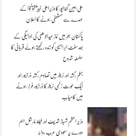
علی امین گنڈاپور کا وزیراعلیٰ خیبرپختونخوا کے
عہدے سے مستعفی ہونے کا اعلان
پاکستان بھر میں نمازِ عیدالاضحی کی ادائیگی کے
بعد سنتِ ابراہیمی کو زندہ رکھتے ہوئے قربانی کا
سلسلہ شروع
جہلم رکشہ اور ٹریلر میں تصادم رکشہ ڈرائیور اور
ایک عورت زخمی ٹریلر کا ڈرائیور فرار ہونے
میں کامیاب
وزیر اعظم شہباز شریف اور فیلڈ مارشل اہم
دورے پر سعودی عرب روانہ