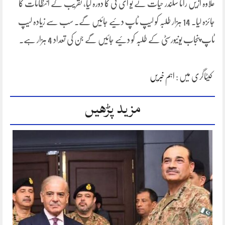
علاوہ ازیں رانا سکندر حیات نے یو ای ٹی کا دورہ کیا، تقریب کے انتظامات کا
جائزہ لیا۔ 14 ہزار طلبہ کو لیپ ٹاپ دئیے جائیں گے۔ سب سے زیادہ لیپ
ٹاپ پنجاب یونیورسٹی کے طلبہ کو دئیے جائیں گے جن کی تعداد 4 ہزار ہے۔
کیٹاگری میں :
اہم خبریں
مزید پڑھیں