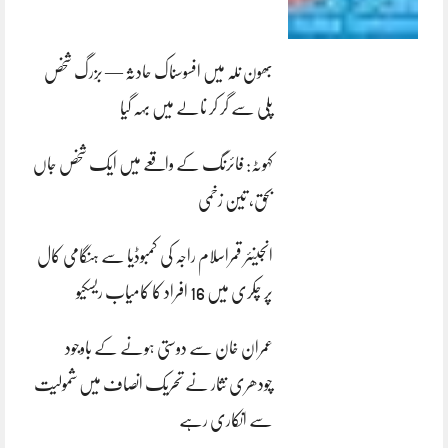
بھون نلہ میں افسوسناک حادثہ — بزرگ شخص
پلی سے گر کر نالے میں بہہ گیا
کہوٹہ: فائرنگ کے واقعے میں ایک شخص جاں
بحق، تین زخمی
انجینئر قمراسلام راجہ کی کمبوڈیا سے ہنگامی کال
پر چکری میں 16 افراد کا کامیاب ریسکیو
عمران خان سے دوستی ہونے کے باوجود
چودھری نثار نے تحریک انصاف میں شمولیت
سے انکاری رہے