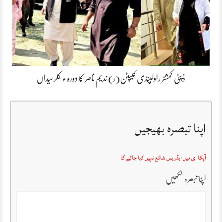
ڈپٹی کمشنر راولپنڈی کیپٹن(ر) ندیم ناصر کا دورہء کلرسیداں
اپنا تبصرہ بھیجیں
آپکا ای میل ایڈریس شائع نہیں کیا جائے گا
اپنا تبصرہ لکھیں