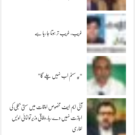
غریب، غریب تر ہوتا جا رہا ہے
“یہ سسٹم اب نہیں چلے گا”
آئی ایم ایف مخصوص اوقات میں سستی بجلی کی
اجازت نہیں دے رہا، وفاقی وزیر توانائی اویس
لغاری