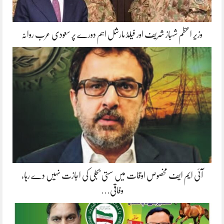
وزیر اعظم شہباز شریف اور فیلڈ مارشل اہم دورے پر سعودی عرب روانہ
آئی ایم ایف مخصوص اوقات میں سستی بجلی کی اجازت نہیں دے رہا،
وفاقی…