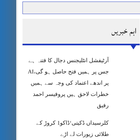
اہم خبریں
حرمت پر قربان
 کی پریس کانفرنس
آرٹیفشل انٹلیجنس دجال کا فتنہ ہے
جس پر ہمیں فتح حاصل ہو گی،AI
پر اندھے اعتماد کی وجہ سے ہمیں
خطرات لاحق ہیں پروفیسر احمد
رفیق
کلرسیداں ڈکیتی‘ڈاکو1 کروڑ کے
طلائی زیورات لے اڑے