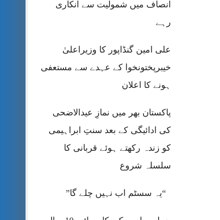
انصاف میں شمولیت سے انکاری
رہے
علی امین گنڈاپور کا وزیراعلیٰ
خیبرپختونخوا کے عہدے سے مستعفی
ہونے کا اعلان
پاکستان بھر میں نمازِ عیدالاضحی
کی ادائیگی کے بعد سنتِ ابراہیمی
کو زندہ رکھتے ہوئے قربانی کا
سلسلہ شروع
“یہ سسٹم اب نہیں چلے گا”