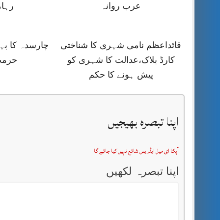
عرب روانہ
رہا،
قائداعظم نامی شہری کا شناختی
چارسدہ کا ب
کارڈ بلاک،عدالت کا شہری کو
حرمت
پیش ہونے کا حکم
اپنا تبصرہ بھیجیں
آپکا ای میل ایڈریس شائع نہیں کیا جائے گا
اپنا تبصرہ لکھیں