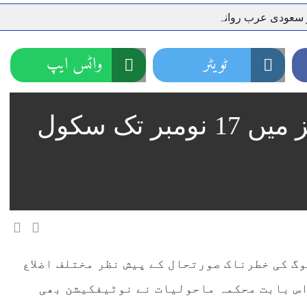
ر سعودی عرب روانہ
نہیں دے رہا، وفاقی وزیر توانائی اویس لغاری
جموں 6 تحریک شاد باد کا عبدالخطیب چودھری کی حمایت کا اعلان
ٹویٹر
واٹس ایپ
 شہری کو پیش ہونے کا حکم
چارسدہ کا بہادر سپوت وطن کی 
رسیداں
خلاف سخت ایکشن، 2 اے ایس آئی سمیت 12 اہلکاروں کو نوکری سے فارغ کردیا گیا۔
پنجاب کے مختلف ڈویژنز میں 17 نومبر تک سکول
ر انداز متاثرین
اسسٹنٹ کمشنر کلرسیداں سیدہ زینب حسین
اتھ سپردِ خاک
وگ کی خطرناک صورتحال کے پیش نظر مختلف اضلاع
۔اس بابت محکمہ ماحولیات نے نوٹیفکیشن بھی