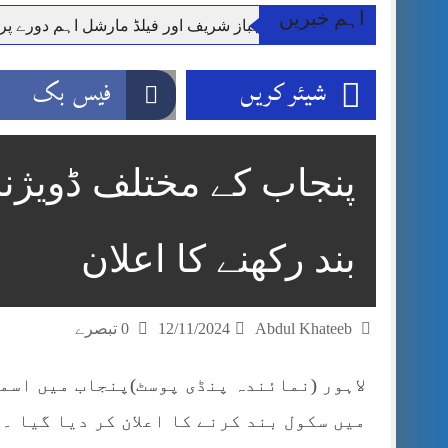
اہم خبریں
وزیر اعظم شہباز شریف اور فیلڈ مارشل اہم دورے پ
آئی ایم ایف مخصوص اوقات میں سستی بجلی کی اجازت 
شیئر کریں
فیس بک
قائداعظم نامی شہری کا شناختی کارڈ بلاک،عدالت کا
ڈپٹی کمشنر راولپنڈی کیپٹن(ر) ندیم ناصر کا دورہء کل
اسلام آباد میں غیرملکی وفود کی آمد کے موقع پر ڈیوٹی سے غائب پولیس اہلکاروں کی
مون سون بارشیں، لینڈ سلائیڈنگ اور کوٹلی ستیاں کے نظ
شہید گر وپ کیپٹنعاصم طارق مکمل فوجی اعزاز کے س
بند رکھنے کا اعلان
Abdul Khateeb
12/11/2024
0 تبصرے
لاہور (نمائندہ پنڈی پوسٹ)پنجاب میں اسم
میں سکول بند کرنے کا اعلان کر دیا گیا 