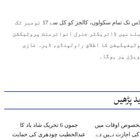
تفصیلات کے مطابق پنجاب میں پہلی تا بارہویں کلاس تک تمام سکولوں، کالجز کو کل سے 17 نومبر تک
لسلے میں ڈائریکٹر جنرل انوائرمنٹ پروٹیکشن
وٹیفیکیشن کا اطلاق راولپنڈی، ڈیرہ غازی
یژن پر ہوگا۔
د پڑھیں
 مخصوص اوقات میں
جموں 6 تحریک شاد باد کا
ی اجازت نہیں دے
عبدالخطیب چودھری کی حمایت