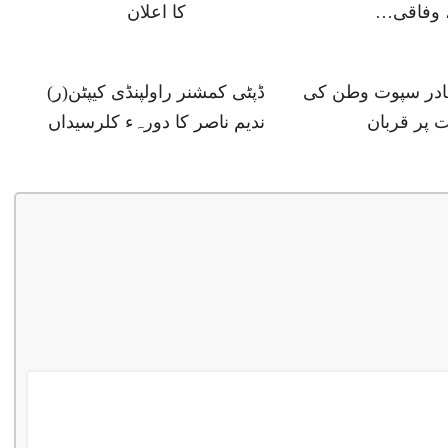
 وفاقی…
کا اعلان
ہادر سپوت وطن کی
ڈپٹی کمشنر راولپنڈی کیپٹن(ر)
 پر قربان
ندیم ناصر کا دورہء کلرسیداں