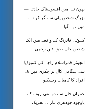
بھون نلہ میں افسوسناک حادثہ —
بزرگ شخص پلی سے گر کر نالے
میں بہہ گیا
کہوٹہ: فائرنگ کے واقعے میں ایک
شخص جاں بحق، تین زخمی
انجینئر قمراسلام راجہ کی کمبوڈیا
سے ہنگامی کال پر چکری میں 16
افراد کا کامیاب ریسکیو
عمران خان سے دوستی ہونے کے
باوجود چودھری نثار نے تحریک