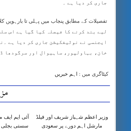
جاری کر دیا ہے ۔
لیے بند کرنے کا فیصلہ کیا گیا ہے اس س
ایجنسی نے نوٹیفکیشن جاری کر دیا ہے ۔ن
خان، بہاولپور، ساہیوال اور سرگودھا ڈو
کیٹاگری میں :
اہم خبریں
مزی
وزیر اعظم شہباز شریف اور فیلڈ
آئی ایم ایف
مارشل اہم دورے پر سعودی
سستی بجلی ک