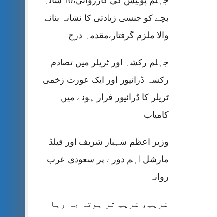
جہلم پولیس کی کارروائی،10 سالہ
بچے کو جنسی زیادتی کا نشانہ بنانے
والا ملزم گرفتار،مقدمہ درج
جہلم رکشہ اور ٹریلر میں تصادم
رکشہ ڈرائیور اور ایک عورت زخمی
ٹریلر کا ڈرائیور فرار ہونے میں
کامیاب
وزیر اعظم شہباز شریف اور فیلڈ
مارشل اہم دورے پر سعودی عرب
روانہ
غریب، غریب تر ہوتا جا رہا