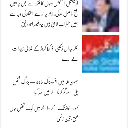
آرٹیفشل انٹلیجنس دجال کا فتنہ ہے جس پر ہمیں
فتح حاصل ہو گی،AI پر اندھے اعتماد کی وجہ سے
ہمیں خطرات لاحق ہیں پروفیسر احمد رفیق
کلرسیداں ڈکیتی‘ڈاکو1 کروڑ کے طلائی زیورات
لے اڑے
بھون نلہ میں افسوسناک حادثہ — بزرگ شخص
پلی سے گر کر نالے میں بہہ گیا
کہوٹہ: فائرنگ کے واقعے میں ایک شخص جاں
بحق، تین زخمی