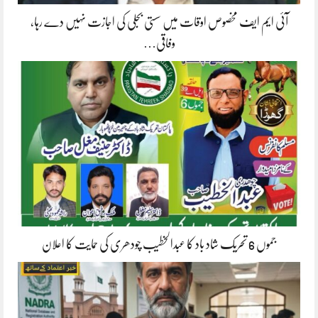
آئی ایم ایف مخصوص اوقات میں سستی بجلی کی اجازت نہیں دے رہا،
وفاقی…
جموں 6 تحریک شاد باد کا عبدالخطیب چودھری کی حمایت کا اعلان