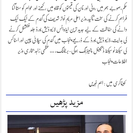
حکم،صوبے بھر میں روٹی اور نان کی قیمتوں کو قابو میں رکھنے اور عوام کو سستا آٹا
فراہم کرنے کی سخت تاکید،وزیر اعلی مریم نواز شریف کی گندم کے ایک ایک
دانے کی حفاظت کے لیے جدید ترین ایڈوانس لائیو ڈیش بورڈ جلد فنکشنل کرنے
کی ہدایت،لائیو ڈیش بورڈ کے ذریعے پنجاب میں گندم کی سپلائی چین اور اسٹاکس
کی سیکنڈ ٹو سیکنڈ ڈیجیٹل مانیٹرنگ ہوگی-بریفنگ، ،،، عظمی زاہد بخاری وزیر
اطلاعات پنجاب
کیٹاگری میں :
اہم خبریں
مزید پڑھیں