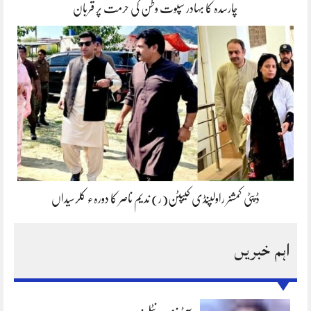
چارسدہ کا بہادر سپوت وطن کی حرمت پر قربان
ڈپٹی کمشنر راولپنڈی کیپٹن(ر) ندیم ناصر کا دورہء کلرسیداں
اہم خبریں