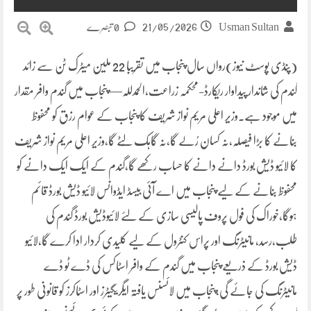
21/05/2026
Usman Sultan
0 تبصرے
(پنڈی پوسٹ نیوز)رواں سال پنجاب میں تقریبا 22 ملین میٹرک ٹن سے زائد
گندم کی شاندار پیداوار ریکارڈ-محکمہ زراعت,الحمدللہ— پنجاب میں گندم وافر مقدار
میں موجود ہے۔وزیر اعلی مریم نواز شریف کا پنجاب کے عوام رزق کو محفوظ
بنانے کا بڑا فیصلہ،نہ کسان رُلے گا،نہ گاہک لُٹے گا،وزیر اعلی مریم نواز شریف
کا لائیو ڈیش بورڈ دانے دانے کا حساب رکھے گا،گندم کے ایک ایک دانے کو
محفوظ بنانے کے لیے پنجاب میں اے آئی بیسڈ ایڈوانس لائیو ڈیش بورڈ قائم
ہوگا،خوراک کی فول پروف پالیسی سازی کے لئے لائیوڈیش بورڈ گندم کی
طلب،رسد، مانیٹرنگ اور پراس کنٹرول کے لیے کلیدی کردار ادا کرے گا،لائیو
ڈیش بورڈ کے ذریعے پنجاب میں گندم کے وافر اسٹاکس کی ڈے ٹو ڈے
مانیٹرنگ کی جائے گی،پنجاب میں لائسنس یافتہ ایگریگیٹرز اور اسٹاکرز کو قانونی طور پر