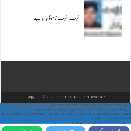
غریب، غریب تر ہوتا جا رہا ہے
Copyright © 2021, Pindi Post All Rights Reserved.
// Show Author Image with Author Name in UrduPaper Theme function
urdu_paper_author_image_with_name($content) { if (is_single()) { $author_id =
get_the_author_meta('ID'); $author_name = get_the_author(); $author_avatar = get_avatar($author_id, 48);
// 48px size image $author_html = '
' . $author_name . '
' . $author_avatar . '