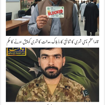
قائداعظم نامی شہری کا شناختی کارڈ بلاک،عدالت کا شہری کو پیش ہونے کا حکم