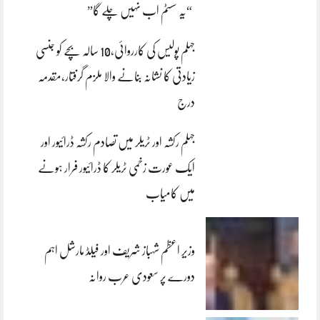
“یہ سسٹم اب نہیں چلے گا”
جہلم پولیس کی کارروائی،10 سالہ بچے کو جنسی
زیادتی کا نشانہ بنانے والا ملزم گرفتار،مقدمہ
درج
جہلم رکشہ اور ٹریلر میں تصادم رکشہ ڈرائیور اور
ایک عورت زخمی ٹریلر کا ڈرائیور فرار ہونے
میں کامیاب
وزیر اعظم شہباز شریف اور فیلڈ مارشل اہم
دورے پر سعودی عرب روانہ