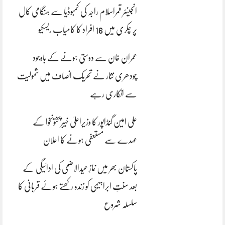
انجینئر قمراسلام راجہ کی کمبوڈیا سے ہنگامی کال
پر چکری میں 16 افراد کا کامیاب ریسکیو
عمران خان سے دوستی ہونے کے باوجود
چودھری نثار نے تحریک انصاف میں شمولیت
سے انکاری رہے
علی امین گنڈاپور کا وزیراعلیٰ خیبرپختونخوا کے
عہدے سے مستعفی ہونے کا اعلان
پاکستان بھر میں نمازِ عیدالاضحی کی ادائیگی کے
بعد سنتِ ابراہیمی کو زندہ رکھتے ہوئے قربانی کا
سلسلہ شروع