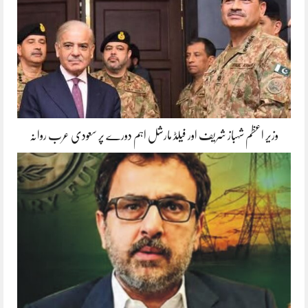
وزیر اعظم شہباز شریف اور فیلڈ مارشل اہم دورے پر سعودی عرب روانہ