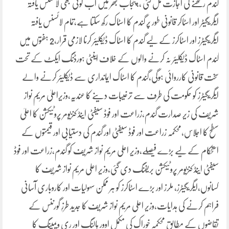
گندم رکھنے کی اجازت مل گئی ،،پنجاب بھر میں اب کوئی بھی لائسنس یافتہ
ایگریگیٹر اور اسٹاکر قانونی طور پر گندم کا اسٹاک رکھ سکتا ہے،تمام لائسنس یافتہ
ایگریگیٹرز اور اسٹاکرز کے لیے گندم کا اسٹاک ڈیکلیئر کرنا لازمی قرار،2 ہفتوں میں
گندم اسٹاک ڈیکلیئر نہ کرنے والوں کے خلاف اینٹی ہورڈنگ ایکٹ کے تحت
سخت قانونی کارروائی ہوگی،گندم کا اسٹاک ایمانداری سے ڈیکلیئر کرنے والے
ایگریگیٹرز کو حکومت کی طرف سے ترغیبات دینے کا عندیہ،وزیراعلیٰ مریم نواز
شریف کی زیر صدارت گندم،زراعت اور فوڈ سیفٹی اینڈ کنزیومر پروٹیکشن کا اعلیٰ
سطح کا اجلاس،محکمہ زراعت اور فوڈ سیفٹی اور گندم کی دستیابی اور قیمتوں کے
استحکام کے لیے بڑے فیصلے،وزیر اعلی مریم نواز شریف کو گندم،زراعت اور فوڈ
سیفٹی اینڈ کنزیومر پروٹیکشن بریفنگ دی گئی،وزیر اعلی مریم نواز شریف کا
کسانوں،ایگریگیٹرز، ملرز اور بڑے اسٹاکرز کو ہر ممکن سہولیات اور کاروباری آسانی
فراہم کرنے کی ہدایات،وزیر اعلی مریم نواز شریف کا جدید طرزِ گورننس کے
تقاضوں کے مطابق محکمہ خوراک کی مکمل اوور ہالنگ اور ری ویمپنگ کا