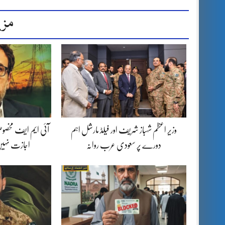
مزی
وزیر اعظم شہباز شریف اور فیلڈ مارشل اہم
آئی ایم ایف مخصوص
دورے پر سعودی عرب روانہ
اجازت نہیں