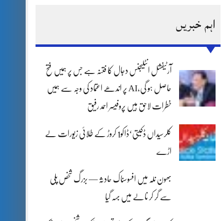
اہم خبریں
آرٹیفشل انٹلیجنس دجال کا فتنہ ہے جس پر ہمیں فتح
حاصل ہو گی،AI پر اندھے اعتماد کی وجہ سے ہمیں
خطرات لاحق ہیں پروفیسر احمد رفیق
کلرسیداں ڈکیتی‘ڈاکو1 کروڑ کے طلائی زیورات لے
اڑے
بھون نلہ میں افسوسناک حادثہ — بزرگ شخص پلی
سے گر کر نالے میں بہہ گیا