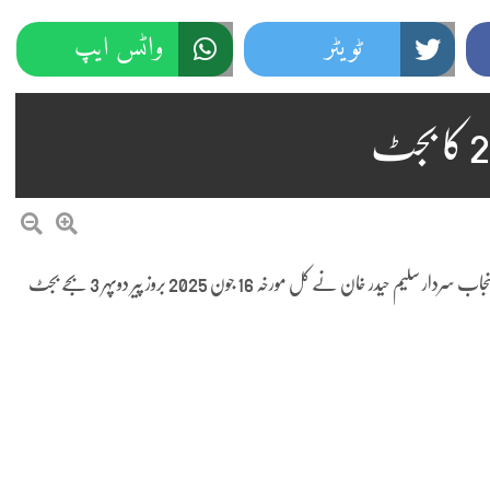
ٹویٹر
واٹس ایپ
پنجاب کا مالی سال 2025-2026 کا بجٹ کل پیش کیا جائے گا۔ گورنر پنجاب سردار سلیم حیدر خان نے کل مورخہ 16 جون 2025 بروز پیر دوپہر 3 بجے بجٹ