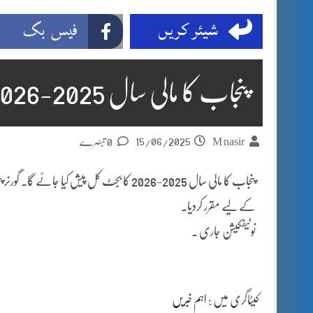
شیئر کریں
فیس بک
پنجاب کا مالی سال 2025-2026 کا بجٹ
15/06/2025
M nasir
0 تبصرے
کے لیے مقرر کردیا۔
نوٹیفکیشن جاری ۔
کیٹاگری میں :
اہم خبریں