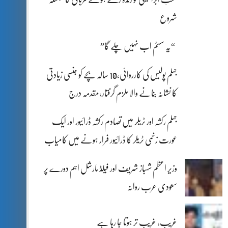
شروع
“یہ سسٹم اب نہیں چلے گا”
جہلم پولیس کی کارروائی،10 سالہ بچے کو جنسی زیادتی
کا نشانہ بنانے والا ملزم گرفتار،مقدمہ درج
جہلم رکشہ اور ٹریلر میں تصادم رکشہ ڈرائیور اور ایک
عورت زخمی ٹریلر کا ڈرائیور فرار ہونے میں کامیاب
وزیر اعظم شہباز شریف اور فیلڈ مارشل اہم دورے پر
سعودی عرب روانہ
غریب، غریب تر ہوتا جا رہا ہے