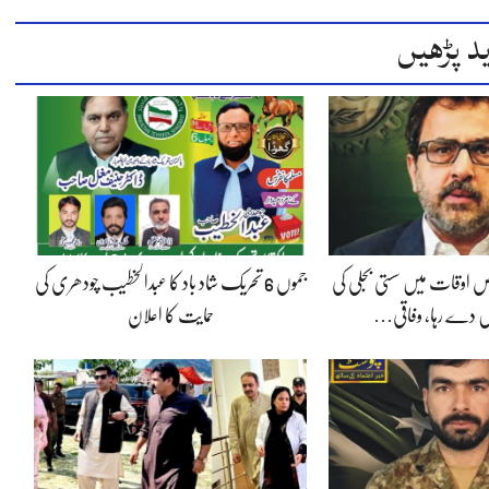
د پڑھیں
 اوقات میں سستی بجلی کی
جموں 6 تحریک شاد باد کا عبدالخطیب چودھری کی
 دے رہا، وفاقی…
حمایت کا اعلان