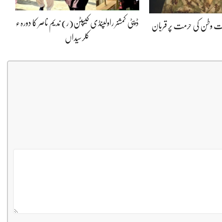
ڈپٹی کمشنر راولپنڈی کیپٹن(ر) ندیم ناصر کا دورہء
پوت وطن کی حرمت پر قربان
کلرسیداں