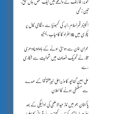
کہوٹہ: فائرنگ کے واقعے میں ایک شخص جاں بحق،
تین زخمی
انجینئر قمراسلام راجہ کی کمبوڈیا سے ہنگامی کال پر
چکری میں 16 افراد کا کامیاب ریسکیو
عمران خان سے دوستی ہونے کے باوجود چودھری
نثار نے تحریک انصاف میں شمولیت سے انکاری
رہے
علی امین گنڈاپور کا وزیراعلیٰ خیبرپختونخوا کے عہدے
سے مستعفی ہونے کا اعلان
پاکستان بھر میں نمازِ عیدالاضحی کی ادائیگی کے بعد
سنتِ ابراہیمی کو زندہ رکھتے ہوئے قربانی کا سلسلہ