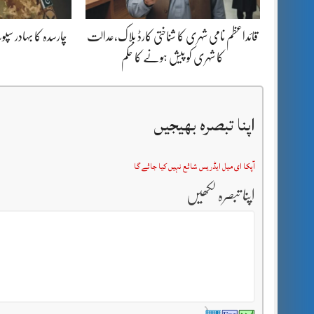
قائداعظم نامی شہری کا شناختی کارڈ بلاک،عدالت
چارسدہ کا بہادر س
کا شہری کو پیش ہونے کا حکم
اپنا تبصرہ بھیجیں
آپکا ای میل ایڈریس شائع نہیں کیا جائے گا
اپنا تبصرہ لکھیں