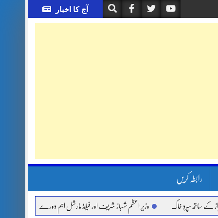
آج کا اخبار
رابطہ کریں
اتھ سپردِ خاک
وزیر اعظم شہباز شریف اور فیلڈ مارشل اہم دورے پر سعودی عرب روانہ