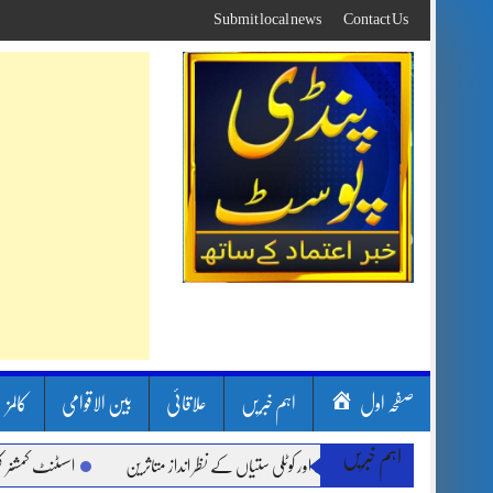
Skip
Submit local news
Contact Us
to
content
صفحہ اول
اہم خبریں
علاقائی
بین الاقوامی
کالمز
اہم خبریں
ون بارشیں، لینڈ سلائیڈنگ اور کوٹلی ستیاں کے نظر انداز متاثرین
اسسٹنٹ کمشنر کلرسید