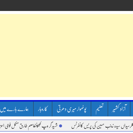
آزاد کشمیر
تعلیم
پوٹھوار میری دھرتی
کاروبار
ہمارے بارے میں
اں سیدہ زینب حسین کی پریس کانفرنس
شہید گر وپ کیپٹنعاصم طارق مکمل فوجی اعزاز کے س