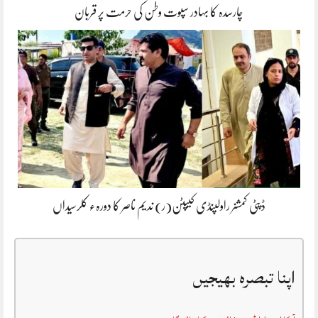
چارسدہ کا بہادر سپوت وطن کی حرمت پر قربان
ڈپٹی کمشنر راولپنڈی کیپٹن(ر) ندیم ناصر کا دورہء کلرسیداں
اپنا تبصرہ بھیجیں