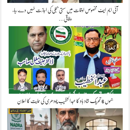
آئی ایم ایف مخصوص اوقات میں سستی بجلی کی اجازت نہیں دے رہا،
وفاقی…
جموں 6 تحریک شاد باد کا عبدالخطیب چودھری کی حمایت کا اعلان