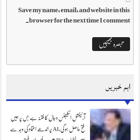
Save my name, email, and website in this
browser for the next time I comment.
اہم خبریں
آرٹیفشل انٹلیجنس دجال کا فتنہ ہے جس پر ہمیں
فتح حاصل ہو گی،AI پر اندھے اعتماد کی وجہ سے