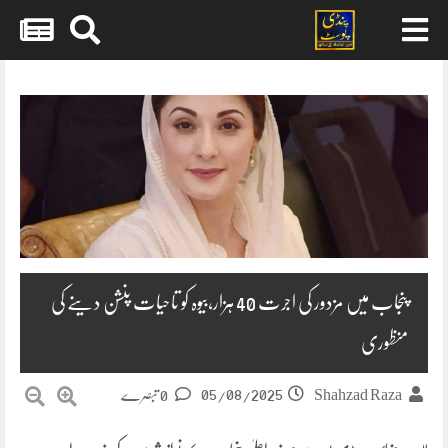
Skip
to
content
پنجاب میں مزدور کی اجرت 40 ہزار،بیوہ کو تاحیات پنشن دینے کی
منظوری
05/08/2025
Shahzad Raza
0 تبصرے