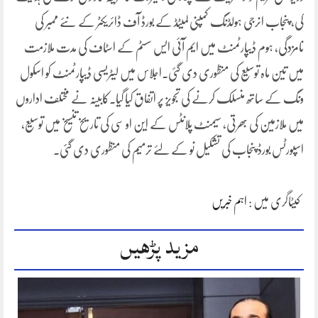
کی، پنجاب انرجی ہولڈنگ کمپنی لمیٹڈ کے بورڈ آف ڈائریکٹر کے نئے ممبر کی
نامزدگی، ہوم ڈیپارٹمنٹ میں ایم آئی ایس سسٹم کے اسٹاف کی مدت ملازمت
میں تین ماہ توسیع کی منظوری دی گئی۔اجلاس میں لیٹریسی ڈیپارٹمنٹ کو اسکول
ونگ کے ساتھ منسلک کرنے کی تجویز پر اتفاق کیا گیا۔کابینہ نے مختلف اداروں
میں ملازمین کی بھرتی، سیمنٹ پلانٹس کے این او سی کی تاریخ تنسیخ میں توسیع،
اسپورٹس بورڈ پنجاب کی تشکیل نو کے لئے ترمیم کی منظوری دی گئی۔
کیٹاگری میں :
اہم خبریں
مزید پڑھیں