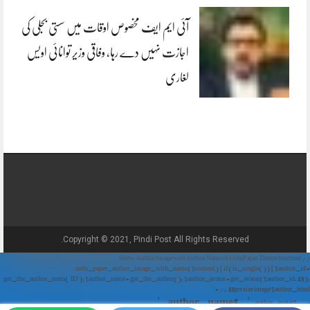
آئی ایم ایف مخصوص اوقات میں سستی بجلی کی
اجازت نہیں دے رہا، وفاقی وزیر توانائی اویس
لغاری
Copyright © 2021, Pindi Post All Rights Reserved.
// Show Author Image with Author Name in UrduPaper Theme function
urdu_paper_author_image_with_name($content) { if (is_single()) { $author_id =
get_the_author_meta('ID'); $author_name = get_the_author(); $author_avatar = get_avatar($author_id, 48);
// 48px size image $author_html = '
' . $author_name . '
' . $author_avatar . '