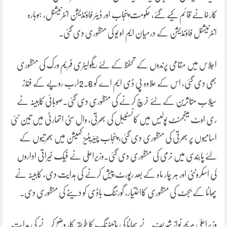
کارخانے قائم کیے گئے، حکومت پنجاب اور ڈیئر فاؤنڈیشن انٹرنیشنل، ہوبارہ
انٹرنیشنل فاؤنڈیشن کے درمیان ایم او یو کی منظوری دی گئی۔
اجلاس میں مقامی پرندوں کے تحفظ کے لئے ریگولیٹری فریم ورک کی منظوری
بھی دی گئی، اس کے علاوہ پی ڈی ایم اے کو 2.6ارب روپے کے فنڈز
سیلاب متاثرین کے لئے خرچ کرنے کی منظوری دی گئی۔صوبائی کابینہ نے
ری اوٹ مینجمنٹ پولیس میں کانسٹیبل کی بھرتی، وال سٹی اتھارٹی میں تین نئی
اسامیوں پر بھرتی کی منظوری دی گئی، پنجاب چیئریٹیز کمیشن میں بھرتیوں کے
لئے پابندی میں نرمی کی منظوری دی گئی۔وزیراعلیٰ نے فیک خیراتی اداروں
کی اسکروٹنی اور ہر چار ماہ کے بعد رپورٹ پیش کرنے کی ہدایت دی، کابینہ نے
پھاٹا کے بجٹ کی منظوری کااختیار، گورننگ باڈی کو دینے کی منظوری دی۔
وزیراعلیٰ مریم نواز شریف نے پھاٹا کی مانیٹرنگ کا طریقہ کار وضح کرنے کی ہدایت