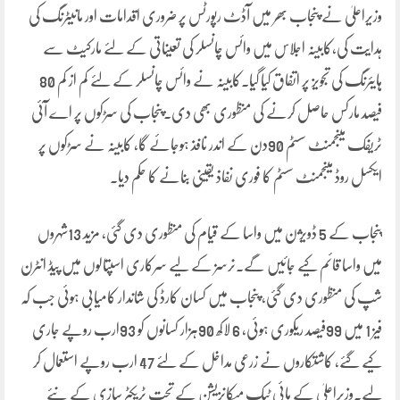
وزیراعلیٰ نے پنجاب بھر میں آڈٹ رپورٹس پر ضروری اقدامات اور مانیٹرنگ کی
ہدایت کی،کابینہ اجلاس میں وائس چانسلر کی تعیناتی کے لئے مارکیٹ سے
ہایئرنگ کی تجویز پر اتفاق کیا گیا۔کابینہ نے وائس چانسلر کے لئے کم از کم 80
فیصد مارکس حاصل کرنے کی منظوری بھی دی۔پنجاب کی سڑکوں پر اے آئی
ٹریفک مینجمنٹ سسٹم 90دن کے اندر نافذ ہوجائے گا، کابینہ نے سڑکوں پر
ایکسل روڈ مینجمنٹ سسٹم کا فوری نفاذ یقینی بنانے کا حکم دیا۔
پنجاب کے 5 ڈویژن میں واسا کے قیام کی منظوری دی گئی، مزید 13شہروں
میں واسا قائم کیے جائیں گے۔نرسز کے لیے سرکاری اسپتالوں میں پیڈ انٹرن
شپ کی منظوری دی گئی، پنجاب میں کسان کارڈ کی شاندار کامیابی ہوئی جب کہ
فیز 1 میں 99فیصد ریکوری ہوئی، 6 لاکھ 90ہزار کسانوں کو 93ارب روپے جاری
کیے گئے، کاشتکاروں نے زرعی مداخل کے لئے 47 ارب روپے استعمال کر
لیے۔وزیراعلیٰ کے ہائی ٹیک میکانزیشن کے تحت ٹریکٹر سازی کے نئے