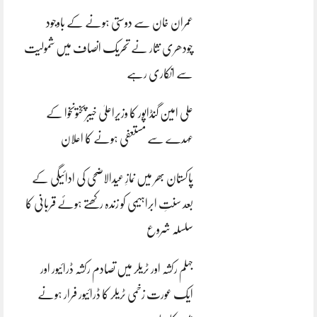
عمران خان سے دوستی ہونے کے باوجود
چودھری نثار نے تحریک انصاف میں شمولیت
سے انکاری رہے
علی امین گنڈاپور کا وزیراعلیٰ خیبرپختونخوا کے
عہدے سے مستعفی ہونے کا اعلان
پاکستان بھر میں نمازِ عیدالاضحی کی ادائیگی کے
بعد سنتِ ابراہیمی کو زندہ رکھتے ہوئے قربانی کا
سلسلہ شروع
جہلم رکشہ اور ٹریلر میں تصادم رکشہ ڈرائیور اور
ایک عورت زخمی ٹریلر کا ڈرائیور فرار ہونے