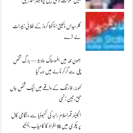
ہمیں خطرات لاحق ہیں پروفیسر احمد رفیق
کلرسیداں ڈکیتی‘ڈاکو1 کروڑ کے طلائی زیورات
لے اڑے
بھون نلہ میں افسوسناک حادثہ — بزرگ شخص
پلی سے گر کر نالے میں بہہ گیا
کہوٹہ: فائرنگ کے واقعے میں ایک شخص جاں
بحق، تین زخمی
انجینئر قمراسلام راجہ کی کمبوڈیا سے ہنگامی کال
پر چکری میں 16 افراد کا کامیاب ریسکیو