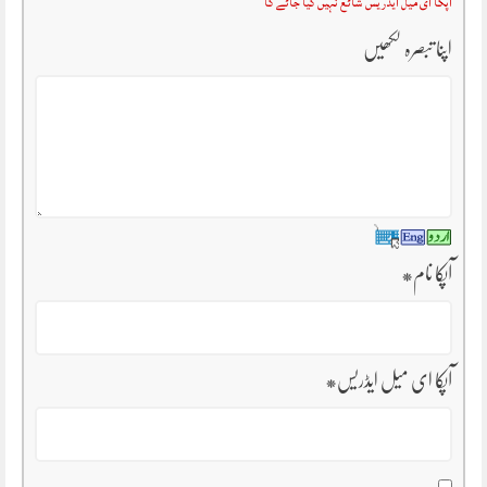
آپکا ای میل ایڈریس شائع نہیں کیا جائے گا
اپنا تبصرہ لکھیں
آپکا نام
*
آپکا ای میل ایڈریس
*