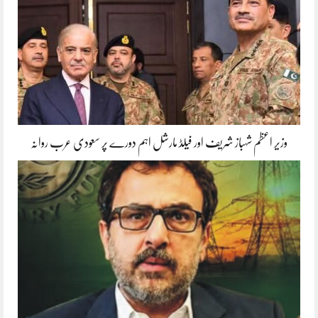
وزیر اعظم شہباز شریف اور فیلڈ مارشل اہم دورے پر سعودی عرب روانہ