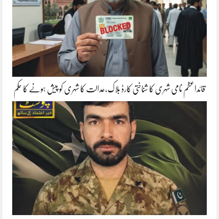
قائداعظم نامی شہری کا شناختی کارڈ بلاک،عدالت کا شہری کو پیش ہونے کا حکم