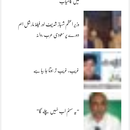
میں کامیاب
وزیر اعظم شہباز شریف اور فیلڈ مارشل اہم
دورے پر سعودی عرب روانہ
غریب، غریب تر ہوتا جا رہا ہے
“یہ سسٹم اب نہیں چلے گا”