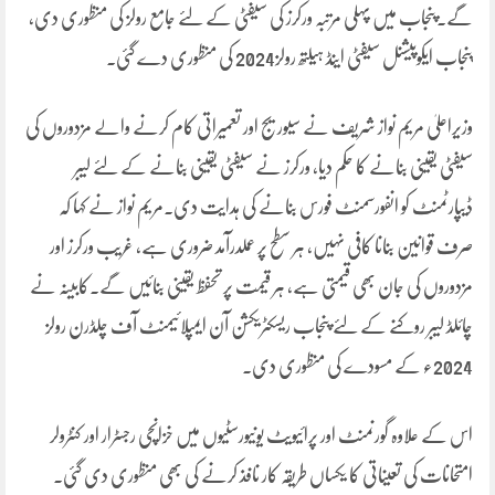
گے۔پنجاب میں پہلی مرتبہ ورکرز کی سیفٹی کے لئے جامع رولز کی منظوری دی،
پنجاب ایکوپیشنل سیفٹی اینڈ ہیلتھ رولز2024 کی منظوری دے گئی۔
وزیراعلیٰ مریم نواز شریف نے سیوریج اور تعمیراتی کام کرنے والے مزدوروں کی
سیفٹی یقینی بنانے کا حکم دیا، ورکرز نے سیفٹی یقینی بنانے کے لئے لیبر
ڈیپارٹمنٹ کو انفورسمنٹ فورس بنانے کی ہدایت دی۔مریم نواز نے کہا کہ
صرف قوانین بنانا کافی نہیں، ہر سطح پر عملدرآمد ضروری ہے، غریب ورکرز اور
مزدوروں کی جان بھی قیمتی ہے، ہر قیمت پر تحفظ یقینی بنائیں گے۔کابینہ نے
چائلڈ لیبر روکنے کے لئے پنجاب ریسکٹریکشن آن ایمپلائیمنٹ آف چلڈرن رولز
2024ء کے مسودے کی منظوری دی۔
اس کے علاوہ گورنمنٹ اور پرائیویٹ یونیورسٹیوں میں خزانچی رجسٹرار اور کنٹرولر
امتحانات کی تعیناتی کا یکساں طریقہ کار نافذ کرنے کی بھی منظوری دی گئی۔