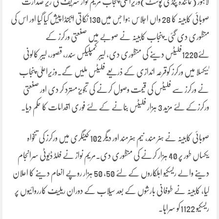
لاہور (نمائندہ پنڈی پوسٹ)وزیراعلیٰ پنجاب مریم نواز شریف کی زیر صدارت
صوبائی کابینہ کا 28 واں اجلاس ہوا جس میں130 نکاتی ایجنڈا پیش کیا گیا اور اس کی
منظوری دی گئی۔پنجاب کابینہ نے صوبے میں صنعتی ورکرز کے
لئے1220فلیٹس دینے کی منظوری دی، لیبر کمپلیکس سندر، قصور، لیبر کالونی
ٹیکسلا میں ورکرز کوقرعہ اندازی کے ذریعے فلیٹس ملیں گے۔وزیراعلیٰ پنجاب
نے ورکرز سے فلیٹس کی قیمت وصول کرنے کی تجویز مسترد کر دی اور صنعتی
ورکرزکے لئے مزید 3 ہزار فلیٹس بنانے کے لئے فوری اقدامات کا حکم دیا۔
صوبائی کابینہ نے ہنر مند، نیم ہنرمند اور دیگر 102 کیٹگری میں ورکرز کی تنخواہ
یکساں طور پر 40 ہزار کرنے کی منظوری دی۔مریم نواز نے فلڈ ڈیوٹی سرانجام
دینے والے ریسکیو اہلکاروں کے لئے 50، 50 ہزار روپے انعام دینے کا اعلان
کیا، کابینہ نے طوفانی بارشوں کے بعد سیلاب کے دوران ریلیف کارروائیوں پر
ریسکیو 1122کو سراہا۔