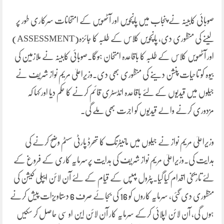
صوبائی کابینہ نے پنجاب میں پانچویں اور آٹھویں کے امتحانات سرکاری طور پر
لینے کی منظوری دی، پانچویں کلاس کے طلبہ کا جائزہ(ASSESSMENT)
اور آٹھویں کلاس کے طلبہ کا باقاعدہ امتحان ہوگا۔صوبائی کابینہ نے ملازمین کی
بیوہ کو تاحیات پنشن دینے کی منظوری بھی دی۔وزیراعلیٰ مریم نواز شریف نے
جیلوں میں قیدیوں کے لئے باقاعدہ انڈسٹری قائم کرنے کا حکم دیا اور کہا کہ
مزدوری کرنے والے قیدیوں کو اجرت بھی ملے گی۔
وزیراعلیٰ مریم نواز نے جیلوں میں مانیٹرنگ کا تھرڈ پارٹی سسٹم وضح کرنے کی
ہدایت کی۔وزیراعلیٰ مریم نواز شریف کی ہدایت پرسرمایہ کاری کے فروغ کے
لئے تاریخی اقدام کیا گیا۔پٹرول پمپس کے قیام کے لئے آن لائن ایپلی کیشن کی
منظوری دی گئی، سرمایہ کاروں کو 16 کی بجائے صرف 6 دستاویزات پیش کرنے
ہوں گی، آن لائن اپلائی کرکے سرمایہ کار آن لائن این او سی حاصل کر سکیں