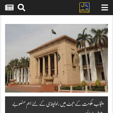
Skip
to
content
پنجاب حکومت کے بجٹ میں راولپنڈی کے لئے اہم منصوبے