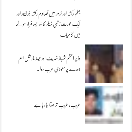
جہلم رکشہ اور ٹریلر میں تصادم رکشہ ڈرائیور اور
ایک عورت زخمی ٹریلر کا ڈرائیور فرار ہونے
میں کامیاب
وزیر اعظم شہباز شریف اور فیلڈ مارشل اہم
دورے پر سعودی عرب روانہ
غریب، غریب تر ہوتا جا رہا ہے