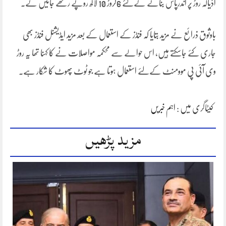
اڈیالہ روڑ پر اندرپاس بنانے کےلئے 6کروڑ 10 لاکھ روپے رکھے جائیں گے۔
باوثوق ذرائع نے مزید بتایا کہ فنڈز کے استعمال کے بعد مزید ایڈیشنل فنڈز بھی
جاری کئے جاسکتے ہیں، اس حوالے سے محکمہ مواصلات نے کا کہنا تھا یہ روڑ
وی آئی پی موومنٹ کےلئے استعمال ہوتا ہے جو ٹوٹ پھوٹ کا شکار ہے۔
کیٹاگری میں :
اہم خبریں
مزید پڑھیں