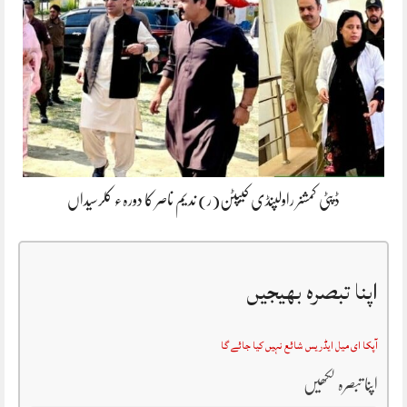
ڈپٹی کمشنر راولپنڈی کیپٹن(ر) ندیم ناصر کا دورہء کلرسیداں
اپنا تبصرہ بھیجیں
آپکا ای میل ایڈریس شائع نہیں کیا جائے گا
اپنا تبصرہ لکھیں