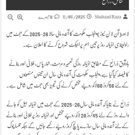
شامل،زرائع
11/06/2025
Shahzad Raza
0 تبصرے
لاہور(آن لائن نیوز) پنجاب حکومت کا آئندہ مالی سالا 26-2025کے بجٹ میں
راولپنڈی اڈیالہ روڑ پر تین اہم پراجیکٹ شروع کرنے کا اعلان ہے۔
باوثوق ذرائع کے مطابق اڈیالہ روڑکی تعمیر و مرمت، انڈر پاس، فلائی اوور بنانے
کا فیصلہ کیا گیا ہے، پنجاب حکومت کی آئندہ مالی سال ان تینوں منصوبوں
کےلئے 56کروڑ 80لاکھ روپے مختص کرنے کی تجویز بھی بجٹ میں شامل ہے۔
ذرائع نے بتایا کہ آئندہ مالی سال26-2025 کے بجٹ میں اڈیالہ جیل کو جانے
والے روڑ کے لئے 45کروڑ 20 لاکھ روپے مختص اور اڈیالہ روڑ پر فلائی اوور بنانے
کےلئے آئندہ مالی سال ساڑے پانچ کروڑ روپے رکھے جائیں گے جبکہ تلسا چوک