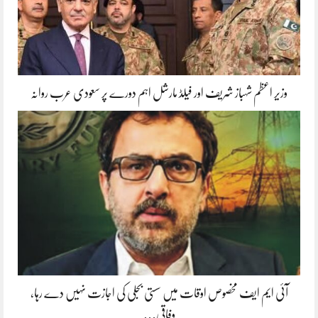
وزیر اعظم شہباز شریف اور فیلڈ مارشل اہم دورے پر سعودی عرب روانہ
آئی ایم ایف مخصوص اوقات میں سستی بجلی کی اجازت نہیں دے رہا،
وفاقی…