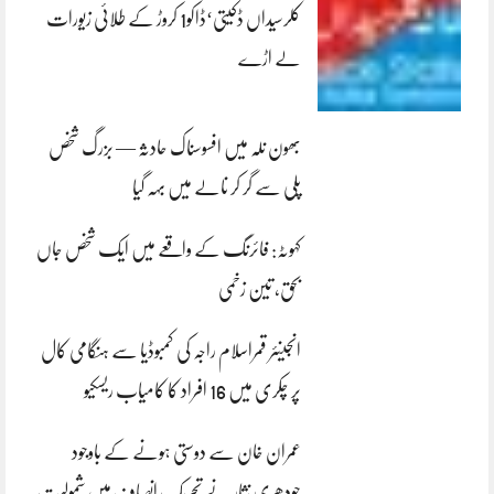
کلرسیداں ڈکیتی‘ڈاکو1 کروڑ کے طلائی زیورات
لے اڑے
بھون نلہ میں افسوسناک حادثہ — بزرگ شخص
پلی سے گر کر نالے میں بہہ گیا
کہوٹہ: فائرنگ کے واقعے میں ایک شخص جاں
بحق، تین زخمی
انجینئر قمراسلام راجہ کی کمبوڈیا سے ہنگامی کال
پر چکری میں 16 افراد کا کامیاب ریسکیو
عمران خان سے دوستی ہونے کے باوجود
چودھری نثار نے تحریک انصاف میں شمولیت