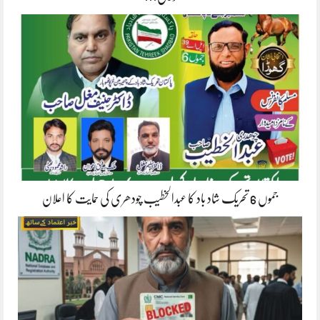
جموں 6 تحریک شاد باد کا عبدالخطیب چودھری کی حمایت کا اعلان