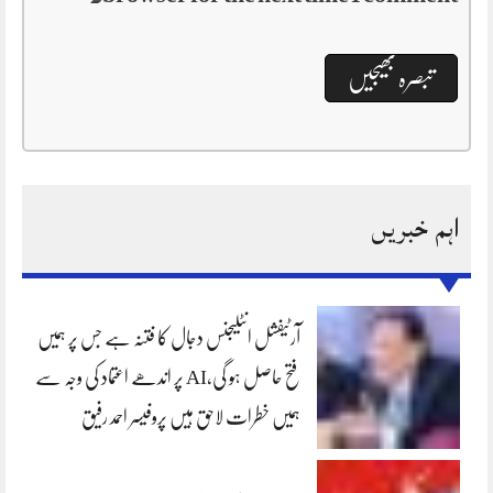
اہم خبریں
آرٹیفشل انٹلیجنس دجال کا فتنہ ہے جس پر ہمیں
فتح حاصل ہو گی،AI پر اندھے اعتماد کی وجہ سے
ہمیں خطرات لاحق ہیں پروفیسر احمد رفیق