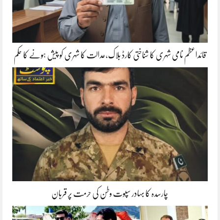
قائداعظم نامی شہری کا شناختی کارڈ بلاک،عدالت کا شہری کو پیش ہونے کا حکم
چارسدہ کا بہادر سپوت وطن کی حرمت پر قربان