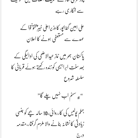
سے انکاری رہے
علی امین گنڈاپور کا وزیراعلیٰ خیبرپختونخوا کے
عہدے سے مستعفی ہونے کا اعلان
پاکستان بھر میں نمازِ عیدالاضحی کی ادائیگی کے
بعد سنتِ ابراہیمی کو زندہ رکھتے ہوئے قربانی کا
سلسلہ شروع
“یہ سسٹم اب نہیں چلے گا”
جہلم پولیس کی کارروائی،10 سالہ بچے کو جنسی
زیادتی کا نشانہ بنانے والا ملزم گرفتار،مقدمہ
درج