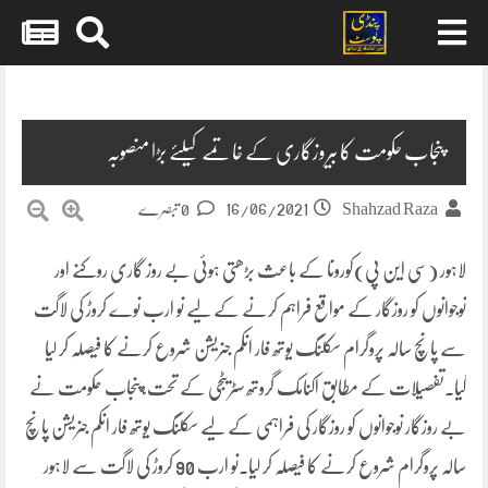
Skip
to
content
پنجاب حکومت کا بیروزگاری کے خاتمے کیلئے بڑا منصوبہ
16/06/2021
Shahzad Raza
0 تبصرے
لاہور (سی این پی)کورونا کے باعث بڑھتی ہوئی بے روز گاری روکنے اور
نوجوانوں کو روزگار کے مواقع فراہم کرنے کے لیے نو ارب نوے کروڑ کی لاگت
سے پانچ سالہ پروگرام سکلنگ یوتھ فار انکم جنریشن شروع کرنے کا فیصلہ کر لیا
گیا۔تفصیلات کے مطابق اکنامک گروتھ سٹریٹجی کے تحت،پنجاب حکومت نے
بے روزگار نوجوانوں کو روزگار کی فراہمی کے لیے سکلنگ یوتھ فار انکم جنریشن پانچ
سالہ پروگرام شروع کرنے کا فیصلہ کر لیا۔نو ارب 90 کروڑ کی لاگت سے لاہور