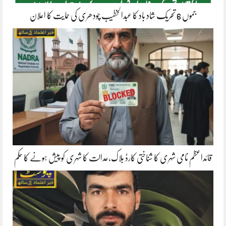
جموں 6 تحریک شاد باد کا عبدالخطیب چودھری کی حمایت کا اعلان
قائداعظم نامی شہری کا شناختی کارڈ بلاک،عدالت کا شہری کو پیش ہونے کا حکم