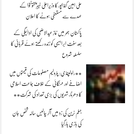
علی امین گنڈاپور کا وزیراعلیٰ خیبرپختونخوا کے
عہدے سے مستعفی ہونے کا اعلان
پاکستان بھر میں نمازِ عیدالاضحی کی ادائیگی کے
بعد سنتِ ابراہیمی کو زندہ رکھتے ہوئے قربانی کا
سلسلہ شروع
**راولپنڈی: پٹرولیم مصنوعات کی قیمتوں میں
اضافے اور مہنگائی کے خلاف جماعت اسلامی
کا دھرنا، شہریوں کی بڑی تعداد کی شرکت**
جہلم ٹرین کی زد میں آکر چالیس سالہ شخص جان
کی بازی ہارگیا