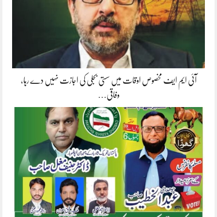
آئی ایم ایف مخصوص اوقات میں سستی بجلی کی اجازت نہیں دے رہا،
وفاقی…