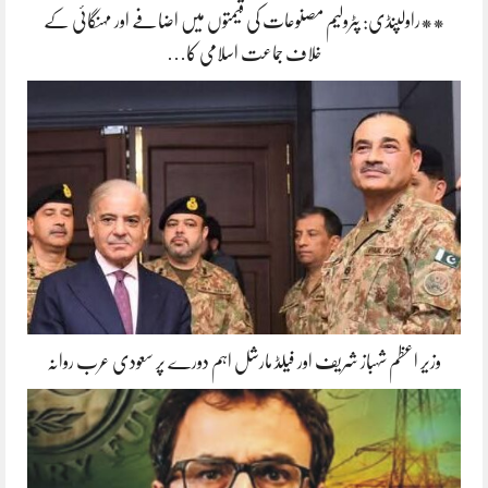
**راولپنڈی: پٹرولیم مصنوعات کی قیمتوں میں اضافے اور مہنگائی کے
خلاف جماعت اسلامی کا…
وزیر اعظم شہباز شریف اور فیلڈ مارشل اہم دورے پر سعودی عرب روانہ