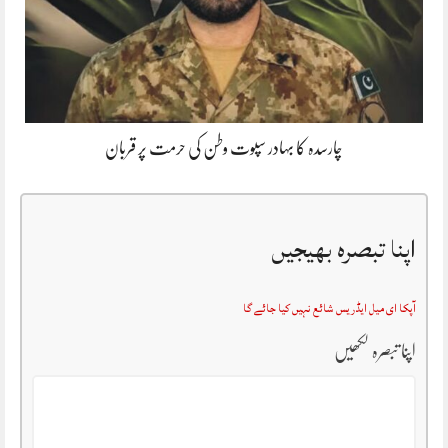
چارسدہ کا بہادر سپوت وطن کی حرمت پر قربان
اپنا تبصرہ بھیجیں
آپکا ای میل ایڈریس شائع نہیں کیا جائے گا
اپنا تبصرہ لکھیں