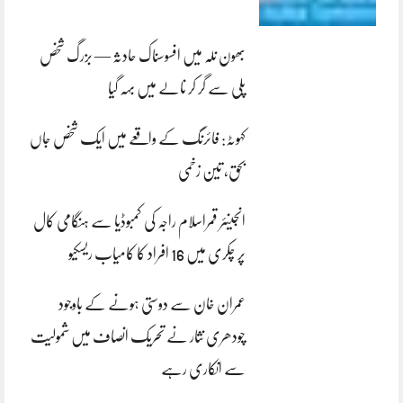
بھون نلہ میں افسوسناک حادثہ — بزرگ شخص
پلی سے گر کر نالے میں بہہ گیا
کہوٹہ: فائرنگ کے واقعے میں ایک شخص جاں
بحق، تین زخمی
انجینئر قمراسلام راجہ کی کمبوڈیا سے ہنگامی کال
پر چکری میں 16 افراد کا کامیاب ریسکیو
عمران خان سے دوستی ہونے کے باوجود
چودھری نثار نے تحریک انصاف میں شمولیت
سے انکاری رہے