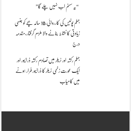
“یہ سسٹم اب نہیں چلے گا”
جہلم پولیس کی کارروائی،10 سالہ بچے کو جنسی
زیادتی کا نشانہ بنانے والا ملزم گرفتار،مقدمہ
درج
جہلم رکشہ اور ٹریلر میں تصادم رکشہ ڈرائیور اور
ایک عورت زخمی ٹریلر کا ڈرائیور فرار ہونے
میں کامیاب