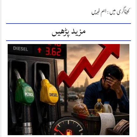
کیٹاگری میں :
اہم خبریں
مزید پڑھیں