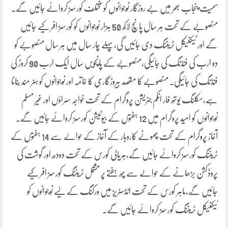
سمیت پنجاب بھر میں بے روزگار نوجوانوں کو مختلف کورسز کروائے جائیں گے۔
منصوبے کے تحت ہر سال پانچ لاکھ 50 ہزار نوجوانوں کو کورسز افر کیے جائیں
گے اور ٹیکنیکل ٹریننگ دی جائیں گی،پہلے چار سال میں ہر سال منصوبے کو
دو ارب کی فنڈنگ کی جائیگی،منصوبے کے پانچویں سال ایک ارب 90 کروڑ کی
فنڈنگ کی جائیگی۔ منصوبے کا مقصد بیروزگاری کا خاتمہ اور نوجوانوں کو ہنر مند بنانا
ہے،سکلنگ یوتھ فار انکم جنریشن پروگرام کے تحت خواجہ سراؤں اور غیر مسلم
نوجوانوں کو امید پروگرام میں 12 ہفتوں کے بیوٹیشن کورسز کروائے جائیں گے۔
آغاز پروگرام کے تحت چھوٹے کاروبار کے آغاز کے حوالے سے 14 ہفتوں کے
ٹریننگ کورسز کروائے جائیں گے،ہریالی کورس کے تحت دودھ اور گوشت کی
پروڈکشن بڑھانے کے حوالے سے چھ ہفتے پر مشتمل ٹریننگ کورسز افر کیے
جائیں گے،ماہر کورس کے تحت انڈسٹریز میں ورکنگ کے لیے نوجوانوں کو
ٹیکنیکل ٹریننگ کورسز کروائے جائیں گے۔