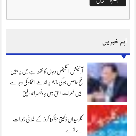
اہم خبریں
آرٹیفشل انٹلیجنس دجال کا فتنہ ہے جس پر ہمیں
فتح حاصل ہو گی،AI پر اندھے اعتماد کی وجہ سے
ہمیں خطرات لاحق ہیں پروفیسر احمد رفیق
کلرسیداں ڈکیتی‘ڈاکو1 کروڑ کے طلائی زیورات
لے اڑے