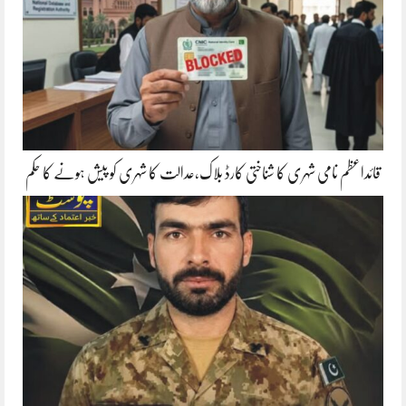
قائداعظم نامی شہری کا شناختی کارڈ بلاک،عدالت کا شہری کو پیش ہونے کا حکم