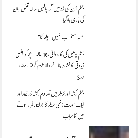
جہلم ٹرین کی زد میں آکر چالیس سالہ شخص جان
کی بازی ہارگیا
“یہ سسٹم اب نہیں چلے گا”
جہلم پولیس کی کارروائی،10 سالہ بچے کو جنسی
زیادتی کا نشانہ بنانے والا ملزم گرفتار،مقدمہ
درج
جہلم رکشہ اور ٹریلر میں تصادم رکشہ ڈرائیور اور
ایک عورت زخمی ٹریلر کا ڈرائیور فرار ہونے
میں کامیاب