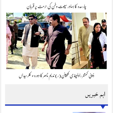
چارسدہ کا بہادر سپوت وطن کی حرمت پر قربان
ڈپٹی کمشنر راولپنڈی کیپٹن(ر) ندیم ناصر کا دورہء کلرسیداں
اہم خبریں