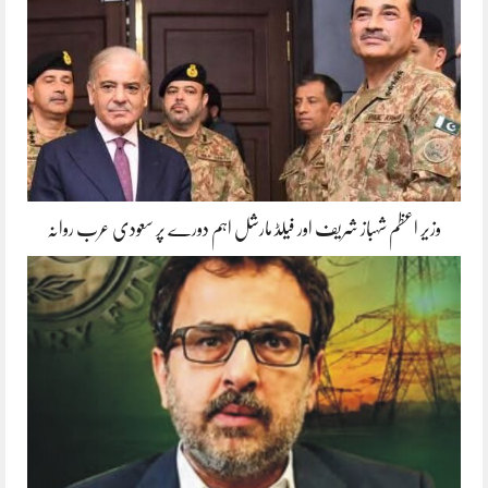
وزیر اعظم شہباز شریف اور فیلڈ مارشل اہم دورے پر سعودی عرب روانہ