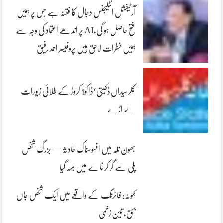
آرٹیفشل انٹلیجنس دجال کا فتنہ ہے جس پر ہمیں
فتح حاصل ہو گی،AI پر اندھے اعتماد کی وجہ سے
ہمیں خطرات لاحق ہیں پروفیسر احمد رفیق
کلرسیداں ڈکیتی‘ڈاکو1 کروڑ کے طلائی زیورات
لے اڑے
بھون نلہ میں افسوسناک حادثہ — بزرگ شخص
پلی سے گر کر نالے میں بہہ گیا
کہوٹہ: فائرنگ کے واقعے میں ایک شخص جاں
بحق، تین زخمی