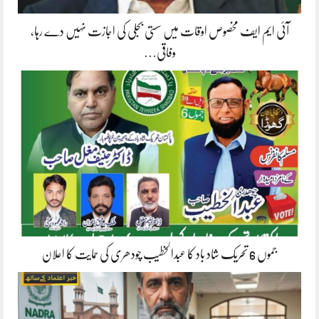
آئی ایم ایف مخصوص اوقات میں سستی بجلی کی اجازت نہیں دے رہا،
وفاقی…
جموں 6 تحریک شاد باد کا عبدالخطیب چودھری کی حمایت کا اعلان