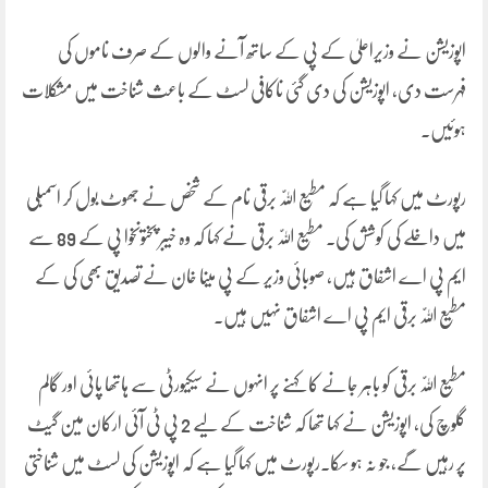
اپوزیشن نے وزیراعلیٰ کے پی کے ساتھ آنے والوں کے صرف ناموں کی
فہرست دی، اپوزیشن کی دی گئی ناکافی لسٹ کے باعث شناخت میں مشکلات
ہوئیں۔
رپورٹ میں کہا گیا ہے کہ مطیع اللّٰہ برقی نام کے شخص نے جھوٹ بول کر اسمبلی
میں داخلے کی کوشش کی۔ مطیع اللّٰہ برقی نے کہا کہ وہ خیبر پختونخوا پی کے 89 سے
ایم پی اے اشفاق ہیں، صوبائی وزیر کے پی مینا خان نے تصدیق بھی کی کے
مطیع اللّٰہ برقی ایم پی اے اشفاق نہیں ہیں۔
مطیع اللّٰہ برقی کو باہر جانے کا کہنے پر انہوں نے سیکیورٹی سے ہاتھا پائی اور گالم
گلوچ کی، اپوزیشن نے کہا تھا کہ شناخت کے لیے 2 پی ٹی آئی ارکان مین گیٹ
پر رہیں گے، جو نہ ہو سکا۔رپورٹ میں کہا گیا ہے کہ اپوزیشن کی لسٹ میں شناختی