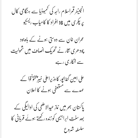
انجینئر قمراسلام راجہ کی کمبوڈیا سے ہنگامی کال
پر چکری میں 16 افراد کا کامیاب ریسکیو
عمران خان سے دوستی ہونے کے باوجود
چودھری نثار نے تحریک انصاف میں شمولیت
سے انکاری رہے
علی امین گنڈاپور کا وزیراعلیٰ خیبرپختونخوا کے
عہدے سے مستعفی ہونے کا اعلان
پاکستان بھر میں نمازِ عیدالاضحی کی ادائیگی کے
بعد سنتِ ابراہیمی کو زندہ رکھتے ہوئے قربانی کا
سلسلہ شروع