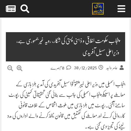
Skip
to
content
پنجاب حکومت اخلاقی و ذہنی پستی کی شکار، رویہ غیر جمہوری ہے،
وزیراعلیٰ سہیل آفریدی
30/12/2025
عامر واجد
0 تبصرے
پنجاب اسمبلی میں وزیر اعلیٰ خیبر پختونخوا سہیل آفریدی کی آمد پر ہلڑ بازی کے
معاملے پر اسپیکر پنجاب اسمبلی کی جانب سے بنائی گئی تحقیقاتی کمیٹی کی رپورٹ
سامنے آگئی۔رپورٹ میں ہلڑ بازی میں ملوث اشخاص کے خلاف قانونی
کارروائی کرنے اور معاملے کی تفتیش میں قانون نافذ کرنے والے اداروں کی مدد
لینے کی تجویز دی گئی ہے۔