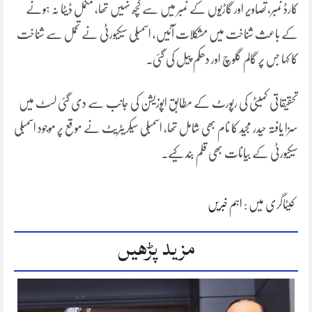
کارڈ نمبر، تصاویر اور گاڑیوں کے نمبر میں سے کچھ نہیں تھا، مکمل ڈیٹا نہ ہونے
کے باعث شناخت میں مشکلات آئیں، اسمبلی سیکیورٹی نے تحمل سے شناخت
کا کہا جس پر گالم گلوچ اور دھکم پیل کی گئی۔
تحقیقاتی کمیٹی کی رپورٹ کے مطابق اپوزیشن کی جانب سے دی گئی لسٹ میں
سزا یافتہ حیدر مجید کا نام بھی شامل تھا، اسمبلی سیکریٹریٹ نے موقع پر موجود اسمبلی
سیکیورٹی کے بیانات بھی قلم بند کیے۔
کیٹاگری میں :
اہم خبریں
مزید پڑھیں