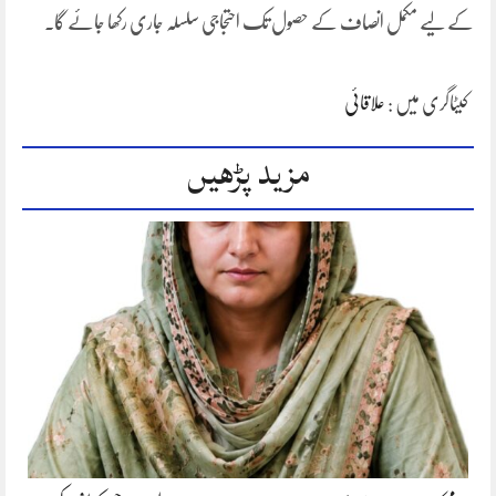
کے لیے مکمل انصاف کے حصول تک احتجاجی سلسلہ جاری رکھا جائے گا۔
کیٹاگری میں :
علاقائی
مزید پڑھیں