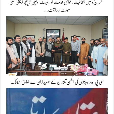
محکمہ ریونیو میں شفافیت، عوامی خدمت اور میرٹ اولین ترجیح، کرپشن کسی
صورت برداشت…
سی پی او،راولپنڈی کی انجمن تاجران کے عہدیداران سے تعارفی میٹنگ