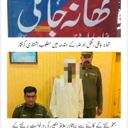
تھانہ جاتلی ،قتل اور ضرر کے مقدمہ میں مطلوب اشتہاری گرفتار
جہلم کتے کے کاٹنے سے پریشان علاقہ مکین کی درخواست پر کتے کے