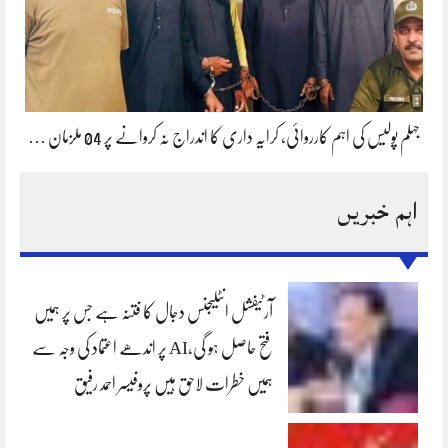
جہلم پولیس کی اہم کارروائی، کرایہ داری کا اندراج نہ کروانے پر 04 ملزمان …
اہم خبریں
آرٹیفشل انٹلیجنس دجال کا فتنہ ہے جس پر ہمیں
فتح حاصل ہو گی،AI پر اندھے اعتماد کی وجہ سے
ہمیں خطرات لاحق ہیں پروفیسر احمد رفیق