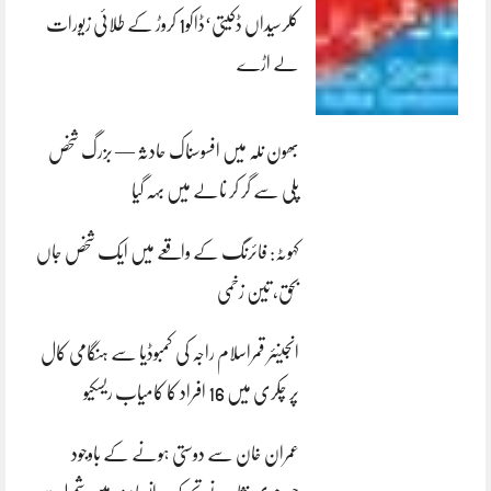
کلرسیداں ڈکیتی‘ڈاکو1 کروڑ کے طلائی زیورات
لے اڑے
بھون نلہ میں افسوسناک حادثہ — بزرگ شخص
پلی سے گر کر نالے میں بہہ گیا
کہوٹہ: فائرنگ کے واقعے میں ایک شخص جاں
بحق، تین زخمی
انجینئر قمراسلام راجہ کی کمبوڈیا سے ہنگامی کال
پر چکری میں 16 افراد کا کامیاب ریسکیو
عمران خان سے دوستی ہونے کے باوجود