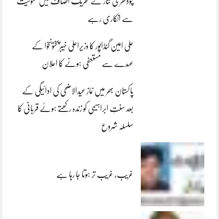
چودھری نثار نے تحریک انصاف میں شمولیت
سے انکاری رہے
علی امین گنڈاپور کا وزیراعلیٰ خیبرپختونخوا کے
عہدے سے مستعفی ہونے کا اعلان
پاکستان بھر میں نمازِ عیدالاضحی کی ادائیگی کے
بعد سنتِ ابراہیمی کو زندہ رکھتے ہوئے قربانی کا
سلسلہ شروع
غریب، غریب تر ہوتا جا رہا ہے