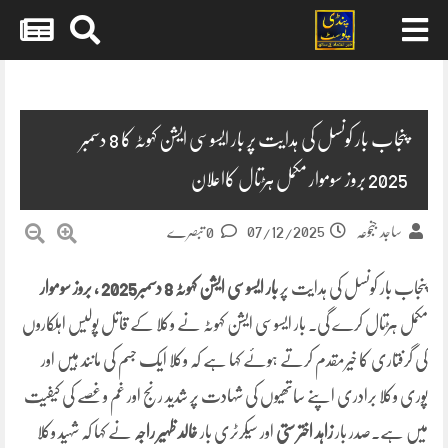
Skip
to
content
پنجاب بار کونسل کی ہدایت پر بار ایسوسی ایشن کہوٹہ کا 8 دسمبر
2025 بروز سوموار مکمل ہڑتال کااعلان
07/12/2025
ساجد جنجوعہ
0 تبصرے
پنجاب بار کونسل کی ہدایت پر
بار ایسوسی ایشن کہوٹہ
8 دسمبر2025 ، بروز سوموار
مکمل ہڑتال کرے گی۔ بار ایسوسی ایشن کہوٹہ نے وکلا کے قاتل پولیس اہلکاروں
کی گرفتاری کا خیرمقدم کرتے ہوئے کہا ہے کہ وکلا ایک جسم کی مانند ہیں اور
پوری وکلا برادری اپنے ساتھیوں کی شہادت پر شدید رنج اور غم و غصے کی کیفیت
میں ہے۔صدر بار
زاہد اختر ستی
اور سیکرٹری بار
خالد ظہیر راجہ
نے کہا کہ شہید وکلا