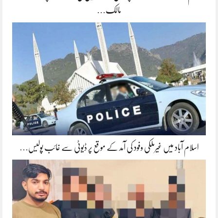
مالک…
اسلام آباد میں غیرملکی وفود کی آمد کے موقع پر ڈیوٹی سے غائب پولیس…