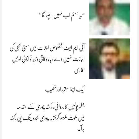
“یہ سسٹم اب نہیں چلے گا”
آئی ایم ایف مخصوص اوقات میں سستی بجلی کی
اجازت نہیں دے رہا، وفاقی وزیر توانائی اویس
لغاری
ایک اچھا مقرر اور خطیب
جہلم پولیس کارروائی، رکشہ چوری کے مقدمہ
میں ملوث ملزم گرفتار، چوری شدہ چنگ چی رکشہ
برآمد