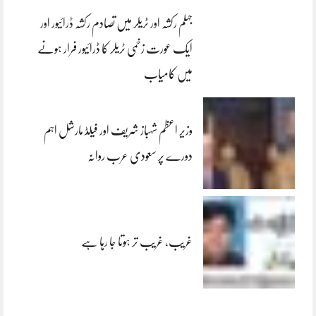
جہلم رکشہ اور ٹریلر میں تصادم رکشہ ڈرائیور اور
ایک عورت زخمی ٹریلر کا ڈرائیور فرار ہونے
میں کامیاب
وزیر اعظم شہباز شریف اور فیلڈ مارشل اہم
دورے پر سعودی عرب روانہ
غریب، غریب تر ہوتا جا رہا ہے