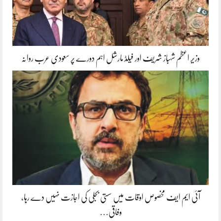
وزیر اعظم شہباز شریف اور فیلڈ مارشل اہم دورے پر سعودی عرب روانہ
آئی ایم ایف مخصوص اوقات میں سستی بجلی کی اجازت نہیں دے رہا،
وفاقی…