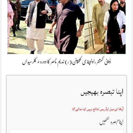
ڈپٹی کمشنر راولپنڈی کیپٹن(ر) ندیم ناصر کا دورہء کلرسیداں
اپنا تبصرہ بھیجیں
آپکا ای میل ایڈریس شائع نہیں کیا جائے گا
اپنا تبصرہ لکھیں