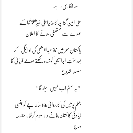
سے انکاری رہے
علی امین گنڈاپور کا وزیراعلیٰ خیبرپختونخوا کے
عہدے سے مستعفی ہونے کا اعلان
پاکستان بھر میں نمازِ عیدالاضحی کی ادائیگی کے
بعد سنتِ ابراہیمی کو زندہ رکھتے ہوئے قربانی کا
سلسلہ شروع
“یہ سسٹم اب نہیں چلے گا”
جہلم پولیس کی کارروائی،10 سالہ بچے کو جنسی
زیادتی کا نشانہ بنانے والا ملزم گرفتار،مقدمہ
درج