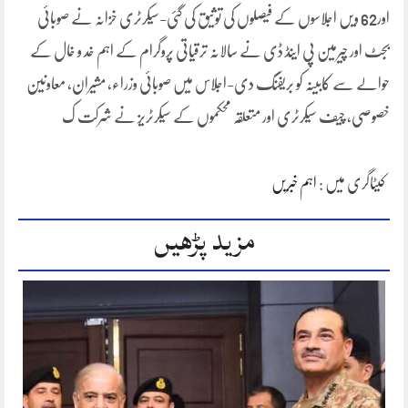
اور62 ویں اجلاسوں کے فیصلوں کی توثیق کی گئی-سیکرٹری خزانہ نے صوبائی
بجٹ اور چیرمین پی اینڈ ڈی نے سالانہ ترقیاتی پروگرام کے اہم خد و خال کے
حوالے سے کابینہ کو بریفنگ دی-اجلاس میں صوبائی وزراء، مشیران، معاونین
خصوصی، چیف سیکرٹری اور متعلقہ محکموں کے سیکرٹریز نے شرکت ک
کیٹاگری میں :
اہم خبریں
مزید پڑھیں