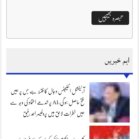
اہم خبریں
آرٹیفشل انٹلیجنس دجال کا فتنہ ہے جس پر ہمیں
فتح حاصل ہو گی،AI پر اندھے اعتماد کی وجہ سے
ہمیں خطرات لاحق ہیں پروفیسر احمد رفیق