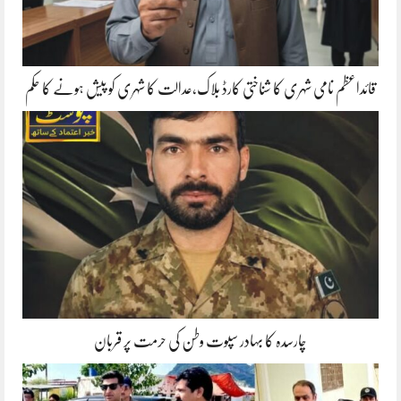
قائداعظم نامی شہری کا شناختی کارڈ بلاک،عدالت کا شہری کو پیش ہونے کا حکم
چارسدہ کا بہادر سپوت وطن کی حرمت پر قربان