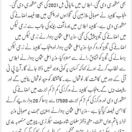
بھی منظوری دی گئی-اجلاس میں مالیاتی بل 2021 کی بھی منظوری دی گئی-
پنجاب کابینہ نے صوبائی ملازمین کی تنخواہوں اور پنشن میں 10 فیصد اضافے کی
منظوری دی ہے-کابینہ اجلاس میں بورڈ آف ریونیو کی جانب سے زرعی ٹیکس
میں اضافے کی تجویز پیش کی گئی-وزیراعلی عثمان بزدار نے زرعی ٹیکس میں
اضافے کی تجویز کو رد کر دیا-وزیراعلی عثمان بزدار اور پنجاب کابینہ نے زرعی ٹیکس
بڑھانے کی تجویز کو اتفاق رائے سے مسترد کیا-وزیر اعلی عثمان بزدار نے اجلاس
سے خطاب کرتے ہوئے کہا کہ کسان پر کوئی بوجھ نہیں ڈالا جائے گا۔آج پی ٹی
آئی کے دور میں کاشت کار خوشحال ہے۔کاشتکار کو مزید خوشحال بنائیں گے اور
ریلیف دیں گے۔پنجاب کابینہ نے ورکرز کی کم از کم اجرت میں اضافے کی
منظوری دی اور ورکرز کی کم از کم اجرت 17500سے بڑھا کر 20ہزار روپے کرنے
کا احسن فیصلہ کیا گیا ہے – وزیراعلیٰ عثمان بزدارنے بہترین بجٹ پر صوبائی وزیر
خزانہ ہاشم جواں بخت، مشیر ڈاکٹر سلمان شاہ، چیف سیکرٹری، چیئرمین منصوبہ بندی