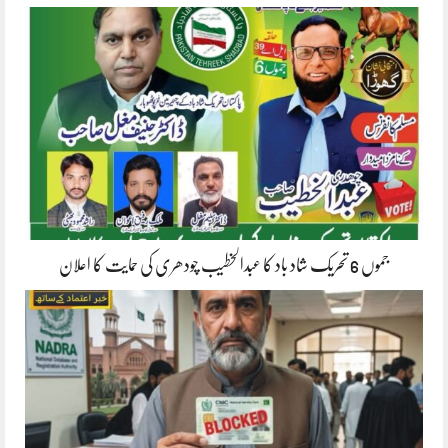
جموں 6 تحریک شاد باد کا عبدالخطیب چودھری کی حمایت کا اعلان