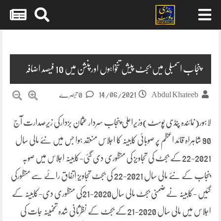
Skip
to
content
پنجاب اسمبلی میں بجٹ پیش تنخواہوں اورپنشن میں 10 فیصد اضافہ
14/06/2021
Abdul Khateeb
0 تبصرے
لاہور(نمائندہ پنڈی پوسٹ)وزیراعلیٰ پنجاب سردار عثمان بزدارکی زیرصدارت آج
90 شاہراہ قائد اعظم پر صوبائی کابینہ کا اجلاس منعقد ہوا جس میں نئے مالی سال
2021-22کے بجٹ کی تجاویز کی منظوری دی گئی-کابینہ اجلاس میں صوبہ
پنجاب کے نئے مالی سال 2021-22 کی بجٹ تجاویز اتفاق رائے سے منظورکی
گئیں -کابینہ نے ضمنی بجٹ مالی سال2020-21کی منظوری دی-کابینہ کے
اجلاس میں مالی سال 2020-21کے بجٹ کے نظرثانی شدہ تخمینہ جات کی