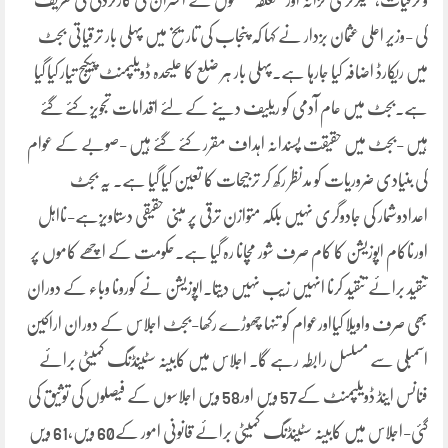
و ترقیات، سیکرٹری خزانہ اور متعلقہ محکموں کے افسران کی کارکردگی کی تعریف
کی -وزیر اعلی عثمان بزدار نے کہا کہ پنجاب کی تاریخ میں پہلی بار ترقیاتی بجٹ
میں ریکارڈ اضافہ کیا جارہا ہے۔پہلی بار ہر ضلع کا علیحدہ ڈویلپمنٹ پیکیج تیار کیا گیا
ہے۔بجٹ میں عام آدمی کو ریلیف دینے کے لئے اقدامات تجویز کئے گئے
ہیں -بجٹ میں حقیقت پسندانہ اہداف مقرر کئے گئے ہیں -صوبے کے عوام
کی بنیادی ضروریات کو مدنظر رکھ کر ترجیحات کا تعین کیا گیا ہے۔ یہ بجٹ
اعدادوشمار کی جادوگری نہیں بلکہ متوازن ترقی پر مبنی حقیقی دستاویزہے-نااہل
اورناکام اپوزیشن کا کام صرف شور مچانا رہ گیا ہے۔حکومت کے اچھے کاموں پر
تنقید برائے تنقید کرنا انہیں زیب نہیں دیتا۔اپوزیشن نے کورونا وباء کے دوران
بھی صرف واویلا کیااورعوام کو تنہا چھوڑے رکھا-بجٹ اجلاس کے دوران اراکین
اسمبلی سے مسلسل رابطہ رہے گا۔ اجلاس میں کابینہ سٹینڈنگ کمیٹی برائے
فنانس اینڈ ڈویلپمنٹ کے57 ویں اور58 ویں اجلاسوں کے فیصلوں کی توثیق کی
گئی-اجلاس میں کابینہ سٹینڈنگ کمیٹی برائے قانونی امور کے60 ویں،61 ویں