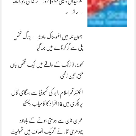
کلرسیداں ڈکیتی‘ڈاکو1 کروڑ کے طلائی زیورات
لے اڑے
بھون نلہ میں افسوسناک حادثہ — بزرگ شخص
پلی سے گر کر نالے میں بہہ گیا
کہوٹہ: فائرنگ کے واقعے میں ایک شخص جاں
بحق، تین زخمی
انجینئر قمراسلام راجہ کی کمبوڈیا سے ہنگامی کال
پر چکری میں 16 افراد کا کامیاب ریسکیو
عمران خان سے دوستی ہونے کے باوجود
چودھری نثار نے تحریک انصاف میں شمولیت