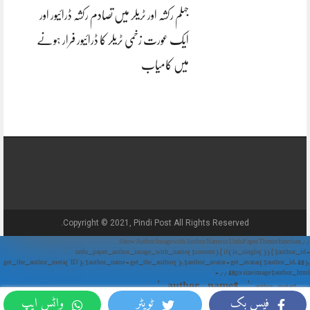
جہلم رکشہ اور ٹریلر میں تصادم رکشہ ڈرائیور اور
ایک عورت زخمی ٹریلر کا ڈرائیور فرار ہونے
میں کامیاب
Copyright © 2021, Pindi Post All Rights Reserved.
// Show Author Image with Author Name in UrduPaper Theme function
urdu_paper_author_image_with_name($content) { if (is_single()) { $author_id =
get_the_author_meta('ID'); $author_name = get_the_author(); $author_avatar = get_avatar($author_id, 48);
// 48px size image $author_html = '
' . $author_name . '
' . $author_avatar . '
فیس بک
ٹویٹر
واٹس ایپ
'; return $author_html . $content; } return $content; } add_filter('the_content',