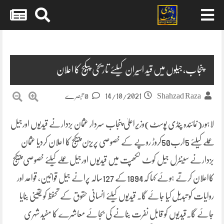
Skip
to
content
پنجاب،جیلوں میں قید اسیران کیلئے تاریخی پیکج کا اعلان
14/10/2021
Shahzad Raza
0 تبصرے
لاہور(نمائندہ پنڈی پوسٹ)وزیراعلیٰ پنجاب سردار عثمان بزدارنے قیدیوں اورجیل
عملے کیلئے 5ارب50کروڑ روپے کے خصوصی پریزن پیکیج کا اعلان کردیا عثمان
بزدارنے سینٹرل جیل کوٹ لکھپت میں قیدیوں اورجیل عملے کیلئے خصوصی پیکیج
کااعلان کرتے ہوئے کہا کہ1894کے 127سالہ پرانے جیل قوانین، قواعد اور
روایات کو تبدیل کیا جائے گا۔ قیدیوں کیلئے انسانی حقوق کے تحفظ کو یقینی بنایا
جائے گا۔قیدیوں کو قابل نفرت بنانے کی بجائے معاشرے کا مفید شہری