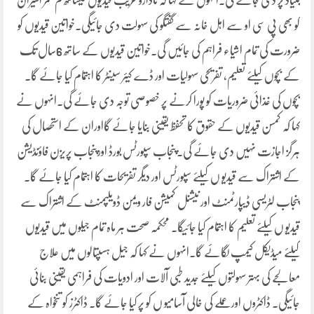
بنیاد پر دی جائے گی۔انہوں نے کہا کہ نادارو غریب قیدیوں کیساتھ کم عمر اسیران
کو بھی پی سی او سے اہل خانہ سے گفتگو کی سہولت دی جائیگی۔خواتین قیدیوں کو
ضرورت کی تمام اشیاء فراہم کی جائیں گی۔خواتین قیدیوں کے ساتھ 6سال تک
کے بچوں کیلئے تعلیم، تفریحی سہولیات اور ڈے کیئر سینٹر کا اہتمام کیا جائے گا۔
بچوں کی غذائی ضروریات کو پورا کرنے پر خصوصی توجہ دی جائے گی۔انہوں نے
کہا کہ کمسن قیدیوں کے حقوق کا تحفظ یقینی بنایا جائے گااوران کے استحصال کی
ہرگز اجازت نہیں دی جائے گی۔پنجاب سپورٹس بورڈ اورپنجاب پریزن فاؤنڈیشن
کے اشتراک سے قیدیو ں کیلئے سپورٹس اور دیگر تفریحات کا اہتمام کیا جائے گا۔
پنجاب لٹریسی ڈیپارٹمنٹ اور نیشنل کمیشن فار ویمن ڈویلپمنٹ کے اشتراک سے
قیدیو ں کیلئے تعلیم کا اہتمام کیا جائیگا۔ محکمہ صحت ہر ماہ تمام جیلوں میں قیدیوں
کیلئے میڈیکل کیمپ لگائے گا۔انہوں نے کہا کہ جیل ہسپتالوں میں علاج
معالجے کی بہتر سہولتوں کیلئے جدید طبی آلات اور ادویات کی فراہمی یقینی بنائی
جائیگی۔ ڈاکٹروں اور عملے کی خالی آسامیو ں کو پر کیا جائے گا۔ ڈاکٹرز کو تنخواہ کے