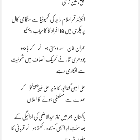
بحق، تین زخمی
انجینئر قمراسلام راجہ کی کمبوڈیا سے ہنگامی کال
پر چکری میں 16 افراد کا کامیاب ریسکیو
عمران خان سے دوستی ہونے کے باوجود
چودھری نثار نے تحریک انصاف میں شمولیت
سے انکاری رہے
علی امین گنڈاپور کا وزیراعلیٰ خیبرپختونخوا کے
عہدے سے مستعفی ہونے کا اعلان
پاکستان بھر میں نمازِ عیدالاضحی کی ادائیگی کے
بعد سنتِ ابراہیمی کو زندہ رکھتے ہوئے قربانی کا
سلسلہ شروع