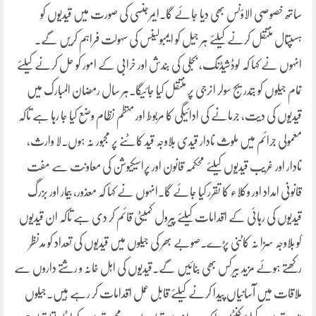
ساتھ خصوصی الاؤنس بھی دیا جائے گا۔ایمرجنسی کی صورت میں قیدیوں کو
ہسپتال منتقل کرنے کیلئے ہر جیل کو ایمبولینس کی سہولت فراہم کریں گے۔
انہوں نے کہا کہ لوڈشیڈنگ، بجلی کی بندش اور خرابی کے امور کو حل کرنے کیلئے
تمام جیلوں کو بتدریج سولر انرجی پر منتقل کیا جائیگا۔ہر سال رمضان المبارک میں
قیدیوں کی دیت، جرمانے کی ادائیگی کا مربوط اور منظم نظام وضع کیا جا رہا ہے تاکہ
معمولی جرائم میں ملوث نادار قیدی بلاوجہ قید کاٹنے پر مجبور نہ ہوں۔لا وارث،
نادار اور غریب قیدیوں کیلئے محکمہ قانون اور پراسیکیوشن کی معاونت سے مفت
قانونی امداد اور وکلاء کا تقرر کیا جائے گا۔انہوں نے کہا کہ معذور، بیمار اور بزرگ
قیدیوں کی رہائی کے اقدامات کیلئے پیرول کمیٹی قائم کر دی ہے تاکہ ان قیدیوں
کو بلاوجہ سزا نہ کاٹنی پڑے۔صوبے بھر کی جیلوں میں قیدیوں کی تعداد کو مدنظر
رکھتے ہوئے مزید بیرکس بھی بنائیں گے۔قیدیوں کی اہل خانہ و رشتے داروں سے
ملاقات میں آسانیاں پیدا کرنے کیلئے قابل عمل اقدامات کر رہے ہیں۔جیلوں