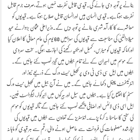
بنانے پر توجہ دی جائے گی۔قیدی قابل نفرت نہیں ہوتے،صرف جرم قابل
نفرت ہوتاہے۔قیدی انسان ہیں اورانسان قابل صلاح ہوتا ہے۔قیدیوں کو
معاشرے کا کار آمد شہری بنانے پر توجہ دیں گے۔وزیراعلیٰ عثمان بزدارنے عید
میلادالنبیؐ کی مناسبت سے قیدیوں کی سزامیں 60 یوم کی عام معافی کا اعلان کیا
اورکہا کہ قیدیوں کو میٹرس، کمبل اور تکیہ رکھنے کی اجازت ہوگی۔ سخت سردی
کے موسم میں اسیران کے لئے تمام جیلوں میں گیزر نصب کئے جائیں گے۔
جیلوں میں ایل سی ڈی ٹی وی پر کیبل نیٹ ورک کے ذریعے نیوز اور
انٹرٹینمنٹ چینل دکھائے جائیں گے۔ میں نے آج جیل میں کیبل نیٹ ورک
سسٹم کا افتتاح کیا ہے۔جیلوں میں سیل اور بیرکوں میں ائیرکولر، ایگزاسٹ فین،
ایل ای ڈی لائٹس اور اضافی پنکھے نصب کئے جائیں گے تاکہ قیدیو ں کو موسم
کی سختی کا سامنا نہ کرنا پڑے۔انڈسٹریز کے تعاون سے جیلوں میں قیدیوں کی
تیارشدہ مصنوعات کی فروخت سے حاصل ہونے والی رقم سے ہر قیدی کو ماہانہ