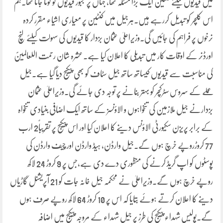
میں قیدیوں کیلئے کنٹین ایک بڑا مسئلہ تھا، جہاں پر مجبور قیدیوں کو لوٹا جاتا تھا۔ہم
اس کلچر کو تبدیل کررہے ہیں۔ہرجیل میں کنٹین پر معیاری اشیاء مقرر کردہ
نرخوں پر فراہم کی جائیں گی۔وزیراعلیٰ عثمان بزدار کا قیدیوں کی سہولت کیلئے لنچ
اورڈنر کے اوقات کار میں تبدیلی کا اعلان کیا ہے۔عشرہ شان رحمت اللعالمینؐ
کی مناسبت سے قیدیوں کیساتھ ساتھ جیل سٹاف کو بھی پیکیج دیا گیا ہے۔جیل
عملے کے سروس سٹرکچر کو بہتر بنانے پر توجہ دی جائے گی۔وزیراعلیٰ عثمان
بزدارنے جیل ملازمین کی تنخواہوں و الاؤنسز کے ساتھ ایک اضافی بنیادی تنخواہ
کے برابر پریزن سکیورٹی الاؤنس دینے کا اعلان کیا اور اس پیکیج پر تقریباً2 ارب
77 کروڑروپے خرچ ہوں گے۔جیل وارڈن، ہیڈ وارڈن اور چیف وارڈن کی
پوسٹوں کو اپ گریڈ کرنے کی منظوری دے دی ہے،جس پر 9 کروڑ 24 لاکھ
روپے خرچ ہوں گے۔وزیراعلیٰ نے محکمہ جیل خانہ جات کو 21 آپریشنل گاڑیاں
دینے کا اعلان کرتے ہوئے بتایا کہ اس پر 10 کروڑ 64 لاکھ روپے صرف ہوں
گے۔پولیس شہداء پیکیج کی طرز پر جیل شہداء کے مروجہ پیکیج میں اضافہ