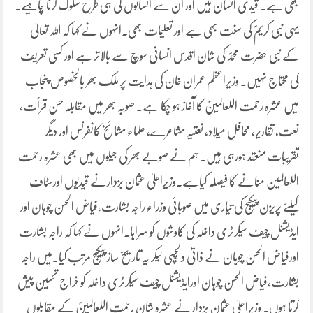
بھی ہے۔ قیدی انسان ہیں اور ان سے انسانوں کی ہی طرح سلوک کرنا چاہیے۔
یہی نبی کریمؐ کی سنت بھی ہے اور تعلیمات بھی۔انہوں نے کہا کہ اللہ تعالیٰ
کے نبی حضرت محمدؐ کی شان اقدس انسانی سوچ سے بالاتر ہے اور کسی تعریف
کی محتاج نہیں۔ وزیراعظم عمران خان کی ہدایت پر ملک بھر بالخصوص پنجاب
میں عشرہ رحمت اللعالمینؐ کا آغاز ہو چکا ہے۔ صوبہ بھر میں مقابلہ حسن قرأت،
نعت، تقاریر، محافل میلاد، نعتیہ مشاعرے، علماء مشائخ کانفرنس اور دیگر
تقریبات منعقد ہورہی ہیں۔ ہم نے صوبے بھر کی جیلوں میں بھی عشرہ رحمت
اللعالمین منانے کا فیصلہ کیاہے۔وزیراعلیٰ عثمان بزدارنے قیدیوں اورسٹاف
کیلئے پریزن پیکیج کی تیاری میں صوبائی وزراء راجہ بشارت،فیاض الحسن چوہان اور
ایڈیشنل چیف سیکرٹری داخلہ کی کاوشوں کو سراہا۔انہوں نے کہا کہ راجہ بشارت
اورفیاض الحسن چوہان نے ذاتی دلچسپی لیکر یہ تاریخ ساز پیکیج مرتب کیا۔میں راجہ
بشارت،فیاض الحسن چوہان اورایڈیشنل چیف سیکرٹری داخلہ کو خراج تحسین پیش
کرتا ہوں۔ وزیراعلیٰ عثمان بزدار نے عشرہ شان رحمت اللعالمینؐ کے مقابلوں