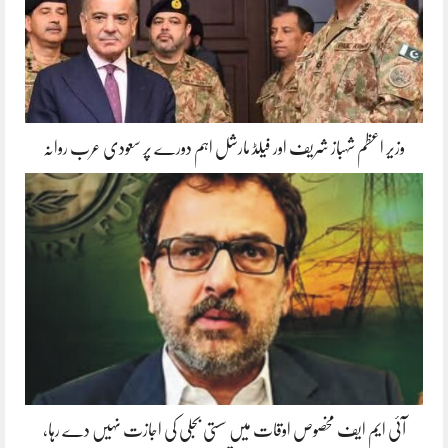
وزیر اعظم شہباز شریف اور فیلڈ مارشل اہم دورے پر سعودی عرب روانہ
آئی ایم ایف مخصوص اوقات میں سستی بجلی کی اجازت نہیں دے رہا،