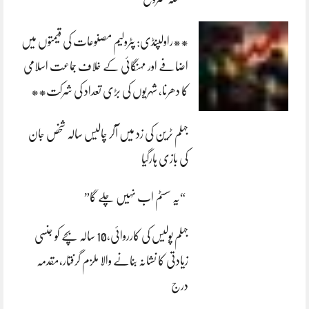
**راولپنڈی: پٹرولیم مصنوعات کی قیمتوں میں
اضافے اور مہنگائی کے خلاف جماعت اسلامی
کا دھرنا، شہریوں کی بڑی تعداد کی شرکت**
جہلم ٹرین کی زد میں آکر چالیس سالہ شخص جان
کی بازی ہارگیا
“یہ سسٹم اب نہیں چلے گا”
جہلم پولیس کی کارروائی،10 سالہ بچے کو جنسی
زیادتی کا نشانہ بنانے والا ملزم گرفتار،مقدمہ
درج