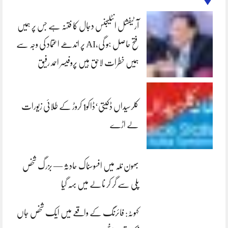
آرٹیفشل انٹلیجنس دجال کا فتنہ ہے جس پر ہمیں
فتح حاصل ہو گی،AI پر اندھے اعتماد کی وجہ سے
ہمیں خطرات لاحق ہیں پروفیسر احمد رفیق
کلرسیداں ڈکیتی‘ڈاکو1 کروڑ کے طلائی زیورات
لے اڑے
بھون نلہ میں افسوسناک حادثہ — بزرگ شخص
پلی سے گر کر نالے میں بہہ گیا
کہوٹہ: فائرنگ کے واقعے میں ایک شخص جاں