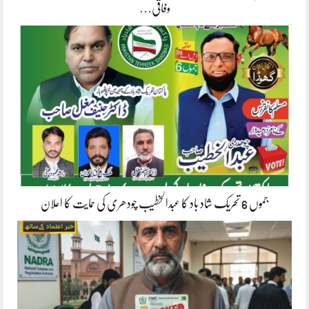
وفاقی…
جموں 6 تحریک شاد باد کا عبدالخطیب چودھری کی حمایت کا اعلان