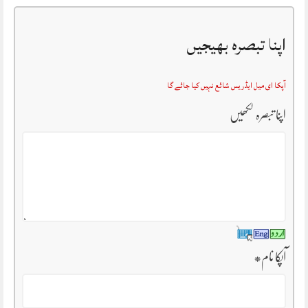
اپنا تبصرہ بھیجیں
آپکا ای میل ایڈریس شائع نہیں کیا جائے گا
اپنا تبصرہ لکھیں
آپکا نام
*