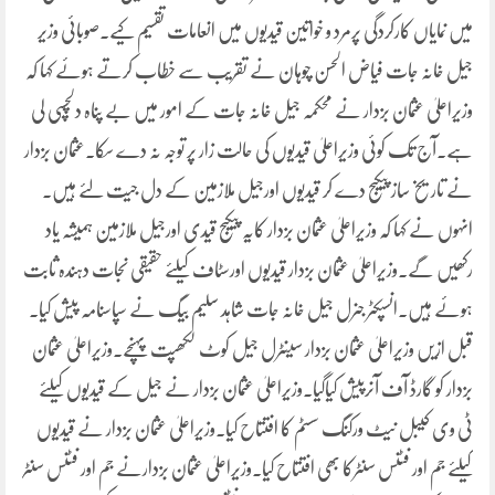
میں نمایاں کارکردگی پرمرد و خواتین قیدیوں میں انعامات تقسیم کیے۔صوبائی وزیر
جیل خانہ جات فیاض الحسن چوہان نے تقریب سے خطاب کرتے ہوئے کہا کہ
وزیراعلیٰ عثمان بزدار نے محکمہ جیل خانہ جات کے امور میں بے پناہ دلچسپی لی
ہے۔آج تک کوئی وزیراعلیٰ قیدیوں کی حالت زار پر توجہ نہ دے سکا۔عثمان بزدار
نے تاریخ ساز پیکیج دے کر قیدیوں اورجیل ملازمین کے دل جیت لئے ہیں۔
انہوں نے کہا کہ وزیراعلیٰ عثمان بزدار کایہ پیکیج قیدی اورجیل ملازمین ہمیشہ یاد
رکھیں گے۔وزیراعلیٰ عثمان بزدار قیدیوں اورسٹاف کیلئے حقیقی نجات دہندہ ثابت
ہوئے ہیں۔انسپکٹر جنرل جیل خانہ جات شاہد سلیم بیگ نے سپاسنامہ پیش کیا۔
قبل ازیں وزیراعلیٰ عثمان بزدار سینٹرل جیل کوٹ لکھپت پہنچے۔وزیراعلیٰ عثمان
بزدار کو گارڈ آف آنرپیش کیاگیا۔وزیراعلیٰ عثمان بزدار نے جیل کے قیدیوں کیلئے
ٹی وی کیبل نیٹ ورکنگ سسٹم کا افتتاح کیا۔وزیراعلیٰ عثمان بزدار نے قیدیوں
کیلئے جم اور فٹنس سنٹرکا بھی افتتاح کیا۔وزیراعلیٰ عثمان بزدارنے جم اور فٹنس سنٹر