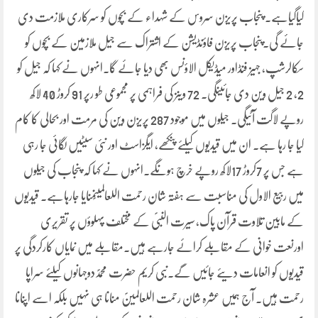
کیاگیاہے۔ پنجاب پریزن سروس کے شہداء کے بچوں کو سرکاری ملازمت دی
جائے گی۔پنجاب پریزن فاؤنڈیشن کے اشتراک سے جیل ملازمین کے بچوں کو
سکالرشپ، جہیز فنڈاور میڈیکل الاؤنس بھی دیا جائے گا۔انہوں نے کہا کہ جیل کو
2، 2 جیل وین دی جائینگی۔ 72 وینز کی فراہمی پر مجموعی طو رپر 91 کروڑ 40 لاکھ
روپے لاگت آئیگی۔ جیلوں میں موجود 287 پریزن وین کی مرمت اور بحالی کا کام
کیا جا رہا ہے۔ ان میں قیدیوں کیلئے پنکھے، ایگزاسٹ اور نئی سیٹیں لگائی جا رہی
ہے جس پر 7کروڑ 17لاکھ روپے خرچ ہونگے۔انہوں نے کہا کہ پنجاب کی جیلوں
میں ربیع الاول کی مناسبت سے ہفتہ شان رحمت اللعالمینؐمنایا جارہاہے۔ قیدیوں
کے مابین تلاوت قرآن پاک، سیرت النبیؐ کے مختلف پہلوؤں پر تقریری
اورنعت خوانی کے مقابلے کرائے جارہے ہیں۔مقابلے میں نمایاں کارکردگی پر
قیدیوں کو انعامات دیئے جائیں گے۔نبی کریم حضرت محمدؐدوجہانوں کیلئے سراپا
رحمت ہیں۔ آج ہمیں عشرہ شان رحمت اللعالمینؐ منانا ہی نہیں بلکہ اسے اپنانا