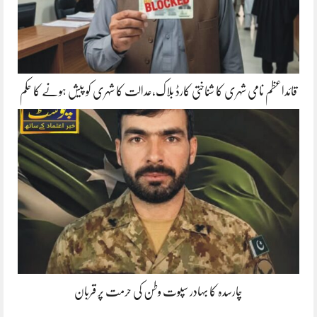
قائداعظم نامی شہری کا شناختی کارڈ بلاک،عدالت کا شہری کو پیش ہونے کا حکم
چارسدہ کا بہادر سپوت وطن کی حرمت پر قربان