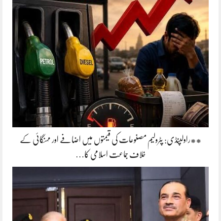
**راولپنڈی: پٹرولیم مصنوعات کی قیمتوں میں اضافے اور مہنگائی کے
خلاف جماعت اسلامی کا…