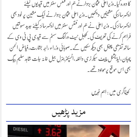
کا دورہ کیا۔وزیراعلیٰ عثمان بزدارنے جم اور فٹنس سنٹر میں قیدیوں کیلئے
ایکسرسائزکی مشینیں دیکھیں۔وزیر اعلی عثمان بزدار نے ایک مشین پر خود بھی
ایکسرسائز کی۔ وزیر اعلیٰ نے جم اور فٹنس سنٹر میں ایکسرسائز کیلئے جدید سہولتیں
فراہم کرنے کی تعریف کی۔کیبل نیٹ ورکنگ سسٹم سے قیدی پی ٹی وی کے
ساتھ تفریحی چینل بھی دیکھ سکیں گے۔صوبائی وزراء راجہ بشارت،فیاض الحسن
چوہان،ایڈیشنل چیف سیکرٹری داخلہ،انسپکٹر جنرل جیل خانہ جات شاہد سلیم بیگ
بھی اس موقع پرموجود تھے۔
کیٹاگری میں :
اہم خبریں
مزید پڑھیں