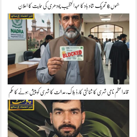
جموں 6 تحریک شاد باد کا عبدالخطیب چودھری کی حمایت کا اعلان
قائداعظم نامی شہری کا شناختی کارڈ بلاک،عدالت کا شہری کو پیش ہونے کا حکم