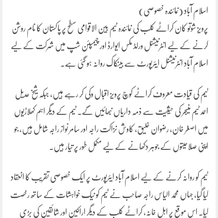
اسلام آباد (نمائندہ خصوصی)
پرویز شوتو کان کراٹے کلب کی نمائندہ ٹیم بین الاقوامی سطح پر پاکستان کا نام روشن
کرنے کے لیے انٹرنیشنل ورلڈ مکس ایوارڈ اور چیمپئن شپ میں شرکت کے لیے
اسلام آباد انٹرنیشنل ایئرپورٹ سے بینکاک روانہ ہو گئی ہے۔
ٹیم کی قیادت معروف کراٹے کوچ پرویز اقبال وکی کر رہے ہیں، جبکہ شیخ عدیل
احمد ٹیم منیجر کی حیثیت سے ذمہ داریاں نبھائیں گے۔ ٹیم کے دیگر اہم کھلاڑیوں
میں اصغر خان، رضوان خلیق، کاوش نزاکت راجہ اور سامر نواز راجہ شامل ہیں، جو
اپنی صلاحیتوں کے جوہر دکھانے کے لیے مکمل طور پر تیار ہیں۔
ٹیم کو روانہ کرنے کے لیے اسلام آباد ایئرپورٹ پر ایک خصوصی تقریب کا انعقاد
کیا گیا، جہاں محمد الیاس راجہ صاحب نے ٹیم کو نیک خواہشات کے ساتھ رخصت
کیا۔ اس موقع پر اہلِ خانہ، کراٹے کلب کے دیگر اراکین اور شائقین کی بڑی