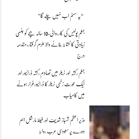
“یہ سسٹم اب نہیں چلے گا”
جہلم پولیس کی کارروائی،10 سالہ بچے کو جنسی
زیادتی کا نشانہ بنانے والا ملزم گرفتار،مقدمہ
درج
جہلم رکشہ اور ٹریلر میں تصادم رکشہ ڈرائیور اور
ایک عورت زخمی ٹریلر کا ڈرائیور فرار ہونے
میں کامیاب
وزیر اعظم شہباز شریف اور فیلڈ مارشل اہم
دورے پر سعودی عرب روانہ