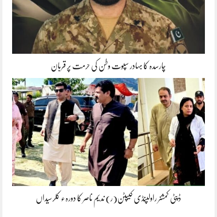
چارسدہ کا بہادر سپوت وطن کی حرمت پر قربان
ڈپٹی کمشنر راولپنڈی کیپٹن(ر) ندیم ناصر کا دورہء کلرسیداں