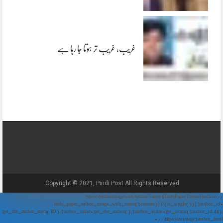
غریب، غریب تر ہوتا جا رہا ہے
Copyright © 2021, Pindi Post All Rights Reserved.
// Show Author Image with Author Name in UrduPaper Theme function
urdu_paper_author_image_with_name($content) { if (is_single()) { $author_id =
get_the_author_meta('ID'); $author_name = get_the_author(); $author_avatar = get_avatar($author_id, 48);
// 48px size image $author_html = '