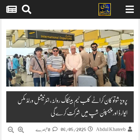
Skip
to
content
پرویز شوتو کان کراٹے کلب ٹیم بینکاک روانہ، انٹرنیشنل ورلڈ مکس
ایوارڈ اور چیمپئن شپ میں شرکت کرے گی
06/05/2025
Abdul Khateeb
0 تبصرے