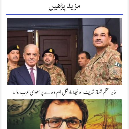
مزید پڑھیں
وزیر اعظم شہباز شریف اور فیلڈ مارشل اہم دورے پر سعودی عرب روانہ