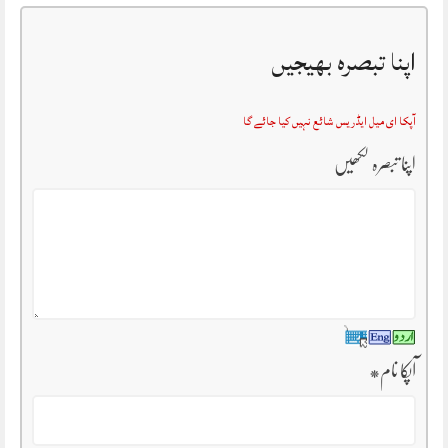
اپنا تبصرہ بھیجیں
آپکا ای میل ایڈریس شائع نہیں کیا جائے گا
اپنا تبصرہ لکھیں
آپکا نام
*