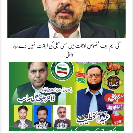
آئی ایم ایف مخصوص اوقات میں سستی بجلی کی اجازت نہیں دے رہا،
وفاقی…