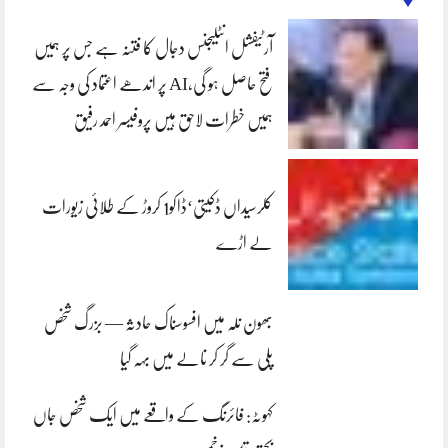
آرٹیفشل انٹلیجنس دجال کا فتنہ ہے جس پر ہمیں
فتح حاصل ہو گی،AI پر اندھے اعتماد کی وجہ سے
ہمیں خطرات لاحق ہیں پروفیسر احمد رفیق
کلرسیداں ڈکیتی‘ڈاکو1 کروڑ کے طلائی زیورات
لے اڑے
بھون نلہ میں افسوسناک حادثہ — بزرگ شخص
پلی سے گر کر نالے میں بہہ گیا
کہوٹہ: فائرنگ کے واقعے میں ایک شخص جاں