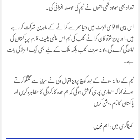
تعداد بھی موجود تھی جنہوں نے ٹیم کی حوصلہ افزائی کی۔
اس بین الاقوامی ایونٹ میں دنیا بھر سے کراٹے کے ماہرین شرکت کر رہے
ہیں، اور پرویز شوتو کان کراٹے کلب کی ٹیم اس عالمی پلیٹ فارم پر پاکستان کی
نمائندگی کرے گی، جو نہ صرف کلب بلکہ ملک کے لیے بھی ایک اعزاز کی بات
ہے۔
ٹیم کے روانہ ہونے کے بعد کوچ پرویز اقبال وکی نے میڈیا سے گفتگو کرتے
ہوئے کہا کہ “ہماری پوری کوشش ہو گی کہ ہم عمدہ کارکردگی کا مظاہرہ کریں اور
پاکستان کا نام روشن کریں
کیٹاگری میں :
اہم خبریں