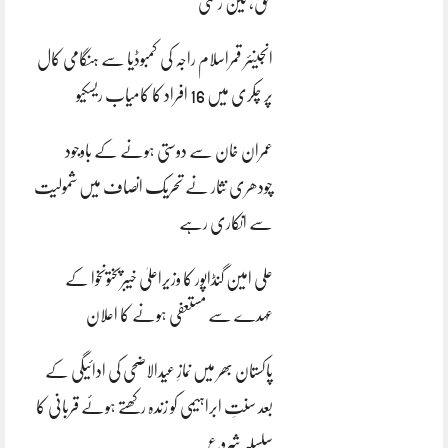
بحق، تین زخمی
انجینئر قمراسلام راجہ کی کمبوڈیا سے ہنگامی کال
پر چکری میں 16 افراد کا کامیاب ریسکیو
عمران خان سے دوستی ہونے کے باوجود
چودھری نثار نے تحریک انصاف میں شمولیت
سے انکاری رہے
علی امین گنڈاپور کا وزیراعلیٰ خیبرپختونخوا کے
عہدے سے مستعفی ہونے کا اعلان
پاکستان بھر میں نمازِ عیدالاضحی کی ادائیگی کے
بعد سنتِ ابراہیمی کو زندہ رکھتے ہوئے قربانی کا
سلسلہ شروع