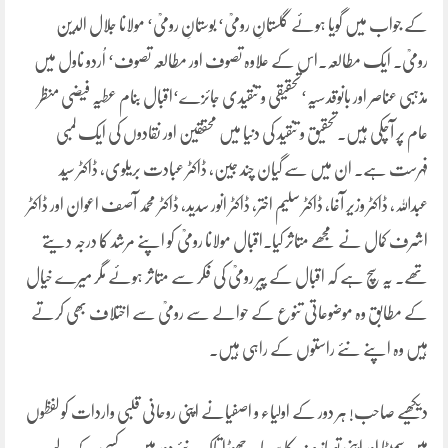
کے جواب میں گویا ہوئے گلستانِ رومیؒ‘ بوستانِ رومیؒ‘ مولانا جلال الدین
رومیؒ۔ ایک مطالعہ۔اس کے علاوہ تصوف اور مطالعہ تصوف‘ اُردو ناول میں
مذہبی عناصر اور بانوقدسیہ‘تحقیقی و تنقیدی جائزے‘اقبال بنام عطیہ فیضی منظر
عام پر آچکی ہیں۔تحقیق و تنقید کی دنیا میں محققین اور نقادوں کی ایک لمبی
فہرست ہے۔ ان میں سے گیان چند جین، ڈاکٹر عبادت بریلوی، ڈاکٹر سیّد
عبداللہ، ڈاکٹر وزیر آغا، ڈاکٹر سلیم اختر، ڈاکٹر انور سدید، ڈاکٹر محمد آصف اعوان اور ڈاکٹر
اشرف کمال نے مجھے متاثر کیا۔اقبال مولانا رومیؒ کو اپنے مرشد کا درجہ دیتے
تھے۔ یہ سچ ہے کہ اقبال کے پیر رومیؒ کی فکر سے متاثر ہوئے مگر میرے خیال
کے مطابق وہ موضوعاتی تنوع کے حوالے سے رومیؒ سے اختلاف بھی کرتے
ہیں وہ اپنے نئے راستوں کے راہی ہیں۔
دیکھیے صاحب! ہر دور کے اولیاء و اصفیانے اپنی روحانی قلبی واردات کو لفظوں