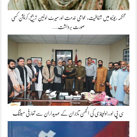
محکمہ ریونیو میں شفافیت، عوامی خدمت اور میرٹ اولین ترجیح، کرپشن کسی
صورت برداشت…
سی پی او،راولپنڈی کی انجمن تاجران کے عہدیداران سے تعارفی میٹنگ