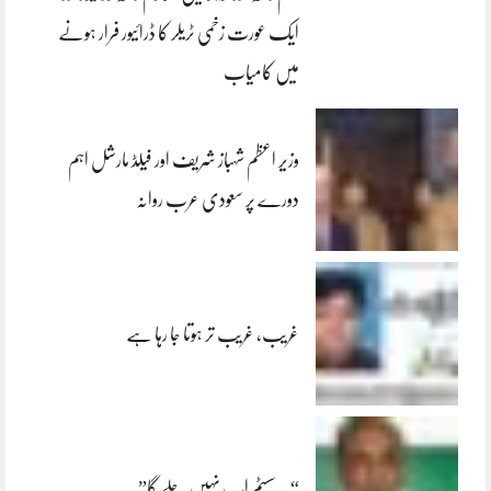
ایک عورت زخمی ٹریلر کا ڈرائیور فرار ہونے
میں کامیاب
وزیر اعظم شہباز شریف اور فیلڈ مارشل اہم
دورے پر سعودی عرب روانہ
غریب، غریب تر ہوتا جا رہا ہے
“یہ سسٹم اب نہیں چلے گا”