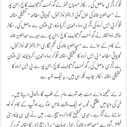
لکھ کر ڈگری حاصل کی۔ سکالر مصباح ظفر نے گورنمنٹ گریجوایٹ کالج راجن پور
نے ”عبدالعزیز خالدؔ کی غزل گوئی از ڈاکٹر نواز کنول: تجزیاتی مطالعہ“ تحقیقی مقالہ
لکھ کر بی ایس اُردو کی ڈگری بہاء الدین زکریا ونیورسٹی ملتان سے حاصل کی۔سکالر
عائشہ ذوالفقار نے گورنمنٹ گریجوایٹ کالج راجن پور سے میرے عبدالعزیز خالد
کے کام کے حوالے سے ”عبدالعزیز خالد کی نظم نگاری“از ڈاکٹر محمد نواز کنول:
تجزیاتی مطالعہ“ بی ایس اُردو کا تحقیقی مقالہ لکھ کر بہاء الدین زکریا یونیورسٹی ملتان
سے ڈگری حاصل کی۔گورنمنٹ گریجوایٹ کالج راجن پور سے بی ایس اُردو کا
تحقیقی مقالہ سکالر سیماب لکھ رہی ہیں۔یہ ایک المیہ ہے
کہ نئے لکھنے والے بہت جلد شہرت عام کے طلب گار دکھائی دیتے ہیں۔
فن کی دنیا میں پختگی، تجربہ اور ایک وقتِ خاص ہوتا ہے جو آپ کے کام کو خود
سامنے لے آتا ہے۔میری تحقیق کا دائرہ وسیع ہے۔ میں نے جی سی یونیورسٹی
فیصل آباد سے ”عبدالعزیز خالدؔ کی ادبی خدمات“ پر پی ایچ ڈی کا مقالہ تحریر کر