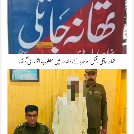
تھانہ جاتلی ،قتل اور ضرر کے مقدمہ میں مطلوب اشتہاری گرفتار