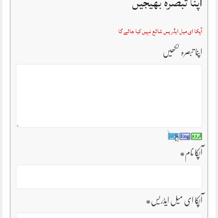
اپنا تبصرہ بھیجیں
آپکا ای میل ایڈریس شائع نہیں کیا جائے گا
اپنا تبصرہ لکھیں
آپکا نام
*
آپکا ای میل ایڈریس
*