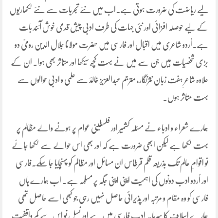
لیے ریاضت کی ضرورت ہوتی ہے۔اب میں نئے تجربات سے نئے لکھاریوں
کے لیے حوصلہ افزائی اور نئی جہات کی طرف ادبی پیش قدمی خوش آئند بات
ہے۔اُردو شاعری میں اقبال اور فارسی میں حضرت مولانا جلال الدین رومیؒ دو
بڑی شخصیات ہیں جن سے میں نے بہت کچھ سیکھا اور متاثر بھی ہوا۔ ان کے
علاوہ شاعرِ ہفت زبان نثرنگار، مترجم عبدالعزیز خالدؔ سے علمی و ادبی حوالوں سے
بہت متاثر ہوں۔
ہمارے شعراء و ادباء نے مسئلہ کشمیر اور فلسطینی عوام پر ہونے والے مظالم پر
بہت لکھا ہے لیکن ابھی ضرورت ہے کہ اور بھی اس حوالے سے لکھا جائے
تو اقوامِ عالم تک بذریعہ قلم قرطاس ان مسائل اور مظالم کو پہنچایا جا سکے۔فارسی
اور اُردو ادب دونوں کی اہمیت اپنی اپنی جگہ پر مسلّمہ ہے۔ اب ہمارے ہاں
فارسی کو وہ مقام و مرتبہ اور پذیرائی حاصل نہیں رہی جو کبھی اسے حاصل تھی
ہمارے اسلاف کا سرمایہ ادب فارسی میں ہے اور نسل نو اس سے کم واقفیت