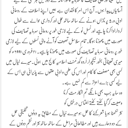
میں سمیٹا اور اپنی تصانیف کا سرمایہ چھوڑا تاکہ نئے دور میں ہر کسی کے لیے
آسانیاں پیدا ہوں۔ آج اس امر کا فقدان ہے ہمیں اپنے اسلاف کے روحانی
ادبی ورثہ پر نازاں ہونے کے ساتھ ساتھ عملی اور کرداری حوالے سے فعال
کردارادا کرنا چاہیے اور نسلِ نو کے لیے لازمی طور پر روحانی سرمایہ تصانیف کی
صورت میں چھوڑنا ہوگا۔ تمام سلاسل تصوف کو آنے والی نسلوں کے لیے لازمی
طور پر روحانی سرمایہ تصانیف کی صورت میں چھوڑنا چاہیے۔ ۲۱ فروری ۶۹۹۱ء کو
میری تعیناتی بطور لیکچرار اُردو گورنمنٹ اسلامیہ کالج میں ہوئی۔میرے خیال میں
کسی بھی مصنف کا کام اور اس کی علمی و ادبی حلقوں سے پذیرائی ہی اس کے
لیے کسی بڑے اعزاز سے کم نہیں ہے۔
وہ سایہ جب بھی مانگے تم انکار مت کرنا
وصیت کر گیا کٹتے کٹتے املتاس درختوں کو
نثر لکھنا ہو یا شعر کہنے کا عمل ہو میرے خیال کے مطابق یہ دونوں تخلیقی عمل
کے دو دھارے ہیں اور مطالعاتی مراحل کے ساتھ ساتھ نثر اور نظم دونوں کے