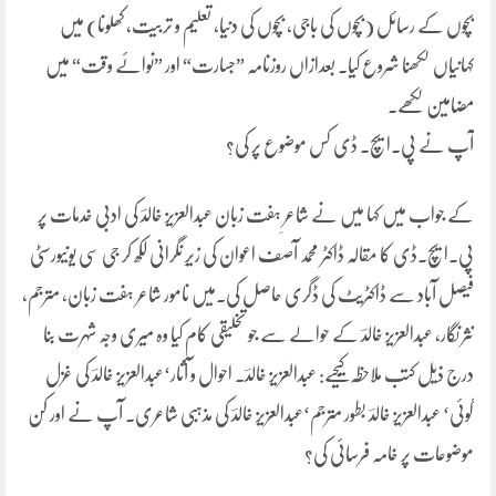
بچوں کے رسائل (بچوں کی باجی، بچوں کی دنیا، تعلیم و تربیت، کھلونا) میں
کہانیاں لکھنا شروع کیا۔ بعدازاں روزنامہ ”جسارت“ اور ”نوائے وقت“ میں
مضامین لکھے۔
آپ نے پی۔ایچ۔ ڈی کس موضوع پر کی؟
کے جواب میں کہا میں نے شاعرِ ہفت زبان عبدالعزیز خالدؔ کی ادبی خدمات پر
پی۔ایچ۔ڈی کا مقالہ ڈاکٹر محمد آصف اعوان کی زیرِ نگرانی لکھ کر جی سی یونیورسٹی
فیصل آباد سے ڈاکٹریٹ کی ڈگری حاصل کی۔میں نامور شاعر ہفت زبان، مترجم،
نثر نگار، عبدالعزیز خالدؔ کے حوالے سے جو تخلیقی کام کیا وہ میری وجہ شہرت بنا
درج ذیل کتب ملاحظہ کیجیے: عبدالعزیز خالدؔ۔ احوال و آثار‘عبدالعزیز خالدؔ کی غزل
گوئی‘ عبدالعزیز خالدؔ بطور مترجم‘عبدالعزیز خالدؔ کی مذہبی شاعری۔ آپ نے اور کن
موضوعات پر خامہ فرسائی کی؟