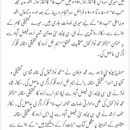
میں میری سروس کا آغاز ہوا۔۶۹۱ء میں ”لبِ جُو“ کا آغاز ہوا۔ بطور مدیر مجلہ
”لبِ جُو“ ۵۰۰۲ء تا ۹۰۰۲ء فرائض سرانجام دینے کے بعد ۰۱۰۲ء تاحال بطور
مدیراعلیٰ ”لبِ جُو“ کے لیے میری خدمات جاری ہیں۔میرے تحقیقی کام کے
حوالے سے سکالر ردا ثمرین نے جی سی یونیورسٹی وویمن شعبہ اُردو فیصل آباد سے
بہ عنوان ”ڈاکٹر محمد نواز کنول بحیثیت محقق“ ایم فل اُردو کا تحقیقی مقالہ لکھ کر
ڈگری حاصل کی۔
منہاج یونیوسٹی لاہور سے محمد عرفان نے ”محمد نواز کنول کی خالد شناسی تحقیقی و
تنقیدی ائزہ“تحقیقی مقالہ برائے ایم فل اُردو لکھ کر ڈگری حاصل کی۔سکالر شاہ
نواز نے جی سی یونیورسٹی فیصل آباد سے اپنا ایم اے اُردو کا تحقیقی مقالہ ”ڈاکٹر
محمد نواز کنول کی علمی و ادارتی خدمات بحوالہ لبِ جو“ لکھ کر ڈگری حاصل کی۔سکالر
حفصہ ارشد نے جی سی یونیورسٹی فیصل آباد سے بی ایس اُردو کا تحقیقی مقالہ
مشاہیر کے انٹرویوز پر مشتمل کتاب ”بات کر کے دیکھتے ہیں“ کے حوالے سے