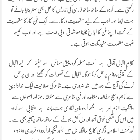
رکھتی ہے۔ اُردو کے ساتھ ساتھ فارسی کی تدریس کا عمل بھی بہتر بنایا جائے تو
بہت اچھا ہو۔ ادب کے لیے مقصدیت درکار ہے۔ ایک فن کار کا مقصدیت
کے تحت اپنے فن کا ابلاغ یقینا معاشرتی ادبی خدمت ہے اور ادب کیسے
مثبت مقصدیت مفید ثابت ہوتی ہے۔
کلامِ اقبال آفاقی ہے۔ اُمت مسلمہ کو درپیش مسائل سے نپٹنے کے لیے اقبال
کے آفاقی پیغام پر عمل کرنا ہوگا۔ اقبال کے تصورات کو سمجھنے اور ان پر عمل
کرنے کی آج کے دور میں اشد ضروری ہے۔شاعر کی صلاحیت ایک خداداد چیز
ہے تاہم وسیع مطالعہ، مشاہدہ اور فن شاعری سے متعلقہ رموز اور اصولوں سے
واقفیت لازم امر ہے۔مجھے اُردو ماہیا نگاری بہت پسند ہے۔ پنجابی سے اُردو
میں اس کی منتقلی خوش آئند اور دل کش ہونے کے ساتھ ساتھ پُرتاثیر بھی ہے۔
گورنمنٹ اسلامیہ ڈگری کالج سانگلہ ہل میں بطور لیکچرار اُردو ۲۱ فروری ۶۹۹۱ء