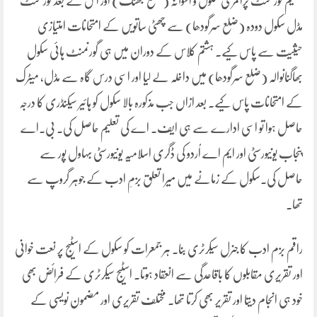
تعلیم گورنمنٹ پرائمری سکول و اسوآنہ (ضلع جھنگ) اور اس کے بعد گورنمنٹ
مڈل سکول دودہ (ضلع سرگودھا) سے چھٹی ساتویں کے امتحانات امتیازی
حیثیت سے پاس کیے۔ ہشتم کلاس کے دوران میں ہی گورنمنٹ ہائی سکول
بھاگنانوالہ (ضلع سرگودھا) میں داخلہ لے لیا اور اسی درس گاہ سے مڈل، میٹرک
کے امتحانات پاس کیے۔ بعد ازاں جب مذکورہ بالا سکول کو ہائیر سیکنڈری کا درجہ
حاصل ہوا تو اسی ادارے سے ہی ایف۔ اے کی تعلیم حاصل کی۔ بی۔اے
پنجاب یونیورسٹی اور ایم اے اُردو کی ڈگری اسلامیہ یونیورسٹی بہاول پور سے
حاصل کی۔سکول کے زمانے میں میرا تعلق بزمِ ادب کے جوہر گروپ سے
تھا۔
راقم بزم ادب کا جنرل سیکرٹری بنا۔ ہر جمعرات کو سکول کے اسٹیج پر نعت خوانی
اور تقریری مقابلوں کا باقاعدگی سے انعقاد ہوتا۔ اسٹیج سیکرٹری کے فرائض بھی
خود ہی انجام دیتا اور تقریر بھی کرتا تھا۔ مختلف تقریری اور مضمون نویسی کے