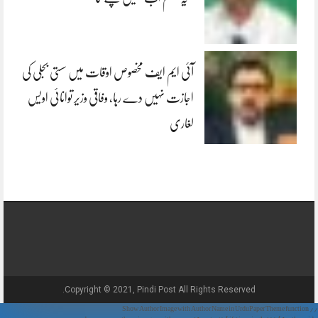
آئی ایم ایف مخصوص اوقات میں سستی بجلی کی
اجازت نہیں دے رہا، وفاقی وزیر توانائی اویس
لغاری
Copyright © 2021, Pindi Post All Rights Reserved.
// Show Author Image with Author Name in UrduPaper Theme function