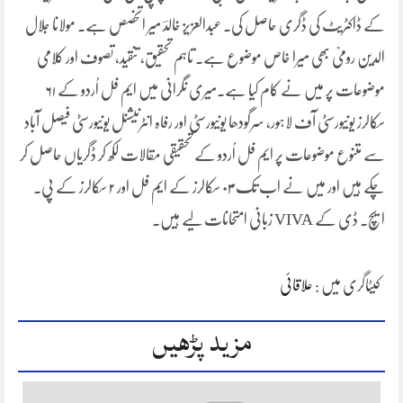
کے ڈاکٹریٹ کی ڈگری حاصل کی۔ عبدالعزیز خالدؔ میر اتخصص ہے۔ مولانا جلال
الدین رومیؒ بھی میرا خاص موضوع ہے۔ تاہم تحقیق، تنقید، تصوف اور کلامی
موضوعات پر میں نے کام کیا ہے۔میری نگرانی میں ایم فل اُردو کے ۶۱
سکالرز یونیورسٹی آف لاہور، سرگودھا یونیورسٹی اور رفاہ انٹرنیشنل یونیورسٹی فیصل آباد
سے متنوع موضوعات پر ایم فل اُردو کے تحقیقی مقالات لکھ کر ڈگریاں حاصل کر
چکے ہیں اور میں نے اب تک ۰۳ سکالرز کے ایم فل اور ۲ سکالرز کے پی۔
ایچ۔ ڈی کے VIVA زبانی امتحانات لیے ہیں۔
کیٹاگری میں :
علاقائی
مزید پڑھیں