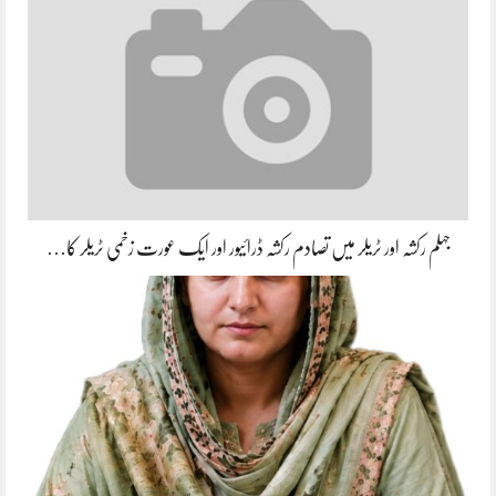
جہلم رکشہ اور ٹریلر میں تصادم رکشہ ڈرائیور اور ایک عورت زخمی ٹریلر کا…