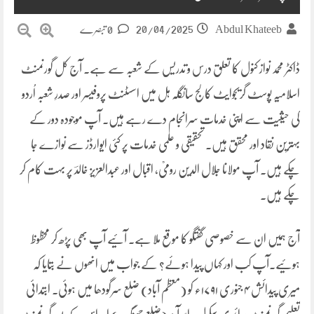
20/04/2025
Abdul Khateeb
0 تبصرے
ڈاکٹر محمد نواز کنول کا تعلق درس و تدریس کے شعبہ سے ہے۔ آج کل گورنمنٹ
اسلامیہ پوسٹ گریجوایٹ کالج سانگلہ ہل میں اسسٹنٹ پروفیسر اور صدرِ شعبہ اُردو
کی حیثیت سے اپنی خدمات سرانجام دے رہے ہیں۔ آپ موجودہ دور کے
بہترین نقاد اور محقق ہیں۔ تحقیقی و علمی خدمات پر کئی ایوارڈز سے نوازے جا
چکے ہیں۔ آپ مولانا جلال الدین رومیؒ، اقبال اور عبدالعزیز خالدؔ پر بہت کام کر
چکے ہیں۔
آج ہمیں ان سے خصوصی گفتگو کا موقع ملا ہے۔ آئیے آپ بھی پڑھ کر محظوظ
ہوئیے۔آپ کب اور کہاں پیدا ہوئے؟ کے جواب میں انھوں نے بتایا کہ
میری پیدائش ۴ جنوری ۱۷۹۱ء کو (معظم آباد) ضلع سرگودھا میں ہوئی۔ ابتدائی