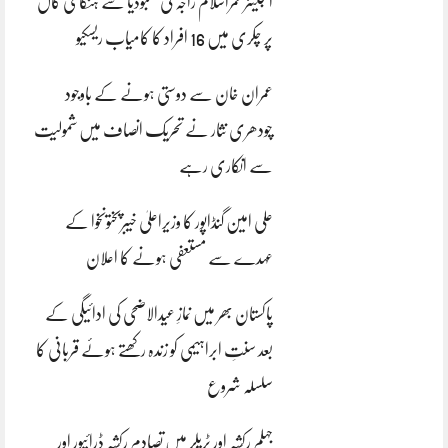
انجینئر قمراسلام راجہ کی کمبوڈیا سے ہنگامی کال
پر چکری میں 16 افراد کا کامیاب ریسکیو
عمران خان سے دوستی ہونے کے باوجود
چودھری نثار نے تحریک انصاف میں شمولیت
سے انکاری رہے
علی امین گنڈاپور کا وزیراعلیٰ خیبرپختونخوا کے
عہدے سے مستعفی ہونے کا اعلان
پاکستان بھر میں نمازِ عیدالاضحی کی ادائیگی کے
بعد سنتِ ابراہیمی کو زندہ رکھتے ہوئے قربانی کا
سلسلہ شروع
جہلم رکشہ اور ٹریلر میں تصادم رکشہ ڈرائیور اور