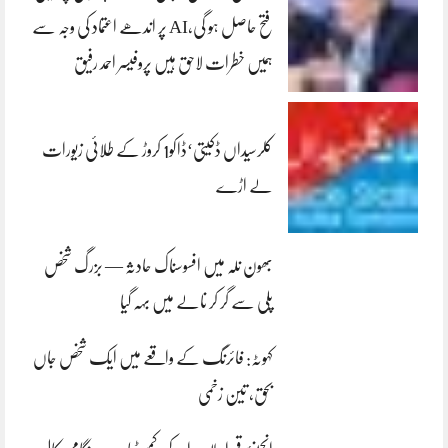
فتح حاصل ہو گی،AI پر اندھے اعتماد کی وجہ سے
ہمیں خطرات لاحق ہیں پروفیسر احمد رفیق
کلرسیداں ڈکیتی‘ڈاکو1 کروڑ کے طلائی زیورات
لے اڑے
بھون نلہ میں افسوسناک حادثہ — بزرگ شخص
پلی سے گر کر نالے میں بہہ گیا
کہوٹہ: فائرنگ کے واقعے میں ایک شخص جاں
بحق، تین زخمی