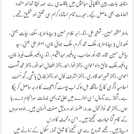
مقابلہ جات، بین الکلیاتی مباحثوں میں باقاعدی سے حصہ لیتا تھا اور متعدد
انعامات بھی حاصل کیے۔میرے تمام اساتذہ کرام ہی محنتی اور شفیق تھے۔
ماسٹر منظور حسین، شمشیر علی رانا، راجہ غلام حسین (ہیڈماسٹر)، سکندر حیات بھٹی،
مکند لال (ہیڈماسٹر)، ملک محمد اکرم، ملک بھائی خان، اصغر علی بھٹی، سید
ریاض حسین شاہ، شاہ نور صاحب، پروفیسر عبدالقیوم رانا، پروفیسر ملک فیروز خان،
پروفیسر ملک خالق داد اعوان، ڈاکٹر انوار احمد، ڈاکٹر افضال احمد انور، ڈاکٹر محمد آصف
اعوان، ڈاکٹر شبیر احمد قادری، ڈاکٹر اشرف کمال اور ڈاکٹر طارق ہاشمی۔گورنمنٹ
اسلامیہ ڈگری کالج سانگلہ ہل جو کہ اب پوسٹ گرایجویٹ کا درجہ حاصل کر چکا
ہے۔آغاز سے تاحال اسی ادارے میں اپنی تدریسی خدمات سرانجام دے رہا
ہوں۔ڈاکٹر محمد نواز کنول ہمدرد، ملنسار اور درویش صفت انسان ہیں۔ جو دوسروں
کے کام آنا عبادت سمجھتے ہیں۔ امن ومحبت کا درس
دیتے ہیں۔مجھے شروع سے ہی لکھنے کا شوق تھا۔ سکول کے زمانے میں