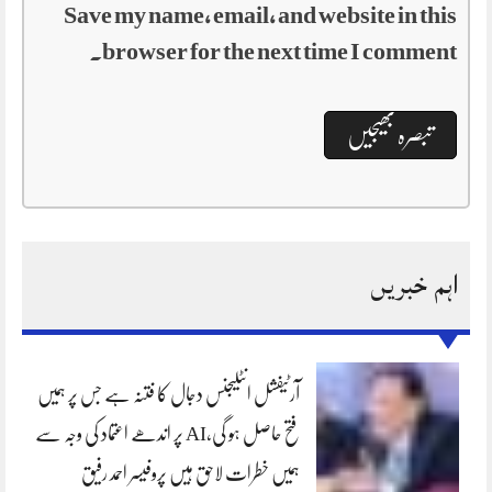
Save my name, email, and website in this
browser for the next time I comment.
اہم خبریں
آرٹیفشل انٹلیجنس دجال کا فتنہ ہے جس پر ہمیں
فتح حاصل ہو گی،AI پر اندھے اعتماد کی وجہ سے
ہمیں خطرات لاحق ہیں پروفیسر احمد رفیق