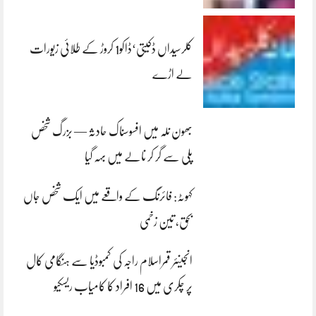
کلرسیداں ڈکیتی‘ڈاکو1 کروڑ کے طلائی زیورات
لے اڑے
بھون نلہ میں افسوسناک حادثہ — بزرگ شخص
پلی سے گر کر نالے میں بہہ گیا
کہوٹہ: فائرنگ کے واقعے میں ایک شخص جاں
بحق، تین زخمی
انجینئر قمراسلام راجہ کی کمبوڈیا سے ہنگامی کال
پر چکری میں 16 افراد کا کامیاب ریسکیو