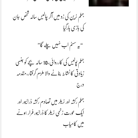
جہلم ٹرین کی زد میں آکر چالیس سالہ شخص جان
کی بازی ہارگیا
“یہ سسٹم اب نہیں چلے گا”
جہلم پولیس کی کارروائی،10 سالہ بچے کو جنسی
زیادتی کا نشانہ بنانے والا ملزم گرفتار،مقدمہ
درج
جہلم رکشہ اور ٹریلر میں تصادم رکشہ ڈرائیور اور
ایک عورت زخمی ٹریلر کا ڈرائیور فرار ہونے
میں کامیاب