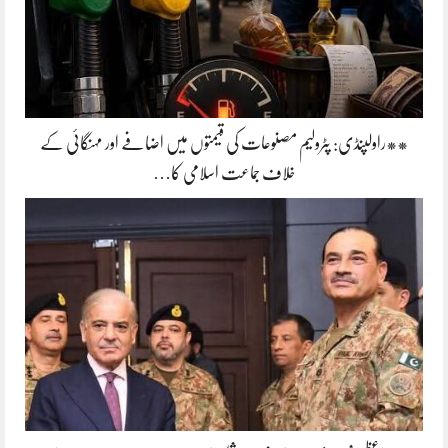
**راولپنڈی: پٹرولیم مصنوعات کی قیمتوں میں اضافے اور مہنگائی کے
خلاف جماعت اسلامی کا…