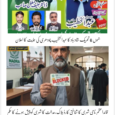
جموں 6 تحریک شاد باد کا عبدالخطیب چودھری کی حمایت کا اعلان
قائداعظم نامی شہری کا شناختی کارڈ بلاک،عدالت کا شہری کو پیش ہونے کا حکم