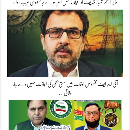
وزیر اعظم شہباز شریف اور فیلڈ مارشل اہم دورے پر سعودی عرب روانہ
آئی ایم ایف مخصوص اوقات میں سستی بجلی کی اجازت نہیں دے رہا،
وفاقی…