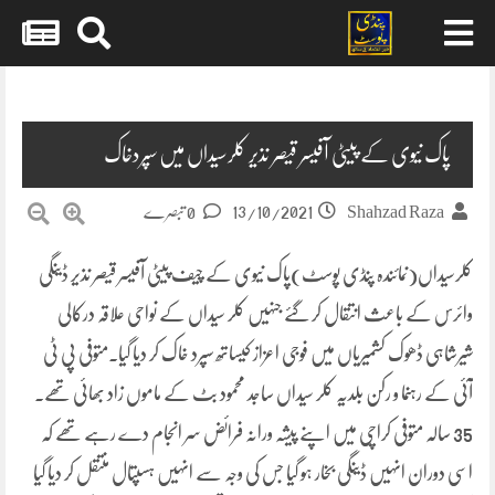
Skip
to
content
پاک نیوی کے پیٹی آفیسر قیصر نذیر کلرسیداں میں سپردخاک
13/10/2021
Shahzad Raza
0 تبصرے
کلرسیداں(نمائندہ پنڈی پوسٹ)پاک نیوی کے چیف پیٹی آفیسر قیصر نذیر ڈینگی
وائرس کے باعث انتقال کر گئے جنہیں کلر سیداں کے نواحی علاقہ درکالی
شیرشاہی ڈھوک کشمیریاں میں فوجی اعزاز کیساتھ سپرد خاک کر دیا گیا۔متوفی پی ٹی
آئی کے رہنما و رکن بلدیہ کلر سیداں ساجد محمود بٹ کے ماموں زاد بھائی تھے۔
35 سالہ متوفی کراچی میں اپنے پیشہ ورانہ فرائض سر انجام دے رہے تھے کہ
اسی دوران انہیں ڈینگی بخار ہو گیا جس کی وجہ سے انہیں ہسپتال منتقل کر دیا گیا