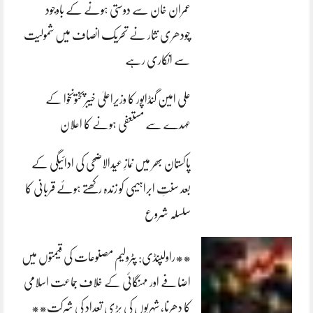
عمران خان سے دوستی ہونے کے باوجود
چودھری نثار نے تحریک انصاف میں شمولیت
سے انکاری رہے
علی امین گنڈاپور کا وزیراعلیٰ خیبرپختونخوا کے
عہدے سے مستعفی ہونے کا اعلان
پاکستان بھر میں نمازِ عیدالاضحی کی ادائیگی کے
بعد سنتِ ابراہیمی کو زندہ رکھتے ہوئے قربانی کا
سلسلہ شروع
**راولپنڈی: پٹرولیم مصنوعات کی قیمتوں میں
اضافے اور مہنگائی کے خلاف جماعت اسلامی
کا دھرنا، شہریوں کی بڑی تعداد کی شرکت**