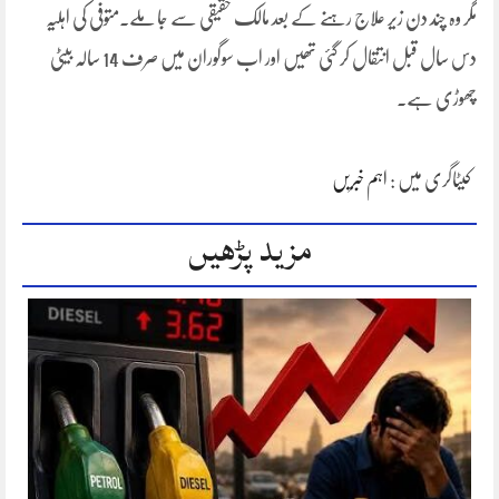
مگر وہ چند دن زیر علاج رہنے کے بعد مالک حقیقی سے جا ملے۔متوفی کی اہلیہ
دس سال قبل انتقال کر گئی تھیں اور اب سوگوران میں صرف 14 سالہ بیٹی
چھوڑی ہے۔
کیٹاگری میں :
اہم خبریں
مزید پڑھیں