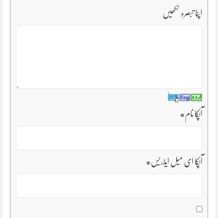
اپنا تبصرہ لکھیں
آپکا نام
*
آپکا ای میل ایڈریس
*