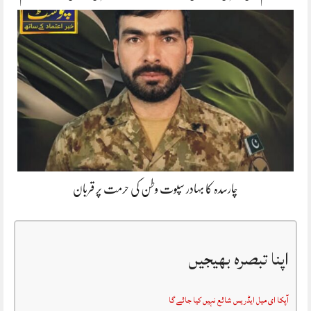
چارسدہ کا بہادر سپوت وطن کی حرمت پر قربان
اپنا تبصرہ بھیجیں
آپکا ای میل ایڈریس شائع نہیں کیا جائے گا