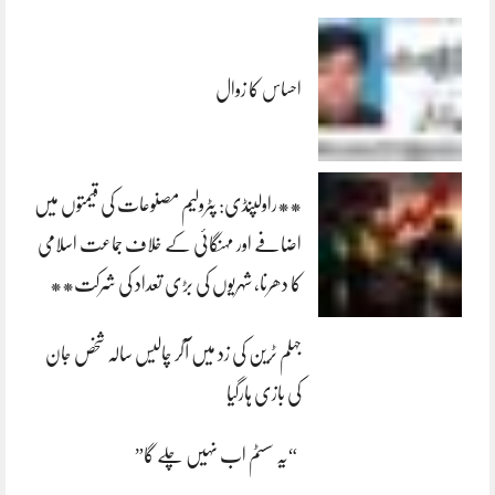
احساس کا زوال
**راولپنڈی: پٹرولیم مصنوعات کی قیمتوں میں
اضافے اور مہنگائی کے خلاف جماعت اسلامی
کا دھرنا، شہریوں کی بڑی تعداد کی شرکت**
جہلم ٹرین کی زد میں آکر چالیس سالہ شخص جان
کی بازی ہارگیا
“یہ سسٹم اب نہیں چلے گا”