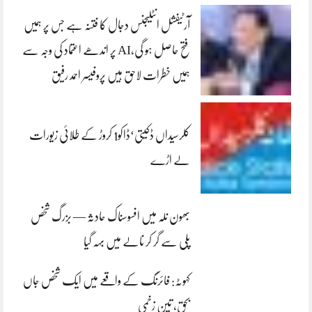
آرٹیفشل انٹلیجنس دجال کا فتنہ ہے جس پر ہمیں
فتح حاصل ہو گی،AI پر اندھے اعتماد کی وجہ سے
ہمیں خطرات لاحق ہیں پروفیسر احمد رفیق
کلرسیداں ڈکیتی‘ڈاکو1 کروڑ کے طلائی زیورات
لے اڑے
بھون نلہ میں افسوسناک حادثہ — بزرگ شخص
پلی سے گر کر نالے میں بہہ گیا
کہوٹہ: فائرنگ کے واقعے میں ایک شخص جاں
بحق، تین زخمی