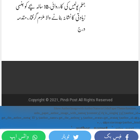
جہلم پولیس کی کارروائی،10 سالہ بچے کو جنسی
زیادتی کا نشانہ بنانے والا ملزم گرفتار،مقدمہ
درج
Copyright © 2021, Pindi Post All Rights Reserved.
// Show Author Image with Author Name in UrduPaper Theme function
urdu_paper_author_image_with_name($content) { if (is_single()) { $author_id =
get_the_author_meta('ID'); $author_name = get_the_author(); $author_avatar = get_avatar($author_id, 48);
// 48px size image $author_html = '
' . $author_name . '
' . $author_avatar . '
فیس بک
ٹویٹر
واٹس ایپ
'; return $author_html . $content; } return $content; } add_filter('the_content',