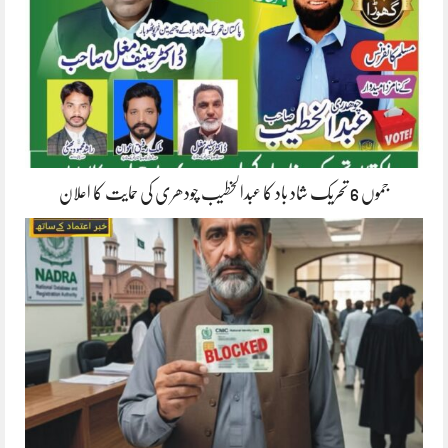
جموں 6 تحریک شاد باد کا عبدالخطیب چودھری کی حمایت کا اعلان