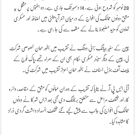
28 نومبر کو شروع ہوئی ہے، 14 دسمبر تک جاری ہے، دو ہفتوں پر مشتمل یہ
مشق دونوں ممالک کی افواج کے درمیان انٹر آپریبلٹی میں اضافہ اور عسکری
تعاون کو مزید مضبوط بنانے کے مقصد سے کی جا رہی ہے۔
چین کے سفیر جیانگ زائی دونگ نے تقریب میں بطور مہمان خصوصی شرکت
کی، چین کے دیگر سینئر عسکری حکام بھی ان کے ہمراہ تھے،پاک فوج کے
چیف آف جنرل اسٹاف نے بطور مہمان اعزاز تقریب میں شرکت کی۔
آئی ایس پی آر نے بتایا کہ تقریب کے دوران مہمانوں کو مشق کے مقاصد، دائرہ
کار اور مختلف مراحل سے متعلق بریفنگ دی گئی بعد ازاں شرکا نے دونوں
ممالک کی افواج کی جانب سے پیش کیے گئے مختلف انسداد دہشت گردی ڈرلز
کا مشاہدہ کیا۔