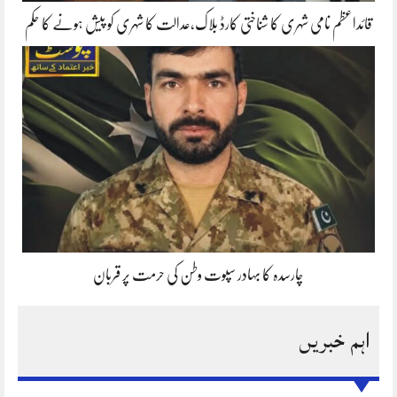
قائداعظم نامی شہری کا شناختی کارڈ بلاک،عدالت کا شہری کو پیش ہونے کا حکم
چارسدہ کا بہادر سپوت وطن کی حرمت پر قربان
اہم خبریں