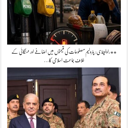
**راولپنڈی: پٹرولیم مصنوعات کی قیمتوں میں اضافے اور مہنگائی کے
خلاف جماعت اسلامی کا…