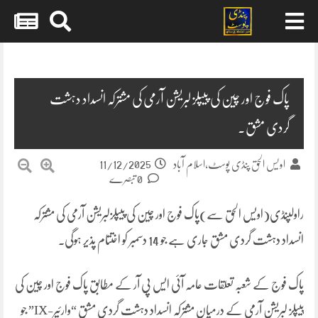
Skip
to
content
پاک فوج اور چین کی پیپلز لبریشن آرمی کی مشترکہ انسداد دہشت
گردی مشق۔
11/12/2025
اویس الحق پنڈی پوسٹ،اسلام آباد
0 تبصرے
راولپنڈی(اویس الحق سے)پاک فوج اور چین کی پیپلزلبریشن آرمی کی مشترکہ
انسداد دہشت گردی مشق جاری ہے جو 14 دسمبر کو اختتام پذیر ہوگی۔
پاک فوج کے شعبہ تعلقات عامہ آئی ایس پی آر کے مطابق پاک فوج اور چین کی
پیپلز لبریشن آرمی کے درمیان مشترکہ انسداد دہشت گردی مشق “وارئیر-IX” جو