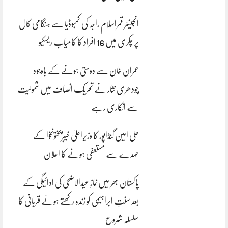
انجینئر قمراسلام راجہ کی کمبوڈیا سے ہنگامی کال
پر چکری میں 16 افراد کا کامیاب ریسکیو
عمران خان سے دوستی ہونے کے باوجود
چودھری نثار نے تحریک انصاف میں شمولیت
سے انکاری رہے
علی امین گنڈاپور کا وزیراعلیٰ خیبرپختونخوا کے
عہدے سے مستعفی ہونے کا اعلان
پاکستان بھر میں نمازِ عیدالاضحی کی ادائیگی کے
بعد سنتِ ابراہیمی کو زندہ رکھتے ہوئے قربانی کا
سلسلہ شروع