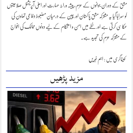
مشق کے دوران جوانوں کے عزم، پیشہ ورانہ مہارت اور اعلیٰ آپریشنل صلاحیتوں
کو سراہا گیا یہ مشترکہ مشق پاکستان اور چین کے درمیان مضبوط دفاعی تعاون کی
عکاسی کرتی ہے اور خطے میں امن و استحکام کے لیے دونوں ممالک کی افواج
کے مشترکہ عزم کی تجدید ہے۔
کیٹاگری میں :
اہم خبریں
مزید پڑھیں