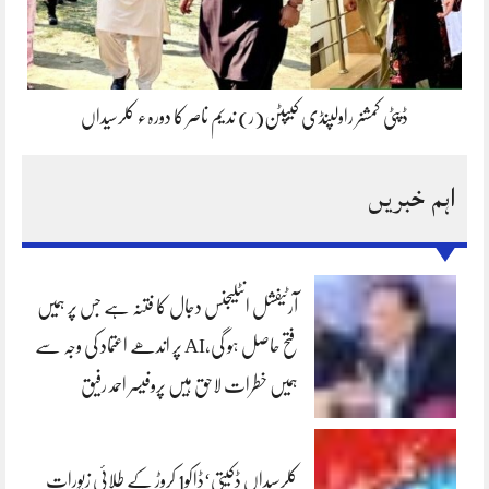
ڈپٹی کمشنر راولپنڈی کیپٹن(ر) ندیم ناصر کا دورہء کلرسیداں
اہم خبریں
آرٹیفشل انٹلیجنس دجال کا فتنہ ہے جس پر ہمیں
فتح حاصل ہو گی،AI پر اندھے اعتماد کی وجہ سے
ہمیں خطرات لاحق ہیں پروفیسر احمد رفیق
کلرسیداں ڈکیتی‘ڈاکو1 کروڑ کے طلائی زیورات