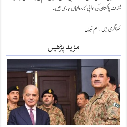
کیخلاف پاکستان کی جوابی کارروائیاں جاری ہیں۔
کیٹاگری میں :
اہم خبریں
مزید پڑھیں