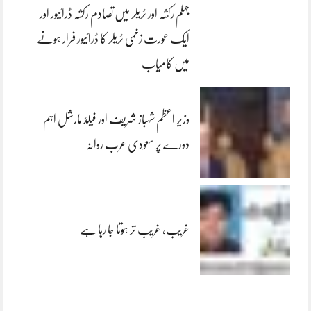
جہلم رکشہ اور ٹریلر میں تصادم رکشہ ڈرائیور اور
ایک عورت زخمی ٹریلر کا ڈرائیور فرار ہونے
میں کامیاب
وزیر اعظم شہباز شریف اور فیلڈ مارشل اہم
دورے پر سعودی عرب روانہ
غریب، غریب تر ہوتا جا رہا ہے