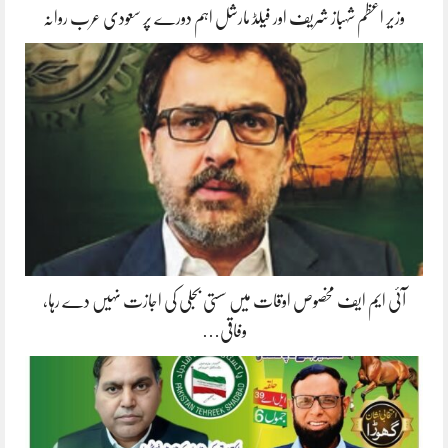
وزیر اعظم شہباز شریف اور فیلڈ مارشل اہم دورے پر سعودی عرب روانہ
آئی ایم ایف مخصوص اوقات میں سستی بجلی کی اجازت نہیں دے رہا،
وفاقی…