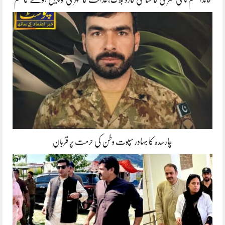
چارسدہ کا بہادر سپوت وطن کی حرمت پر قربان