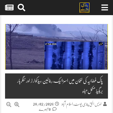
Skip
to
content
پاک فضائیہ کی لغمان میں اسڑائیک، بٹالین ہیڈکوارٹر اور ننگرہار
بریگیڈ مکمل تباہ
28/02/2026
اویس الحق پنڈی پوسٹ،اسلام آباد
0 تبصرے