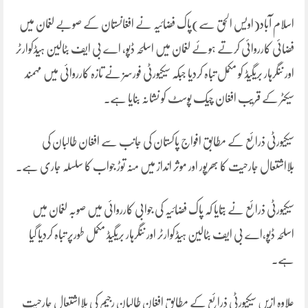
اسلام آباد(اویس الحق سے)پاک فضائیہ نے افغانستان کے صوبے لغمان میں
فضائی کارروائی کرتے ہوئے لغمان میں اسلحہ ڈپو، اے بی ایف بٹالین ہیڈکوارٹر
اور ننگرہار بریگیڈ کو مکمل تباہ کردیا جبکہ سیکیورٹی فورسز نے تازہ کارروائی میں مہمند
سیکٹر کے قریب افغان چیک پوسٹ کو نشانہ بنایا ہے۔
سیکیورٹی ذرائع کے مطابق افواج پاکستان کی جانب سے افغان طالبان کی
بلااشتعال جارحیت کا بھرپور اور موثر انداز میں منہ توڑ جواب کا سلسلہ جاری ہے۔
سیکیورٹی ذرائع نے بتایا کہ پاک فضائیہ کی جوابی کارروائی میں صوبہ لغمان میں
اسلحہ ڈپو،اے بی ایف بٹالین ہیڈکوارٹر اور ننگرہار بریگیڈ مکمل طورپر تباہ کردیا گیا
ہے۔
علاوہ ازیں سیکیورٹی ذرائع کے مطابق افغان طالبان رجیم کی بلااشتعال جارحیت