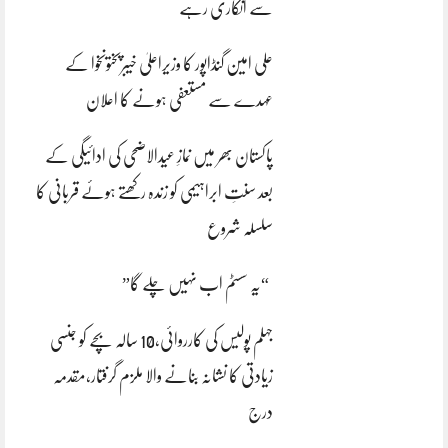
سے انکاری رہے
علی امین گنڈاپور کا وزیراعلیٰ خیبرپختونخوا کے
عہدے سے مستعفی ہونے کا اعلان
پاکستان بھر میں نمازِ عیدالاضحی کی ادائیگی کے
بعد سنتِ ابراہیمی کو زندہ رکھتے ہوئے قربانی کا
سلسلہ شروع
“یہ سسٹم اب نہیں چلے گا”
جہلم پولیس کی کارروائی،10 سالہ بچے کو جنسی
زیادتی کا نشانہ بنانے والا ملزم گرفتار،مقدمہ
درج