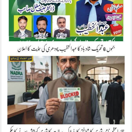
جموں 6 تحریک شاد باد کا عبدالخطیب چودھری کی حمایت کا اعلان
قائداعظم نامی شہری کا شناختی کارڈ بلاک،عدالت کا شہری کو پیش ہونے کا حکم