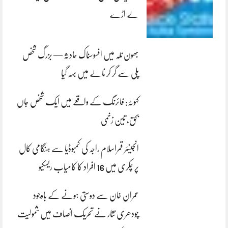
لے اڑے
بھون نلہ میں افسوسناک حادثہ — بزرگ شخص
پلی سے گر کر نالے میں بہہ گیا
کہوٹہ: فائرنگ کے واقعے میں ایک شخص جاں
بحق، تین زخمی
انجینئر قمراسلام راجہ کی کمبوڈیا سے ہنگامی کال
پر چکری میں 16 افراد کا کامیاب ریسکیو
عمران خان سے دوستی ہونے کے باوجود
چودھری نثار نے تحریک انصاف میں شمولیت