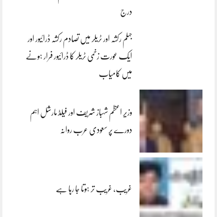
درج
جہلم رکشہ اور ٹریلر میں تصادم رکشہ ڈرائیور اور
ایک عورت زخمی ٹریلر کا ڈرائیور فرار ہونے
میں کامیاب
وزیر اعظم شہباز شریف اور فیلڈ مارشل اہم
دورے پر سعودی عرب روانہ
غریب، غریب تر ہوتا جا رہا ہے