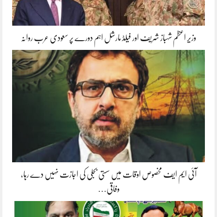
وزیر اعظم شہباز شریف اور فیلڈ مارشل اہم دورے پر سعودی عرب روانہ
آئی ایم ایف مخصوص اوقات میں سستی بجلی کی اجازت نہیں دے رہا،
وفاقی…