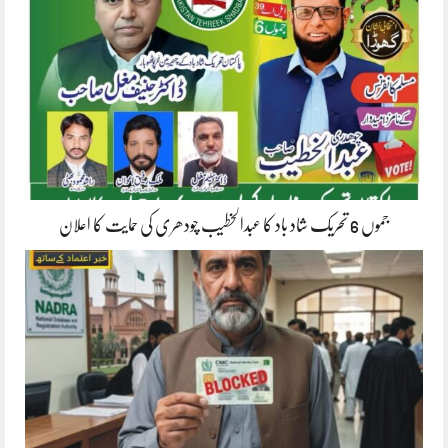
جموں 6 تحریک شاد باد کا عبدالخطیب چودھری کی حمایت کا اعلان