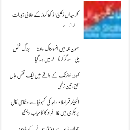
کلرسیداں ڈکیتی‘ڈاکو1 کروڑ کے طلائی زیورات
لے اڑے
بھون نلہ میں افسوسناک حادثہ — بزرگ شخص
پلی سے گر کر نالے میں بہہ گیا
کہوٹہ: فائرنگ کے واقعے میں ایک شخص جاں
بحق، تین زخمی
انجینئر قمراسلام راجہ کی کمبوڈیا سے ہنگامی کال
پر چکری میں 16 افراد کا کامیاب ریسکیو
عمران خان سے دوستی ہونے کے باوجود