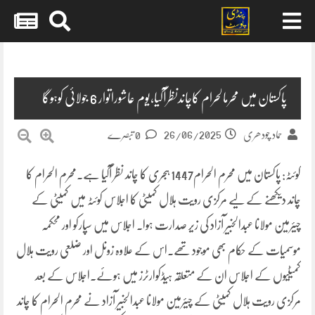
Skip
to
content
پاکستان میں محرمالحرام کاچاندنظرآگیا،یوم عاشوراتوار 6 جولائی کوہوگا
26/06/2025
حماد چودھری
0 تبصرے
کوئٹہ: پاکستان میں محرم الحرام1447 ہجری کا چاند نظر آگیا ہے۔محرم الحرام کا
چاند دیکھنے کے لیے مرکزی رویت ہلال کمیٹی کا اجلاس کوئٹہ میں کمیٹی کے
چیئرمین مولانا عبدالخبیر آزاد کی زیر صدارت ہوا۔ اجلاس میں سپارکو اور محکمہ
موسمیات کے حکام بھی موجود تھے۔اس کے علاوہ زونل اور ضلعی رویت ہلال
کمیٹیوں کے اجلاس ان کے متعلقہ ہیڈکوارٹرز میں ہوئے۔اجلاس کے بعد
مرکزی رویت ہلال کمیٹی کے چیئرمین مولانا عبدالخبیر آزاد نے محرم الحرام کا چاند