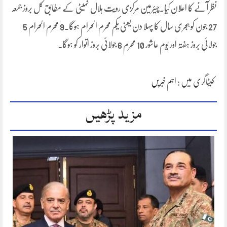
نظر آنے کا اعلان کیا۔چیئرمین مرکزی رویت ہلال کمیٹی کے مطابق کل بروز جمعہ
27 جون کو ہجری سال کا پہلا دن یعنی یکم محرم الحرام ہوگا۔9 محرم الحرام 5
جولائی بروز ہفتہ اور یوم عاشور 10 محرم 6 جولائی بروز اتوار کو ہوگا۔
کیٹاگری میں :
اہم خبریں
مزید پڑھیں