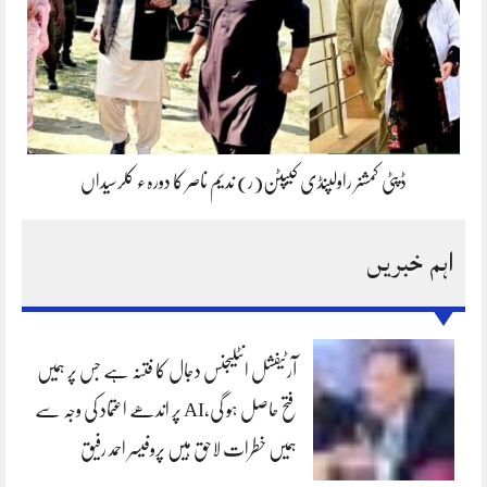
ڈپٹی کمشنر راولپنڈی کیپٹن(ر) ندیم ناصر کا دورہء کلرسیداں
اہم خبریں
آرٹیفشل انٹلیجنس دجال کا فتنہ ہے جس پر ہمیں
فتح حاصل ہو گی،AI پر اندھے اعتماد کی وجہ سے
ہمیں خطرات لاحق ہیں پروفیسر احمد رفیق