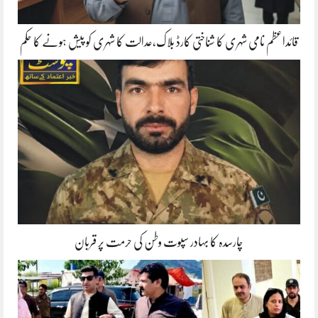
قائداعظم نامی شہری کا شناختی کارڈ بلاک،عدالت کا شہری کو پیش ہونے کا حکم
چارسدہ کا بہادر سپوت وطن کی حرمت پر قربان