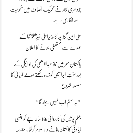
چودھری نثار نے تحریک انصاف میں شمولیت
سے انکاری رہے
علی امین گنڈاپور کا وزیراعلیٰ خیبرپختونخوا کے
عہدے سے مستعفی ہونے کا اعلان
پاکستان بھر میں نمازِ عیدالاضحی کی ادائیگی کے
بعد سنتِ ابراہیمی کو زندہ رکھتے ہوئے قربانی کا
سلسلہ شروع
“یہ سسٹم اب نہیں چلے گا”
جہلم پولیس کی کارروائی،10 سالہ بچے کو جنسی
زیادتی کا نشانہ بنانے والا ملزم گرفتار،مقدمہ