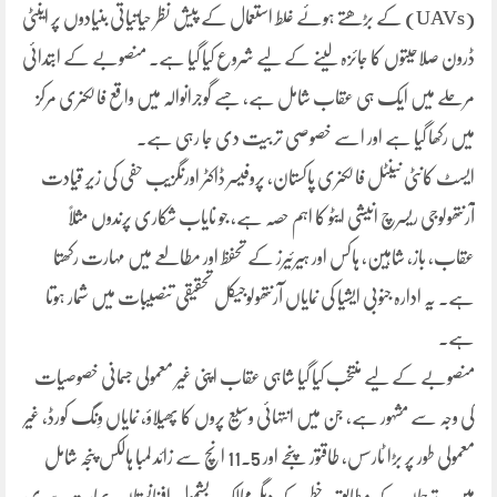
(UAVs) کے بڑھتے ہوئے غلط استعمال کے پیش نظر حیاتیاتی بنیادوں پر اینٹی
ڈرون صلاحیتوں کا جائزہ لینے کے لیے شروع کیا گیا ہے۔ منصوبے کے ابتدائی
مرحلے میں ایک ہی عقاب شامل ہے، جسے گوجرانوالہ میں واقع فالکنری مرکز
میں رکھا گیا ہے اور اسے خصوصی تربیت دی جا رہی ہے۔
ایسٹ کانٹی نینٹل فالکنری پاکستان، پروفیسر ڈاکٹر اورنگزیب حفی کی زیرِ قیادت
آرنتھولوجی ریسرچ انیشی ایٹو کا اہم حصہ ہے، جو نایاب شکاری پرندوں مثلاً
عقاب، باز، شاہین، ہاکس اور ہیرئیرز کے تحفظ اور مطالعے میں مہارت رکھتا
ہے۔ یہ ادارہ جنوبی ایشیا کی نمایاں آرنتھولوجیکل تحقیقی تنصیبات میں شمار ہوتا
ہے۔
منصوبے کے لیے منتخب کیا گیا شاہی عقاب اپنی غیر معمولی جسمانی خصوصیات
کی وجہ سے مشہور ہے، جن میں انتہائی وسیع پروں کا پھیلاؤ، نمایاں وِنگ کورڈ، غیر
معمولی طور پر بڑا ٹارسس، طاقتور پنجے اور 11.5 انچ سے زائد لمبا ہالکس پنجہ شامل