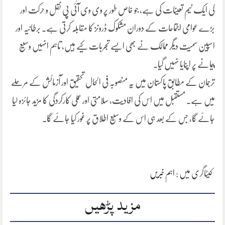
کی ایک ٹیم تعینات کی ہے، جو خاص طور پر وی وی آئی پی نقل و حرکت اور
بڑے عوامی اجتماعات کے دوران مشکوک ڈرونز کا مقابلہ کرتی ہے۔ برطانیہ اور
اسپین سمیت دیگر ممالک نے بھی ایسے تجربات کیے ہیں، تاہم انہیں وسیع
پیمانے پر اپنایا نہیں گیا۔
ترجمان کے مطابق پاکستان میں یہ منصوبہ فی الحال تحقیق اور آزمائش کے مرحلے
میں ہے۔ مستقبل میں اس کی افادیت، سلامتی اور عملی کارکردگی کا مزید جائزہ لیا
جائے گا، جس کے بعد ہی اس کے وسیع اطلاق پر غور کیا جائے گا۔
کیٹاگری میں :
اہم خبریں
مزید پڑھیں