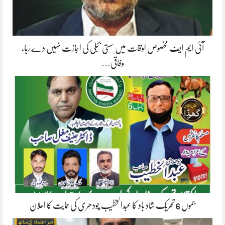
آئی ایم ایف مخصوص اوقات میں سستی بجلی کی اجازت نہیں دے رہا،
وفاقی…
جموں 6 تحریک شاد باد کا عبدالخطیب چودھری کی حمایت کا اعلان