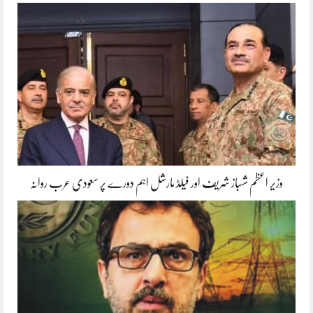
وزیر اعظم شہباز شریف اور فیلڈ مارشل اہم دورے پر سعودی عرب روانہ