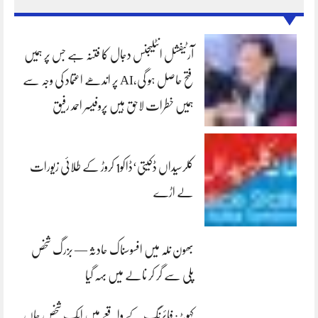
آرٹیفشل انٹلیجنس دجال کا فتنہ ہے جس پر ہمیں
فتح حاصل ہو گی،AI پر اندھے اعتماد کی وجہ سے
ہمیں خطرات لاحق ہیں پروفیسر احمد رفیق
کلرسیداں ڈکیتی‘ڈاکو1 کروڑ کے طلائی زیورات
لے اڑے
بھون نلہ میں افسوسناک حادثہ — بزرگ شخص
پلی سے گر کر نالے میں بہہ گیا
کہوٹہ: فائرنگ کے واقعے میں ایک شخص جاں