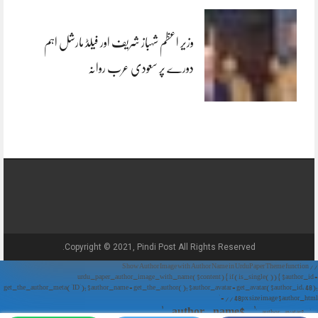
وزیر اعظم شہباز شریف اور فیلڈ مارشل اہم
دورے پر سعودی عرب روانہ
Copyright © 2021, Pindi Post All Rights Reserved.
// Show Author Image with Author Name in UrduPaper Theme function
urdu_paper_author_image_with_name($content) { if (is_single()) { $author_id =
get_the_author_meta('ID'); $author_name = get_the_author(); $author_avatar = get_avatar($author_id, 48);
// 48px size image $author_html = '
' . $author_name . '
' . $author_avatar . '