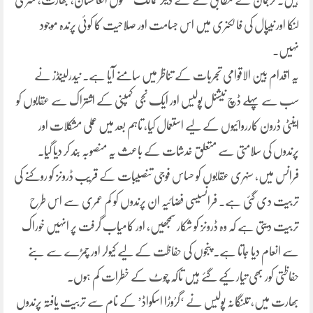
ہیں۔ ترجمان کے مطابق خطے کے دیگر ممالک بشمول افغانستان، بھارت، سری
لنکا اور نیپال کی فالکنری میں اس جسامت اور صلاحیت کا کوئی پرندہ موجود
نہیں۔
یہ اقدام بین الاقوامی تجربات کے تناظر میں سامنے آیا ہے۔ نیدرلینڈز نے
سب سے پہلے ڈچ نیشنل پولیس اور ایک نجی کمپنی کے اشتراک سے عقابوں کو
اینٹی ڈرون کارروائیوں کے لیے استعمال کیا، تاہم بعد میں عملی مشکلات اور
پرندوں کی سلامتی سے متعلق خدشات کے باعث یہ منصوبہ بند کر دیا گیا۔
فرانس میں، سنہری عقابوں کو حساس فوجی تنصیبات کے قریب ڈرونز کو روکنے کی
تربیت دی گئی ہے۔ فرانسیسی فضائیہ ان پرندوں کو کم عمری سے اس طرح
تربیت دیتی ہے کہ وہ ڈرونز کو شکار سمجھیں، اور کامیاب گرفت پر انہیں خوراک
سے انعام دیا جاتا ہے۔ پنجوں کی حفاظت کے لیے کیولر اور چمڑے سے بنے
حفاظتی کور بھی تیار کیے گئے ہیں تاکہ چوٹ کے خطرات کم ہوں۔
بھارت میں، تلنگانہ پولیس نے ‘گرُوڑا اسکواڈ’ کے نام سے تربیت یافتہ پرندوں