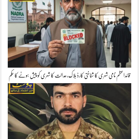
قائداعظم نامی شہری کا شناختی کارڈ بلاک،عدالت کا شہری کو پیش ہونے کا حکم