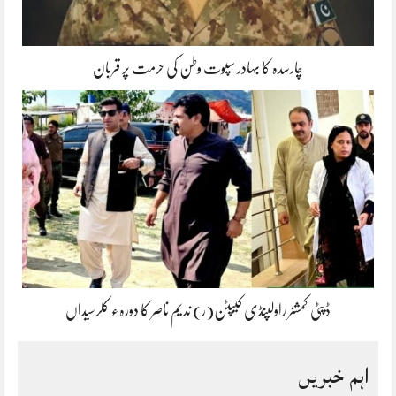
چارسدہ کا بہادر سپوت وطن کی حرمت پر قربان
ڈپٹی کمشنر راولپنڈی کیپٹن(ر) ندیم ناصر کا دورہء کلرسیداں
اہم خبریں