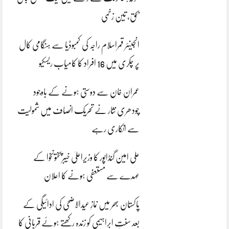
بحق، تین زخمی
انجینئر قمراسلام راجہ کی کمبوڈیا سے ہنگامی کال
پر چکری میں 16 افراد کا کامیاب ریسکیو
عمران خان سے دوستی ہونے کے باوجود
چودھری نثار نے تحریک انصاف میں شمولیت
سے انکاری رہے
علی امین گنڈاپور کا وزیراعلیٰ خیبرپختونخوا کے
عہدے سے مستعفی ہونے کا اعلان
پاکستان بھر میں نمازِ عیدالاضحی کی ادائیگی کے
بعد سنتِ ابراہیمی کو زندہ رکھتے ہوئے قربانی کا