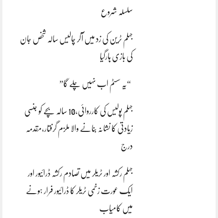
سلسلہ شروع
جہلم ٹرین کی زد میں آکر چالیس سالہ شخص جان
کی بازی ہارگیا
“یہ سسٹم اب نہیں چلے گا”
جہلم پولیس کی کارروائی،10 سالہ بچے کو جنسی
زیادتی کا نشانہ بنانے والا ملزم گرفتار،مقدمہ
درج
جہلم رکشہ اور ٹریلر میں تصادم رکشہ ڈرائیور اور
ایک عورت زخمی ٹریلر کا ڈرائیور فرار ہونے
میں کامیاب