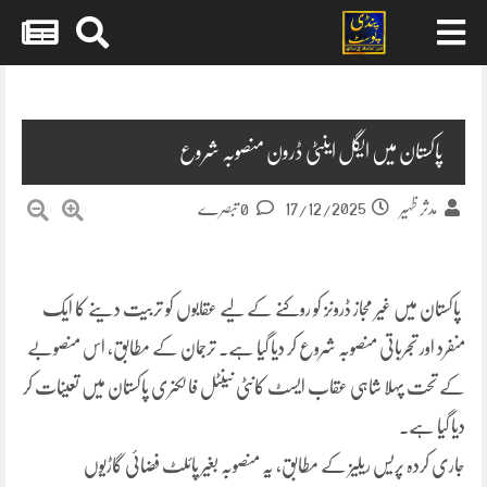
Skip
to
content
پاکستان میں ایگل اینٹی ڈرون منصوبہ شروع
17/12/2025
مدثر ظہیر
0 تبصرے
پاکستان میں غیر مجاز ڈرونز کو روکنے کے لیے عقابوں کو تربیت دینے کا ایک
منفرد اور تجرباتی منصوبہ شروع کر دیا گیا ہے۔ ترجمان کے مطابق، اس منصوبے
کے تحت پہلا شاہی عقاب ایسٹ کانٹی نینٹل فالکنری پاکستان میں تعینات کر
دیا گیا ہے۔
جاری کردہ پریس ریلیز کے مطابق، یہ منصوبہ بغیر پائلٹ فضائی گاڑیوں