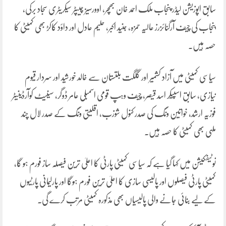
سابق اپوزیشن لیڈر پنجاب ملک احمد خان بھچر، اوورسیز چیپٹر سیکریٹری سجاد برکی،
پنجاب کی چیف آرگنائزرز عالیہ حمزہ، جنید اکبر، حلیم عادل اور داؤد کاکڑ بھی کمیٹی کا
حصہ ہیں۔
سیاسی کمیٹی میں آزاد کشمیر اور گلگت بلتستان سے خالد خورشید اور سردار قیوم
نیازی، سابق اسپیکر اسد قیصر، چیف وہپ قومی اسمبلی عامر ڈوگر، سینیٹ کوآرڈینیٹر
فوزیہ ارشد، خواتین ونگ کی صدر کنول شوزب، اقلیتی ونگ کے صدر لال چند
ملہی بھی کمیٹی کا حصہ ہیں۔
نوٹیفکیشن میں کہا گیا ہے کہ سیاسی کمیٹی پارٹی کا اعلیٰ ترین فیصلہ ساز فورم ہو گا،
کمیٹی پارٹی فیصلوں اور پالیسی سازی کا اعلیٰ ترین فورم ہوگا اور پارلیمانی پارٹیوں
کے لیے بنائی جانے والی پالیسیاں بھی مذکورہ کمیٹی مرتب کرے گی۔