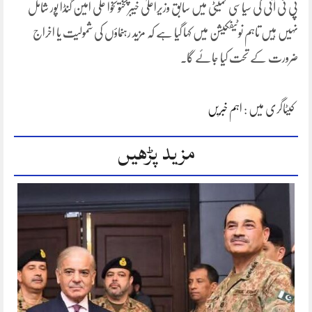
پی ٹی آئی کی سیاسی کمیٹی میں سابق وزیراعلیٰ خیبرپختونخوا علی امین گنڈا پور شامل
نہیں ہیں تاہم نوٹیفکیشن میں کہا گیا ہے کہ مزید رہنماؤں کی شمولیت یا اخراج
ضرورت کے تحت کیا جائے گا۔
کیٹاگری میں :
اہم خبریں
مزید پڑھیں