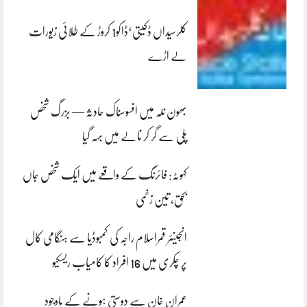
کلرسیداں ڈکیتی‘ڈاکو1 کروڑ کے طلائی زیورات
لے اڑے
بھون نلہ میں افسوسناک حادثہ — بزرگ شخص
پلی سے گر کر نالے میں بہہ گیا
کہوٹہ: فائرنگ کے واقعے میں ایک شخص جاں
بحق، تین زخمی
انجینئر قمراسلام راجہ کی کمبوڈیا سے ہنگامی کال
پر چکری میں 16 افراد کا کامیاب ریسکیو
عمران خان سے دوستی ہونے کے باوجود