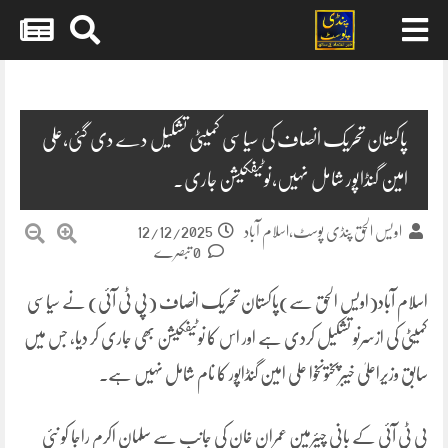
Skip
to
content
پاکستان تحریک انصاف کی سیاسی کمیٹی تشکیل دے دی گئی،علی
امین گنڈاپور شامل نہیں،نوٹیفکیشن جاری۔
12/12/2025
اویس الحق پنڈی پوسٹ،اسلام آباد
0 تبصرے
اسلام آباد(اویس الحق سے)پاکستان تحریک انصاف (پی ٹی آئی) نے سیاسی
کمیٹی کی ازسرنو تشکیل کردی ہے اور اس کا نوٹیفکیشن بھی جاری کر دیا، جس میں
سابق وزیراعلیٰ خیبرپختونخوا علی امین گنڈاپور کا نام شامل نہیں ہے۔
پی ٹی آئی کے بانی چیئرمین عمران خان کی جانب سے سلمان اکرم راجا کو نئی