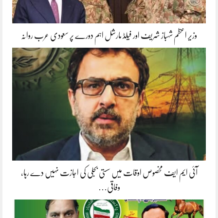
وزیر اعظم شہباز شریف اور فیلڈ مارشل اہم دورے پر سعودی عرب روانہ
آئی ایم ایف مخصوص اوقات میں سستی بجلی کی اجازت نہیں دے رہا،
وفاقی…