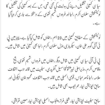
سیاسی کمیٹی تشکیل دینے کی ہدایت کی گئی تھی، جس کے بعد کمیٹی کی تشکیل کا
نوٹیفکیشن سلمان اکرم راجا اور فردوس شمیم نقوی کے دستخط سے جاری کر دیا گیا
ہے۔
نوٹیفکیشن کے مطابق کمیٹی میں 23 اہم رہنماؤں کو شامل کیا گیا ہے، چیئرمین پی
ٹی آئی گوہر علی خان، سیکریٹری جنرل سلمان اکرم راجا بھی کمیٹی میں شامل ہیں۔
پی ٹی آئی سیاسی کمیٹی میں شامل دیگر رہنماؤں میں فردوس شمیم نقوی، شیخ
وقاص اکرم، وزیراعلیٰ خیبرپختونخوا سہیل آفریدی، سینیٹ میں قائد حزب اختلاف
علامہ راجا ناصر عباس، قومی اسمبلی میں قائد حزب اختلاف محمود خان اچکزئی اور
سابق اپوزیشن لیڈر عمر ایوب بھی شامل ہیں۔
سابق سینیٹ اپوزیشن لیڈر شبلی فراز، پنجاب اسمبلی اپوزیشن لیڈر معین قریشی،