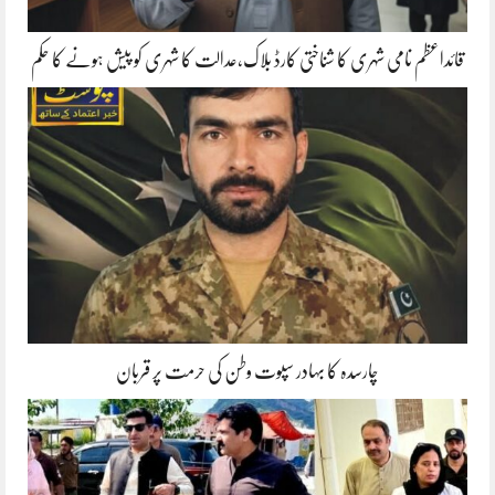
قائداعظم نامی شہری کا شناختی کارڈ بلاک،عدالت کا شہری کو پیش ہونے کا حکم
چارسدہ کا بہادر سپوت وطن کی حرمت پر قربان