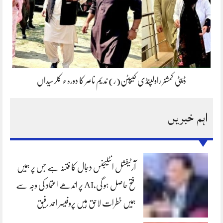
ڈپٹی کمشنر راولپنڈی کیپٹن(ر) ندیم ناصر کا دورہء کلرسیداں
اہم خبریں
آرٹیفشل انٹلیجنس دجال کا فتنہ ہے جس پر ہمیں
فتح حاصل ہو گی،AI پر اندھے اعتماد کی وجہ سے
ہمیں خطرات لاحق ہیں پروفیسر احمد رفیق