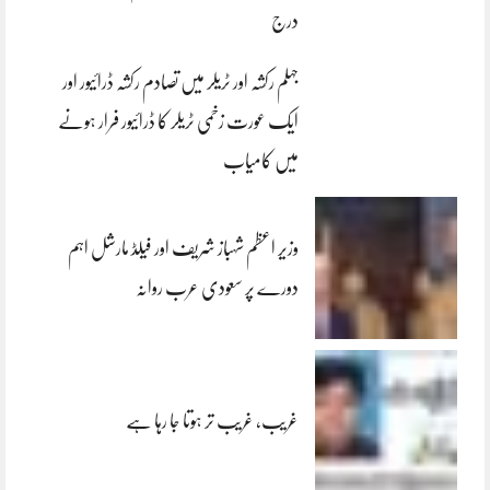
درج
جہلم رکشہ اور ٹریلر میں تصادم رکشہ ڈرائیور اور
ایک عورت زخمی ٹریلر کا ڈرائیور فرار ہونے
میں کامیاب
وزیر اعظم شہباز شریف اور فیلڈ مارشل اہم
دورے پر سعودی عرب روانہ
غریب، غریب تر ہوتا جا رہا ہے