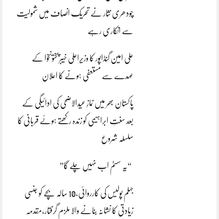
چودھری نثار نے تحریک انصاف میں شمولیت
سے انکاری رہے
علی امین گنڈاپور کا وزیراعلیٰ خیبرپختونخوا کے
عہدے سے مستعفی ہونے کا اعلان
پاکستان بھر میں نمازِ عیدالاضحی کی ادائیگی کے
بعد سنتِ ابراہیمی کو زندہ رکھتے ہوئے قربانی کا
سلسلہ شروع
“یہ سسٹم اب نہیں چلے گا”
جہلم پولیس کی کارروائی،10 سالہ بچے کو جنسی
زیادتی کا نشانہ بنانے والا ملزم گرفتار،مقدمہ