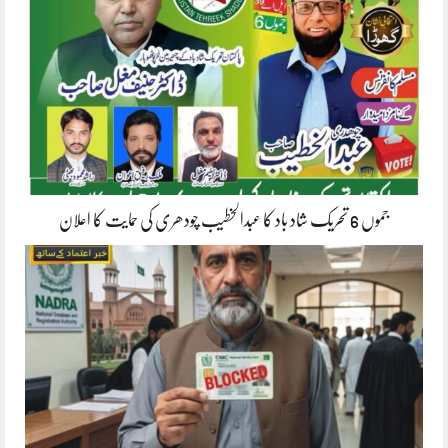
جموں 6 تحریک شاد باد کا عبدالخطیب چودھری کی حمایت کا اعلان