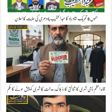
جموں 6 تحریک شاد باد کا عبدالخطیب چودھری کی حمایت کا اعلان
قائداعظم نامی شہری کا شناختی کارڈ بلاک،عدالت کا شہری کو پیش ہونے کا حکم