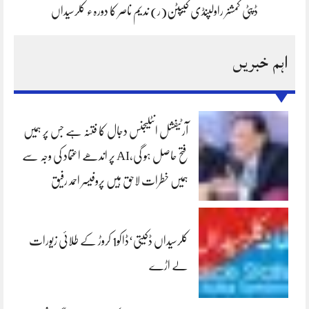
ڈپٹی کمشنر راولپنڈی کیپٹن(ر) ندیم ناصر کا دورہء کلرسیداں
اہم خبریں
آرٹیفشل انٹلیجنس دجال کا فتنہ ہے جس پر ہمیں
فتح حاصل ہو گی،AI پر اندھے اعتماد کی وجہ سے
ہمیں خطرات لاحق ہیں پروفیسر احمد رفیق
کلرسیداں ڈکیتی‘ڈاکو1 کروڑ کے طلائی زیورات
لے اڑے