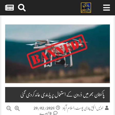
Skip
to
content
پاکستان بھر میں ڈرون کے استعمال پر پابندی عائد کردی گئی
28/02/2026
اویس الحق پنڈی پوسٹ،اسلام آباد
0 تبصرے