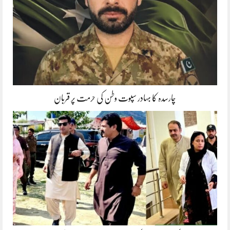
چارسدہ کا بہادر سپوت وطن کی حرمت پر قربان