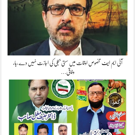
آئی ایم ایف مخصوص اوقات میں سستی بجلی کی اجازت نہیں دے رہا،
وفاقی…