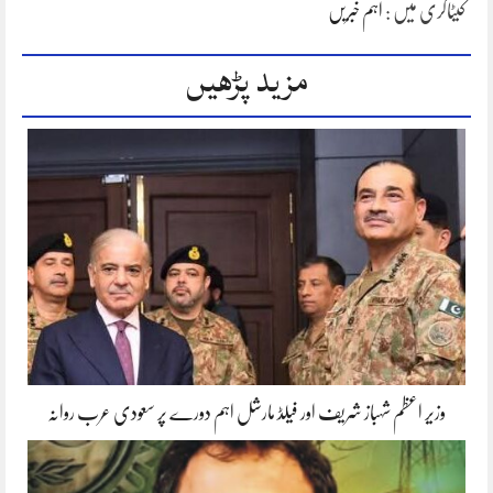
کیٹاگری میں :
اہم خبریں
مزید پڑھیں
وزیر اعظم شہباز شریف اور فیلڈ مارشل اہم دورے پر سعودی عرب روانہ