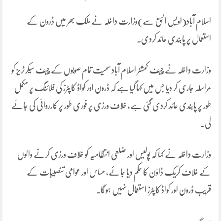
اسلام آباد(اویس الحق سے)وزارت داخلہ نے ملک بھر میں ڈرون کے
استعمال پر پابندی عائد کردی۔
وزارت داخلہ نے چیف کمشنر اسلام آباد سمیت تمام صوبوں کے چیف سیکرٹریز کو
مراسلہ جاری کر دیا جس میں کہا گیا ہے کہ ڈرون اور کواڈ کاپٹرز کی فلائنگ پر مکمل
طور پر پابندی عائد کردی گئی ہے، خلاف ورزی پر فوری طور پر کارروائی کی جائے
گی۔
وزارت داخلہ نے کہا کہ پولیس اور ضلعی انتظامیہ کو خلاف ورزی کرنے والوں
کے خلاف کریک ڈاؤن کا حکم دیا جائے، حساس اور عوامی تنصیبات کے
قریب ڈرون اور کواڈ کاپٹرز استعمال نہیں ہوگا۔