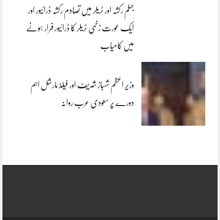
جہلم رکشہ اور ٹریلر میں تصادم رکشہ ڈرائیور اور
ایک عورت زخمی ٹریلر کا ڈرائیور فرار ہونے
میں کامیاب
وزیر اعظم شہباز شریف اور فیلڈ مارشل اہم
دورے پر سعودی عرب روانہ