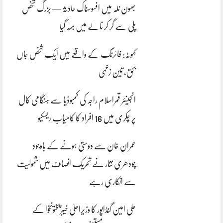
بھون نلہ میں افسوسناک حادثہ — بزرگ شخص
پلی سے گر کر نالے میں بہہ گیا
کہوٹہ: فائرنگ کے واقعے میں ایک شخص جاں
بحق، تین زخمی
انجینئر قمراسلام راجہ کی کمبوڈیا سے ہنگامی کال
پر چکری میں 16 افراد کا کامیاب ریسکیو
عمران خان سے دوستی ہونے کے باوجود
چودھری نثار نے تحریک انصاف میں شمولیت
سے انکاری رہے
علی امین گنڈاپور کا وزیراعلیٰ خیبرپختونخوا کے