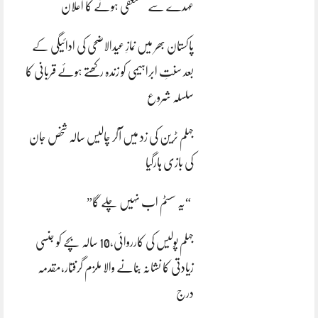
عہدے سے مستعفی ہونے کا اعلان
پاکستان بھر میں نمازِ عیدالاضحی کی ادائیگی کے
بعد سنتِ ابراہیمی کو زندہ رکھتے ہوئے قربانی کا
سلسلہ شروع
جہلم ٹرین کی زد میں آکر چالیس سالہ شخص جان
کی بازی ہارگیا
“یہ سسٹم اب نہیں چلے گا”
جہلم پولیس کی کارروائی،10 سالہ بچے کو جنسی
زیادتی کا نشانہ بنانے والا ملزم گرفتار،مقدمہ
درج