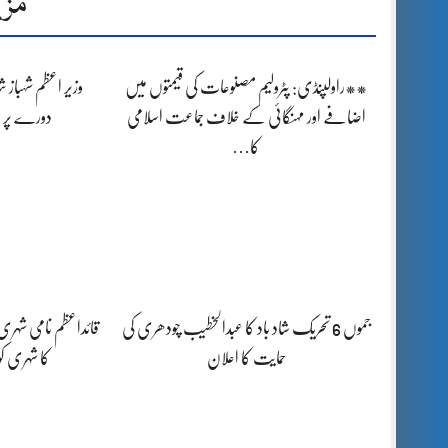
مزی
**راولپنڈی: پٹرولیم مصنوعات کی قیمتوں میں
وزیر اعظم شہباز 
اضافے اور مہنگائی کے خلاف جماعت اسلامی
دورے پر 
کا…
جموں 6 تحریک شاد باد کا عبدالخطیب چودھری کی
قائداعظم نامی شہری
حمایت کا اعلان
کا شہری ک