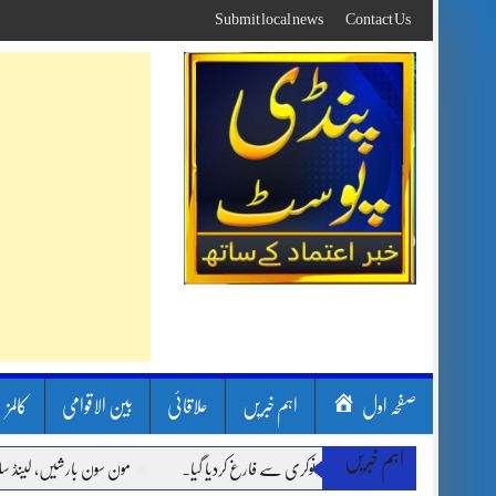
Skip
Submit local news
Contact Us
to
content
صفحہ اول
اہم خبریں
علاقائی
بین الاقوامی
کالمز
اہم خبریں
مون سون بارشیں، لینڈ سلائیڈنگ 