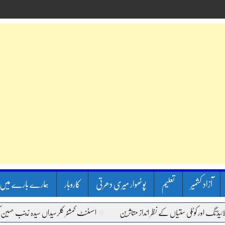
آزاد کشمیر
تعلیم
پوٹھوار میری دھرتی
کاروبار
ہمارے بارے میں
اور کوٹلی ستیاں کے نظر انداز متاثرین
اسسٹنٹ کمشنر کلرسیداں سیدہ زینب حسین کی پر