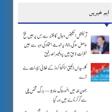
اہم خبریں
آرٹیفشل انٹلیجنس دجال کا فتنہ ہے جس پر ہمیں فتح
حاصل ہو گی،AI پر اندھے اعتماد کی وجہ سے ہمیں
خطرات لاحق ہیں پروفیسر احمد رفیق
کلرسیداں ڈکیتی‘ڈاکو1 کروڑ کے طلائی زیورات لے
اڑے
بھون نلہ میں افسوسناک حادثہ — بزرگ شخص پلی
سے گر کر نالے میں بہہ گیا