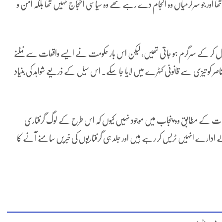
 تھا اور جو سرگرمیاں وہ انجام دے رہے تھے وہ سیاسی احتجاج نہیں تھا بلکہ امن و
دیل کر کے سرگرم ہو جاتی تھیں، لیکن اس بار حکومت نے ایسے واقعات سے نمٹنے
 کو تیزی سے قانونی کٹہرے میں لایا جا سکے۔ اس سیل کے ذریعے شواہد کی بنیاد
طلاعات کے مطابق وہ پنجاب میں موجود نہیں کیوں کہ اس طرح کے لوگ گرفتاری
 ادارے انہیں ٹریس کر رہے ہیں اور جلد ہی گرفتاریوں کی خبریں سامنے آنے کا