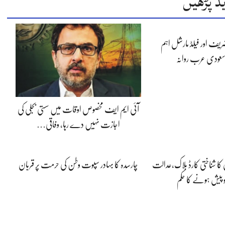
د پڑھیں
شریف اور فیلڈ مارشل اہم
سعودی عرب روانہ
آئی ایم ایف مخصوص اوقات میں سستی بجلی کی
اجازت نہیں دے رہا، وفاقی…
 کا شناختی کارڈ بلاک،عدالت
چارسدہ کا بہادر سپوت وطن کی حرمت پر قربان
و پیش ہونے کا حکم