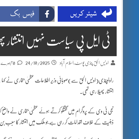
شیئر کریں
فیس بک
ٹی ایل پی سیاست نہیں انتشار پھی
24/10/2025
اویس الحق پنڈی پوسٹ،اسلام آباد
0 تبصرے
راولپنڈی(اویس الحق سے)صوبائی وزیر اطلاعات عظمیٰ بخاری نے کہ
انتشار پھیلا رہی تھی۔
نجی ٹی وی کے پروگرام میں گفتگو کرتے ہوئے عظمیٰ بخاری نے واضح 
ذہنیت کے خلاف اقدامات کر رہی ہے جو ملک میں انتشار کا سبب ب