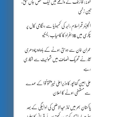
کہوٹہ: فائرنگ کے واقعے میں ایک شخص جاں بحق،
تین زخمی
انجینئر قمراسلام راجہ کی کمبوڈیا سے ہنگامی کال پر
چکری میں 16 افراد کا کامیاب ریسکیو
عمران خان سے دوستی ہونے کے باوجود چودھری
نثار نے تحریک انصاف میں شمولیت سے انکاری
رہے
علی امین گنڈاپور کا وزیراعلیٰ خیبرپختونخوا کے عہدے
سے مستعفی ہونے کا اعلان
پاکستان بھر میں نمازِ عیدالاضحی کی ادائیگی کے بعد
سنتِ ابراہیمی کو زندہ رکھتے ہوئے قربانی کا سلسلہ