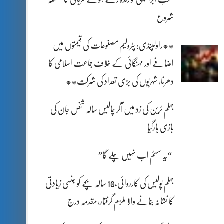
شروع
**راولپنڈی: پٹرولیم مصنوعات کی قیمتوں میں
اضافے اور مہنگائی کے خلاف جماعت اسلامی کا
دھرنا، شہریوں کی بڑی تعداد کی شرکت**
جہلم ٹرین کی زد میں آکر چالیس سالہ شخص جان کی
بازی ہارگیا
“یہ سسٹم اب نہیں چلے گا”
جہلم پولیس کی کارروائی،10 سالہ بچے کو جنسی زیادتی
کا نشانہ بنانے والا ملزم گرفتار،مقدمہ درج