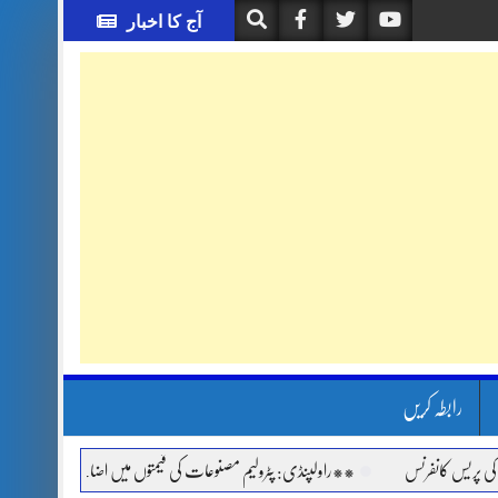
آج کا اخبار
رابطہ کریں
یس کانفرنس
**راولپنڈی: پٹرولیم مصنوعات کی قیمتوں میں اضافے اور مہنگائی کے خلا