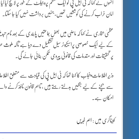
انہوں نے کہا کہ ٹی ایل پی کو ایک منظم پروجیکٹ کے طور پر لانچ کیا گیا
امان خراب کرنے کی کوششیں تھیں، جنہیں برداشت نہیں کیا جا سکتا۔
عظمیٰ بخاری نے کہا کہ ماضی میں بعض جماعتیں پابندی کے بعد نام تب
کے لیے ایک خصوصی پراسیکیوٹر سیل تشکیل دے دیا ہے تاکہ ملوث عناصر
پر تحقیقات اور مقدمات کی قانونی پیروی ممکن بنائی جائے گی۔
وزیرِ اطلاعات پنجاب کا کہنا تھا کہ ٹی ایل پی کی قیادت سے متعلق ا
سے بچنے کے لیے جگہیں بدلتے رہتے ہیں ، تاہم قانون نافذ کرنے والے
امکان ہے۔
کیٹاگری میں :
اہم خبریں