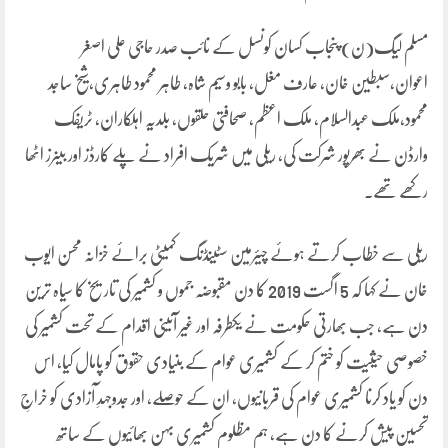
مسلم لیگ(ن) پنجاب کسان کونسل کے نائب صدر حاجی علی اصغر
اعوان،سبطین خان، عارف مغل، بابو وسیم شاہ، طاہر محمود طاہری،شیخ ساجد
محمود،ملک عبدالسلام، ملک اعظم، صحافتی حلقوں، بلدیہ اہلکاران، ٹریفک
وارڈن نے بھرپور شرکت کی، ریلی میں شریک افراد نے پلے کارڈز اور بینرز اٹھا
رکھے تھے۔
ریلی سے خطاب کرتے ہوئے چیئرمین سٹینڈنگ کمیٹی برائے خزانہ محسن ایوب
خان نے کہا کہ 5 اگست 2019 کا دن مقبوضہ جموں و کشمیر کی تاریخ کا سیاہ ترین
دن ہے، جب بھارتی حکومت نے یکطرفہ اور غیر آئینی اقدام کے تحت کشمیر کی
خصوصی حیثیت کو ختم کر کے کشمیری عوام کے بنیادی حقوق کو پامال کیا، اس
دن کو یاد کرنا کشمیری عوام کی قربانیوں، ان کے حوصلے، اور جدوجہدِ آزادی کو خراجِ
تحسین پیش کرنے کا دن ہے، ہم مظلوم کشمیری بہن بھائیوں کے ساتھ