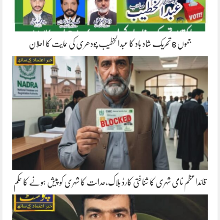
جموں 6 تحریک شاد باد کا عبدالخطیب چودھری کی حمایت کا اعلان
قائداعظم نامی شہری کا شناختی کارڈ بلاک،عدالت کا شہری کو پیش ہونے کا حکم