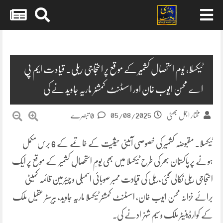
Skip
to
content
ٹیکسلا، یوم استحصال کشمیر کے موقع پر احتجاجی ریلی۔ قیادت ایم پی
اے محسن ایوب خان اور اسسٹنٹ کمشنر ماریہ جاوید نے کی
05/08/2025
مختار اجمل بھٹی
0 تبصرے
ٹیکسلا۔ مقبوضہ کشمیر کی خصوصی آئینی حیثیت کے خاتمے کے 6 برس مکمل
ہونے پر پاکستان بھر کی طرح ٹیکسلا میں بھی یومِ استحصالِ کشمیر کے موقع پر ایک
احتجاجی ریلی نکالی گئی،ریلی کی قیادت ممبر صوبائی اسمبلی و چیئرمین قائمہ کمیٹی
برائے خزانہ محسن ایوب خان، اسسٹنٹ کمشنر ٹیکسلا ماریہ جاوید، بیرسٹر عقیل ملک
کے کوارڈینیٹر ملک وسیم شہزادنے کی۔