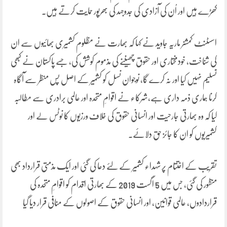
کھڑے ہیں اور اُن کی آزادی کی جدوجہد کی بھرپور حمایت کرتے ہیں۔
اسسٹنٹ کمشنر ماریہ جاوید نے کہا کہ بھارت نے مظلوم کشمیری بھائیوں سے ان
کی شناخت، خودمختاری اور حقوق چھیننے کی مذموم کوشش کی، جسے پاکستان نے کبھی
تسلیم نہیں کیا اور نہ کرے گا، نوجوان نسل کو کشمیر کے اصل پس منظر سے آگاہ
کرنا ہماری ذمہ داری ہے،شرکاء نے اقوامِ متحدہ اور عالمی برادری سے مطالبہ
کیا کہ وہ بھارتی جارحیت اور انسانی حقوق کی خلاف ورزیوں کا نوٹس لے اور
کشمیریوں کو ان کا جائز حق دلائے۔
تقریب کے اختتام پر شہداء کشمیر کے لئے دعا کی گئی اور ایک مذمتی قرارداد بھی
منظور کی گئی، جس میں 5 اگست 2019 کے بھارتی اقدام کو اقوامِ متحدہ کی
قراردادوں، عالمی قوانین، اور انسانی حقوق کے اصولوں کے منافی قرار دیا گیا