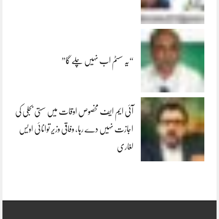
“یہ سسٹم اب نہیں چلے گا”
آئی ایم ایف مخصوص اوقات میں سستی بجلی کی
اجازت نہیں دے رہا، وفاقی وزیر توانائی اویس
لغاری