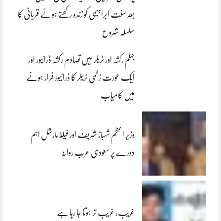
بعد سنتِ ابراہیمی کو زندہ رکھتے ہوئے قربانی کا
سلسلہ شروع
جہلم رکشہ اور ٹریلر میں تصادم رکشہ ڈرائیور اور
ایک عورت زخمی ٹریلر کا ڈرائیور فرار ہونے
میں کامیاب
وزیر اعظم شہباز شریف اور فیلڈ مارشل اہم
دورے پر سعودی عرب روانہ
غریب، غریب تر ہوتا جا رہا ہے