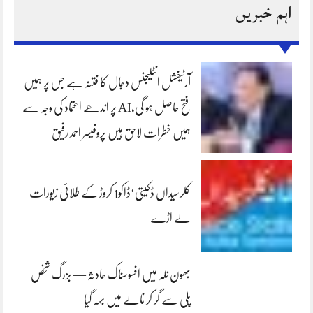
اہم خبریں
آرٹیفشل انٹلیجنس دجال کا فتنہ ہے جس پر ہمیں
فتح حاصل ہو گی،AI پر اندھے اعتماد کی وجہ سے
ہمیں خطرات لاحق ہیں پروفیسر احمد رفیق
کلرسیداں ڈکیتی‘ڈاکو1 کروڑ کے طلائی زیورات
لے اڑے
بھون نلہ میں افسوسناک حادثہ — بزرگ شخص
پلی سے گر کر نالے میں بہہ گیا