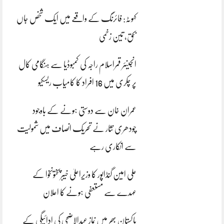
کہوٹہ: فائرنگ کے واقعے میں ایک شخص جاں
بحق، تین زخمی
انجینئر قمراسلام راجہ کی کمبوڈیا سے ہنگامی کال
پر چکری میں 16 افراد کا کامیاب ریسکیو
عمران خان سے دوستی ہونے کے باوجود
چودھری نثار نے تحریک انصاف میں شمولیت
سے انکاری رہے
علی امین گنڈاپور کا وزیراعلیٰ خیبرپختونخوا کے
عہدے سے مستعفی ہونے کا اعلان
پاکستان بھر میں نمازِ عیدالاضحی کی ادائیگی کے