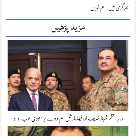
کیٹاگری میں :
اہم خبریں
مزید پڑھیں
وزیر اعظم شہباز شریف اور فیلڈ مارشل اہم دورے پر سعودی عرب روانہ