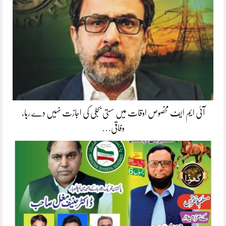
آئی ایم ایف مخصوص اوقات میں سستی بجلی کی اجازت نہیں دے رہا،
وفاقی…