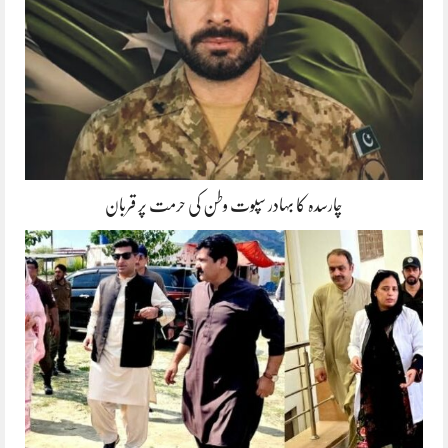
چارسدہ کا بہادر سپوت وطن کی حرمت پر قربان