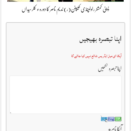
ڈپٹی کمشنر راولپنڈی کیپٹن(ر) ندیم ناصر کا دورہء کلرسیداں
اپنا تبصرہ بھیجیں
آپکا ای میل ایڈریس شائع نہیں کیا جائے گا
اپنا تبصرہ لکھیں
آپکا نام
*