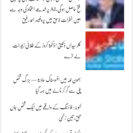
فتح حاصل ہو گی،AI پر اندھے اعتماد کی وجہ سے
ہمیں خطرات لاحق ہیں پروفیسر احمد رفیق
کلرسیداں ڈکیتی‘ڈاکو1 کروڑ کے طلائی زیورات
لے اڑے
بھون نلہ میں افسوسناک حادثہ — بزرگ شخص
پلی سے گر کر نالے میں بہہ گیا
کہوٹہ: فائرنگ کے واقعے میں ایک شخص جاں
بحق، تین زخمی