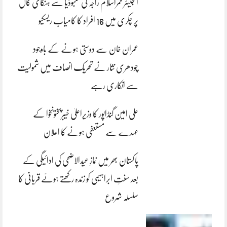
انجینئر قمراسلام راجہ کی کمبوڈیا سے ہنگامی کال
پر چکری میں 16 افراد کا کامیاب ریسکیو
عمران خان سے دوستی ہونے کے باوجود
چودھری نثار نے تحریک انصاف میں شمولیت
سے انکاری رہے
علی امین گنڈاپور کا وزیراعلیٰ خیبرپختونخوا کے
عہدے سے مستعفی ہونے کا اعلان
پاکستان بھر میں نمازِ عیدالاضحی کی ادائیگی کے
بعد سنتِ ابراہیمی کو زندہ رکھتے ہوئے قربانی کا
سلسلہ شروع