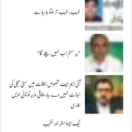
غریب، غریب تر ہوتا جا رہا ہے
“یہ سسٹم اب نہیں چلے گا”
آئی ایم ایف مخصوص اوقات میں سستی بجلی کی
اجازت نہیں دے رہا، وفاقی وزیر توانائی اویس
لغاری
ایک اچھا مقرر اور خطیب