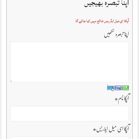
اپنا تبصرہ بھیجیں
آپکا ای میل ایڈریس شائع نہیں کیا جائے گا
اپنا تبصرہ لکھیں
آپکا نام
*
آپکا ای میل ایڈریس
*