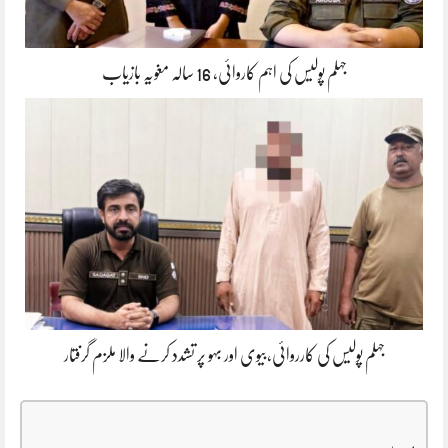
جہلم پولیس کی اہم کاروائی، 16 سالہ مغویہ بازیاب
جہلم پولیس کی کارروائی،بیوی اور بہو پر تشدد کرنے والا ملزم گرفتار