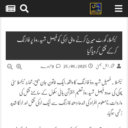
Skip
to
content
ٹیکسلا، کورٹ میرج کرنے والی لڑکی کو فیصل شہید روڈ پر فائرنگ
کرکے قتل کردیا گیا
25/06/2025
مختار اجمل بھٹی
0 تبصرے
ٹیکسلا ۔ فصیل شہید روڈ فائرنگ کا واقعہ،ایک خاتون جان بحق،تھانہ ٹیکسلا سٹی
چوکی کی حدود فیصل شہید روڈ تعلیم القرآن ہائی سکول کے سامنے قتل کی
واردات،نامعلوم افراد کی اندھا دھند فائرنگ سے ایک لڑکی قتل اور لڑکا شدید
زخمی ہوگیا،