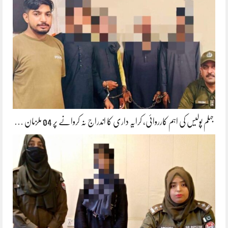
جہلم پولیس کی اہم کارروائی، کرایہ داری کا اندراج نہ کروانے پر 04 ملزمان …